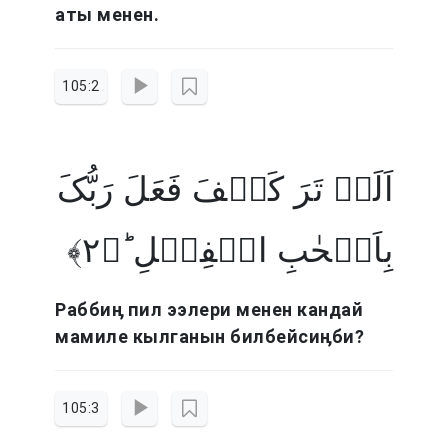
аты менен.
105:2
اَلَمۡ تَرَ کَیۡفَ فَعَلَ رَبُّکَ
بِاَصۡحٰبِ الۡفِیۡلِ ؕ﴿۲﴾
Раббиӊ пил ээлери менен кандай
мамиле кылганын билбейсиӊби?
105:3