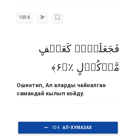
105:6
فَجَعَلَہُمۡ کَعَصۡفٍ
مَّاۡکُوۡلٍ ٪﴿۶﴾
Ошентип, Ал аларды чайналган
самандай кылып койду.
АЛ-ХУМАЗАХ
104