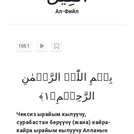
Ал-Фийл
105:1
بِسۡمِ اللّٰہِ الرَّحۡمٰنِ
الرَّحِیۡمِ﴿۱﴾
Чексиз ырайым кылуучу,
сурабастан берүүчү (жана) кайра-
кайра ырайым кылуучу Алланын