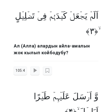
اَلَمۡ یَجۡعَلۡ کَیۡدَہُمۡ فِیۡ تَضۡلِیۡلٍ
ۙ﴿۳﴾
Ал (Алла) алардын айла-амалын
жок кылып койбодубу?
105:4
وَّ اَرۡسَلَ عَلَیۡہِمۡ طَیۡرًا
اَبَابِیۡلَ ۙ﴿۴﴾