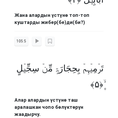
Жана алардын үстүнө топ-топ
куштарды жибер(бе)ди(би?)
105:5
تَرۡمِیۡہِمۡ بِحِجَارَۃٍ مِّنۡ سِجِّیۡلٍ
۪ۙ﴿۵﴾
Алар алардын үстүнө таш
аралашкан чопо бөлүктөрүн
жаадырчу.