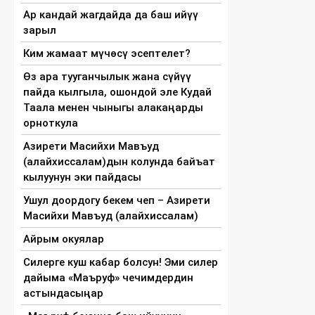
Ар кандай жагдайда да баш ийүү
зарыл
Ким жамаат мүчөсү эсептелет?
Өз ара тууганчылык жана сүйүү
пайда кылгыла, ошондой эле Кудай
Таала менен чыныгы алакаңарды
орноткула
Азирети Масийхи Мавъуд
(алайхиссалам)дын колунда байъат
кылуунун эки пайдасы
Ушул доордогу бекем чеп – Азирети
Масийхи Мавъуд (алайхиссалам)
Айрым окуялар
Силерге куш кабар болсун! Эми силер
дайыма «Маъруф» чечимдердин
астындасыңар