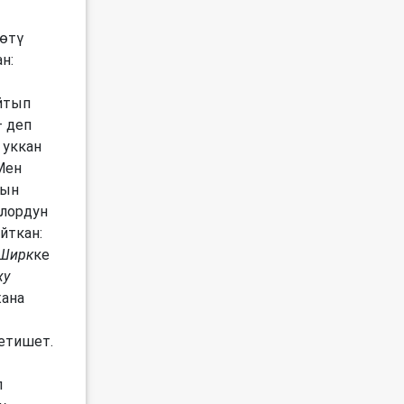
өтү
н:
йтып
– деп
 уккан
Мен
нын
лордун
йткан:
Ширк
ке
ху
жана
етишет.
л