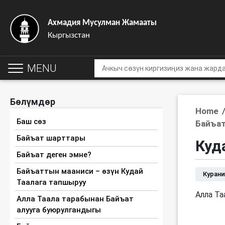
Ахмадия Мусулман Жамааты
Кыргызстан
MENU
Бөлүмдөр
Home
Баш сөз
Байъат
Байъат шарттары
Куд
Байъат деген эмне?
Байъаттын мааниси – өзүн Кудай
Курани
Таалага тапшыруу
Алла Та
Алла Таала тарабынан Байъат
алууга буюрулгандыгы