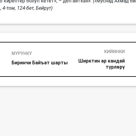
о кирептер болуп кетет», – деп айткан».
(«Муснад Ахмад би
 4-том, 124-бет, Бейрут)
КИЙИНКИ
МУРУНКУ
Ширктин ар кандай
Биринчи Байъат шарты
түрлөрү