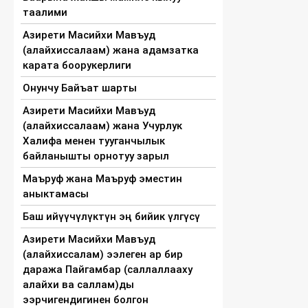
таалими
Азирети Масийхи Мавъуд
(алайхиссалаам) жана адамзатка
карата боорукерлиги
Онунчу Байъат шарты
Азирети Масийхи Мавъуд
(алайхиссалаам) жана Учурлук
Халифа менен тууганчылык
байланышты орнотуу зарыл
Маъруф жана Маъруф эместин
аныктамасы
Баш ийүүчүлүктүн эң бийик үлгүсү
Азирети Масийхи Мавъуд
(алайхиссалам) ээлеген ар бир
даража Пайгамбар (саллаллааху
алайхи ва саллам)ды
ээрчигендигинен болгон