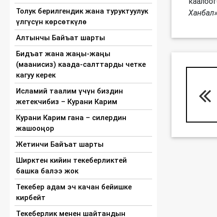
каалоог
Толук берилгендик жана туруктуулук
Ханбал»,
үлгүсүн көрсөткүлө
Алтынчы Байъат шарты
Бидъат жана жаңы-жаңы
(маанисиз) каада-салттарды четке
кагуу керек
Исламий таалим үчүн биздин
жетекчибиз – Курани Карим
Курани Карим гана – силердин
жашооңор
Жетинчи Байъат шарты
Ширктен кийин текеберликтей
башка балээ жок
Текебер адам эч качан бейишке
кирбейт
Текеберлик менен шайтандын