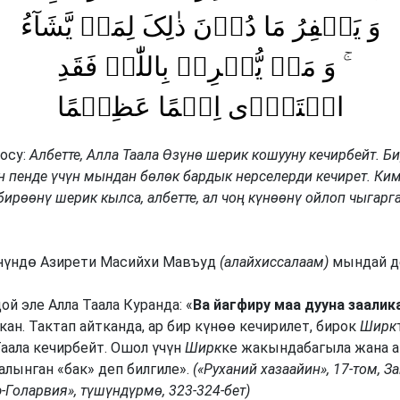
وَ یَغۡفِرُ مَا دُوۡنَ ذٰلِکَ لِمَنۡ یَّشَآءُ
ۚ وَ مَنۡ یُّشۡرِکۡ بِاللّٰہِ فَقَدِ
افۡتَرٰۤی اِثۡمًا عَظِیۡمًا
осу:
Албетте, Алла Таала Өзүнө шерик кошууну кечирбейт. Б
н пенде үчүн мындан бөлөк бардык нерселерди кечирет. Ки
бирөөнү шерик кылса, албетте, ал чоң күнөөнү ойлоп чыгарг
нүндө Азирети Масийхи Мавъуд
(алайхиссалаам)
мындай д
й эле Алла Таала Куранда: «
Ва йагфиру маа дууна заалик
кан. Тактап айтканда, ар бир күнөө кечирилет, бирок
Ширк
аала кечирбейт. Ошол үчүн
Ширк
ке жакындабагыла жана 
лынган «бак» деп билгиле».
(«Руханий хазаайин», 17-том, 
э-Голарвия», түшүндүрмө, 323-324-бет)