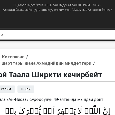
Эң Мээримдүү (жана) Эң Ырайымдуу Алланын ысымы менен
Алладан башка сыйынууга татыктуу эч ким жок, Мухаммад Алланын Элчиси
/
Китепкана
/
 шарттары жана Ахмадийдин милдеттери
/
ай Таала Ширкти кечирбейт
 карим
Ширк
ала «Ан-Нисаа» сүрөөсүнүн 49-аятында мындай дейт:
اِنَّ اللّٰہَ لَا یَغۡفِرُ اَنۡ یُّشۡرَکَ بِہٖ