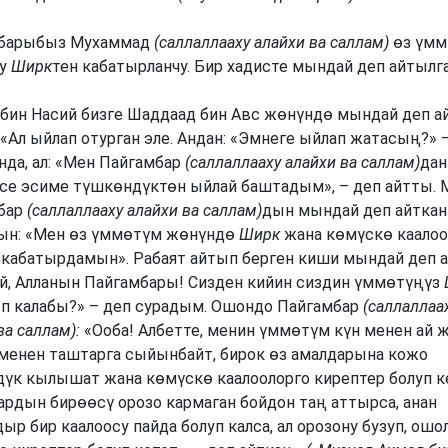
барыбыз Мухаммад
(саллаллааху алайхи ва саллам)
өз үмм
уу
Ширк
тен кабатырланчу. Бир хадисте мындай деп айтылга
 бин Насий бизге Шаддаад бин Авс жөнүндө мындай деп а
 «Ал ыйлап отурган эле. Андан: «Эмнеге ыйлап жатасың?» 
нда, ал: «Мен Пайгамбар
(саллаллааху алайхи ва саллам)
дан
рсе эсиме түшкөндүктөн ыйлай баштадым», – деп айтты. 
бар
(саллаллааху алайхи ва саллам)
дын мындай деп айтка
ын: «Мен өз үммөтүм жөнүндө
Ширк
жана көмүскө каалоо
 кабатырдамын». Рабаят айтып берген киши мындай деп а
Эй, Алланын Пайгамбары! Сизден кийин сиздин үммөтүңүз
п калабы?» – деп сурадым. Ошондо Пайгамбар
(саллаллаа
ва саллам):
«Ооба! Албетте, менин үммөтүм күн менен ай 
 менен таштарга сыйынбайт, бирок өз амалдарына кожо
дүк кылышат жана көмүскө каалоолорго кирептер болуп к
ардын бирөөсү орозо кармаган бойдон таң аттырса, анан
ыр бир каалоосу пайда болуп калса, ал орозону бузуп, ошо