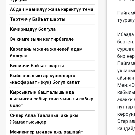
Абдан маанилүү жана керектүү тема
Пайгам
Төртүнчү Байъат шарты
туурал
Кечиримдүү болгула
Ибаада
Эч кимге зыян келтирбегиле
берген:
суралга
Карапайым жана жөнөкөй адам
болгула
бир не
Пайгам
Бешинчи Байъат шарты
укканм
Кыйынчылыктар күнөөлөргө
айынан
«каффараат» (кун) болуп калат
Мен: «
Кырсыктын башталышында
кабылы
кылынган сабыр гана чыныгы сабыр
алайхи 
болот
путтар
көрсүн
Силер Алла Тааланын акыркы
Эгер ал
Жамаатысыңар
кандайд
Меникилер менден ажырашпайт