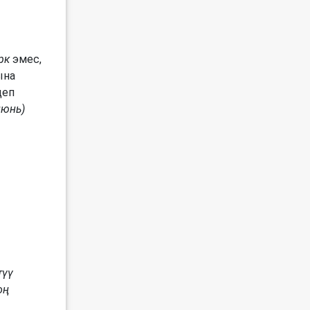
рк
эмес,
ына
еп
июнь)
түү
оң