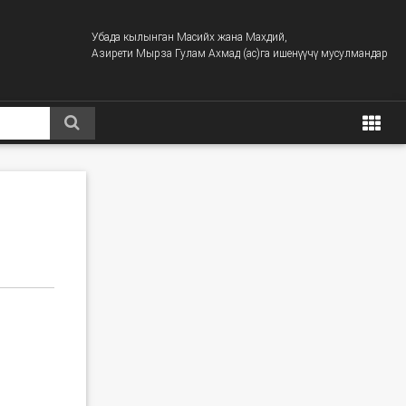
Убада кылынган Масийх жана Махдий,
Азирети Мырза Гулам Ахмад (ас)га ишенүүчү мусулмандар