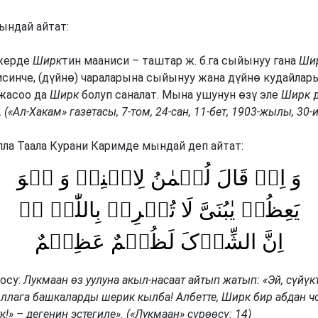
ындай айтат:
жерде
Ширк
тин мааниси – таштар ж. б.га сыйынуу гана
Ши
синче, (дүйнө) чараларына сыйынуу жана дүйнө кудайлар
жасоо да
Ширк
болуп саналат. Мына ушунун өзү эле
Ширк
д
.
(«Ал-Хакам» газетасы, 7-том, 24-сан, 11-бет, 1903-жылы, 30-
ла Таала Курани Каримде мындай деп айтат:
وَ اِذۡ قَالَ لُقۡمٰنُ لِابۡنِہٖ وَ ہُوَ
یَعِظُہٗ یٰبُنَیَّ لَا تُشۡرِکۡ بِاللّٰہِ ؕؔ
اِنَّ الشِّرۡکَ لَظُلۡمٌ عَظِیۡمٌ
осу:
Лукмаан өз уулуна акыл-насаат айтып жатып: «Эй, сүйүк
Аллага башкаларды шерик кылба! Албетте, Ширк бир абдан ч
к!» – дегенин эстегиле». («Лукмаан» сүрөөсү: 14)