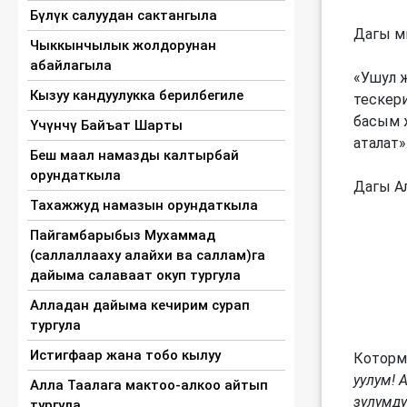
Бүлүк салуудан сактангыла
Дагы м
Чыккынчылык жолдорунан
абайлагыла
«Ушул 
Кызуу кандуулукка берилбегиле
тескери
басым 
Үчүнчү Байъат Шарты
аталат»
Беш маал намазды калтырбай
орундаткыла
Дагы Ал
Тахажжуд намазын орундаткыла
Пайгамбарыбыз Мухаммад
(саллаллааху алайхи ва саллам)га
дайыма салаваат окуп тургула
Алладан дайыма кечирим сурап
тургула
Истигфаар жана тобо кылуу
Которм
уулум! 
Алла Таалага мактоо-алкоо айтып
зулумду
тургула