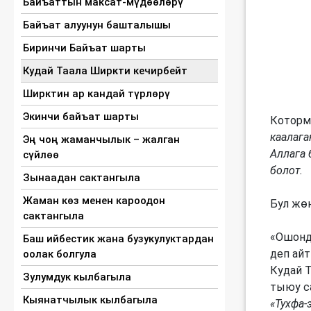
Байъаттын максат-мүдөөлөрү
Байъат алуунун башталышы
Биринчи Байъат шарты
Кудай Таала Ширкти кечирбейт
Ширктин ар кандай түрлөрү
Экинчи байъат шарты
Которм
каалага
Эң чоң жаманчылык – жалган
Аллага 
сүйлөө
болот.
Зынаадан сактангыла
Жаман көз менен кароодон
Бул жө
сактангыла
«Ошондо
Баш ийбестик жана бузукулуктардан
деп айт
оолак болгула
Кудай Т
Зулумдук кылбагыла
тыюу са
Кыянатчылык кылбагыла
«Тухфа-