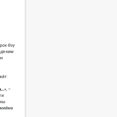
ирок Өзү
мде-ким
ан
ейт:
а…
», –
ти
аны
Замийма