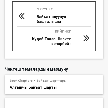
МУРУНКУ
Байъат алуунун
башталышы
КИЙИНКИ
Кудай Таала Ширкти
кечирбейт
Чектеш темалардын мазмуну
Book Chapters
Байъат шарттары
Алтынчы Байъат шарты