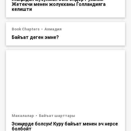
Жетекчи менен жолукканы Голландияга
келишти
Book Chapters
Ахмадия
Байъат деген эмне?
Макалалар
Байъат шарттары
Эсиңерде болсун! Куру байъат менен эч нерсе
болбойт