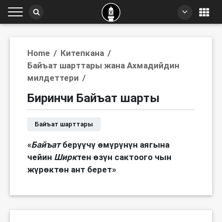
Home
Китепкана
/
/
Байъат шарттары жана Ахмадийдин
милдеттери
/
Биринчи Байъат шарты
Байъат шарттары
«
Байъат
берүүчү өмүрүнүн аягына
чейин
Ширк
тен өзүн сактоого чын
жүрөктөн ант берет»