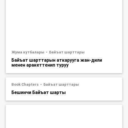
Жума кутбалары
Байъат шарттары
Байъат шарттарын аткарууга жан-дили
менен аракеттенип туруу
Book Chapters
Байъат шарттары
Бешинчи Байъат шарты