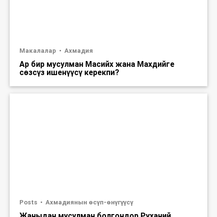
Макалалар
Ахмадия
Ар бир мусулман Масийх жана Махдийге
сөзсүз ишенүүсү керекпи?
Posts
Ахмадиянын өсүп-өнүгүүсү
Жаңыдан мусулман болгондор Руханий