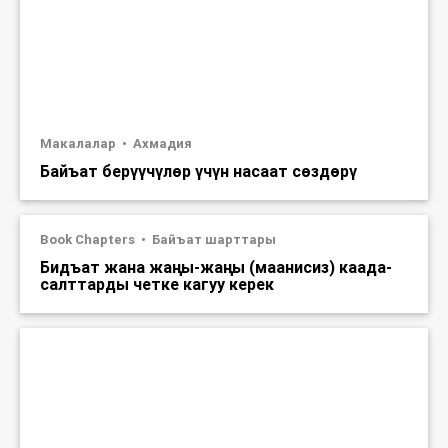
Макалалар
Ахмадия
Байъат берүүчүлөр үчүн насаат сөздөрү
Book Chapters
Байъат шарттары
Бидъат жана жаңы-жаңы (маанисиз) каада-
салттарды четке кагуу керек