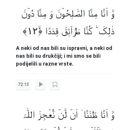
وَّ اَنَّا مِنَّا الصّٰلِحُوۡنَ وَ مِنَّا دُوۡنَ
ذٰلِکَ ؕ کُنَّا طَرَآئِقَ قِدَدًا ﴿ۙ۱۲﴾
A neki od nas bili su ispravni, a neki od
nas bili su drukčiji; i mi smo se bili
podijelili u razne vrste.
72:13
وَّ اَنَّا ظَنَنَّاۤ اَنۡ لَّنۡ نُّعۡجِزَ اللّٰہَ