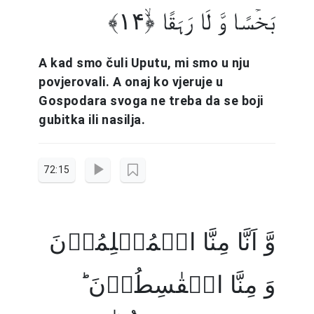
بَخۡسًا وَّ لَا رَہَقًا ﴿ۙ۱۴﴾
A kad smo čuli Uputu, mi smo u nju
povjerovali. A onaj ko vjeruje u
Gospodara svoga ne treba da se boji
gubitka ili nasilja.
72:15
وَّ اَنَّا مِنَّا الۡمُسۡلِمُوۡنَ
وَ مِنَّا الۡقٰسِطُوۡنَ ؕ