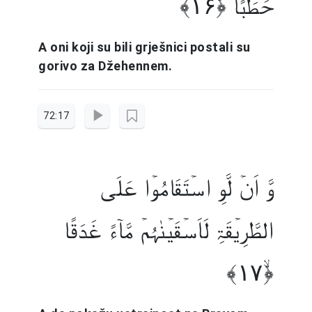
حَطَبًا ﴿ۙ۱۶﴾
A oni koji su bili grješnici postali su
gorivo za Džehennem.
72:17
وَّ اَنۡ لَّوِ اسۡتَقَامُوۡا عَلَی
الطَّرِیۡقَۃِ لَاَسۡقَیۡنٰہُمۡ مَّآءً غَدَقًا
﴿ۙ۱۷﴾