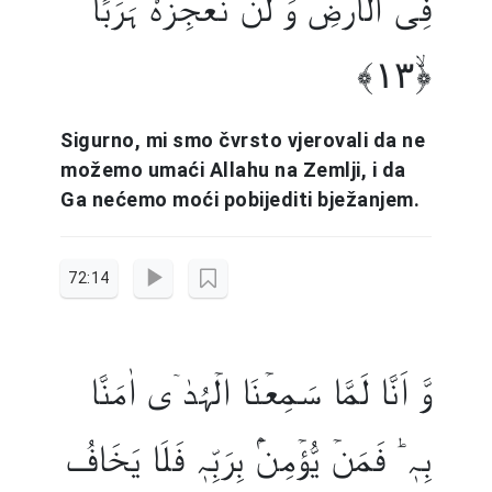
فِی الۡاَرۡضِ وَ لَنۡ نُّعۡجِزَہٗ ہَرَبًا
﴿ۙ۱۳﴾
Sigurno, mi smo čvrsto vjerovali da ne
možemo umaći Allahu na Zemlji, i da
Ga nećemo moći pobijediti bježanjem.
72:14
وَّ اَنَّا لَمَّا سَمِعۡنَا الۡہُدٰۤی اٰمَنَّا
بِہٖ ؕ فَمَنۡ یُّؤۡمِنۡۢ بِرَبِّہٖ فَلَا یَخَافُ