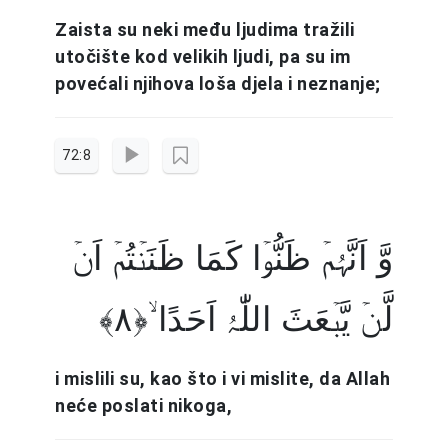
Zaista su neki među ljudima tražili
utočište kod velikih ljudi, pa su im
povećali njihova loša djela i neznanje;
72:8
وَّ اَنَّہُمۡ ظَنُّوۡا کَمَا ظَنَنۡتُمۡ اَنۡ
لَّنۡ یَّبۡعَثَ اللّٰہُ اَحَدًا ۙ﴿۸﴾
i mislili su, kao što i vi mislite, da Allah
neće poslati nikoga,