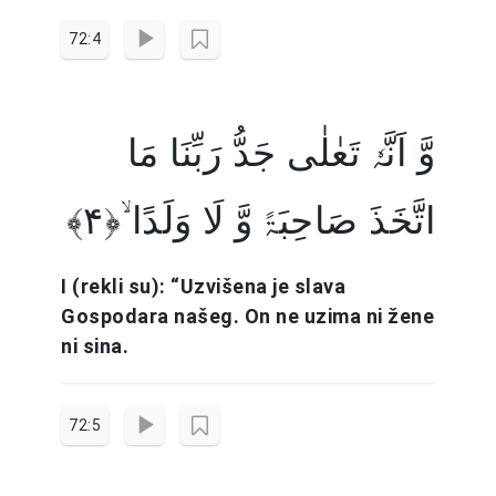
72:4
وَّ اَنَّہٗ تَعٰلٰی جَدُّ رَبِّنَا مَا
اتَّخَذَ صَاحِبَۃً وَّ لَا وَلَدًا ۙ﴿۴﴾
I (rekli su): “Uzvišena je slava
Gospodara našeg. On ne uzima ni žene
ni sina.
72:5