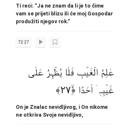
Ti reci: “Ja ne znam da li je to čime
vam se prijeti blizu ili će moj Gospodar
produžiti njegov rok.”
72:27
عٰلِمُ الۡغَیۡبِ فَلَا یُظۡہِرُ عَلٰی
غَیۡبِہٖۤ اَحَدًا ﴿ۙ۲۷﴾
On je Znalac nevidljivog, i On nikome
ne otkriva Svoje nevidljivo,