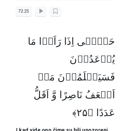
72:25
حَتّٰۤی اِذَا رَاَوۡا مَا
یُوۡعَدُوۡنَ
فَسَیَعۡلَمُوۡنَ مَنۡ
اَضۡعَفُ نَاصِرًا وَّ اَقَلُّ
عَدَدًا ﴿۲۵﴾
I kad vide ono čime su bili upozoreni,