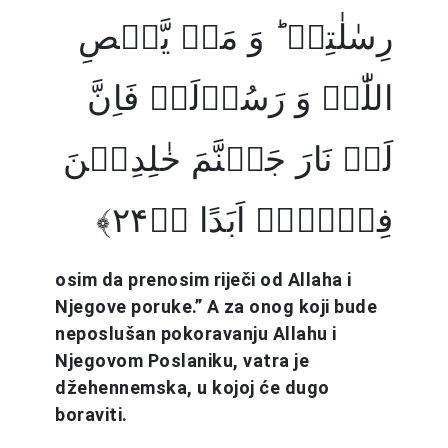
رِسٰلٰتِہٖ ؕ وَ مَنۡ یَّعۡصِ
اللّٰہَ وَ رَسُوۡلَہٗ فَاِنَّ
لَہٗ نَارَ جَہَنَّمَ خٰلِدِیۡنَ
فِیۡہَاۤ اَبَدًا ﴿ؕ۲۴﴾
osim da prenosim riječi od Allaha i
Njegove poruke.” A za onog koji bude
neposlušan pokoravanju Allahu i
Njegovom Poslaniku, vatra je
džehennemska, u kojoj će dugo
boraviti.