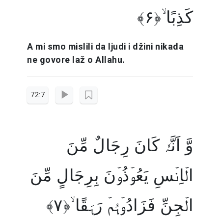
کَذِبًا ۙ﴿۶﴾
A mi smo mislili da ljudi i džini nikada
ne govore laž o Allahu.
72:7
وَّ اَنَّہٗ کَانَ رِجَالٌ مِّنَ
الۡاِنۡسِ یَعُوۡذُوۡنَ بِرِجَالٍ مِّنَ
الۡجِنِّ فَزَادُوۡہُمۡ رَہَقًا ۙ﴿۷﴾