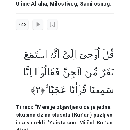
U ime Allaha, Milostivog, Samilosnog.
72:2
قُلۡ اُوۡحِیَ اِلَیَّ اَنَّہُ اسۡتَمَعَ
نَفَرٌ مِّنَ الۡجِنِّ فَقَالُوۡۤا اِنَّا
سَمِعۡنَا قُرۡاٰنًا عَجَبًا ۙ﴿۲﴾
Ti reci: “Meni je objavljeno da je jedna
skupina džina slušala (Kur’an) pažljivo
i da su rekli: ’Zaista smo Mi čuli Kur’an