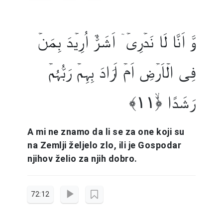
وَّ اَنَّا لَا نَدۡرِیۡۤ اَشَرٌّ اُرِیۡدَ بِمَنۡ
فِی الۡاَرۡضِ اَمۡ اَرَادَ بِہِمۡ رَبُّہُمۡ
رَشَدًا ﴿ۙ۱۱﴾
A mi ne znamo da li se za one koji su
na Zemlji željelo zlo, ili je Gospodar
njihov želio za njih dobro.
72:12