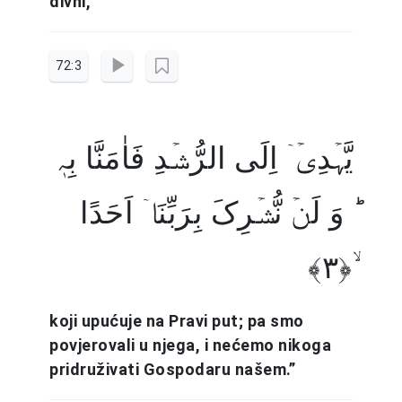
divni,
72:3
یَّہۡدِیۡۤ اِلَی الرُّشۡدِ فَاٰمَنَّا بِہٖ
ؕ وَ لَنۡ نُّشۡرِکَ بِرَبِّنَاۤ اَحَدًا
ۙ﴿۳﴾
koji upućuje na Pravi put; pa smo
povjerovali u njega, i nećemo nikoga
pridruživati Gospodaru našem.”