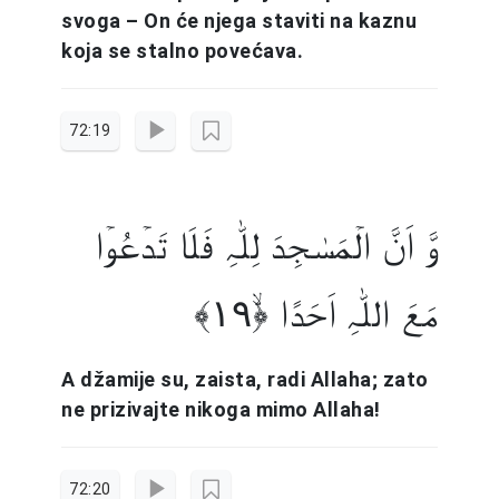
svoga – On će njega staviti na kaznu
koja se stalno povećava.
72:19
وَّ اَنَّ الۡمَسٰجِدَ لِلّٰہِ فَلَا تَدۡعُوۡا
مَعَ اللّٰہِ اَحَدًا ﴿ۙ۱۹﴾
A džamije su, zaista, radi Allaha; zato
ne prizivajte nikoga mimo Allaha!
72:20