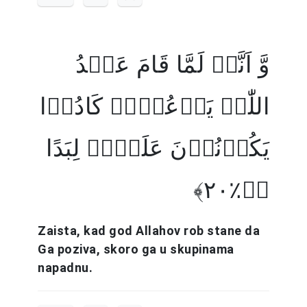
وَّ اَنَّہٗ لَمَّا قَامَ عَبۡدُ
اللّٰہِ یَدۡعُوۡہُ کَادُوۡا
یَکُوۡنُوۡنَ عَلَیۡہِ لِبَدًا
﴿ؕ٪۲۰﴾
Zaista, kad god Allahov rob stane da
Ga poziva, skoro ga u skupinama
napadnu.