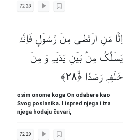
72:28
اِلَّا مَنِ ارۡتَضٰی مِنۡ رَّسُوۡلٍ فَاِنَّہٗ
یَسۡلُکُ مِنۡۢ بَیۡنِ یَدَیۡہِ وَ مِنۡ
خَلۡفِہٖ رَصَدًا ﴿ۙ۲۸﴾
osim onome koga On odabere kao
Svog poslanika. I ispred njega i iza
njega hodaju čuvari,
72:29