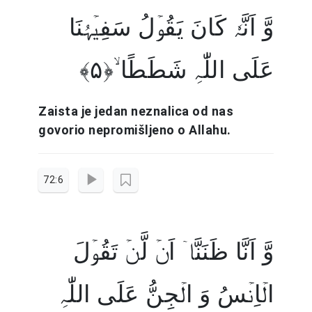
وَّ اَنَّہٗ کَانَ یَقُوۡلُ سَفِیۡہُنَا
عَلَی اللّٰہِ شَطَطًا ۙ﴿۵﴾
Zaista je jedan neznalica od nas
govorio nepromišljeno o Allahu.
72:6
وَّ اَنَّا ظَنَنَّاۤ اَنۡ لَّنۡ تَقُوۡلَ
الۡاِنۡسُ وَ الۡجِنُّ عَلَی اللّٰہِ