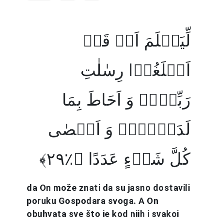
لِّیَعۡلَمَ اَنۡ قَدۡ
اَبۡلَغُوۡا رِسٰلٰتِ
رَبِّہِمۡ وَ اَحَاطَ بِمَا
لَدَیۡہِمۡ وَ اَحۡصٰی
کُلَّ شَیۡءٍ عَدَدًا ﴿٪۲۹﴾
da On može znati da su jasno dostavili
poruku Gospodara svoga. A On
obuhvata sve što je kod njih i svakoj