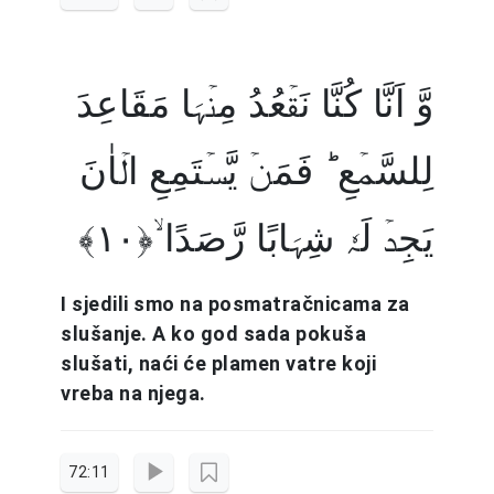
وَّ اَنَّا کُنَّا نَقۡعُدُ مِنۡہَا مَقَاعِدَ
لِلسَّمۡعِ ؕ فَمَنۡ یَّسۡتَمِعِ الۡاٰنَ
یَجِدۡ لَہٗ شِہَابًا رَّصَدًا ۙ﴿۱۰﴾
I sjedili smo na posmatračnicama za
slušanje. A ko god sada pokuša
slušati, naći će plamen vatre koji
vreba na njega.
72:11