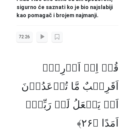
sigurno će saznati ko je bio najslabiji
kao pomagač i brojem najmanji.
72:26
قُلۡ اِنۡ اَدۡرِیۡۤ
اَقَرِیۡبٌ مَّا تُوۡعَدُوۡنَ
اَمۡ یَجۡعَلُ لَہٗ رَبِّیۡۤ
اَمَدًا ﴿۲۶﴾