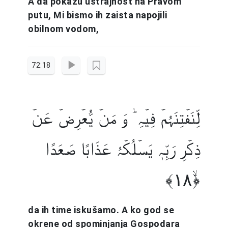
A da pokažu ustrajnost na Pravom
putu, Mi bismo ih zaista napojili
obilnom vodom,
72:18
لِّنَفۡتِنَہُمۡ فِیۡہِ ؕ وَ مَنۡ یُّعۡرِضۡ عَنۡ
ذِکۡرِ رَبِّہٖ یَسۡلُکۡہُ عَذَابًا صَعَدًا
﴿ۙ۱۸﴾
da ih time iskušamo. A ko god se
okrene od spominjanja Gospodara