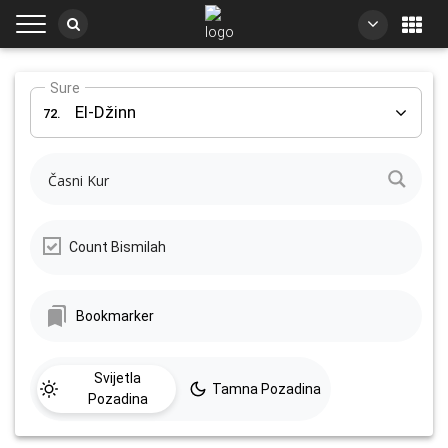
Sure
El-Džinn
72.
Count Bismilah
Bookmarker
Svijetla
Tamna Pozadina
Pozadina