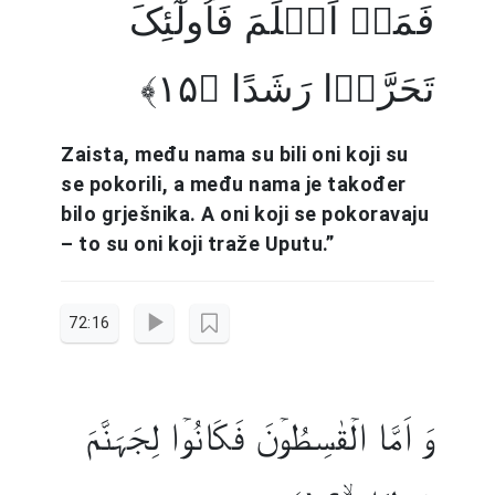
فَمَنۡ اَسۡلَمَ فَاُولٰٓئِکَ
تَحَرَّوۡا رَشَدًا ﴿۱۵﴾
Zaista, među nama su bili oni koji su
se pokorili, a među nama je također
bilo grješnika. A oni koji se pokoravaju
– to su oni koji traže Uputu.”
72:16
وَ اَمَّا الۡقٰسِطُوۡنَ فَکَانُوۡا لِجَہَنَّمَ