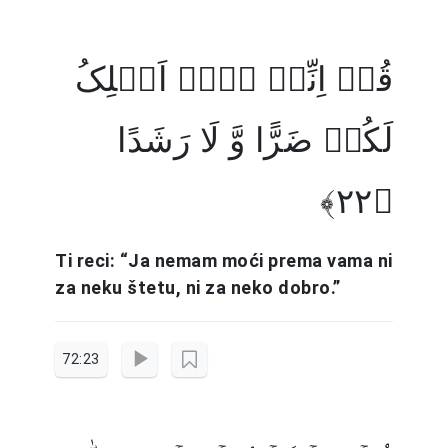
قُلۡ اِنِّیۡ لَاۤ اَمۡلِکُ
لَکُمۡ ضَرًّا وَّ لَا رَشَدًا
﴿۲۲﴾
Ti reci: “Ja nemam moći prema vama ni
za neku štetu, ni za neko dobro.”
72:23