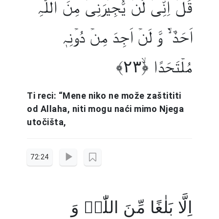
قُلۡ اِنِّیۡ لَنۡ یُّجِیۡرَنِیۡ مِنَ اللّٰہِ
اَحَدٌ ۬ۙ وَّ لَنۡ اَجِدَ مِنۡ دُوۡنِہٖ
مُلۡتَحَدًا ﴿ۙ۲۳﴾
Ti reci: “Mene niko ne može zaštititi
od Allaha, niti mogu naći mimo Njega
utočišta,
72:24
اِلَّا بَلٰغًا مِّنَ اللّٰہِ وَ