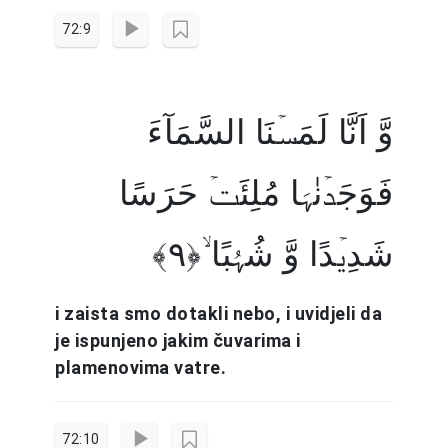
72:9
وَّ اَنَّا لَمَسۡنَا السَّمَآءَ
فَوَجَدۡنٰہَا مُلِئَتۡ حَرَسًا
شَدِیۡدًا وَّ شُہُبًا ۙ﴿۹﴾
i zaista smo dotakli nebo, i uvidjeli da
je ispunjeno jakim čuvarima i
plamenovima vatre.
72:10