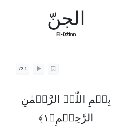
الجنّ
El-Džinn
72:1
بِسۡمِ اللّٰہِ الرَّحۡمٰنِ
الرَّحِیۡمِ﴿۱﴾