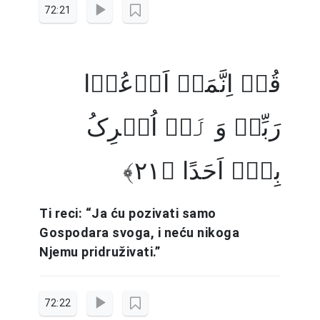
72:21
قُلۡ اِنَّمَاۤ اَدۡعُوۡا
رَبِّیۡ وَ لَاۤ اُشۡرِکُ
بِہٖۤ اَحَدًا ﴿۲۱﴾
Ti reci: “Ja ću pozivati samo
Gospodara svoga, i neću nikoga
Njemu pridruživati.”
72:22