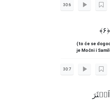
30:6
۶
(to će se dogo
je Moćni i Samil
30:7
َکۡثَرَ