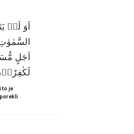
اَوَ لَمۡ ی
السَّمٰوٰتِ
اَجَلٍ مُّسَ
لَکٰفِرُوۡن﴾
što je
porekli