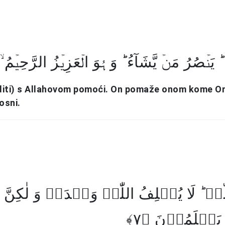
ہِ ؕ یَنۡصُرُ مَنۡ یَّشَآءُ ؕ وَ ہُوَ الۡعَزِیۡزُ الرَّحِیۡمُ ۙ﴿
diti) s Allahovom pomoći. On pomaže onom kome On
osni.
ٰہِ ؕ لَا یُخۡلِفُ اللّٰہُ وَعۡدَہٗ وَ لٰکِنَّ ا
َا یَعۡلَمُوۡنَ ﴿۷