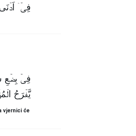
فِیۡۤ اَدۡنَی ﴾
فِیۡ بِضۡعِ سِن
یَّفۡرَحُ الۡمُ﴾
 vjernici će