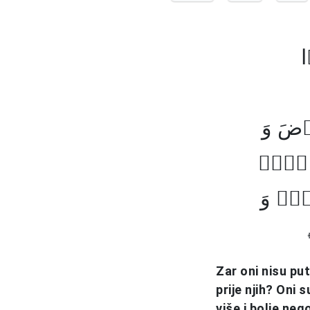
ا
ۡضَ وَ
تۡہُمۡ
ہُمۡ وَ
Zar oni nisu put
prije njih? Oni s
više i bolje nego