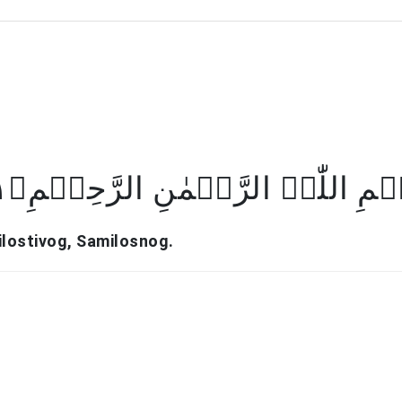
سۡمِ اللّٰہِ الرَّحۡمٰنِ الرَّحِیۡمِ﴿۱
ilostivog, Samilosnog.