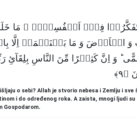
َتَفَکَّرُوۡا فِیۡۤ اَنۡفُسِہِمۡ ۟ مَا خَلَق
 وَ الۡاَرۡضَ وَ مَا بَیۡنَہُمَاۤ اِلَّا بِال
مًّی ؕ وَ اِنَّ کَثِیۡرًا مِّنَ النَّاسِ بِلِقَآیِٔ 
َ ﴿۹
šljaju o sebi? Allah je stvorio nebesa i Zemlju i sve 
stinom i do određenog roka. A zaista, mnogi ljudi su 
im Gospodarom.