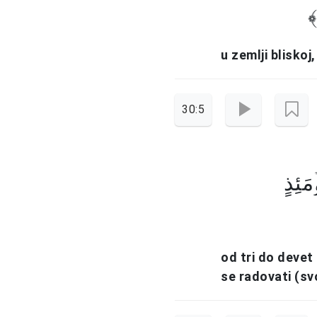
u zemlji bliskoj
30:5
مَئِذٍ
od tri do devet 
se radovati (svo