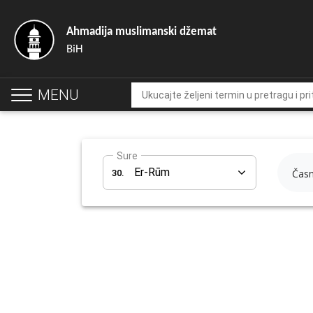
Ahmadija muslimanski džemat
BiH
MENU
Sure
Er-Rūm
30.