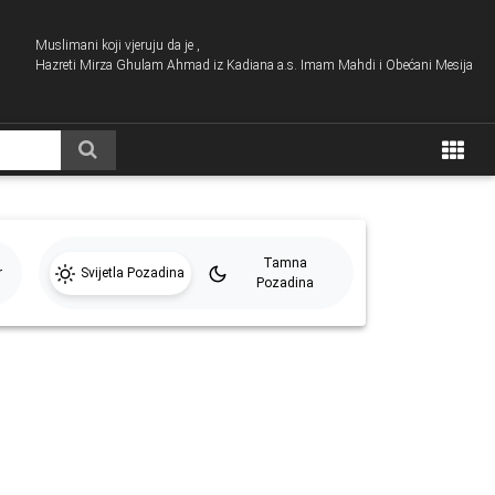
Muslimani koji vjeruju da je ,
Hazreti Mirza Ghulam Ahmad iz Kadiana a.s. Imam Mahdi i Obećani Mesija
Tamna
r
Svijetla Pozadina
Pozadina