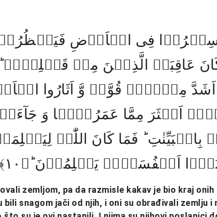
 یَسِیۡرُوۡا فِی الۡاَرۡضِ فَیَنۡظُرُوۡ
َانَ عَاقِبَۃُ الَّذِیۡنَ مِنۡ قَبۡلِہِمۡ
اَشَدَّ مِنۡہُمۡ قُوَّۃً وَّ اَثَارُوا الۡاَر
اۤ اَکۡثَرَ مِمَّا عَمَرُوۡہَا وَ جَآءَ
بِالۡبَیِّنٰتِ ؕ فَمَا کَانَ اللّٰہُ لِیَظۡلِمَ
انُوۡۤا اَنۡفُسَہُمۡ یَظۡلِمُوۡنَ ؕ﴿۱۰
ovali zemljom, pa da razmisle kakav je bio kraj onih k
u bili snagom jači od njih, i oni su obrađivali zemlju i 
 što su je ovi nastanili. I njima su njihovi poslanici d