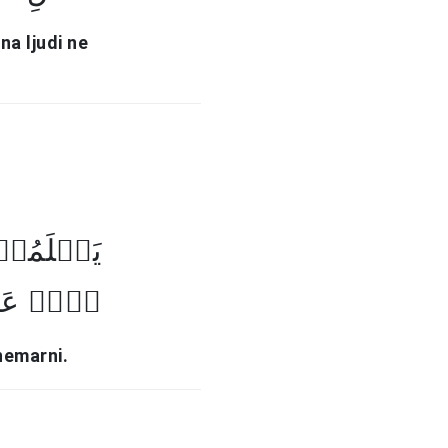
na ljudi ne
یَعۡلَمُوۡ
ہُمۡ عَن﴾
nemarni.