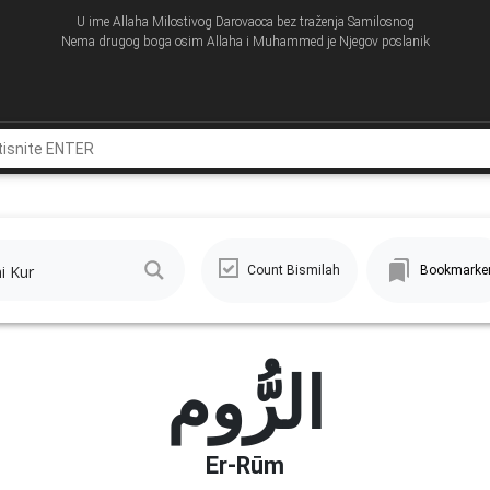
U ime Allaha Milostivog Darovaoca bez traženja Samilosnog
Nema drugog boga osim Allaha i Muhammed je Njegov poslanik
Count Bismilah
Bookmarke
الرُّوم
Er-Rūm