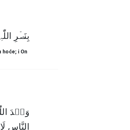
بِنَصۡرِ اللّٰ﴾
 hoće; i On
وَعۡدَ اللّ
النَّاسِ ل﴾