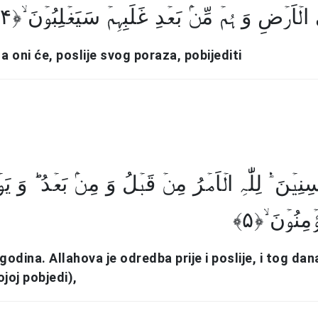
الۡاَرۡضِ وَ ہُمۡ مِّنۡۢ بَعۡدِ غَلَبِہِمۡ سَیَغۡلِبُوۡنَ ۙ﴿۴
, a oni će, poslije svog poraza, pobijediti
ِیۡنَ ۬ؕ لِلّٰہِ الۡاَمۡرُ مِنۡ قَبۡلُ وَ مِنۡۢ بَعۡدُ ؕ وَ یَوۡ
ؤۡمِنُوۡنَ ۙ﴿۵
godina. Allahova je odredba prije i poslije, i tog dana
joj pobjedi),