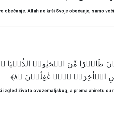
vo obećanje. Allah ne krši Svoje obećanje, samo veći
نَ ظَاہِرًا مِّنَ الۡحَیٰوۃِ الدُّنۡیَا ۚۖ
ِ الۡاٰخِرَۃِ ہُمۡ غٰفِلُوۡنَ ﴿۸
ki izgled života ovozemaljskog, a prema ahiretu su 