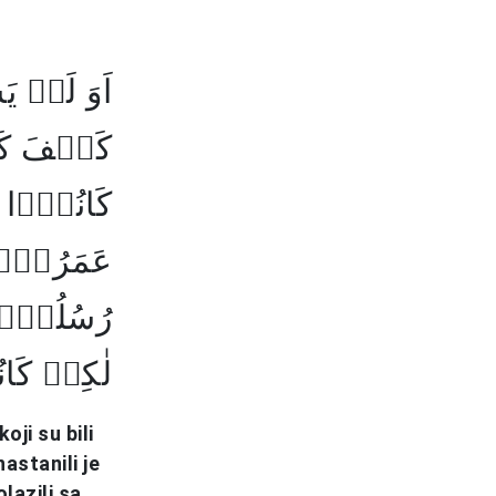
اَوَ لَمۡ
کَیۡفَ ک ؕ
کَانُوۡۤا 
عَمَرُوۡہَ
رُسُلُہُمۡ 
لٰکِنۡ کَ﴾
oji su bili
nastanili je
olazili sa