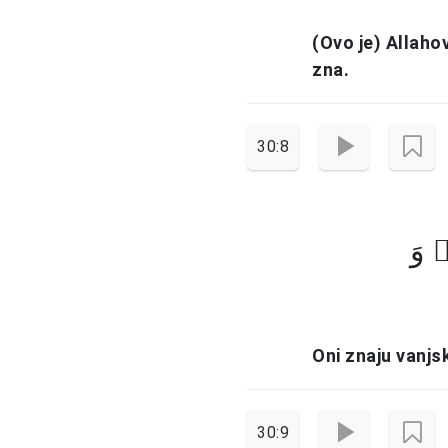
(Ovo je) Allaho
zna.
30:8
 وَ
Oni znaju vanjs
30:9