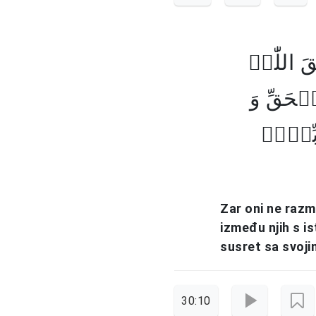
َ اللّٰہُ
ۡحَقِّ وَ
رَبِّہِمۡ
Zar oni ne razmi
između njih s i
susret sa svoj
30:10