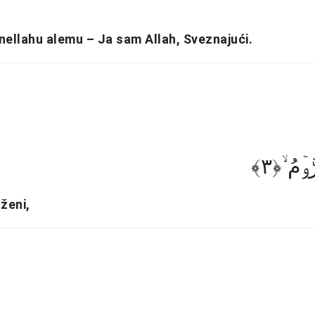
nellahu alemu – Ja sam Allah, Sveznajući.
وۡمُ ۙ﴿۳
ženi,