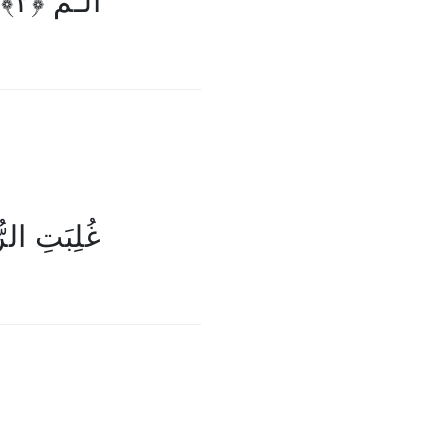
الٓـمّٓ ۚ﴿۲﴾
غُلِبَتِ الرُّ﴾