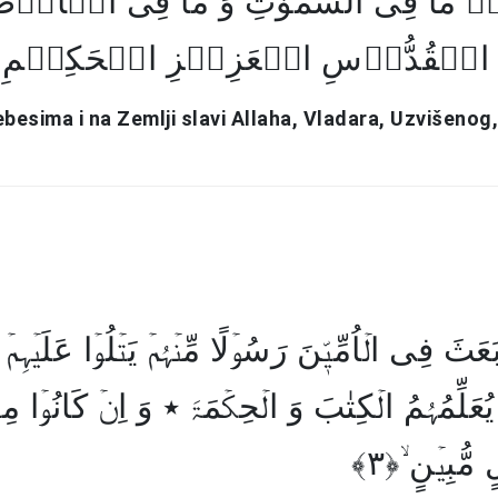
ِلّٰہِ مَا فِی السَّمٰوٰتِ وَ مَا فِی الۡاَرۡ
ِ الۡقُدُّوۡسِ الۡعَزِیۡزِ الۡحَکِیۡمِ 
ebesima i na Zemlji slavi Allaha, Vladara, Uzvišeno
َعَثَ فِی الۡاُمِّیّٖنَ رَسُوۡلًا مِّنۡہُمۡ یَتۡلُوۡا عَلَیۡہِمۡ اٰ
وَ یُعَلِّمُہُمُ الۡکِتٰبَ وَ الۡحِکۡمَۃَ ٭ وَ اِنۡ کَانُوۡا م
 مُّبِیۡنٍ ۙ﴿۳