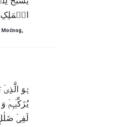
یُسَبِّحُ ل
الۡمَلِک﴾
g, Moćnog,
ہُوَ الَّذِیۡ ب
یُزَکِّیۡہِمۡ 
لَفِیۡ ضَلٰلٍ﴾