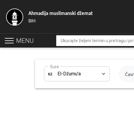
Ahmadija muslimanski džemat
BiH
MENU
Sure
El-Džumu'a
62.