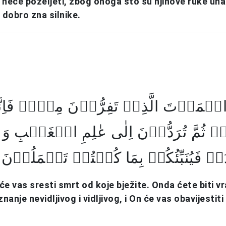
da neće poželjeti, zbog onoga što su njihove ruke una
 dobro zna silnike.
 الۡمَوۡتَ الَّذِیۡ تَفِرُّوۡنَ مِنۡہُ فَاِن
ۡ ثُمَّ تُرَدُّوۡنَ اِلٰی عٰلِمِ الۡغَیۡبِ وَ
ۃِ فَیُنَبِّئُکُمۡ بِمَا کُنۡتُمۡ تَعۡمَلُوۡنَ
a će vas sresti smrt od koje bježite. Onda ćete biti 
znanje nevidljivog i vidljivog, i On će vas obavijesti