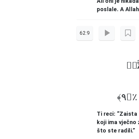
Ali oni je nika
poslale. A Allah
62:9
َّہٗ
 ٪﴿۹
Ti reci: “Zaist
koji ima vječno 
što ste radili.”