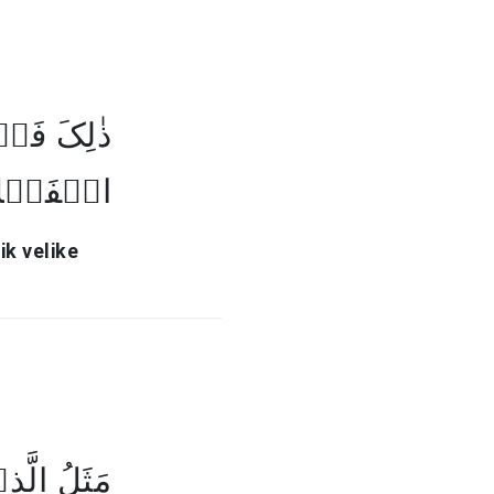
ذٰلِکَ فَضۡ
الۡفَضۡل﴾
ik velike
مَثَلُ الَّ