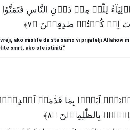
وۡلِیَآءُ لِلّٰہِ مِنۡ دُوۡنِ النَّاسِ فَتَمَنَّوُا
َ اِنۡ کُنۡتُمۡ صٰدِقِیۡنَ ﴿۷
Jevreji, ako mislite da ste samo vi prijatelji Allahovi 
lite smrt, ako ste istiniti.”
مَنَّوۡنَہٗۤ اَبَدًۢا بِمَا قَدَّمَتۡ اَیۡدِیۡہ
لِیۡمٌۢ بِالظّٰلِمِیۡنَ ﴿۸