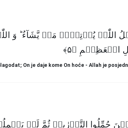
لُ اللّٰہِ یُؤۡتِیۡہِ مَنۡ یَّشَآءُ ؕ وَ اللّٰ
ِ الۡعَظِیۡمِ ﴿۵
blagodat; On je daje kome On hoće - Allah je posjedn
ذِیۡنَ حُمِّلُوا التَّوۡرٰٮۃَ ثُمَّ لَمۡ یَحۡمِ