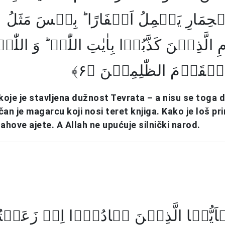
ۡحِمَارِ یَحۡمِلُ اَسۡفَارًا ؕ بِئۡسَ مَثَلُ
َّذِیۡنَ کَذَّبُوۡا بِاٰیٰتِ اللّٰہِ ؕ وَ اللّٰہُ 
لۡقَوۡمَ الظّٰلِمِیۡنَ ﴿۶
 koje je stavljena dužnost Tevrata – a nisu se toga d
ičan je magarcu koji nosi teret knjiga. Kako je loš pri
llahove ajete. A Allah ne upućuje silnički narod.
یُّہَا الَّذِیۡنَ ہَادُوۡۤا اِنۡ زَعَمۡت