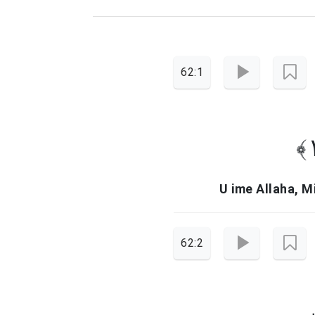
62:1
U ime Allaha, M
62:2