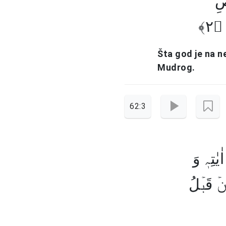
ضِ
﴿۲
Šta god je na n
Mudrog.
62:3
یٰتِہٖ وَ
ِنۡ قَبۡلُ