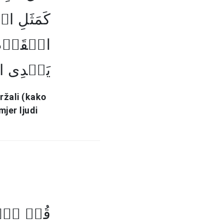
کَمَثَلِ ال
الۡقَوۡمِ ال
یَہۡدِی ا﴾
ržali (kako
mjer ljudi
قُلۡ یٰۤاَ