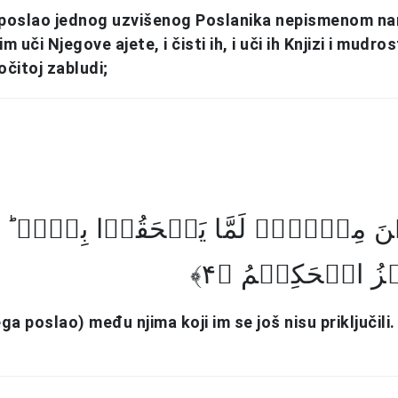
je poslao jednog uzvišenog Poslanika nepismenom n
m uči Njegove ajete, i čisti ih, i uči ih Knjizi i mudros
 očitoj zabludi;
یۡنَ مِنۡہُمۡ لَمَّا یَلۡحَقُوۡا بِہِمۡ ؕ 
ۡزُ الۡحَکِیۡمُ ﴿۴
ega poslao) među njima koji im se još nisu priključili.