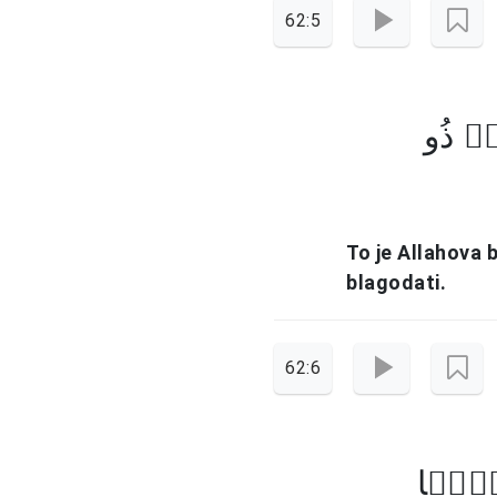
62:5
ہُ ذُو
To je Allahova 
blagodati.
62:6
لُوۡہَا