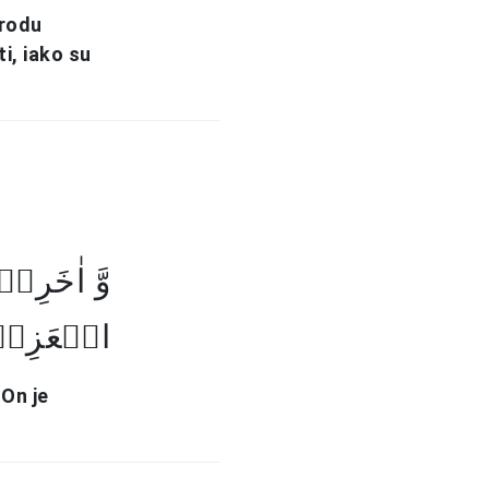
arodu
ti, iako su
وَّ اٰخَرِ
الۡعَزِی﴾
 On je