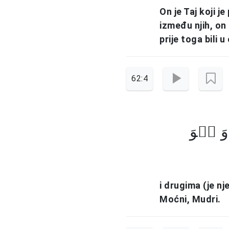
On je Taj koji 
između njih, on i
prije toga bili u
62:4
وَ ہُوَ
i drugima (je nj
Moćni, Mudri.