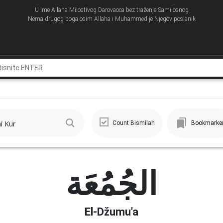
U ime Allaha Milostivog Darovaoca bez traženja Samilosnog
Nema drugog boga osim Allaha i Muhammed je Njegov poslanik
Count Bismilah
Bookmarke
الجُمُعَة
El-Džumu'a