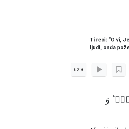
Ti reci: “O vi, 
ljudi, onda pože
62:8
ِمۡ ؕ وَ