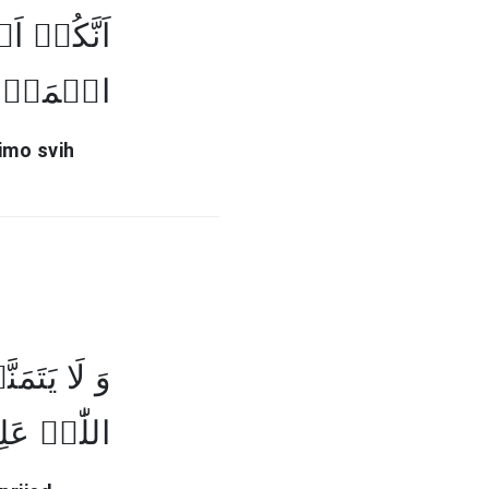
اَنَّکُمۡ اَ
الۡمَوۡت﴾
mimo svih
وَ لَا یَتَ
اللّٰہُ عَ﴾