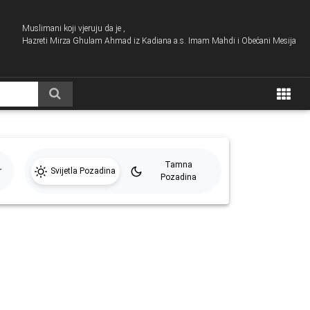
Muslimani koji vjeruju da je ,
Hazreti Mirza Ghulam Ahmad iz Kadiana a.s. Imam Mahdi i Obećani Mesija
Tamna
r
Svijetla Pozadina
Pozadina