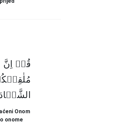
prijed
قُلۡ اِنَّ
مُلٰقِیۡکُم
الشَّہَادَ﴾
vraćeni Onom
ti o onome