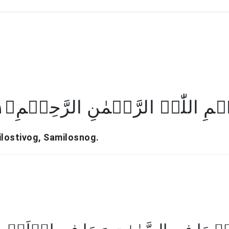
سۡمِ اللّٰہِ الرَّحۡمٰنِ الرَّحِیۡمِ﴿۱
ilostivog, Samilosnog.