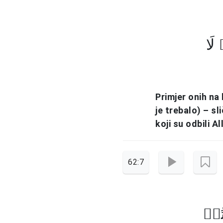
لَا
Primjer onih na
je trebalo) – sl
koji su odbili A
62:7
ُمۡ