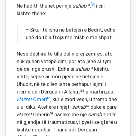
ra
[3]
Në hadith thuhet për një
sahab
,
i cili
kishte thënë:
– Sikur të isha në betejën e Bedrit, edhe
unë do të luftoja me mish e me shpirt.
Nëse dëshira të tilla dalin prej zemrës, ato
nuk quhen vetëpëlqim, por ato janë si tymi
ra
që del nga prushi. Edhe ai
sahab
kështu
ishte, sepse ai mori pjesë në betejën e
Uhudit, në të cilën ishte përhapur lajmi i
sa
rremë që i Dërguari i Allahut
u martirizua.
ra
Hazret
Omeri
, kur e mori vesh, u tremb dhe
ra
u ul diku. Atëherë i njëjti
sahab
duke e parë
ra
Hazret
Omerin
bashkë me një
sahab
tjetër
në gjendje të traumatizuar, i pyeti se çfarë u
kishte ndodhur. Thanë se i Dërguari i
sa