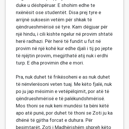
duke u dëshpëruar. E shohim edhe te
nxënësit ose studentët. Disa prej tyre e
arrijnë suksesin vetëm për shkak të
qëndrueshmërisë së tyre. Kam dëgjuar për
një hindu, i cili kishte ngelur në provim shtatë
herë radhazi. Për herë të fundit u fut në
provim në një kohë kur edhe djali i tij po jepte
të njëjtin provim, megjithatë atij nuk i erdhi
turp. E dha provimin dhe e mori.
Pra, nuk duhet të frikësoheni e as nuk duhet
të nënvlerësoni veten tuaj. Me këto fjalë, nuk
po ju jap mësimin e vetëpëlqimit, por atë të
qëndrueshmërisë e të palëkundshmërisë.
Mos thoni se nuk keni mundësi ta bëni këtë
apo atë punë, por duhet të thoni se Zoti ju ka
dhënë të gjitha forcat e duhura. Për
besimtarët, Zoti i Madhërishëm shpreh këto