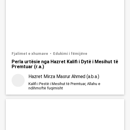
Fjalimet e xhumave
Edukimi i fëmijëve
Perla urtësie nga Hazret Kalifi i Dytë i Mesihut të
Premtuar (r.a.)
Hazret Mirza Masrur Ahmed (a.b.a.)
Kalifi i Pestë i Mesihut të Premtuar, Allahu e
ndihmoftë fuqimisht