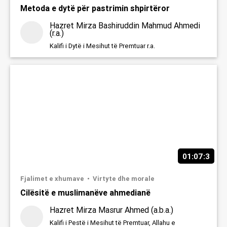
Metoda e dytë për pastrimin shpirtëror
Hazret Mirza Bashiruddin Mahmud Ahmedi
(r.a.)
Kalifi i Dytë i Mesihut të Premtuar r.a.
01:07:3
1
Fjalimet e xhumave
Virtyte dhe morale
Cilësitë e muslimanëve ahmedianë
Hazret Mirza Masrur Ahmed (a.b.a.)
Kalifi i Pestë i Mesihut të Premtuar, Allahu e