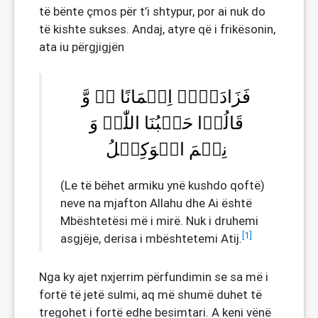
të bënte çmos për t’i shtypur, por ai nuk do
të kishte sukses. Andaj, atyre që i frikësonin,
ata iu përgjigjën
فَزَادَہُمۡ اِیۡمَانًا ٭ۖ وَّ
قَالُوۡا حَسۡبُنَا اللّٰہُ وَ
نِعۡمَ الۡوَکِیۡلُ
(Le të bëhet armiku ynë kushdo qoftë)
neve na mjafton Allahu dhe Ai është
Mbështetësi më i mirë. Nuk i druhemi
[1]
asgjëje, derisa i mbështetemi Atij.
Nga ky ajet nxjerrim përfundimin se sa më i
fortë të jetë sulmi, aq më shumë duhet të
tregohet i fortë edhe besimtari. A keni vënë