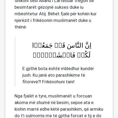
Shikoni sesi Allahu i Lartësuar tregon se
besimtarët gëzojnë sukses duke iu
mbështetur Atij. Bëhet fjalë për kohën kur
njerëzit i frikësonin muslimanët duke u
thënë:
اِنَّ النَّاسَ قَدۡ جَمَعُوۡا
لَکُمۡ فَاخۡشَوۡہُمۡ
E gjithë bota është mbledhur kundër
jush. Ku janë ato parashikime të
fitoreve?! Frikësohuni tani!
Nga fjalët e tyre, muslimanët u forcuan
akoma më shumë në besim, sepse ata e
kishin marrë edhe këtë parashikim, që armiku
do t’i sulmonte me të gjitha forcat e tij e do