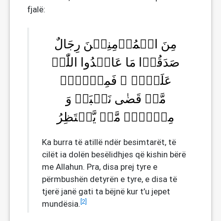
fjalë:
مِنَ الۡمُؤۡمِنِیۡنَ رِجَالٌ
صَدَقُوۡا مَا عَاہَدُوا اللّٰہَ
عَلَیۡہِ ۚ فَمِنۡہُمۡ
مَّنۡ قَضٰی نَحۡبَہٗ وَ
مِنۡہُمۡ مَّنۡ یَّنۡتَظِرُ
Ka burra të atillë ndër besimtarët, të
cilët ia dolën besëlidhjes që kishin bërë
me Allahun. Pra, disa prej tyre e
përmbushën detyrën e tyre, e disa të
tjerë janë gati ta bëjnë kur t’u jepet
[2]
mundësia.