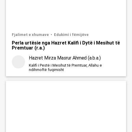
Fjalimet e xhumave
Edukimi i fëmijëve
Perla urtësie nga Hazret Kalifi i Dytë i Mesihut të
Premtuar (r.a.)
Hazret Mirza Masrur Ahmed (a.b.a.)
Kalifi i Pestë i Mesihut të Premtuar, Allahu e
ndihmoftë fuqimisht