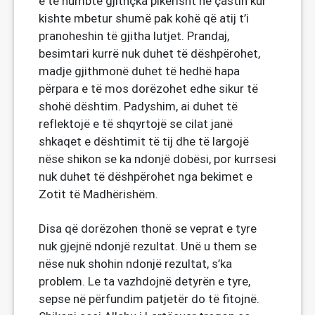
e të humbte gjithçka pikërisht në çastin kur
kishte mbetur shumë pak kohë që atij t’i
pranoheshin të gjitha lutjet. Prandaj,
besimtari kurrë nuk duhet të dëshpërohet,
madje gjithmonë duhet të hedhë hapa
përpara e të mos dorëzohet edhe sikur të
shohë dështim. Padyshim, ai duhet të
reflektojë e të shqyrtojë se cilat janë
shkaqet e dështimit të tij dhe të largojë
nëse shikon se ka ndonjë dobësi, por kurrsesi
nuk duhet të dëshpërohet nga bekimet e
Zotit të Madhërishëm.
Disa që dorëzohen thonë se veprat e tyre
nuk gjejnë ndonjë rezultat. Unë u them se
nëse nuk shohin ndonjë rezultat, s’ka
problem. Le ta vazhdojnë detyrën e tyre,
sepse në përfundim patjetër do të fitojnë.