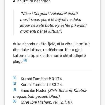
Allahut
ra dëshmor.
sa
“
Nëse i Dërguari i Allahut
është
martirizuar
,
çfarë
të
bëjmë
ne duke
jetuar në
këtë
botë
.
Ky
është
pikërisht
momenti për
të
luftuar
”,
duke shprehur këto fjalë, ai iu vërsul armikut
dhe duke luftuar, ra dëshmor. Kur u gjet
kufoma e tij, ai kishte marrë shtatëdhjetë
[4]
plagë.
[1]
Kurani Famëlartë 3:174.
[2]
Kurani Famëlartë 33:24.
[3]
Enes ibn Neder
(Shih: Buhariu, Kitabul-
magazi, bab gezueti Uhud)
.
[4]
Siret Ibni Hisham
, vëll. 2, f. 87.