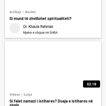
Artikujt
Besimi
Si mund të zhvillohet spiritualiteti?
Dr. Khaula Rehman
Mjeke e shquar në SHBA
02:18
Videos
Lutja
Si falet namazi i istihares? Duaja e istihares në
shqip