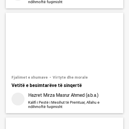
ndihmoftë fuqimisht
Fjalimet e xhumave
Virtyte dhe morale
Vetitë e besimtarëve të sinqertë
Hazret Mirza Masrur Ahmed (a.b.a.)
Kalifi i Pestë i Mesihut të Premtuar, Allahu e
ndihmoftë fuqimisht