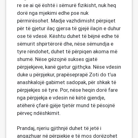
re se ai që është i sëmurë fizikisht, nuk heq
dorë nga mjekimi edhe pse nuk
përmirësohet. Madje vazhdimisht përpiqet
për të gjetur ilaç gjersa të gjejë ilaçin e duhur
ose të vdesë. Kështu duhet të bëjnë edhe të
sëmurit shpirtërorë dhe, nëse sëmundja e
tyre rëndohet, duhet të përpiqen akoma më
shumë. Nëse gëzojnë sukses gjatë
përpjekjeve, kanë gjetur gjithçka. Nëse vdesin
duke u përpjekur, prapëseprapë Zoti do t’ua
anashkalojë gabimet sadopak, për shkak të
përpjekjes së tyre. Por, nëse heqin dorë fare
nga përpjekja e vdesin në këtë gjendje,
atëherë çfarë gjëje tjetër mund të pësojnë
përveç ndëshkimit.
Prandaj, njeriu gjithnjë duhet të jetë i
angazhuar në përpjekje e të mos dorëzohet