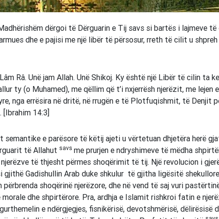
 Madhërishëm dërgoi të Dërguarin e Tij savs si bartës i lajmeve të
armues dhe e pajisi me një libër të përsosur, rreth të cilit u shpre
 Lâm Râ. Unë jam Allah. Unë Shikoj. Ky është një Libër të cilin ta k
llur ty (o Muhamed), me qëllim që t’i nxjerrësh njerëzit, me lejen 
yre, nga errësira në dritë, në rrugën e të Plotfuqishmit, të Denjit 
. [Ibrahim 14:3]
 semantike e parësore të këtij ajeti u vërtetuan dhjetëra herë gja
savs
rguarit të Allahut
me prurjen e ndryshimeve të mëdha shpirtë
 njerëzve të thjesht përmes shoqërimit të tij. Një revolucion i gjer
 gjithë Gadishullin Arab duke shkulur të gjitha ligësitë shekullore
n përbrenda shoqërinë njerëzore, dhe në vend të saj vuri pastërtin
 morale dhe shpirtërore. Pra, ardhja e Islamit rishkroi fatin e njer
 gurthemelin e ndërgjegjes, fisnikërisë, devotshmërisë, dëlirësisë 
sav