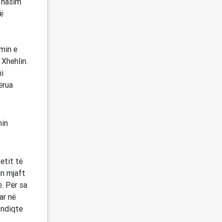
hasim
ë
imin e
Xhehlin.
i
ërua
min
etit të
in mjaft
. Për sa
ar në
i ndiqte