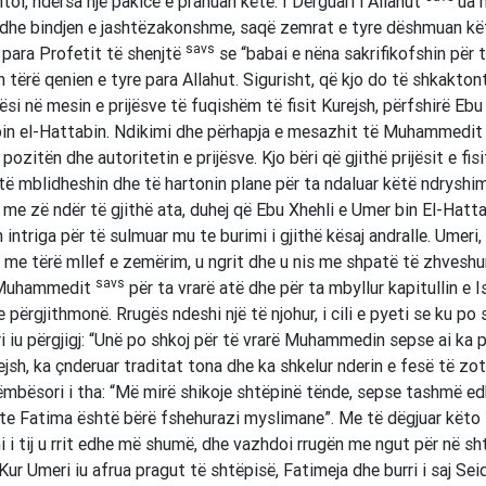
toi, ndërsa një pakicë e pranuan këtë. I Dërguari i Allahut
ua n
dhe bindjen e jashtëzakonshme, saqë zemrat e tyre dëshmuan kë
savs
 para Profetit të shenjtë
se “babai e nëna sakrifikofshin për t
 tërë qenien e tyre para Allahut. Sigurisht, që kjo do të shkakton
si në mesin e prijësve të fuqishëm të fisit Kurejsh, përfshirë Ebu
in el-Hattabin. Ndikimi dhe përhapja e mesazhit të Muhammedi
pozitën dhe autoritetin e prijësve. Kjo bëri që gjithë prijësit e fisi
 të mblidheshin dhe të hartonin plane për ta ndaluar këtë ndryshi
me zë ndër të gjithë ata, duhej që Ebu Xhehli e Umer bin El-Hatta
 intriga për të sulmuar mu te burimi i gjithë kësaj andralle. Umeri, 
me tërë mllef e zemërim, u ngrit dhe u nis me shpatë të zhveshur
savs
 Muhammedit
për ta vrarë atë dhe për ta mbyllur kapitullin e I
e përgjithmonë. Rrugës ndeshi një të njohur, i cili e pyeti se ku po
i iu përgjigj: “Unë po shkoj për të vrarë Muhammedin sepse ai ka 
rejsh, ka çnderuar traditat tona dhe ka shkelur nderin e fesë të zo
ëmbësori i tha: “Më mirë shikoje shtëpinë tënde, sepse tashmë e
te Fatima është bërë fshehurazi myslimane”. Me të dëgjuar këto f
 i tij u rrit edhe më shumë, dhe vazhdoi rrugën me ngut për në sh
Kur Umeri iu afrua pragut të shtëpisë, Fatimeja dhe burri i saj Sei