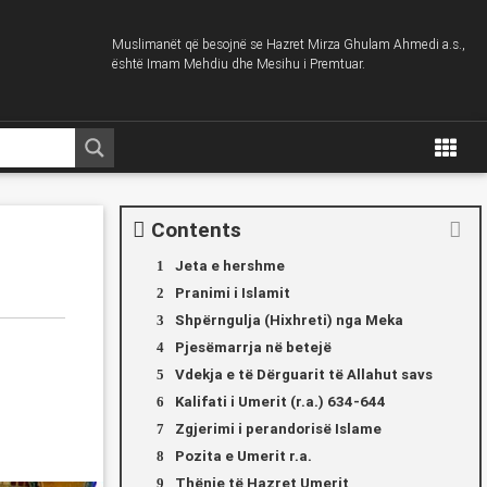
Muslimanët që besojnë se Hazret Mirza Ghulam Ahmedi a.s.,
është Imam Mehdiu dhe Mesihu i Premtuar.
Contents
Jeta e hershme
Pranimi i Islamit
Shpërngulja (Hixhreti) nga Meka
Pjesëmarrja në betejë
Vdekja e të Dërguarit të Allahut savs
Kalifati i Umerit (r.a.) 634-644
Zgjerimi i perandorisë Islame
Pozita e Umerit r.a.
Thënie të Hazret Umerit