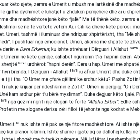
xuar këto ajete, zemra e Umerit u mbush me lartësinë dhe madhë
 Të gjitha dyshimet e luhatjet u zhdukën përnjëherë dhe ai u shpreh
me dhe madhështore janë këto fjalë.” Me të thënë këto, zemra e 
dëshmoi se në të vërtetë vetëm Ai, i Cili ka dhënë këtë porosi, me
t. Umeri, tashmë i iluminuar dhe ndriçuar shpirtërisht, tha “Më sh
i”. I pushtuar nga emocionet, Umeri, akoma me shpatë të zhve
savs
në derën e
Dare Erkemut,
ku ishte strehuar i Dërguari i Allahut
ë Umerin në këtë gjendje, sahabët ngurronin t’ia hapnin derën. At
savs
i shenjtë
urdhëroi: “hapni derën”. Dera u hap. Umeri me shpatë
savs
 hyri brenda. I Dërguari i Allahut
iu afrua Umerit dhe duke sh
 e tij i tha: “O Umer me çfarë qëllimi ke ardhur këtu? Pasha Zotin
 ti nuk je krijuar për ndëshkimin e Zotit”. Umeri iu përgjigj: “O i Dër
 Unë kam ardhur për t’u bërë mysliman”. Duke dëgjuar këto fjalë, Pr
savs
nga gëzimi ngriti një slogan të fortë
“Allahu Ekber”
. Edhe sa
Profetin me slogane derisa zëri filloi të jehonte nga kodrat e Mek
ra
 Umerit
nuk ishte më pak se një fitore madhështore. Ai ishte një
jeç kur pranoi Islamin. Ishte shumë i gjatë aq sa dallohej kollaj në
. Ishte i shogët me fytyrë kuqërreme. Një luftëtar i pashembullt 