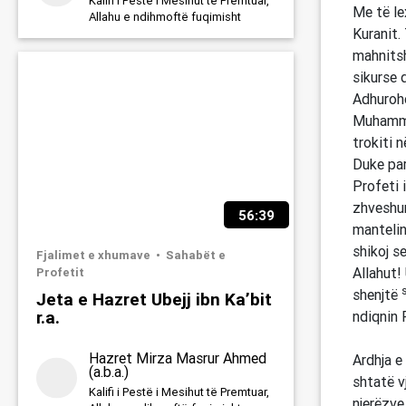
Kalifi i Pestë i Mesihut të Premtuar,
Me të le
Allahu e ndihmoftë fuqimisht
Kuranit.
mahnitsh
sikurse 
Adhurohe
Muhammed
trokiti 
Duke par
Profeti 
zhveshur
56:39
mantelin
shikoj se
Fjalimet e xhumave
Sahabët e
Allahut!
Profetit
shenjtë
Jeta e Hazret Ubejj ibn Ka’bit
r.a.
ndiqnin 
Hazret Mirza Masrur Ahmed
Ardhja e
(a.b.a.)
shtatë v
Kalifi i Pestë i Mesihut të Premtuar,
njerëzve