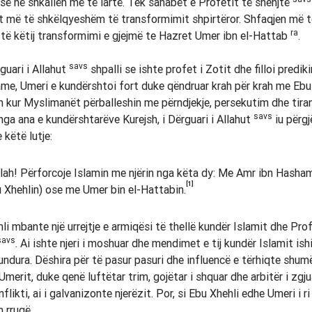
isë në shkallën më të lartë. Tek sahabët e Profetit të shenjtë
 më të shkëlqyeshëm të transformimit shpirtëror. Shfaqjen më t
ra
 të këtij transformimi e gjejmë te Hazret Umer ibn el-Hattab
.
savs
guari i Allahut
shpalli se ishte profet i Zotit dhe filloi predik
ame, Umeri e kundërshtoi fort duke qëndruar krah për krah me Ebu 
 kur Myslimanët përballeshin me përndjekje, persekutim dhe tiran
savs
nga ana e kundërshtarëve Kurejsh, i Dërguari i Allahut
iu përgj
 këtë lutje:
lah! Përforcoje Islamin me njërin nga këta dy: Me Amr ibn Hasha
[1]
 Xhehlin) ose me Umer bin el-Hattabin.
li mbante një urrejtje e armiqësi të thellë kundër Islamit dhe Prof
savs
. Ai ishte njeri i moshuar dhe mendimet e tij kundër Islamit ish
undura. Dëshira për të pasur pasuri dhe influencë e tërhiqte shumë
Umerit, duke qenë luftëtar trim, gojëtar i shquar dhe arbitër i zgju
flikti, ai i galvanizonte njerëzit. Por, si Ebu Xhehli edhe Umeri i r
n rrugë.