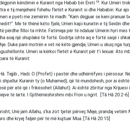
ra
dëgjonin këndimin e Kuranit nga Habab bin Ereti
. Kur Umeri trok
ra e tij menjëherë fshehu fletët e Kuranit si dhe Hababin. Kur ajo 
meri e pyeti me zemërim të madh: “Kam dëgjuar se keni pranuar b
it!”. Me të thënë këto fjalë, Umeri kapi kunatin e tij Seidin dhe
ë përdhe filloi ta rrihte. Fatimeja për të ndaluar Umerin hyri mes t
dha asaj një shuplakë të fortë. Goditja ishte aq e fortë saqë i shk
hje. Duke parë motrën e vet në këtë gjendje, Umeri u skuq nga tur
 ngushëllonte. Umeri ia kërkoi fletët e Kuranit për t’i lexuar. Ato m
para të Kuranit:
Hâ. Tejjib , Hadi. O (Profet) i pastër dhe udhërrëfyes i përsosur. N
 shpallur Kuranin ty (o Muhamed), që të mundohesh, por ai është
esë për atë që i frikësohet (Allahut). Ai është zbritur nga Krijuesi
qiejve të lartë. I Gjithëmëshirshmi mbi Fron u ngrit. [Tâ Hâ 20:2-6]
risht, Unë jam Allahu, s’ka zot tjetër përveç Meje, prandaj vetë
ro dhe kryej faljen për të më kujtuar Mua. [Tâ Hâ 20:15]