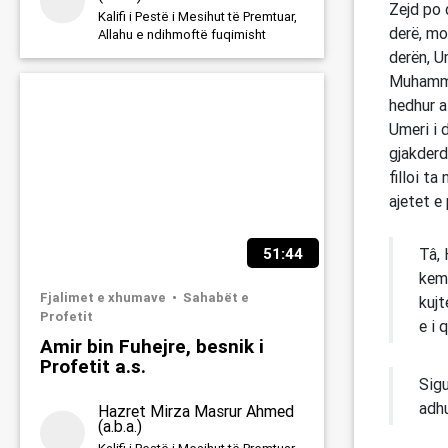
Zejd po 
Kalifi i Pestë i Mesihut të Premtuar,
derë, mot
Allahu e ndihmoftë fuqimisht
derën, U
Muhammed
hedhur at
Umeri i 
gjakderd
filloi ta
ajetet e 
Tâ, 
51:44
kemi
Fjalimet e xhumave
Sahabët e
kujt
Profetit
e i 
Amir bin Fuhejre, besnik i
Profetit a.s.
Sigu
adhu
Hazret Mirza Masrur Ahmed
(a.b.a.)