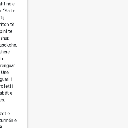
shtinë e
: “Sa të
tij
riton të
pini te
shur,
asokohe.
ëherë
 të
trënguar
! Unë
guari i
ofeti i
habët e
ës.
zet e
 turmën e
që