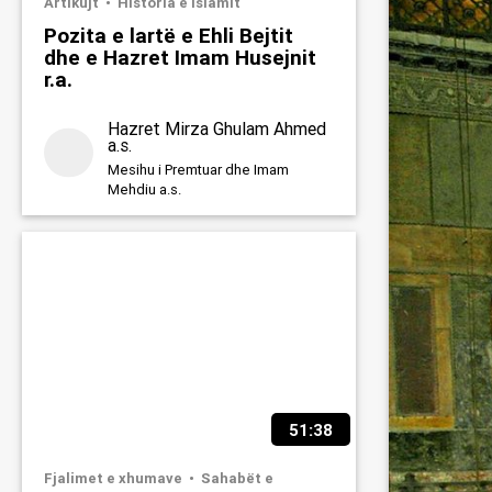
Artikujt
Historia e Islamit
Pozita e lartë e Ehli Bejtit
dhe e Hazret Imam Husejnit
r.a.
Hazret Mirza Ghulam Ahmed
a.s.
Mesihu i Premtuar dhe Imam
Mehdiu a.s.
51:38
Fjalimet e xhumave
Sahabët e