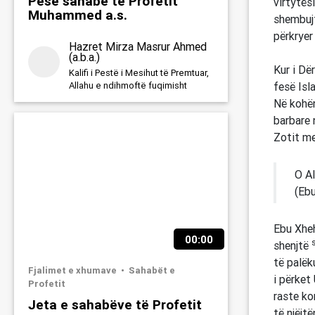
Pesë sahabë të Profetit
virtytës
Muhammed a.s.
shembujt
përkryer
Hazret Mirza Masrur Ahmed
(a.b.a.)
Kur i Dër
Kalifi i Pestë i Mesihut të Premtuar,
fesë Isl
Allahu e ndihmoftë fuqimisht
Në kohën
barbare 
Zotit me
O Al
(Ebu
Ebu Xheh
00:00
shenjtë
të palëk
Fjalimet e xhumave
Sahabët e
i përket 
Profetit
raste kon
Jeta e sahabëve të Profetit
të njëjtë