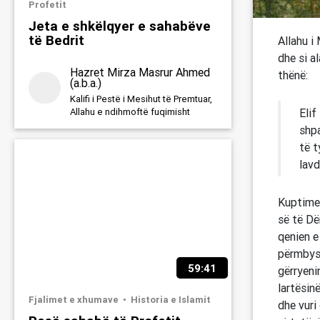
Profetit
Jeta e shkëlqyer e sahabëve
të Bedrit
Allahu i
dhe si al
Hazret Mirza Masrur Ahmed
thënë:
(a.b.a.)
Kalifi i Pestë i Mesihut të Premtuar,
Elif
Allahu e ndihmoftë fuqimisht
shpa
të t
lavd
Kuptimet
së të Dë
qenien e
përmbysi
59:41
gërryeni
lartësinë
Fjalimet e xhumave
Historia e Islamit
dhe vuri