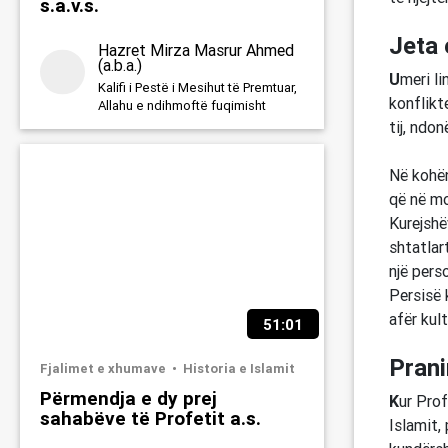
s.a.v.s.
Jeta
Hazret Mirza Masrur Ahmed
(a.b.a.)
U
meri li
Kalifi i Pestë i Mesihut të Premtuar,
konflikte
Allahu e ndihmoftë fuqimisht
tij, ndo
Në kohën
që në mo
Kurejshë
shtatlar
një pers
Persisë 
afër kul
51:01
Prani
Fjalimet e xhumave
Historia e Islamit
Përmendja e dy prej
K
ur Pr
sahabëve të Profetit a.s.
Islamit,