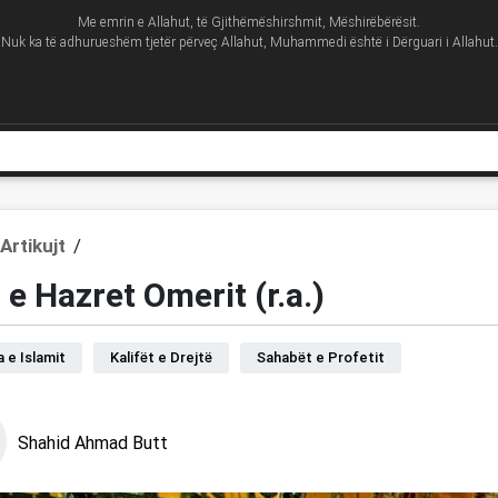
Me emrin e Allahut, të Gjithëmëshirshmit, Mëshirëbërësit.
Nuk ka të adhurueshëm tjetër përveç Allahut, Muhammedi është i Dërguari i Allahut.
Artikujt
/
 e Hazret Omerit (r.a.)
a e Islamit
Kalifët e Drejtë
Sahabët e Profetit
Shahid Ahmad Butt