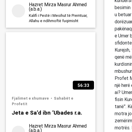
kundërsh
Hazret Mirza Masrur Ahmed
besimin 
(a.b.a.)
u betuar
Kalifi i Pestë i Mesihut të Premtuar,
Allahu e ndihmoftë fuqimisht
dorëzuan
pakënaqë
e Umer b
sfidonte 
Kurejsh,
qenë më 
kurdisnin
mbushur 
Profet
një herë 
56:33
ai? Umer
Fjalimet e xhumave
Sahabët e
fisin Ku
Profetit
tanë”. K
Jeta e Sa’d ibn ‘Ubades r.a.
motra jo
zemërimi
Hazret Mirza Masrur Ahmed
motrës. 
(a.b.a.)