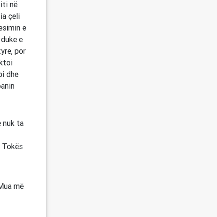
iti në
ia çeli
esimin e
 duke e
yre, por
aktoi
pi dhe
banin
e nuk ta
 i Tokës
m Mua më