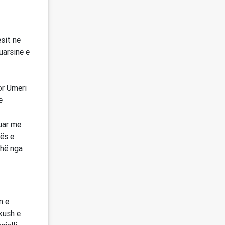
esit në
uarsinë e
or Umeri
ë
juar me
mës e
ohë nga
n e
ëkush e