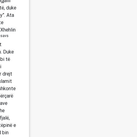
gjalli
të, duke
y”. Ata
te
 Xhehlin
savs
t
t
m. Duke
bi të
i
 drejt
slamit
 shkonte
përçarë
tave
dhe
jalë,
tëpinë e
d bin