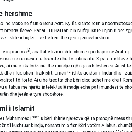
 e hershme
ndi në Mekë në fisin e Benu Adit. Ky fis kishte rolin e ndërmjetësu
t brenda fiseve. Babai i tij Hattab bin Nufejl ishte i njohur për zgj
nëse ishte idhujtar i përbetuar dhe njeri i pamëshirshëm.
[2]
 e injorancës
, analfabetizmi ishte shumë i përhapur në Arabi, p
shën rinore mësoi të lexonte dhe të shkruante. Sipas traditave t
ve, ai mësoi kalorësinë dhe mundjen që nga adoleshenca. Ai ishte
ra
të dhe i fuqishëm fizikisht. Umeri
ishte gojëtar i lindur dhe i zg
onalitet të fortë. Ai u bë tregtar dhe bëri disa udhëtime drejt Ro
ku u takua me njerëz intelektualë madje edhe pati mundësi të sh
turën dhe jetën e tyre shoqërore.
mi i Islamit
savs
ofet Muhammedi
u bëri thirrje njerëzve që ta pranojnë mesazhi
 për t’i kushtuar bindje, nënshtrim e fisnikëri vetëm Allahut, shum
savs