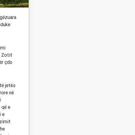
 gëzuara
h duke
emi
e Zotit
për çdo
të jetës
rore në
ë
 që e
ë e
ëzimit
dhe
s