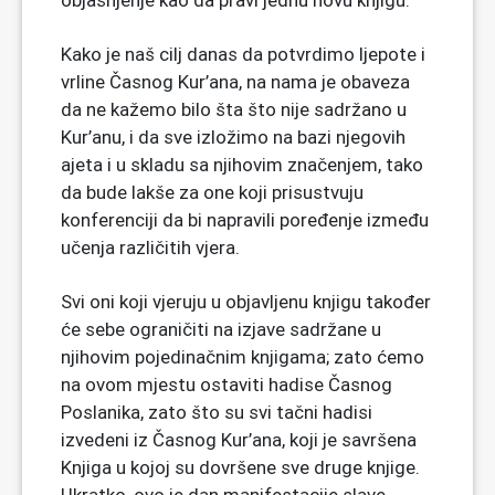
objašnjenje kao da pravi jednu novu knjigu.
Kako je naš cilj danas da potvrdimo ljepote i
vrline Časnog Kur’ana, na nama je obaveza
da ne kažemo bilo šta što nije sadržano u
Kur’anu, i da sve izložimo na bazi njegovih
ajeta i u skladu sa njihovim značenjem, tako
da bude lakše za one koji prisustvuju
konferenciji da bi napravili poređenje između
učenja različitih vjera.
Svi oni koji vjeruju u objavljenu knjigu također
će sebe ograničiti na izjave sadržane u
njihovim pojedinačnim knjigama; zato ćemo
na ovom mjestu ostaviti hadise Časnog
Poslanika, zato što su svi tačni hadisi
izvedeni iz Časnog Kur’ana, koji je savršena
Knjiga u kojoj su dovršene sve druge knjige.