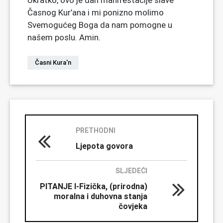
Ukratko, ovo je dan manifestacije slave
Časnog Kur’ana i mi ponizno molimo
Svemogućeg Boga da nam pomogne u
našem poslu. Amin.
Časni Kura'n
PRETHODNI
Ljepota govora
SLJEDEĆI
PITANJE I-Fizička, (prirodna)
moralna i duhovna stanja
čovjeka