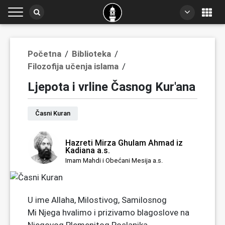
Početna
/
Biblioteka
/
Filozofija učenja islama
/
Ljepota i vrline Časnog Kur'ana
Časni Kuran
Hazreti Mirza Ghulam Ahmad iz
Kadiana a.s.
Imam Mahdi i Obećani Mesija a.s.
U ime Allaha, Milostivog, Samilosnog
Mi Njega hvalimo i prizivamo blagoslove na