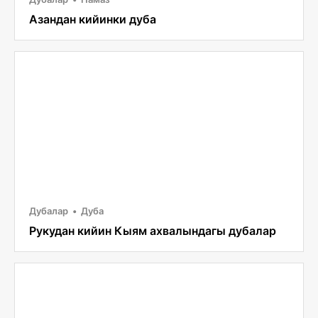
Азандан кийинки дуба
Дубалар
Дуба
Рукудан кийин Кыям ахвалындагы дубалар