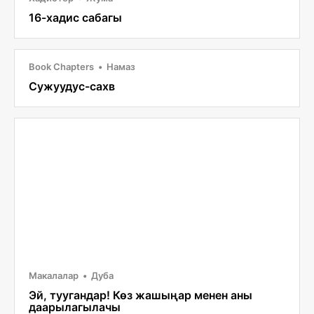
16-хадис сабагы
Book Chapters
Намаз
Сужуудус-сахв
Макалалар
Дуба
Эй, туугандар! Көз жашыңар менен аны
даарылагылачы