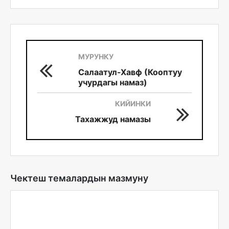
МУРУНКУ
Салаатул-Хавф (Кооптуу
учурдагы намаз)
КИЙИНКИ
Тахажжуд намазы
Чектеш темалардын мазмуну