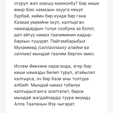
отуруп жеп коюшу мүмкүнбү? Бир киши
өмүр бою намазын окууга көңүл
бурбай, кийин бир күндө бир гана
Казааи умрий
ни окуп, калтырган
намаздардын толук сообуна ээ болот,
деп айтуу намаз таалиминин кадыр-
баркын түшүрөт. Пайгамбарыбыз
Мухаммад
(саллаллааху алайхи ва
саллам
)
мындай таалим берген эмес.
Ислам
Фикх
ине караганда, эгер бир
киши намазды билип туруп, атайылап
калтырса, эч бир
Каза
аны толтура
албайт. Мындай намаз түбөлүк
калтырылганга эсептелет, бирок
мындай жагдайларда туура өкүмдү
Алла Тааланын Өзү чыгарат.