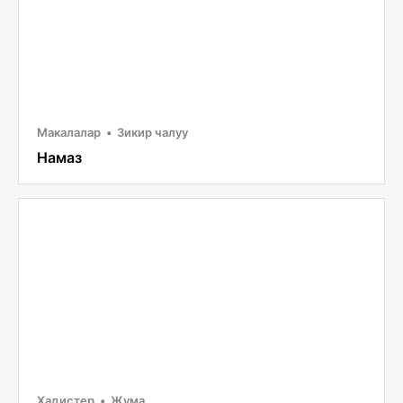
Макалалар
Зикир чалуу
Намаз
Хадистер
Жума