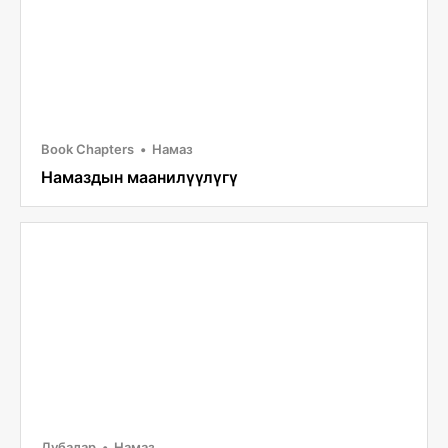
Book Chapters
Намаз
Намаздын маанилүүлүгү
Дубалар
Намаз