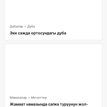
Дубалар
Дуба
Эки сажда ортосундагы дуба
Макалалар
Мечиттер
Жамаат намазында сапка туруунун жол-