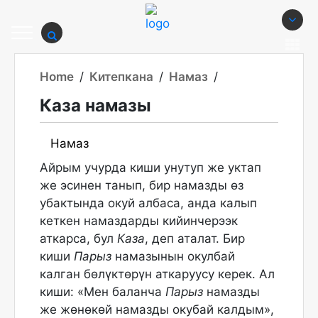
Home
/
Китепкана
/
Намаз
/
Каза намазы
Намаз
Айрым учурда киши унутуп же уктап
же эсинен танып, бир намазды өз
убактында окуй албаса, анда калып
кеткен намаздарды кийинчерээк
аткарса, бул
Каза
, деп аталат. Бир
киши
Парыз
намазынын окулбай
калган бөлүктөрүн аткаруусу керек. Ал
киши: «Мен баланча
Парыз
намазды
же жөнөкөй намазды окубай калдым»,