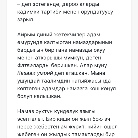
– деп эстегенде, дароо аларды
кадимки тартиби менен орундатуусу
зарыл.
Айрым диний жетекчилер адам
өмүрүндө калтырган намаздарынын
бардыгын бир гана намазды окуу
менен аткарышы мүмкүн, деген
Фатва
ларды беришкен. Алар муну
Казааи умрий
деп аташкан. Мына
ушундай таалимдин натыйжасында
көптөгөн адамдар намазга кош көңүл
болуп калышкан.
Намаз рухтун күндөлүк азыгы
эсептелет. Бир киши он жыл бою эч
нерсе жебестен ач жүрүп, кийин ошол
жебеген он жылдык тамактарды бир