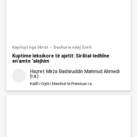
Kapitujt nga librat
Dashuria ndaj Zotit
Kuptime leksikore të ajetit: Sirātal-ledhīne
en‘amte ‘alejhim
Hazret Mirza Bashiruddin Mahmud Ahmedi
(r.a.)
Kalifi i Dytë i Mesihut të Premtuar r.a.