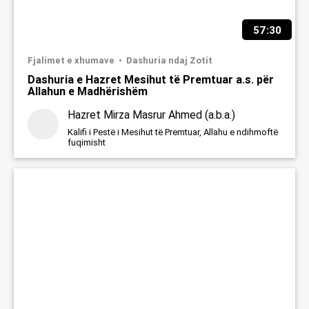
57:30
Fjalimet e xhumave
Dashuria ndaj Zotit
Dashuria e Hazret Mesihut të Premtuar a.s. për
Allahun e Madhërishëm
Hazret Mirza Masrur Ahmed (a.b.a.)
Kalifi i Pestë i Mesihut të Premtuar, Allahu e ndihmoftë
fuqimisht