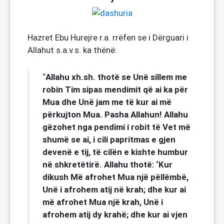
Hazret Ebu Hurejre r.a. rrëfen se i Dërguari i
Allahut s.a.v.s. ka thënë:
Allahu xh.sh. thotë se Unë sillem me
“
robin Tim sipas mendimit që ai ka për
Mua dhe Unë jam me të kur ai më
përkujton Mua. Pasha Allahun! Allahu
gëzohet nga pendimi i robit të Vet më
shumë se ai, i cili papritmas e gjen
devenë e tij, të cilën e kishte humbur
në shkretëtirë. Allahu thotë: ‘Kur
dikush Më afrohet Mua një pëllëmbë,
Unë i afrohem atij në krah; dhe kur ai
më afrohet Mua një krah, Unë i
afrohem atij dy krahë; dhe kur ai vjen