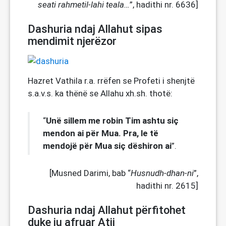
seati rahmetil-lahi teala…
”, hadithi nr. 6636]
Dashuria ndaj Allahut sipas
mendimit njerëzor
Hazret Vathila r.a. rrëfen se Profeti i shenjtë
s.a.v.s. ka thënë se Allahu xh.sh. thotë:
Unë sillem me robin Tim ashtu siç
“
mendon ai për Mua. Pra, le të
mendojë për Mua siç dëshiron ai
”.
[Musned Darimi, bab “
Husnudh-dhan-ni
”,
hadithi nr. 2615]
Dashuria ndaj Allahut përfitohet
duke iu afruar Atij