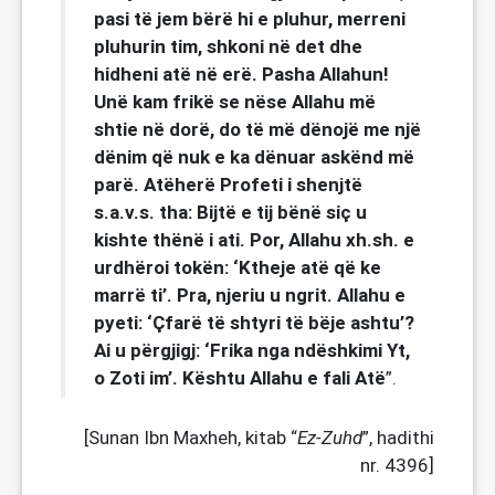
pasi të jem bërë hi e pluhur, merreni
pluhurin tim, shkoni në det dhe
hidheni atë në erë. Pasha Allahun!
Unë kam frikë se nëse Allahu më
shtie në dorë, do të më dënojë me një
dënim që nuk e ka dënuar askënd më
parë. Atëherë Profeti i shenjtë
s.a.v.s. tha: Bijtë e tij bënë siç u
kishte thënë i ati. Por, Allahu xh.sh. e
urdhëroi tokën: ‘Ktheje atë që ke
marrë ti’. Pra, njeriu u ngrit. Allahu e
pyeti: ‘Çfarë të shtyri të bëje ashtu’?
Ai u përgjigj: ‘Frika nga ndëshkimi Yt,
o Zoti im’. Kështu Allahu e fali Atë
”.
[Sunan Ibn Maxheh, kitab “
Ez-Zuhd
”, hadithi
nr. 4396]