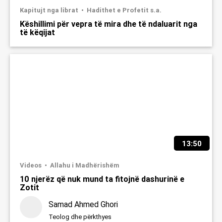
Kapitujt nga librat
Hadithet e Profetit s.a.
Këshillimi për vepra të mira dhe të ndaluarit nga
të këqijat
13:50
Videos
Allahu i Madhërishëm
10 njerëz që nuk mund ta fitojnë dashurinë e
Zotit
Samad Ahmed Ghori
Teolog dhe përkthyes