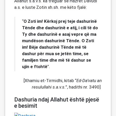
Allahut s.a.v.s. ka treguar se Hazret Davudi
a.s. e luste Zotin xh.sh. me këto fjalë:
O Zoti im! Kërkoj prej teje dashurinë
“
Tënde dhe dashurinë e atij, i cili të do
Ty dhe dashurinë e asaj vepre që ma
mundëson dashurinë Tënde. O Zoti
im! Bëje dashurinë Tënde më të
dashur për mua se jetën time, se
familjen time dhe më të dashur se
ujin e ftohtë
”.
[Xhamiu et-Tirmidhi, kitab “
Ed-Da’vatu an
resulullahi s.a.v.s.
”, hadithi nr. 3490]
Dashuria ndaj Allahut është pjesë
e besimit