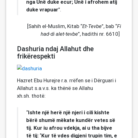
nga Unë duke ecur; Unë i afrohem atij
duke vrapuar
”.
[Sahih el-Muslim, Kitab “
Et-Tevbe
”, bab “
Fi
had-di alet-tevbe
”, hadithi nr. 6610]
Dashuria ndaj Allahut dhe
frikërespekti
Hazret Ebu Hurejre r.a. rrëfen se i Dërguari i
Allahut s.a.v.s. ka thënë se Allahu
xh.sh. thotë:
Ishte një herë një njeri i cili kishte
“
bërë shumë mëkate kundër vetes së
tij. Kur iu afrou vdekja, ai u tha bijve
të tij: ‘Kur të vdes digjeni trupin tim, e