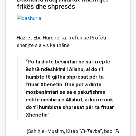
frikës dhe shpresës
Hazret Ebu Hurejre r.a. rrëfen se Profeti i
shenjtë s.a.v.s ka thënë:
Po ta dinte besimtari se sa i rreptë
“
është ndëshkimi i Allahu, ai do t’i
humbte të gjitha shpresat për ta
fituar Xhenetin. Dhe pot a dinte
mosbesimtari se sa e pakufishme
është mëshira e Allahut, ai kurrë nuk
do t’i humbiste shpresat për ta fituar
Xhenetin
”.
[Sahih el-Muslim, Kitab “
Et-Tevbe
”, bab “
Fi