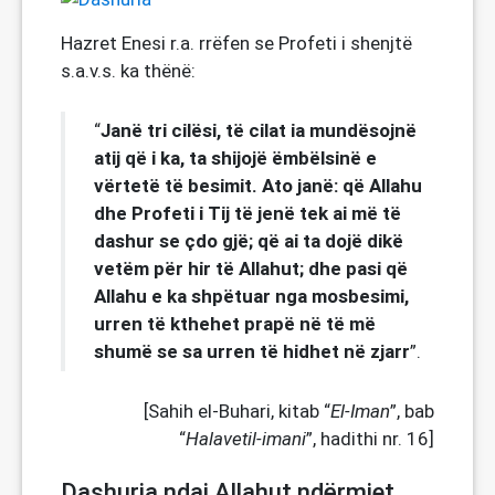
Hazret Enesi r.a. rrëfen se Profeti i shenjtë
s.a.v.s. ka thënë:
Janë tri cilësi, të cilat ia mundësojnë
“
atij që i ka, ta shijojë ëmbëlsinë e
vërtetë të besimit. Ato janë: që Allahu
dhe Profeti i Tij të jenë tek ai më të
dashur se çdo gjë; që ai ta dojë dikë
vetëm për hir të Allahut; dhe pasi që
Allahu e ka shpëtuar nga mosbesimi,
urren të kthehet prapë në të më
shumë se sa urren të hidhet në zjarr
”.
[Sahih el-Buhari, kitab “
El-Iman
”, bab
“
Halavetil-imani
”, hadithi nr. 16]
Dashuria ndaj Allahut ndërmjet