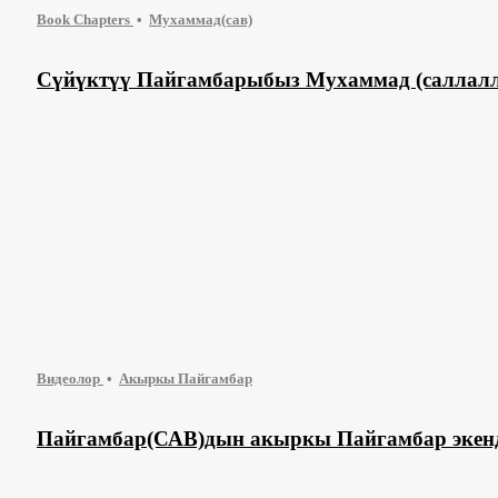
Book Chapters
Мухаммад(сав)
Сүйүктүү Пайгамбарыбыз Мухаммад (саллалл
Видеолор
Акыркы Пайгамбар
Пайгамбар(САВ)дын акыркы Пайгамбар экенд