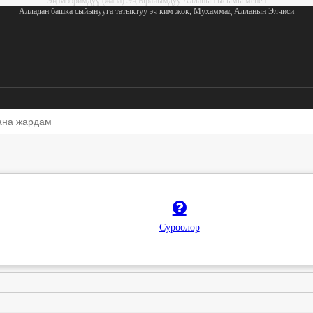
Эң Мээримдүү (жана) Эң Ырайымдуу Алланын ысымы менен
Алладан башка сыйынууга татыктуу эч ким жок, Мухаммад Алланын Элчиси
Суроолор