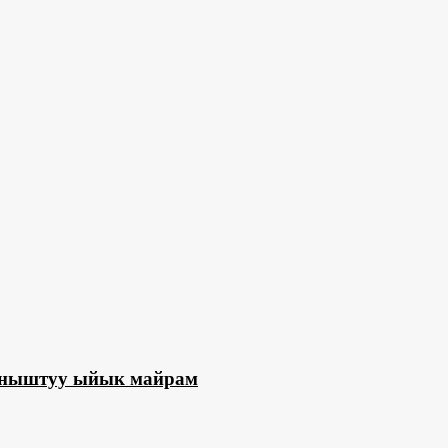
ланыштуу ыйык майрам