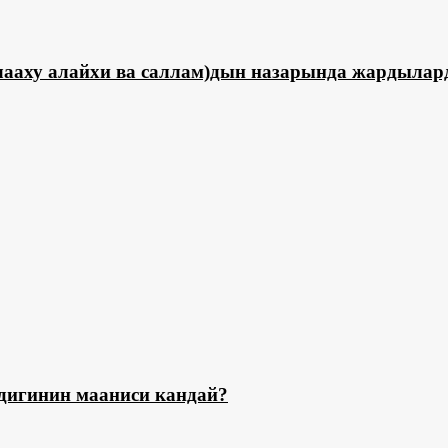
ааху алайхи ва саллам)дын назарында жардылар
игинин мааниси кандай?