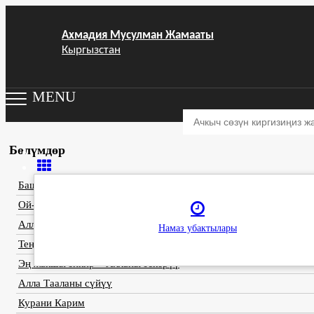
Ахмадия Мусулман Жамааты
Кыргызстан
MENU
Бөлүмдөр
Баш сөз
Ой-ниет жана амалдар жөнүндө
Алла Тааланын ысымынын бийиктигин
Намаз убактылары
Теңдеши жок Тавхийд
Эң жакшы зикир – Алланы эскерүү
Алла Тааланы сүйүү
Курани Карим