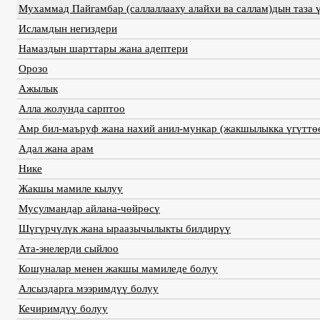
Мухаммад Пайгамбар (саллаллааху алайхи ва саллам)дын таза 
Исламдын негиздери
Намаздын шарттары жана адептери
Орозо
Ажылык
Алла жолунда сарптоо
Амр бил-маъруф жана нахий анил-мункар (жакшылыкка үгүттө
Адал жана арам
Нике
Жакшы мамиле кылуу
Мусулмандар айлана-чөйрөсү
Шүгүрчүлүк жана ыраазычылыкты билдирүү
Ата-энелерди сыйлоо
Кошуналар менен жакшы мамиледе болуу
Алсыздарга мээримдүү болуу
Кечиримдүү болуу