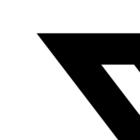
Дубалар
Мухаммад(сав)
Салаваат
Китепкана
Алла таала
Намаз
Home
/
Китепкана
/
Тандалма хадистер
/