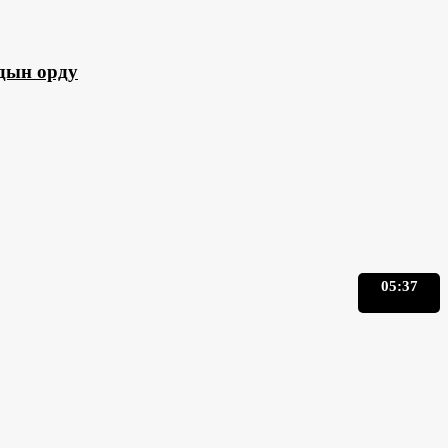
дын орду
05:37