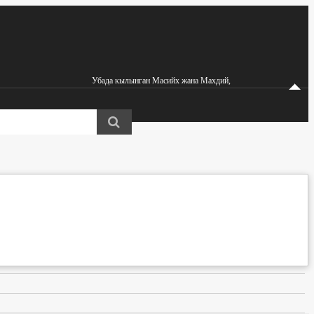
Убада кылынган Масийх жана Махдий,
Азирети Мырза Гулам Ахмад (ас)га ишенүүчү мусулмандар