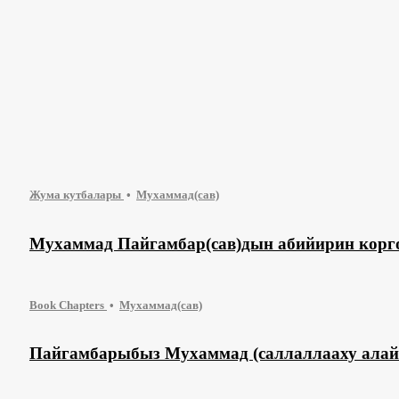
Жума кутбалары
Мухаммад(сав)
Мухаммад Пайгамбар(сав)дын абийирин корг
Book Chapters
Мухаммад(сав)
Пайгамбарыбыз Мухаммад (саллаллааху алайх