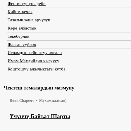
Жеп-ичүүнүн адеби
Кийим-кечек
Тазалык жана аруулук
Көрө албастык
Текеберлик
Жалган сүйлөө
Исламдын кейиштүү ахвалы
Имам Махдийдин чыгуусу
Коштошуу ажылыктагы кутба
Чектеш темалардын мазмуну
Book Chapters
Мухаммад(сав)
Үчүнчү Байъат Шарты