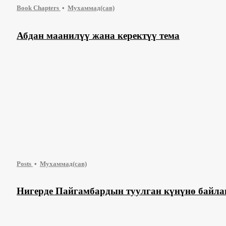
Book Chapters
Мухаммад(сав)
Абдан маанилүү жана керектүү тема
Posts
Мухаммад(сав)
Нигерде Пайгамбардын туулган күнүнө бай