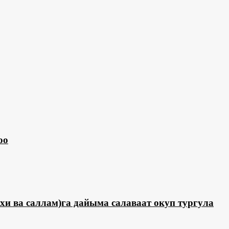
оо
и ва саллам)га дайыма салаваат окуп тургула