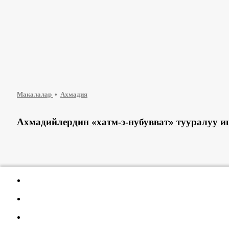
Макалалар
Ахмадия
Ахмадийлердин «хатм-э-нубувват» тууралуу и