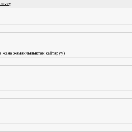
үлгүсү
ө жана жаманчылыктан кайтаруу)