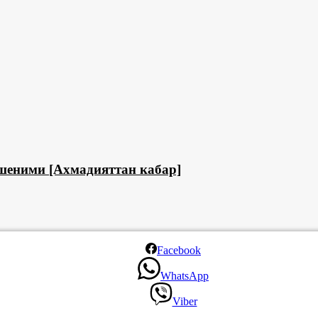
шеними [Ахмадияттан кабар]
Facebook
WhatsApp
Viber