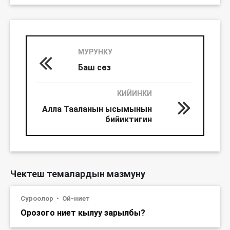
МУРУНКУ
Баш сөз
КИЙИНКИ
Алла Тааланын ысымынын
бийиктигин
Чектеш темалардын мазмуну
Суроолор
Ой-ниет
Орозого ниет кылуу зарылбы?