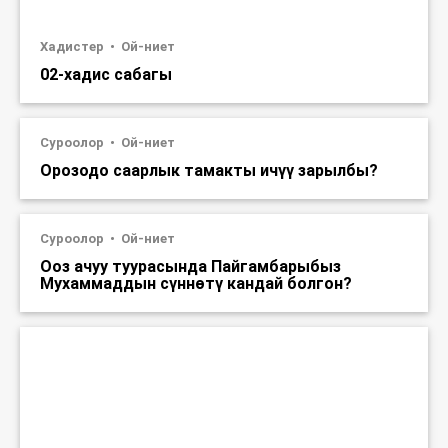
Хадистер
Ой-ниет
02-хадис сабагы
Суроолор
Ой-ниет
Орозодо саарлык тамакты ичүү зарылбы?
Суроолор
Ой-ниет
Ооз ачуу туурасында Пайгамбарыбыз
Мухаммаддын сүннөтү кандай болгон?