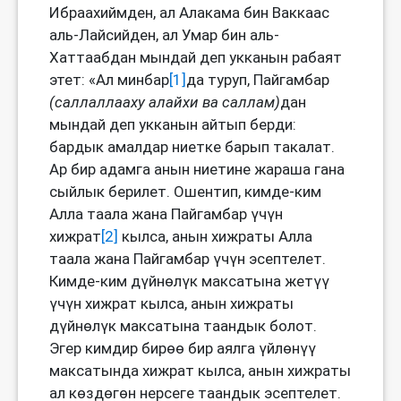
Ибраахиймден, ал Алакама бин Ваккаас
аль-Лайсийден, ал Умар бин аль-
Хаттаабдан мындай деп укканын рабаят
этет: «Ал минбар
[1]
да туруп, Пайгамбар
(
саллаллааху алайхи ва саллам
)
дан
мындай деп укканын айтып берди:
бардык амалдар ниетке барып такалат.
Ар бир адамга анын ниетине жараша гана
сыйлык берилет. Ошентип, кимде-ким
Алла таала жана Пайгамбар үчүн
хижрат
[2]
кылса, анын хижраты Алла
таала жана Пайгамбар үчүн эсептелет.
Кимде-ким дүйнөлүк максатына жетүү
үчүн хижрат кылса, анын хижраты
дүйнөлүк максатына таандык болот.
Эгер кимдир бирөө бир аялга үйлөнүү
максатында хижрат кылса, анын хижраты
ал көздөгөн нерсеге таандык эсептелет.