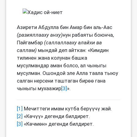
Азирети Абдулла бин Амар бин аль-Аас
(разияллааху анху)
нун рабаяты боюнча,
Пайгамбар
(саллаллааху алайхи ва
саллам)
мындай деп айткан: «Кимдин
тилинен жана колунан башка
мусулмандар аман болсо, ал чыныгы
мусулман. Ошондой эле Алла таала тыюу
салган нерсени таштаган бирөө гана
чыныгы мухаажир
[3]
».
[1]
Мечиттеги имам кутба берүүчү жай.
[2]
«Көчүү» дегенди билдирет.
[3]
«Көчмөн» дегенди билдирет.