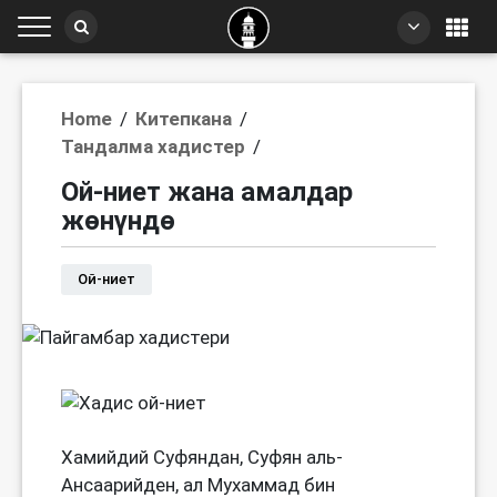
Home
/
Китепкана
/
Тандалма хадистер
/
Ой-ниет жана амалдар
жөнүндө
Ой-ниет
Хамийдий Суфяндан, Суфян аль-
Ансаарийден, ал Мухаммад бин