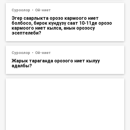
Суроолор
Ой-ниет
Эгер саарлыкта орозо кармоого ниет
болбосо, бирок күндүзү саат 10-11де орозо
кармоого ниет кылса, анын орозосу
эсептелеби?
Суроолор
Ой-ниет
Жарык тараганда орозого ниет кылуу
адалбы?