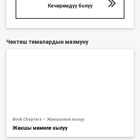
Кечиримдүү болуу
Чектеш темалардын мазмуну
Book Chapters
Жакшылык кылуу
Жакшы мамиле кылуу