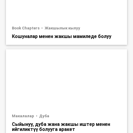
Book Chapters
Жакшылык кылуу
Кошуналар менен жакшы мамиледе болуу
Макалалар
Дуба
Сыйынуу, дуба жана жакшы иштер менен
ийгиликтүү болууга аракет