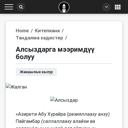
Home
/
Китепкана
/
Тандалма хадистер
/
Алсыздарга мээримдүү
болуу
Жакшылык кылуу
«Азирети Абу Хурайра
(разияллааху анху)
Пайгамбар
(саллаллааху алайхи ва