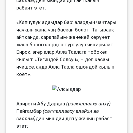
саллам)
дын мындай деп айтканын
рабаят этет:
«Көпчүлүк адамдар бар: алардын чачтары
чачкын жана чаң баскан болот. Тагыраак
айтканда, карапайым-жөнөкөй көрүнөт
жана босоголордон түртүлүп чыгарылат.
Бирок, эгер алар Алла Таалага тобокел
кылып: «Тигиндей болсун», – деп касам
ичишсе, анда Алла Таала ошондой кылып
коёт».
Азирети Абу Дардаа
(разияллааху анху)
Пайгамбар
(саллаллааху алайхи ва
саллам)
дан мындай деп укканын рабаят
этет: