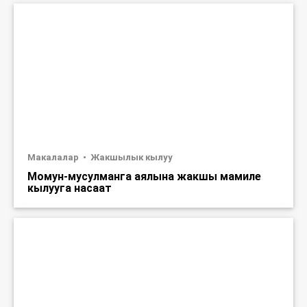
Макалалар
Жакшылык кылуу
Момун-мусулманга аялына жакшы мамиле
кылууга насаат