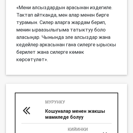
«Мени алсыздардын арасынан издегиле.
Тактап айтканда, мен алар менен бирге
турамын. Силер аларга жардам берип,
менин ыраазылыгыма татыктуу боло
аласыңар. Чынында эле алсыздар жана
кедейлер аркасынан гана силерге ырыскы
берилет жана силерге көмөк
көрсөтүлөт».
МУРУНКУ
Кошуналар менен жакшы
мамиледе болуу
КИЙИНКИ