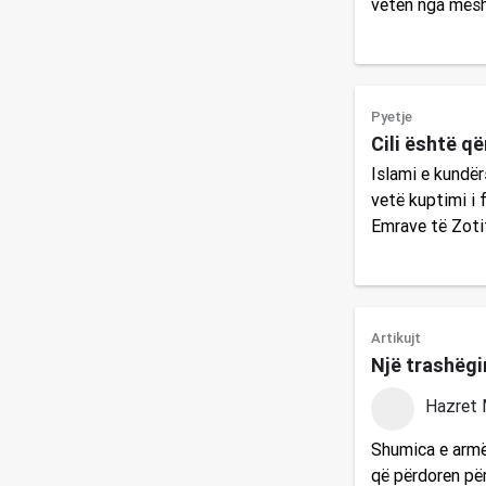
veten nga mësh
Pyetje
Cili është që
Islami e kundër
vetë kuptimi i 
Emrave të Zoti
Artikujt
Një trashëgi
Hazret 
Shumica e armëv
që përdoren për