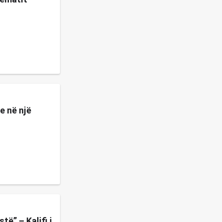
e në një
ë” – Kalifi i