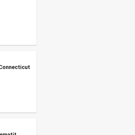
ë Connecticut
hematit