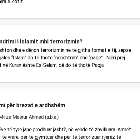
ira e Zotit
ndrimi i Islamit mbi terrorizmin?
shton dhe e dënon terrorizmin në të gjitha format e tij, sepse
fjalës “Islam” do të thotë “nënshtrim” dhe “paqe”. Njëri prej
t në Kuran është Es-Selam, që do të thotë Paqja.
mi për brezat e ardhshëm
Mirza Masrur Ahmed (a.b.a.)
e të tyre janë prodhuar jashtë, në vende të zhvilluara. Armët
 të vrarë, për të gjymtuar dhe për të terrorizuar njerëz të