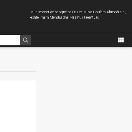
Muslimanët që besojnë se Hazret Mirza Ghulam Ahmedi a.s.,
është Imam Mehdiu dhe Mesihu i Premtuar.