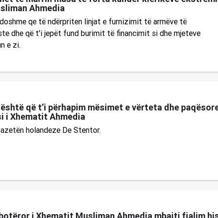
sliman Ahmedia
oshme qe të ndërpriten linjat e furnizimit të armëve të
ste dhe që t’i jepët fund burimit të financimit si dhe mjeteve
n e zi.
 është që t’i përhapim mësimet e vërteta dhe paqësore
i i Xhematit Ahmedia
 gazetën holandeze De Stentor.
otëror i Xhematit Musliman Ahmedia mbajti fjalim his