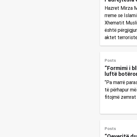
Hazret Mirza M
rreme se Islami
Xhematit Musli
është përgjigjur
aktet terrorist
Posts
“Formimi i b
luftë botëro
“Pa marrë para
të përhapur mës
fitojmë zemrat 
Posts
“Qeveritë du