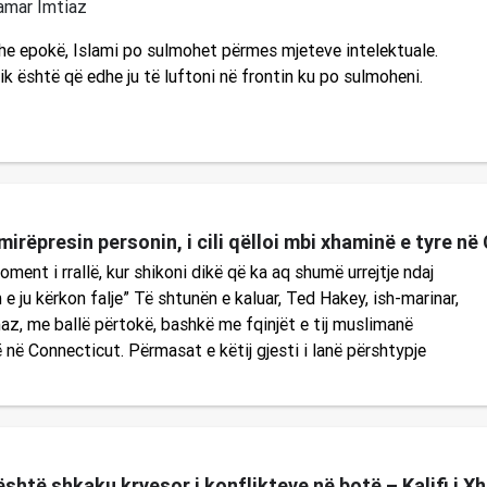
amar Imtiaz
he epokë, Islami po sulmohet përmes mjeteve intelektuale.
ik është që edhe ju të luftoni në frontin ku po sulmoheni.
irëpresin personin, i cili qëlloi mbi xhaminë e tyre n
ment i rrallë, kur shikoni dikë që ka aq shumë urrejtje ndaj
 e ju kërkon falje” Të shtunën e kaluar, Ted Hakey, ish-marinar,
az, me ballë përtokë, bashkë me fqinjët e tij muslimanë
në Connecticut. Përmasat e këtij gjesti i lanë përshtypje
është shkaku kryesor i konflikteve në botë – Kalifi i X