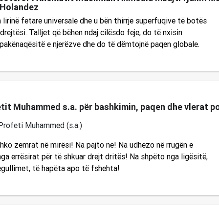
 Holandez
 lirinë fetare universale dhe u bën thirrje superfuqive të botës
rejtësi. Talljet që bëhen ndaj cilësdo feje, do të nxisin
 pakënaqësitë e njerëzve dhe do të dëmtojnë paqen globale.
etit Muhammed s.a. për bashkimin, paqen dhe vlerat po
Profeti Muhammed (s.a.)
hko zemrat në mirësi! Na pajto ne! Na udhëzo në rrugën e
ga errësirat për të shkuar drejt dritës! Na shpëto nga ligësitë,
egullimet, të hapëta apo të fshehta!