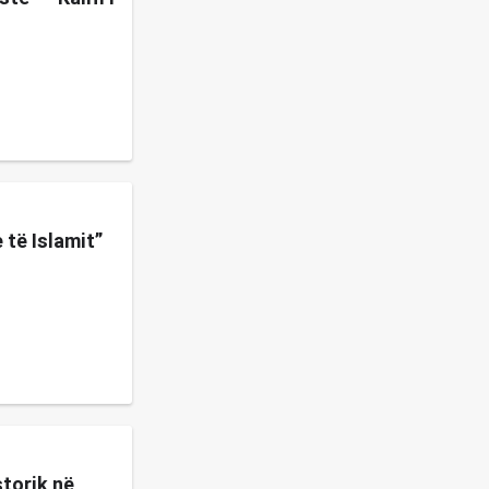
 të Islamit”
torik në