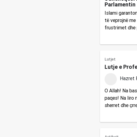
Parlamentin
Islami garanton
të veprojnë me d
frustrimet dhe
Lutjet
Lutje e Prof
Hazret 
O Allah! Na bas
paqes! Na liro n
sherret dhe çrr
Artikujt