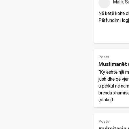
Malik S
Në këtë kohë d
Përfundimi logj
Posts
Muslimanët m
“Ky është një mo
jush dhe që vjen
u përkul në nam
brenda xhamisë 
çdokujt.
Posts
Padrejtësia 