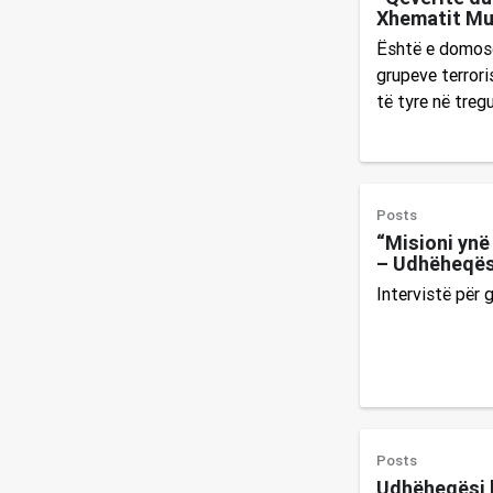
Xhematit Mu
Është e domosd
grupeve terrori
të tyre në tregu
Posts
“Misioni ynë
– Udhëheqës
Intervistë për
Posts
Udhëheqësi b