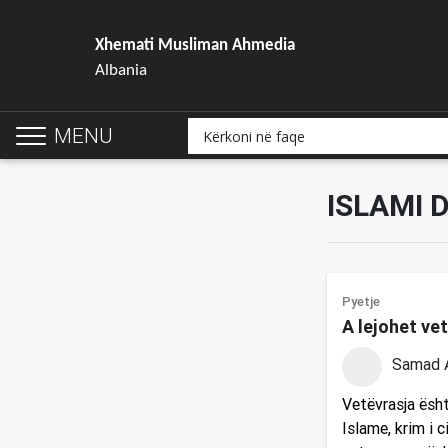
Xhemati Musliman Ahmedia
Albania
MENU
ISLAMI 
Pyetje
A lejohet ve
Samad 
Vetëvrasja ësht
Islame, krim i 