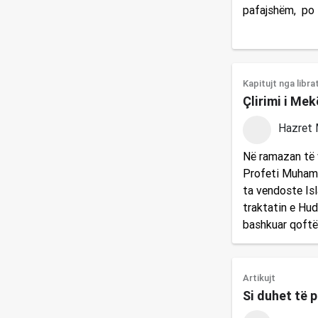
pafajshëm, po 
Kapitujt nga libra
Çlirimi i Me
Hazret 
Në ramazan të vi
Profeti Muhamme
ta vendoste Isla
traktatin e Hude
bashkuar qoft
Artikujt
Si duhet të 