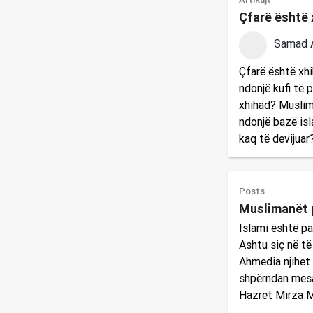
Çfarë është 
Samad 
Çfarë është xhi
ndonjë kufi të 
xhihad? Muslim
ndonjë bazë isl
kaq të devijuar
Posts
Muslimanët p
Islami është pa
Ashtu siç në të
Ahmedia njihet 
shpërndan mesaz
Hazret Mirza M