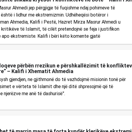
asrur Ahmedi jep përgjigje të fuqishme ndaj pohimeve të
 është i lidhur me ekstremizmin. Udhëheqësi botëror i
man Ahmedia, Kalifi i Pestë, Hazret Mirza Masrur Ahmedi u
 kritikëve të Islamit, të cilët pretendojnë se feja i justifikon
e apo ekstremiste. Kalifi i bëri këto komente gjatë
lloqeve përbën rrezikun e përshkallëzimit të konfliktev
re” – Kalifi i Xhematit Ahmedia
sysh gjendjen, ne gjithmonë do të vazhdojmë misionin tonë për
imet e vërteta të Islamit dhe një ditë shpresojmë që të
e njerëzve me anë të dashurisë”.
het të marrin masa të forta kundër klerikëve ekstremist