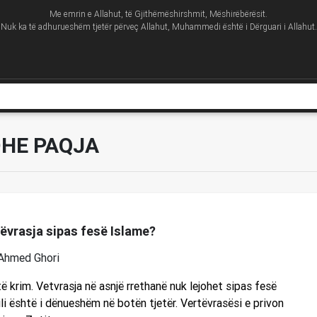
Me emrin e Allahut, të Gjithëmëshirshmit, Mëshirëbërësit.
Nuk ka të adhurueshëm tjetër përveç Allahut, Muhammedi është i Dërguari i Allahut.
DHE PAQJA
tëvrasja sipas fesë Islame?
Ahmed Ghori
ë krim. Vetvrasja në asnjë rrethanë nuk lejohet sipas fesë
cili është i dënueshëm në botën tjetër. Vertëvrasësi e privon