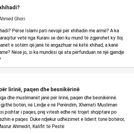
xhihadi?
Ahmed Ghori
hadi? Përse Islami pati nevojë për xhihadin me armë? A ka
paraqitur vetë nga Kurani se deri ku mund të zgjerohet ky lloj
anët e sotëm që janë të angazhuar në këtë xhihad, a kanë
ame? Nëse jo, si ka mundësi që ata përfunduan në një gjendje
?
ër lirinë, paqen dhe besnikërinë
qja dhe muslimanët janë për lirinë, paqen dhe besnikërinë.
 gjithë botën, në Lindje e në Perëndim, Xhemati Musliman
si pishtar i paqes, prej vitesh edhe në trojet shqiptare po
hin e paqes. Duke ndjekur udhëzimet e liderit tonë botëror,
asrur Ahmedit, Kalifit të Pestë