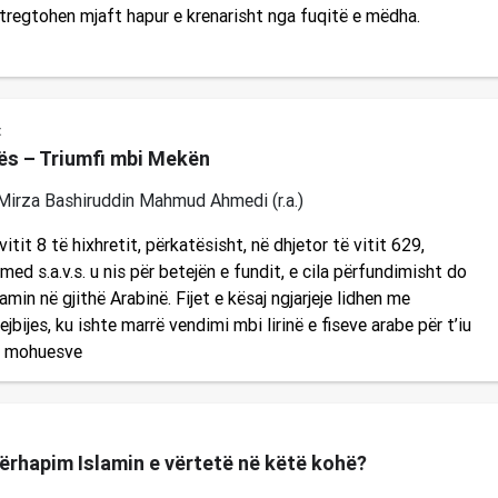
tregtohen mjaft hapur e krenarisht nga fuqitë e mëdha.
t
kës – Triumfi mbi Mekën
Mirza Bashiruddin Mahmud Ahmedi (r.a.)
tit 8 të hixhretit, përkatësisht, në dhjetor të vitit 629,
d s.a.v.s. u nis për betejën e fundit, e cila përfundimisht do
min në gjithë Arabinë. Fijet e kësaj ngjarjeje lidhen me
jbijes, ku ishte marrë vendimi mbi lirinë e fiseve arabe për t’iu
ë mohuesve
përhapim Islamin e vërtetë në këtë kohë?