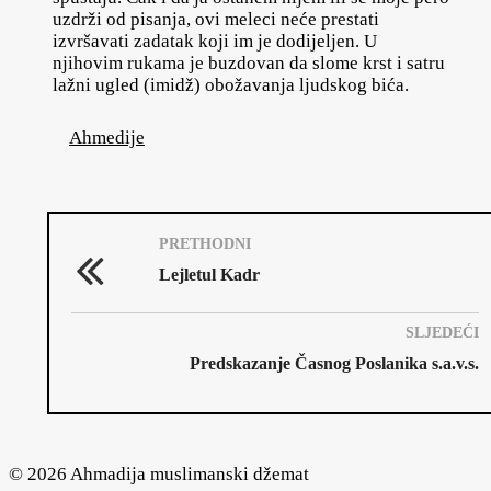
uzdrži od pisanja, ovi meleci neće prestati
izvršavati zadatak koji im je dodijeljen. U
njihovim rukama je buzdovan da slome krst i satru
lažni ugled (imidž) obožavanja ljudskog bića.
Ahmedije
PRETHODNI
Lejletul Kadr
SLJEDEĆI
Predskazanje Časnog Poslanika s.a.v.s.
© 2026 Ahmadija muslimanski džemat