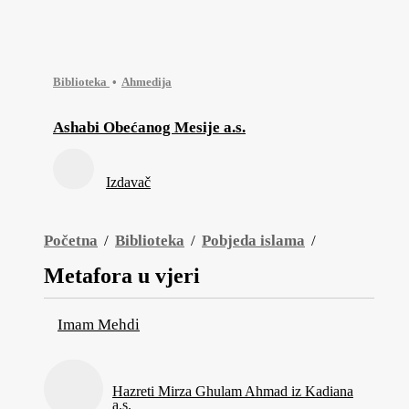
Biblioteka
Ahmedija
Ashabi Obećanog Mesije a.s.
Izdavač
Početna
/
Biblioteka
/
Pobjeda islama
/
Metafora u vjeri
Imam Mehdi
Hazreti Mirza Ghulam Ahmad iz Kadiana
a.s.