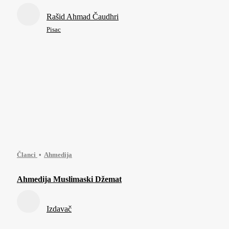
Rašid Ahmad Čaudhri
Pisac
Članci
Ahmedija
Ahmedija Muslimaski Džemat
Izdavač