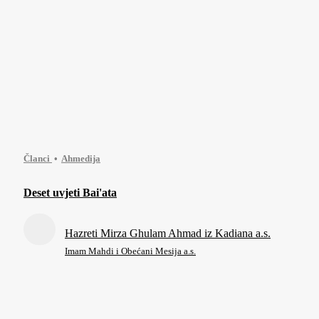
Članci
Ahmedija
Deset uvjeti Bai'ata
Hazreti Mirza Ghulam Ahmad iz Kadiana a.s.
Imam Mahdi i Obećani Mesija a.s.