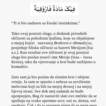
“Ti si bio nadaren sa Faruki instinktima.”
Tako ovaj ponizni sluga, u dodatak prirodnih
sličnosti sa pobožnim ljudima, koje su objašnjene
u mojoj knjizi nazvanoj
Braheen-e-Ahmadiyya,
posjeduje blisku sličnost sa hazreti Mesijom (Isa
a.s.). Kao rezultat ove sličnosti je ovaj ponizni
sluga bio poslan noseći ime Mesije (Isaa – Isusa
Krista), tako da vjerovanje u krst bude razbijeno u
komadiće.
Zato sam ja bio poslan da slomim krst i ubijem
svinju. Ja sam se spustio s nebesa sa uzvišenim
melecima koji su bili na mojoj desnoj i na mojoj
lijevoj strani. Sve dok moj zadatak ne bude
upotpunjen, Bog će nastaviti slati ove meleke da se
spuštaju na svako spremno srce; oni se, doista, već
spuštaju. Čak i da ja ostanem nijem ili se moje pero