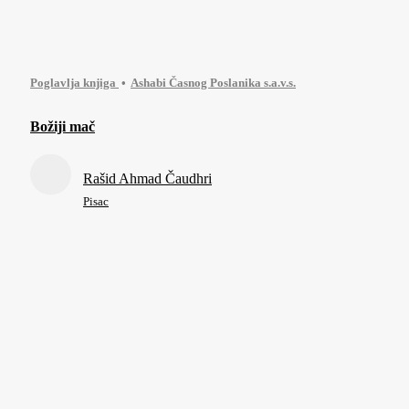
Poglavlja knjiga
Ashabi Časnog Poslanika s.a.v.s.
Božiji mač
Rašid Ahmad Čaudhri
Pisac