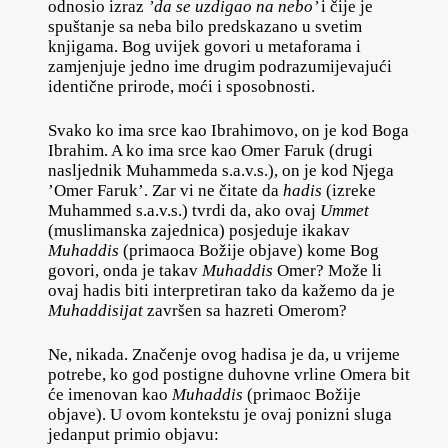
odnosio izraz
’da
se uzdigao na nebo’
i čije je
spuštanje sa neba bilo predskazano u svetim
knjigama. Bog uvijek govori u metaforama i
zamjenjuje jedno ime drugim podrazumijevajući
identične prirode, moći i sposobnosti.
Svako ko ima srce kao Ibrahimovo, on je kod Boga
Ibrahim. A ko ima srce kao Omer Faruk (drugi
nasljednik Muhammeda s.a.v.s.), on je kod Njega
’Omer Faruk’. Zar vi ne čitate da
hadis
(izreke
Muhammed s.a.v.s.) tvrdi da, ako ovaj
Ummet
(muslimanska zajednica) posjeduje ikakav
Muhaddis
(primaoca Božije objave) kome Bog
govori, onda je takav
Muhaddis
Omer? Može li
ovaj hadis biti interpretiran tako da kažemo da je
Muhaddisijat
završen sa hazreti Omerom?
Ne, nikada. Značenje ovog hadisa je da, u vrijeme
potrebe, ko god postigne duhovne vrline Omera bit
će imenovan kao
Muhaddis
(primaoc Božije
objave). U ovom kontekstu je ovaj ponizni sluga
jedanput primio objavu: