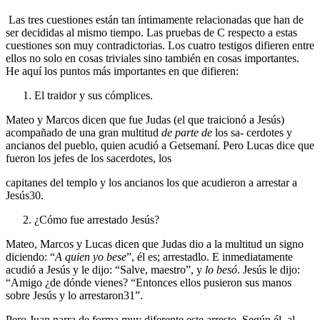
Las tres cuestiones están tan íntimamente relacionadas que han de
ser decididas al mismo tiempo. Las pruebas de C respecto a estas
cuestiones son muy contradictorias. Los cuatro testigos difieren entre
ellos no solo en cosas triviales sino también en cosas importantes.
He aquí los puntos más importantes en que difieren:
El traidor y sus cómplices.
Mateo y Marcos dicen que fue Judas (el que traicionó a Jesús)
acompañado de una gran multitud
de parte de
los sa- cerdotes y
ancianos del pueblo, quien acudió a Getsemaní. Pero Lucas dice que
fueron los jefes de los sacerdotes, los
capitanes del templo y los ancianos los que acudieron a arrestar a
Jesús30.
¿Cómo fue arrestado Jesús?
Mateo, Marcos y Lucas dicen que Judas dio a la multitud un signo
diciendo: “
A quien yo bese
”, él es; arrestadlo. E inmediatamente
acudió a Jesús y le dijo: “Salve, maestro”, y
lo besó
. Jesús le dijo:
“Amigo ¿de dónde vienes? “Entonces ellos pusieron sus manos
sobre Jesús y lo arrestaron31”.
Pero Juan narra de forma muy diferente este arresto. Según él, al