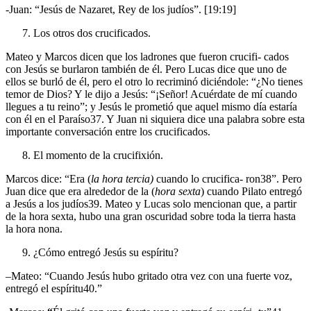
-Juan: “Jesús de Nazaret, Rey de los judíos”. [19:19]
Los otros dos crucificados.
Mateo y Marcos dicen que los ladrones que fueron crucifi- cados
con Jesús se burlaron también de él. Pero Lucas dice que uno de
ellos se burló de él, pero el otro lo recriminó diciéndole: “¿No tienes
temor de Dios? Y le dijo a Jesús: “¡Señor! Acuérdate de mí cuando
llegues a tu reino”; y Jesús le prometió que aquel mismo día estaría
con él en el Paraíso37. Y Juan ni siquiera dice una palabra sobre esta
importante conversación entre los crucificados.
El momento de la crucifixión.
Marcos dice: “Era (
la hora tercia)
cuando lo crucifica- ron38”. Pero
Juan dice que era alrededor de la (
hora
sexta
) cuando Pilato entregó
a Jesús a los judíos39. Mateo y Lucas solo mencionan que, a partir
de la hora sexta, hubo una gran oscuridad sobre toda la tierra hasta
la hora nona.
¿Cómo entregó Jesús su espíritu?
–
Mateo: “Cuando Jesús hubo gritado otra vez con una fuerte voz,
entregó el espíritu40.”