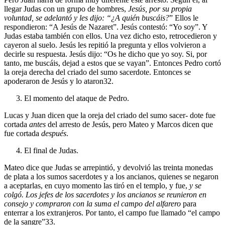
llegar Judas con un grupo de hombres,
Jesús, por su propia
voluntad, se adelantó y les dijo: “¿A quién buscáis?
” Ellos le
respondieron: “A Jesús de Nazaret”. Jesús contestó: “Yo soy”. Y
Judas estaba también con ellos. Una vez dicho esto, retrocedieron y
cayeron al suelo. Jesús les repitió la pregunta y ellos volvieron a
decirle su respuesta. Jesús dijo: “Os he dicho que yo soy. Si, por
tanto, me buscáis, dejad a estos que se vayan”. Entonces Pedro cortó
la oreja derecha del criado del sumo sacerdote. Entonces se
apoderaron de Jesús y lo ataron32.
El momento del ataque de Pedro.
Lucas y Juan dicen que la oreja del criado del sumo sacer- dote fue
cortada
antes
del arresto de Jesús, pero Mateo y Marcos dicen que
fue cortada
después
.
El final de Judas.
Mateo dice que Judas se arrepintió, y devolvió las treinta monedas
de plata a los sumos sacerdotes y a los ancianos, quienes se negaron
a aceptarlas, en cuyo momento las tiró en el templo, y fue,
y se
colgó. Los jefes de los sacerdotes y los
ancianos se reunieron en
consejo y compraron con la suma
el campo del alfarero
para
enterrar a los extranjeros. Por tanto, el campo fue llamado “el campo
de la sangre”33.