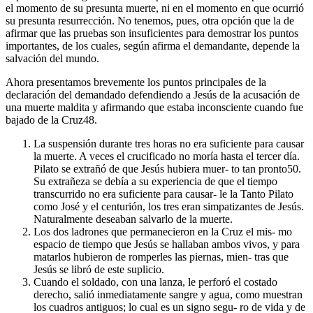
el momento de su presunta muerte, ni en el momento en que ocurrió
su presunta resurrección. No tenemos, pues, otra opción que la de
afirmar que las pruebas son insuficientes para demostrar los puntos
importantes, de los cuales, según afirma el demandante, depende la
salvación del mundo.
Ahora presentamos brevemente los puntos principales de la
declaración del demandado defendiendo a Jesús de la acusación de
una muerte maldita y afirmando que estaba inconsciente cuando fue
bajado de la Cruz48.
La suspensión durante tres horas no era suficiente para causar
la muerte. A veces el crucificado no moría hasta el tercer día.
Pilato se extrañó de que Jesús hubiera muer- to tan pronto50.
Su extrañeza se debía a su experiencia de que el tiempo
transcurrido no era suficiente para causar- le la Tanto Pilato
como José y el centurión, los tres eran simpatizantes de Jesús.
Naturalmente deseaban salvarlo de la muerte.
Los dos ladrones que permanecieron en la Cruz el mis- mo
espacio de tiempo que Jesús se hallaban ambos vivos, y para
matarlos hubieron de romperles las piernas, mien- tras que
Jesús se libró de este suplicio.
Cuando el soldado, con una lanza, le perforó el costado
derecho, salió inmediatamente sangre y agua, como muestran
los cuadros antiguos; lo cual es un signo segu- ro de vida y de