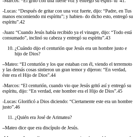
-Marcos:
“
Él gritó con una fuerte voz y entregó su espíri- tu”41.
-Lucas: “Después de gritar con una voz fuerte, dijo: “Padre, en Tus
manos encomiendo mi espíritu”; y habien- do dicho esto, entregó su
espíritu”.42
-Juan
:
“Cuando Jesús había recibido ya el vinagre, dijo: “Todo está
consumado”, inclinó su cabeza y entregó su espíritu”.43
¿Cuándo dijo el centurión que Jesús era un hombre justo e
hijo de Dios?
–
Mateo: “El centurión y los que estaban con él, viendo el terremoto
y las demás cosas sintieron un gran temor y dijeron: “En verdad,
éste era el Hijo de Dios”.44
-Marcos: “El centurión, cuando vio que Jesús gritó así y entregó su
espíritu, dijo: “En verdad, este hombre era el Hijo de Dios”.45
-Lucas: Glorificó a Dios diciendo: “Ciertamente este era un hombre
justo”.46
¿Quién era José de Arimatea?
–
Mateo dice que era discípulo de Jesús.