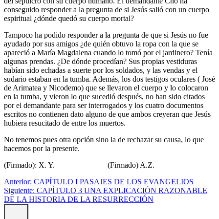
del sepulcro con su cuerpo humano. El demandante Cno ha
conseguido responder a la pregunta de si Jesús salió con un cuerpo
espiritual ¿dónde quedó su cuerpo mortal?
Tampoco ha podido responder a la pregunta de que si Jesús no fue
ayudado por sus amigos ¿de quién obtuvo la ropa con la que se
apareció a María Magdalena cuando lo tomó por el jardinero? Tenía
algunas prendas. ¿De dónde procedían? Sus propias vestiduras
habían sido echadas a suerte por los soldados, y las vendas y el
sudario estaban en la tumba. Además, los dos testigos oculares ( José
de Arimatea y Nicodemo) que se llevaron el cuerpo y lo colocaron
en la tumba, y vieron lo que sucedió después, no han sido citados
por el demandante para ser interrogados y los cuatro documentos
escritos no contienen dato alguno de que ambos creyeran que Jesús
hubiera resucitado de entre los muertos.
No tenemos pues otra opción sino la de rechazar su causa, lo que
hacemos por la presente.
(Firmado): X. Y. (Firmado) A.Z.
Anterior:
CAPÍTULO I PASAJES DE LOS EVANGELIOS
Siguiente:
CAPÍTULO 3 UNA EXPLICACIÓN RAZONABLE
DE LA HISTORIA DE LA RESURRECCIÓN