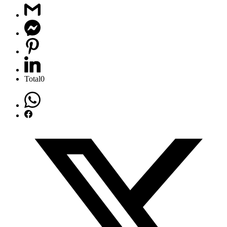
Total
0