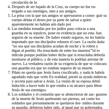
circulación de la
Después de ser bajado de la Cruz, su cuerpo no fue en-
tregado a sus enemigos, sino a sus amigos.
La prisa con la que sus amigos se apresuraron a conse- guir su
cuerpo delata el deseo por su parte de salvar a quien
aparentemente no habían aún dado por
Las medidas tomadas por los judíos para colocar a una
guardia en su sepulcro, pone en evidencia que no esta- ban
seguros de su muerte. De haber estado seguros, no les habría
importado que sus discípulos robasen el cuer- La razón dada:
“no sea que sus discípulos acudan de noche y lo roben y
digan al pueblo: Ha resucitado de entre los muertos”54 es
ridícula porque podrían haber dicho que si resucitaba debería
mostrarse al público, y de esta manera lo podrían arrestar de
nuevo. La verdadera razón de su exigencia de que se colocara
una guardia era que no estaban seguros de su muerte.
Pilato no quería que Jesús fuera crucificado, y nada le habría
agradado más que verlo En realidad, prestó su ayuda indirecta
y secreta para salvar a Jesús. La visión de su esposa debió
inducirlo a hacer todo lo que estaba a su alcance para librar
Jesús de sus enemigos.
Los soldados y el centurión que se abstuvieron de ase- gurarse
de la muerte de Jesús quebrando sus piernas, así como los
soldados que presuntamente se quedaron dor- midos durante
su guardia, debieron haber sido, al igual que su gobernador,