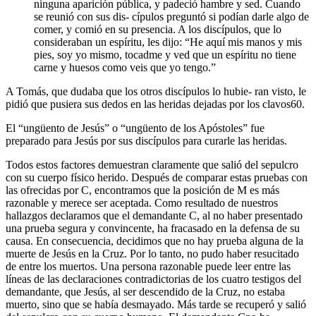
ninguna aparición pública, y padeció hambre y sed. Cuando
se reunió con sus dis- cípulos preguntó si podían darle algo de
comer, y comió en su presencia. A los discípulos, que lo
consideraban un espíritu, les dijo: “He aquí mis manos y mis
pies, soy yo mismo, tocadme y ved que un espíritu no tiene
carne y huesos como veis que yo tengo.”
A Tomás, que dudaba que los otros discípulos lo hubie- ran visto, le
pidió que pusiera sus dedos en las heridas dejadas por los clavos60.
El “ungüento de Jesús” o “ungüento de los Apóstoles” fue
preparado para Jesús por sus discípulos para curarle las heridas.
Todos estos factores demuestran claramente que salió del sepulcro
con su cuerpo físico herido. Después de comparar estas pruebas con
las ofrecidas por C, encontramos que la posición de M es más
razonable y merece ser aceptada. Como resultado de nuestros
hallazgos declaramos que el demandante C, al no haber presentado
una prueba segura y convincente, ha fracasado en la defensa de su
causa. En consecuencia, decidimos que no hay prueba alguna de la
muerte de Jesús en la Cruz. Por lo tanto, no pudo haber resucitado
de entre los muertos. Una persona razonable puede leer entre las
líneas de las declaraciones contradictorias de los cuatro testigos del
demandante, que Jesús, al ser descendido de la Cruz, no estaba
muerto, sino que se había desmayado. Más tarde se recuperó y salió