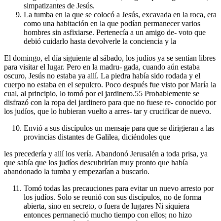
simpatizantes de Jesús.
La tumba en la que se colocó a Jesús, excavada en la roca, era
como una habitación en la que podían permanecer varios
hombres sin asfixiarse. Pertenecía a un amigo de- voto que
debió cuidarlo hasta devolverle la conciencia y la
El domingo, el día siguiente al sábado, los judíos ya se sentían libres
para visitar el lugar. Pero en la madru- gada, cuando aún estaba
oscuro, Jesús no estaba ya allí. La piedra había sido rodada y el
cuerpo no estaba en el sepulcro. Poco después fue visto por María la
cual, al principio, lo tomó por el jardinero.55 Probablemente se
disfrazó con la ropa del jardinero para que no fuese re- conocido por
los judíos, que lo hubieran vuelto a arres- tar y crucificar de nuevo.
Envió a sus discípulos un mensaje para que se dirigieran a las
provincias distantes de Galilea, diciéndoles que
les precedería y allí los vería. Abandonó Jerusalén a toda prisa, ya
que sabía que los judíos descubrirían muy pronto que había
abandonado la tumba y empezarían a buscarlo.
Tomó todas las precauciones para evitar un nuevo arresto por
los judíos. Solo se reunió con sus discípulos, no de forma
abierta, sino en secreto, o fuera de lugares Ni siquiera
entonces permaneció mucho tiempo con ellos; no hizo