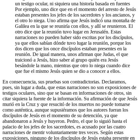
un testigo ocular, ni siquiera una historia basada en fuentes
Por ejemplo, uno dice que en el momento del arresto de Jesús
estaban presentes los jefes de los sacerdotes y los ancianos, y
el otro lo niega. Uno afirma que Jesús indicó una montaña de
Galilea en la que se reuniría con ellos, y allí se reunieron. El
otro dice que la reunión tuvo lugar en Jerusalén. Estas
narraciones no pueden haber sido escritas por los discípulos,
ya que ellos sabían dónde tuvo lugar la reunión, porque los
dos dicen que los once discípulos estaban presentes en la
reunión. De igual manera, unos afirman que Judas, el que
traicionó a Jesús, hizo saber al grupo quién era Jesús
besándole la mano, mientras que otro lo niega cuando dice
que fue el mismo Jesús quien se dio a conocer a ellos.
En consecuencia, sus pruebas son contradictorias. Declaramos,
pues, sin lugar a duda, que estas narraciones no son exposiciones de
testigos oculares, sino que se basan en informaciones de otros, sin
citar siquiera la fuente de la información. Su afirmación de que Jesús
murió en la Cruz y que resucitó de los muertos no puede tomarse
como auténtica, aunque supusiéramos que los autores fueran los
discípulos de Jesús en el momento de su detención, ya que
abandonaron a Jesús y huyeron. Pedro, el que lo siguió hasta el
palacio de los jefes de los sacerdotes, es acusado por las cuatro
narraciones de mentir voluntariamente tres veces. Según estas
exposiciones, ninguno de los discípulos de Jesús estaba presente en