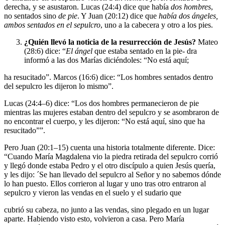
derecha, y se asustaron. Lucas (24:4) dice que había
dos hombres
,
no sentados sino
de pie
. Y Juan (20:12) dice que
había dos ángeles,
ambos sentados en el
sepulcro
, uno a la cabecera y otro a los pies.
¿Quién llevó la noticia
de la resurrección de Jesús?
Mateo
(28:6) dice: “
El ángel
que estaba sentado en la pie- dra
informó a las dos Marías diciéndoles: “No está aquí;
ha resucitado”. Marcos (16:6) dice: “Los hombres sentados dentro
del sepulcro les dijeron lo mismo”.
Lucas (24:4–6) dice: “Los dos hombres permanecieron de pie
mientras las mujeres estaban dentro del sepulcro y se asombraron de
no encontrar el cuerpo, y les dijeron: “No está aquí, sino que ha
resucitado””.
Pero Juan (20:1–15) cuenta una historia totalmente diferente. Dice:
“Cuando María Magdalena vio la piedra retirada del sepulcro corrió
y llegó donde estaba Pedro y el otro discípulo a quien Jesús quería,
y les dijo: ´Se han llevado del sepulcro al Señor y no sabemos dónde
lo han puesto. Ellos corrieron al lugar y uno tras otro entraron al
sepulcro y vieron las vendas en el suelo y el sudario que
cubrió su cabeza, no junto a las vendas, sino plegado en un lugar
aparte. Habiendo visto esto, volvieron a casa. Pero María