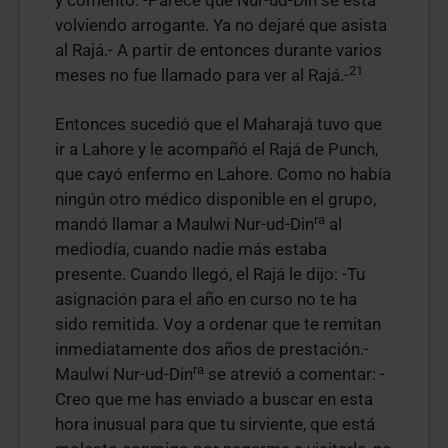
y comentó: -Parece que Nur-ud-Din se está
volviendo arrogante. Ya no dejaré que asista
al Rajá.- A partir de entonces durante varios
21
meses no fue llamado para ver al Rajá.-
Entonces sucedió que el Maharajá tuvo que
ir a Lahore y le acompañó el Rajá de Punch,
que cayó enfermo en Lahore. Como no había
ningún otro médico disponible en el grupo,
ra
mandó llamar a Maulwi Nur-ud-Din
al
mediodía, cuando nadie más estaba
presente. Cuando llegó, el Rajá le dijo: -Tu
asignación para el año en curso no te ha
sido remitida. Voy a ordenar que te remitan
inmediatamente dos años de prestación.-
ra
Maulwi Nur-ud-Din
se atrevió a comentar: -
Creo que me has enviado a buscar en esta
hora inusual para que tu sirviente, que está