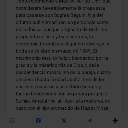
1889, recomendó a Maulwi Nur-ud-Din
que
considerara favorablemente la propuesta
para casarse con Sughra Begum, hija del
difunto Sufi Ahmad Yan, un personaje santo
de Ludhiana, aunque originario de Delhi. La
propuesta se hizo y fue aceptada, la
ceremonia formal tuvo lugar en febrero, y la
boda se celebró en marzo de 1889. El
matrimonio resultó feliz y bendecido por la
gracia y la misericordia de Dios, y de la
descendencia masculina de la pareja, cuatro
crecieron hasta la edad adulta, tres de los
cuales se casaron a su debido tiempo y
fueron bendecidos con su propia progenie.
Su hija, Amatul Hai, al llegar a la madurez, se
casó con el hijo prometido de Hazrat Mirza
as
Ghulam Ahmad
que había nacido el 12 de
enero de 1889.