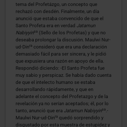
tema del Profetázgo, un concepto que
rechazó con desdén. Finalmente, un día
anunció que estaba convencido de que el
Santo Profeta era en verdad
Jatamun
sa
Nabiyyin
(Sello de los Profetas) y que no
deseaba prolongar la discusión. Maulwi Nur-
ra
ud-Din
consideró que era una declaración
demasiado fácil para ser sincera, y le pidió
que expusiera una razón en apoyo de ella.
Respondió diciendo: -El Santo Profeta fue
muy sabio y perspicaz. Se había dado cuenta
de que el intelecto humano se estaba
desarrollando rápidamente, y que en
adelante el concepto del Profetazgo y de la
revelación ya no serían aceptados; él, por lo
sa
tanto, anunció que era
Jatamun Nabiyyin
.-
ra
Maulwi Nur-ud-Din
quedó sorprendido y
disgustado por esta muestra de estupidez y