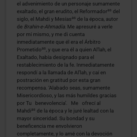
el advenimiento de un personaje sumamente
as
exaltado, el gran erudito, el Reformador
del
as
siglo, el Mahdi y Mesías
de la época, autor
de
Brahin-e-Ahmadía
. Me apresuré a verle
por mí mismo, y me di cuenta
inmediatamente que él era el Árbitro
as
Prometido
, y que era él a quien Al’lah, el
Exaltado, había designado para el
restablecimiento de la fe. Inmediatamente
respondí a la llamada de Al’lah, y caí en
postración en gratitud por esta gran
recompensa. ‘Alabado seas, sumamente
Misericordioso, y las más humildes gracias
por Tu benevolencia’. Me ofrecí al
as
Mahdi
de la época y le juré lealtad con la
mayor sinceridad. Su bondad y su
beneficencia me envolvieron
completamente, y lo amé con la devoción