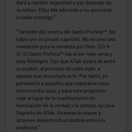
dará a cambio seguridad y paz después de
su temor: Ellos Me adorarán y no asociarán
a nadie conmigo.”
sa
“También dijo acerca del Santo Profeta
: No
habla por su propio capricho. No es sino una
revelación pura la revelada por Dios. (53:4-
sa
5). El Santo Profeta
fue el ser más veraz y
más fidedigno. Dijo que Al’lah alzará de entre
su pueblo, al principio de cada siglo, a
alguien que resucitaría la fe. Por tanto, yo
pertenecía a aquellos que esperaban esta
misericordia suya; y para este propósito
viajé al lugar de la manifestación de
iluminación de la verdad y la certeza, la Casa
Sagrada de Al’lah. Atravesé bosques y
atravesé desiertos buscándole entre los
piadosos.”