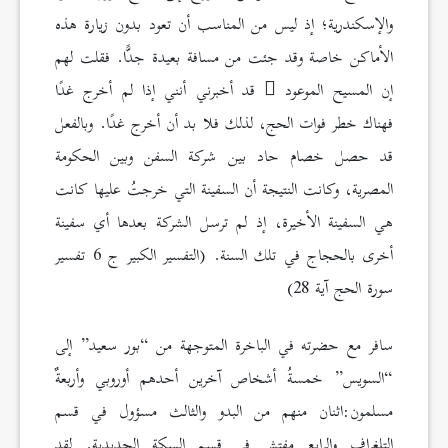
والإسكندرية؛ إذ ليس من المناسب أن تعود بدون زيارة هذه
الأماكن خاصة وقد جئت من مسافة بعيدة جدًّا. فقلت لهم
إن المسيح الموعود
قد أخبرني أنني إذا لم أخرج غدًا
فهناك خطر فوات الحج، لذلك فلا بد أن أخرج غدًا. وبالفعل
قد حصل خصام حاد بين شركة السفن وبين الحكومة
المصرية، وكانت النتيجة أن السفينة التي خرجتُ عليها كانت
هي السفينة الأخيرة، إذ لم ترسل الشركة بعدها أي سفينة
أخرى بالحجاج في تلك السنة. (التفسير الكبير ج 6 تفسير
سورة الحج آية 28)
سافر مع حضرته في الباخرة المتوجهة من “بور سعيد” إلى
“السويس” خمسةُ أشخاص آخرين أحدهم أوروبي وأربعةٌ
مسلمون:اثنان منهم من البدو والثالث مسؤول في قسم
التلغراف والرابع مفتش في قسم السكة الحديدية. لقد