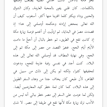
نحو مكة بالأمس كانت حالتي القلبية يصعب وصفها
بالكلمات. كان قلبي يفور بالمحبة العارمة، وكان الشوق
والحنين يزداد ويكثر كلما اقتربنا منها أكثر. أستغرب كيف أن
الله تعالى بمحض إرادته وحكمته أوصلني إلى هنا؛ إذ
قصدت مصرَ في البداية، ثم ارتأيت أن أغتنم فرصة زيارة مكة
إذ كانت تقع في الطريق، ثم خطر بالبال أن أحجّ ما دامت
الأيام أيام الحج. فتغيرَ القصد من مصر إلى مكة ثم إلى
الحج. وفي نهاية المطاف قد أوصلني الله تعالى إلى هذه
البلاد. كنت أجد في نفسي رغبة عارمة للحج، ودعوت
لتحقيقها كثيرا، ولكنه لم يكن إلى ذلك من سبيل في
الظاهر، لأن طبعي كان يخاف جدا من وعثاء السفر الطويل
إلى هذه البلاد، كما كان ثمة خطر كيد المعارضين أيضا.
ولكن لما عزمت على السفر إلى مصر خطر ببالي أنه ليس من
الأدب ترك زيارة مكة لأنها تقع في طريقنا إلى مصر. لا شك