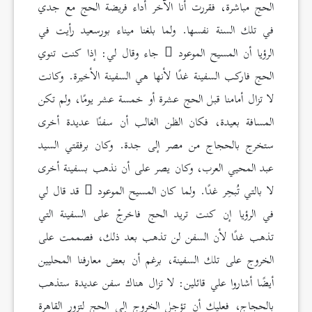
الحج مباشرة، فقررت أنا الآخر أداء فريضة الحج مع جدي
في تلك السنة نفسها. ولما بلغنا ميناء بورسعيد رأيت في
الرؤيا أن المسيح الموعود
جاء وقال لي: إذا كنت تنوي
الحج فاركب السفينة غدًا لأنها هي السفينة الأخيرة. وكانت
لا تزال أمامنا قبل الحج عشرة أو خمسة عشر يومًا، ولم تكن
المسافة بعيدة، فكان الظن الغالب أن سفنًا عديدة أخرى
ستخرج بالحجاج من مصر إلى جدة. وكان برفقتي السيد
عبد المحيي العرب، وكان يصر على أن نذهب بسفينة أخرى
لا بالتي تُبحِر غدًا. ولما كان المسيح الموعود
قد قال لي
في الرؤيا إن كنت تريد الحج فاخرجْ على السفينة التي
تذهب غدًا لأن السفن لن تذهب بعد ذلك، فصممت على
الخروج على تلك السفينة، برغم أن بعض معارفنا المحليين
أيضًا أشاروا علي قائلين: لا تزال هناك سفن عديدة ستذهب
بالحجاج، فعليك أن تؤجل الخروج إلى الحج لتزور القاهرة