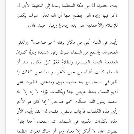
بعث حضرته
من مكة المعظمة رسالة إلى الخليفة الأول
ذكر فيها رؤياه التي يتضح منها أن الله تعالى سوف يكتب
للإسلام والأحمدية على يده ازدهارا ورقيا، حيث قال:
رأيت في المنام أنني في مكان برفقة “مير صاحب” ووالدتي
المحترمة، وأسمع من السماء صوتَ رعود شديدة ودويًّا كدويّ
المدفعية الثقيلة المستمرة والظلامُ يَعُمّ كل مكان، بيد أن
السماء كانت تُضاء من حين لآخر. وبينما نحن كذلك إذ
ظهر في السماء نور بعد مشهد مهول ومدهش، فظهرت على
أديم السماء بخط عريض جدا وبكلمات نيّرة: لا إله إلا الله
محمد رسول الله. فسألت “مير صاحب” إذا كان هو الآخر
رأى هذه الكلمات فأجاب بالنفي، فقلت له: لقد رأيت الآن
هذه الكلمات مكتوبة في السماء. ثم سمعت أحدا يقول
بصوت عال لا أذكر إلا معناه وهو أن هناك تغيرات عظيمة