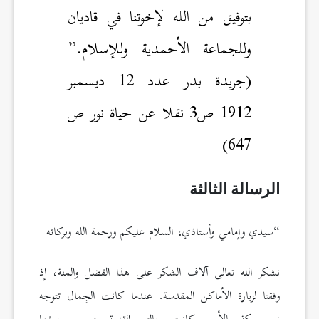
بتوفيق من الله لإخوتنا في قاديان
وللجماعة الأحمدية وللإسلام.”
(جريدة بدر عدد 12 ديسمبر
1912 ص3 نقلا عن حياة نور ص
647)
الرسالة الثالثة
“سيدي وإمامي وأستاذي، السلام عليكم ورحمة الله وبركاته
نشكر الله تعالى آلاف الشكر على هذا الفضل والمنة، إذ
وفقنا لزيارة الأماكن المقدسة. عندما كانت الجِمال تتوجه