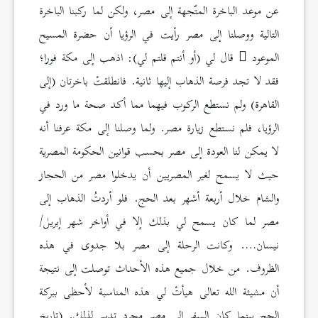
عن موعد الباخرة المتّجهة إلى مصر، ولكن لما ركبنا الباخرة
التالية ووصلنا إلى مصر رأيت في الرؤيا أن حضرة المسيح
الموعود
قال لي (أو أنتم قلتم لي): اذهب إلى مكة فورا؛
فقد لا تجد فرصة الذهاب إليها ثانية. فانطلقتْ باخرتان (إلى
القاهرة) ولم نستطع الركوب فيهما مما أكد صحة ما ورد في
الرؤيا، فلم نستطع زيارة مصر. ولما وصلنا إلى مكة عرفنا أنه
لا يمكن لنا العودة إلى مصر بحسب قوانين الحكومة المصرية
حيث لا يسمح لغير المصريين أن يدخلوا مصر من الحجاز
والشام خلال أربعة أشهر بعد الحج. فلو أردتُ الذهاب إلى
مصر لما كان يسمح لي بذلك إلا في أواخر شهر إبريل/
نيسان…. وكانت الرحلة إلى مصر بلا جدوى في هذه
الظروف. من خلال جميع هذه الأحداث توصلت إلى نتيجة
أن مشيئة الله تعالى هيأتْ لي هذه المناسبة لأحظى ببركة
الحج بينما كان السفر إلى مصر مجرد تدبير لذلك. (تاريخ