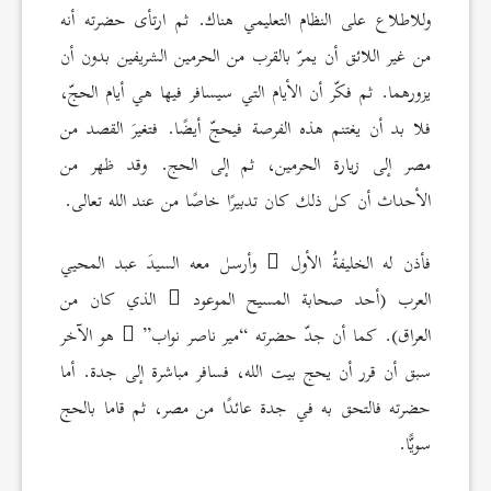
وللاطلاع على النظام التعليمي هناك. ثم ارتأى حضرته أنه
من غير اللائق أن يمرّ بالقرب من الحرمين الشريفين بدون أن
يزورهما. ثم فكّر أن الأيام التي سيسافر فيها هي أيام الحجّ،
فلا بد أن يغتنم هذه الفرصة فيحجّ أيضًا. فتغيرَ القصد من
مصر إلى زيارة الحرمين، ثم إلى الحج. وقد ظهر من
الأحداث أن كل ذلك كان تدبيرًا خاصًا من عند الله تعالى.
فأذن له الخليفةُ الأول
وأرسل معه السيدَ عبد المحيي
العرب (أحد صحابة المسيح الموعود
الذي كان من
العراق). كما أن جدّ حضرته “مير ناصر نواب”
هو الآخر
سبق أن قرر أن يحج بيت الله، فسافر مباشرة إلى جدة. أما
حضرته فالتحق به في جدة عائدًا من مصر، ثم قاما بالحج
سويًّا.