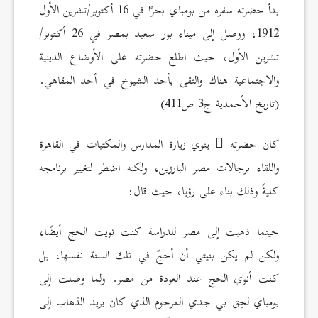
بدأ حضرته سفره من بومباي بحرًا في 16 أكتوبر/تشرين الأول
1912، ووصل إلى ميناء بور سعيد بمصر في 26 أكتوبر/
تشرين الأول، حيث اطلع حضرته على الأوضاع الدينية
والاجتماعية هناك والتقى بأحد الشيوخ في أحد المقاهي.
(تاريخ الأحمدية ج3 ص411)
كان حضرته
ينوي زيارة المدارس والمكتبات في القاهرة
واللقاء برجالات مصر البارزين، ولكنه اضطر لتغيير برنامجه
كليةً وذلك بناء على رؤيا، حيث قال:
حينما ذهبت إلى مصر للدراسة كنت نويت الحج أيضًا،
ولكن لم يكن بنيتي أن أحجّ في تلك السنة نفسها، بل
كنت أنوي الحج عند العودة من مصر. ولما وصلت إلى
بومباي لحِق بي جدي المرحوم الذي كان يريد الذهاب إلى