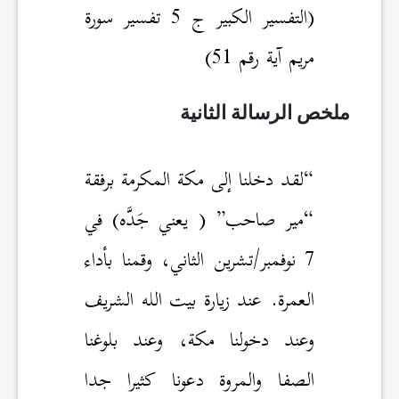
(التفسير الكبير ج 5 تفسير سورة
مريم آية رقم 51)
ملخص الرسالة الثانية
“لقد دخلنا إلى مكة المكرمة برفقة
“مير صاحب” ( يعني جَدَّه) في
7 نوفمبر/تشرين الثاني، وقمنا بأداء
العمرة. عند زيارة بيت الله الشريف
وعند دخولنا مكة، وعند بلوغنا
الصفا والمروة دعونا كثيرا جدا