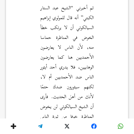
ثم أخبرني “الشيخ عبد الستار
الكبتي” أنه قال للمولوي إبراهيم
السيالكوتي أن لا يرتكب خطأ
الخوض في المناظرة حماسا
منه، لأن الناس لا يعارضون
الأحمديين هنا كما يعارضون
الوهابيين، فلا يدري أحد أيثور
الناس ضد الأحمديين أم لا،
لكنهم سيثورون ضدك حتمًا
لأنك من أهل الحديث. فأرى
أن الشيخ السيالكوتي لن يخوض
المناظرة خوفا من ثورة الناس
ضده، ولكن لا تقمْ أنت بتبليغ