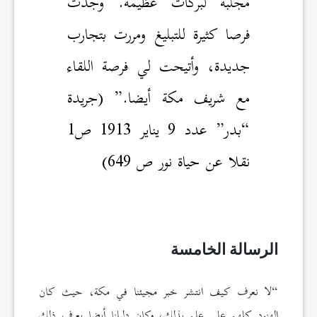
مجلبة لبركات عظيمة. وجدت
فرصا كثيرة للتبليغ ومررت بتجارب
جديدة، وأتيحت لي فرصة اللقاء
مع شريف مكة أيضا.” (جريدة
“بدر” عدد 9 يناير 1913 ص1
نقلا عن حياة نور ص 649)
الرسالة الخامسة
“لا نعرف كيف انتشر خبر مجيئنا في مكة، حيث كان
الهنود كلهم على علم بذلك، وكان دليلنا أيضا يعرف ذلك