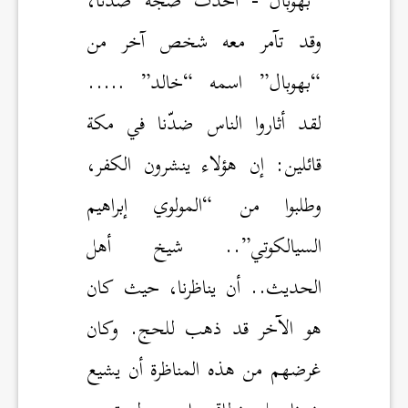
“بهوبال”- أحدثَ ضجة ضدنا،
وقد تآمر معه شخص آخر من
“بهوبال” اسمه “خالد” …..
لقد أثاروا الناس ضدّنا في مكة
قائلين: إن هؤلاء ينشرون الكفر،
وطلبوا من “المولوي إبراهيم
السيالكوتي”.. شيخ أهل
الحديث.. أن يناظرنا، حيث كان
هو الآخر قد ذهب للحج. وكان
غرضهم من هذه المناظرة أن يشيع