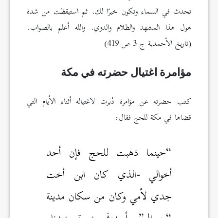
تحدث في السماء وتكون خيرًا لك. ثم استيقظت من شدة
هول هذا المشهد والظلام والدوي. والله أعلم بالصواب.
(تاريخ الأحمدية ج 3 ص 419)
مؤامرة اغتيال حضرته في مكة
كتب حضرته عن مؤامرة دُبرت لاغتياله أثناء الأيام التي
قضاها في مكة للحج فقال:
“حينما ذهبت للحج فإن أحد
أخوالي -الذي كان ابن أخت
جدي لأمي وكان من سكان مدينة