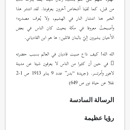
من قبل، كما لقيَنا أشخاص آخرون يعرفوننا. لقد انتشر هذا
الخبر هنا انتشار النار في الهشيم، ولا يُعرف مصدره؛
وأصبحتُ معروفا في مكة بحيث كان الناس في بعض
الأحيان يشيرون إليّ بالبنان قائلين: ها هو ابن القادياني.
الله الله! كيف ذاع صيت قاديان في العالم بسبب حضرته
في حين أن كثيرا من الناس لا يعرفون شيئا عن مدينة
لاهور وأمرتسر. (جريدة “بدر” عدد 9 يناير 1913 ص 1-2
نقلا عن حياة نور ص 649)
الرسالة السادسة
رؤيا عظيمة