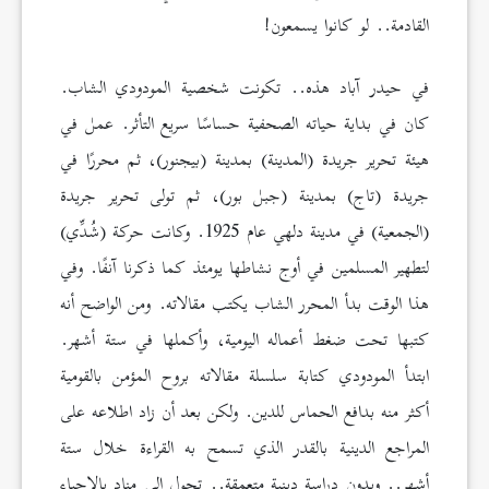
القادمة.. لو كانوا يسمعون!
في حيدر آباد هذه.. تكونت شخصية المودودي الشاب.
كان في بداية حياته الصحفية حساسًا سريع التأثر. عمل في
هيئة تحرير جريدة (المدينة) بمدينة (بيجنور)، ثم محررًا في
جريدة (تاج) بمدينة (جبل بور)، ثم تولى تحرير جريدة
(الجمعية) في مدينة دلهي عام 1925. وكانت حركة (شُدِّي)
لتطهير المسلمين في أوج نشاطها يومئذ كما ذكرنا آنفًا. وفي
هذا الوقت بدأ المحرر الشاب يكتب مقالاته. ومن الواضح أنه
كتبها تحت ضغط أعماله اليومية، وأكملها في ستة أشهر.
ابتدأ المودودي كتابة سلسلة مقالاته بروح المؤمن بالقومية
أكثر منه بدافع الحماس للدين. ولكن بعد أن زاد اطلاعه على
المراجع الدينية بالقدر الذي تسمح به القراءة خلال ستة
أشهر.. وبدون دراسة دينية متعمقة.. تحول إلى مناد بالإحياء