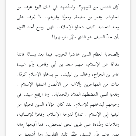
أزال الدنس من قلوبهم؟! واستُشهد في ذلك اليوم عوف بن
الحارث، وعمر بن سليمة، ومعوِّذ وغيرهم.. لا يُعرف على
وجه التحديد كيف دخلوا الإسلام.. فهل بوسع أحد القول
بأن حدّ السيف هو الذي طهّر نفوسهم؟!
والصحابة العظام الذين خاضوا الحروب فيما بعد ببسالة فائقة
دفاعًا عن الإسلام، منهم سعد بن أبي وقاص، وأبو عبيدة
عامر بن الجراح، وخالد بن الوليد.. لم يدخلوا الإسلام كرهًا.
مئات من المهاجرين وآلاف من الأنصار اعتنقوا الإسلام..
وقدموا للنبي المضطهد الملاذ والحماية.. وما ارتفع سيف في
وجوههم ليدخلهم للإسلام. لقد كان هؤلاء الذين تحولوا من
الوثنية إلى الإسلام.. ثمارًا لدوحة الإسلام، وفخرًا للإنسانية،
وعلامات وضَّاءة على طريق الحق المحض.. فما أقبحها إهانة
ممن يزعم بأن السيف طهَّر تلك القلوب! وما أشنعها من