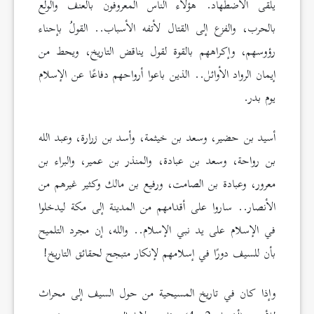
يلقى الاضطهاد. هؤلاء الناس المعروفون بالعنف والولع
بالحرب، والفزع إلى القتال لأتفه الأسباب.. القولُ بإحناء
رؤوسهم، وإكراههم بالقوة لقول يناقض التاريخ، ويحط من
إيمان الرواد الأوائل.. الذين باعوا أرواحهم دفاعًا عن الإسلام
يوم بدر.
أسيد بن حضير، وسعد بن خيثمة، وأسد بن زرارة، وعبد الله
بن رواحة، وسعد بن عبادة، والمنذر بن عمير، والبراء بن
معرور، وعبادة بن الصامت، ورفيع بن مالك وكثير غيرهم من
الأنصار.. ساروا على أقدامهم من المدينة إلى مكة ليدخلوا
في الإسلام على يد نبي الإسلام.. والله، إن مجرد التلميح
بأن للسيف دورًا في إسلامهم لإنكار متبجح لحقائق التاريخ!
وإذا كان في تاريخ المسيحية من حول السيف إلى محراث