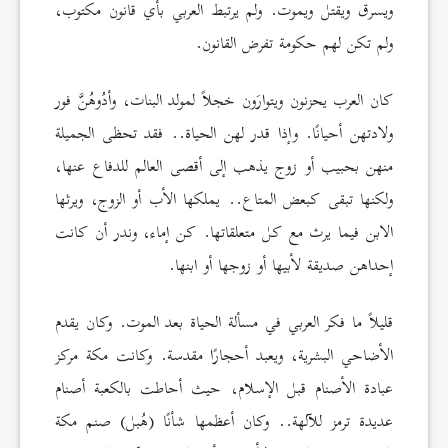
ويسرق ويقتل ويموت. ولم يرتبط العربي بأي قانون مكتوب،
ولم تكن لهم حكومة تفرض القانون.
كان العرب يحزنون ويتوارَون خجلاً لمولد البنات، وأدُوهُنَّ فور
ولادتهن أحيانًا. وإذا قدر لهن الحياة.. فقد تحظى الجميلة
منهن بحبيب أو زوج يذهب إلى أقصى العالم للدفاع عنها،
ولكنها تبقى كبعض المتاع.. يملكها الأب أو الزوج، ويرثها
الابن فيما يرث مع كل متعلقاتها. كن إماء، وندر أن كانت
إحداهن صديقة لأبيها أو زوجها أو ابنها.
قليلاً ما فكر العربي في مسألة الحياة بعد الموت. وكان يقدم
الأضاحي البشرية، ويعبد أحجارًا مقدسة. وكانت مكة مركز
عبادة الأصنام قبل الإسلام، حيث أحاطت بالكعبة أصنام
عديدة ترمز للآلهة.. وكان أعظمها شأنًا (هُبل) صنم مكة