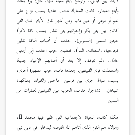
دارت بين قبائل.. وأرَّخوا بأيام معينة منها، مثل: يوم بُعاث
وأيام الفجار. كانت المعارك تنشب عادية بسبب نزاع على
نعم أو مرعى أو عين ماء. ومن أشهر تلك الأيام، تلك التي
كانت بين بني بكر وإخوانهم بني تغلب بسبب ناقة لامرأة
عجوز تسمى (البسوس). حدث أن أصاب الناقة تغلبي
فجرحها، واستغاثت المرأة. فنشبت حرب امتدت إلى أربعين
عامًا.. ولم تتوقف إلا بعد أن أصابهم الإعياء جميعًا
واستنفذت قوى القبيلتين. وبعدها قامت حرب مشهورة أخرى،
بسبب سباق جرى بين فرسين: داحس والغبراء، يملكهما
شيخان.. تشاجرا، فقامت الحرب بين القبيلتين لعشرات من
السنين.
هكذا كانت الحياة الاجتماعية التي ظهر فيها محمد
،
وهؤلاء هم القوم الذي آتاهم الله الفرصة ليدخلوا في دين نبي