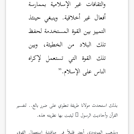
والثقافات غير الإسلامية بممارسة
أفعال غير أخلاقية. وينبغي حينئذ
التمييز بين القوة المستخدمة لحفظ
تلك البلاد من الخطيئة، وبين
تلك القوة التي تستعمل لإكراه
الناس على الإسلام.”
بذلك استحدث مولانا طريقة تنطوي على ضرر بالغ.. لتفسير
القرآن وأحاديث الرسول
ليثبت بها نظريته هذه.
ويذهب المودودي أبعد قليلاً في مناقشة استعمال القوة،