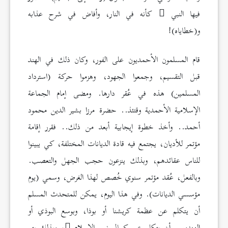
فيها النبي
كأنه في النار، وأفاض في شرح عذابه
و(خطاياه)!
قام المسلمون الأحمديون على الفور، وكان ذلك في الهند
قبل التقسيم، وجمعوا الجهود، وهزموا حركة (استرداد
المسلمين) هذه في عُقر دارها. ومضى إمام الجماعة
الإسلامية الأحمدية وقتئذ.. حضرة مرزا بشير الدين محمود
أحمد.. وأخذ خطوة إيجابية أبعد من ذلك.. فقرر إقامة
مؤتمر للأديان، يجتمع فيه قادة الديانات المختلفة، كي يبينوا
للناس عقائدهم، وبذلك ينزعون حجب الجهل والتعصب.
وبالفعل، عُقد مؤتمر سنوي خُصص لهذا الغرض، وسمي (يوم
مؤسسي الديانات). وفي هذا اليوم، يمكن للمتحدث المسلم
أن يتكلم عن عظمة كريشنا أو بوذا، وبوسع البوذي أو