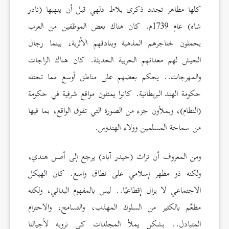
كلها مظاهر تجدد ذكرى بلاط دلهي قبل أن ينهبها (نادر
شاه) عام 1739م. كان هناك بعض الموظفين من العرب
يحملون خناجرهم المذهبة وبنادقهم الأثرية، بينما رجال
الجيش لهم معداتهم الحربية الحديثة. كان هناك الراجات
والمهرجات.. يحكم بعضهم على مناطق أوسع مما تحتله
حكومة الهند البريطانية. كانوا يمثلون مواقع شرفية في حكومة
(النظام)، ويملأون جزء من الصورة التي تفوق الواقع، بما فيها
من سماحة المسلمين وولاء الهندوس.
ومن المعروف أن تراث (حيدر آباد) يرجع إلى أصل هندي،
ولكنه ذو مظهر إسلامي على نطاق واسع. كان الهيكل
الاجتماعي لا يزال إقطاعيًا.. ليس بالمفهوم البدائي، ولكنه
مطعَّم بالكثير من السلوك المهذب، والتسامح، والاحترام
المتبادل.. بشكل يملأ المجلدات كي نرويه لأجيالنا