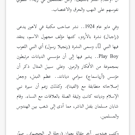
نفوسهم على النهب والحرق والاغتصاب.
وفي مايو عام 1924.. نشر صاحب مكتبة في لاهور يدعى
(راجبال) نشرة بالأردو، كتبها مؤلف مجهول الاسم، ينتقد
فيها النبي
، وسمى النشرة (رنجيلا رسول) أي النبي اللعوب
Play Boy.. يشير فيها إلى أن مؤسسي الديانات مرتبطون
بمجموعة من الأفكار والرموز. وعلى سبيل المثال ذكر أن
مؤسس (آرياسماج) سوامي دياناند.. عظم التبتل، وجعل
إصلاحاته متطابقة مع (الفيدا). وكذلك زعم أن سيرة نبي
الإسلام وديانته كانت وثيقة الصلة بالعلاقات مع النساء. وقام
شابان مسلمان بقتل الناشر، مما أدى إلى شغب بين الهندوس
والمسلمين.
وكتب هندوسي آخر مقالة بعنوان (رحلة إلى الجحيم).. صوّر