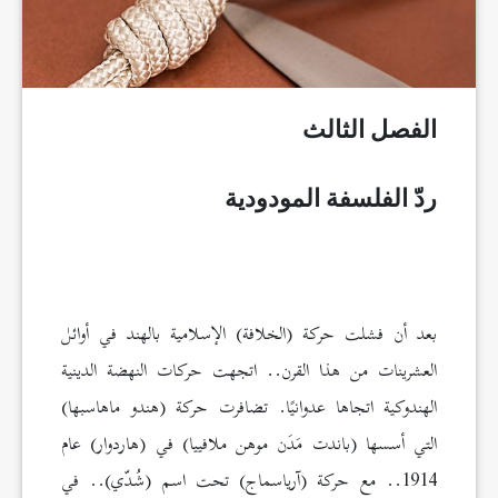
الفصل الثالث
ردّ الفلسفة المودودية
بعد أن فشلت حركة (الخلافة) الإسلامية بالهند في أوائل
العشرينات من هذا القرن.. اتجهت حركات النهضة الدينية
الهندوكية اتجاها عدوانيًا. تضافرت حركة (هندو ماهاسبها)
التي أسسها (باندت مَدَن موهن ملافييا) في (هاردوار) عام
1914.. مع حركة (آرياسماج) تحت اسم (شُدّي).. في