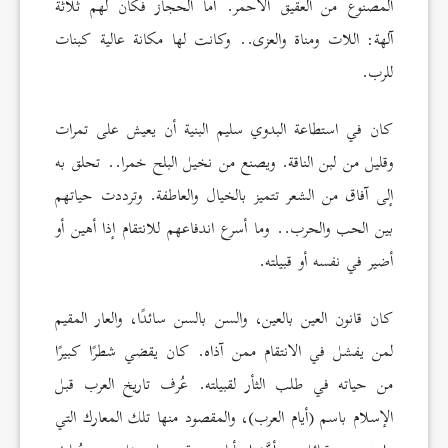
المصنوع من العقيق الأحمر. أما الحجاز فكان لهم ثلاثة
آلهة: اللات ومناة والعزى.. وكانت لها مكانة عالية كبنات
للرب.
كان في استطاعة البدوي سليم البنية أن يعيش على تمرات
وقليل من لبن الناقة. ويصنع من نخيل البلح خمرا.. تحلق به
إلى آفاق من الشعر تتميز بالخيال والعاطفة. وترددت حياتهم
بين الحب والحرب.. وما أسرع اندفاعهم للانتقام إذا أهين أو
أضير في نفسه أو قبيلته.
كان قانون العين بالعين، والسن بالسن سائدًا، والعار المقيم
لمن يفشل في الانتقام ممن آذاه. كان يقضي شطرًا كبيرًا
من حياته في طلب الثأر لقبيلته. عُرف تاريخ العرب قبل
الإسلام باسم (أيام العرب)، والمقصود منها تلك المعارك التي