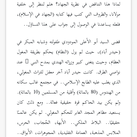
لماذا هذا التناقض في نظرية الجهاد؟ هلم لننظر إلى خلفية
مولانا، والظروف التي كتب فيها كتابه (الجهاد في الإسلام)،
فلعله يساعدنا في الوصول إلى جواب على هذا التساؤل..
قضى السيد أبو الأعلى المودودي طفولته وشبابه المبكر في
(حيدر آباد)، حيث لم يزل (النظام) يحكم بطريقة المغول
العظام، وحيث يتغنى كبير وزرائه الهندي بمدح النبي
عند
نواصي الطرق. كانت حيدر آباد آخر معقل للتراث المغولي،
الذي يغلب عليه الطابع الإسلامي.. في مجتمع غالب سكانه
من الهندوس (80 بالمائة) وأقلية من المسلمين (10 بالمائة).
ولم يكن بيد الحاكم قوة حقيقية فعالة.. ومع ذلك كان
يستعيد مظاهر المجد الغابر للحكم المغولي. لم يكن عالمــًا
حقيقيًا.. البلاط الملكي.. الأبهة، الحُجاب، الحرس،
الملابس المذهبة، العمامة التقليدية، المجوهرات، الأبواق..