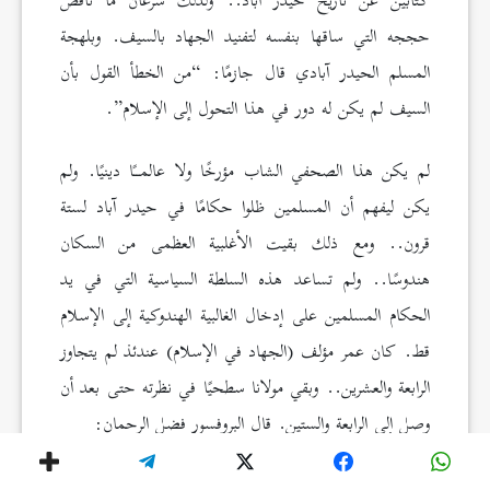
كتابين عن تاريخ حيدر آباد.. ولذلك سرعان ما ناقض
حججه التي ساقها بنفسه لتفنيد الجهاد بالسيف. وبلهجة
المسلم الحيدر آبادي قال جازمًا: “من الخطأ القول بأن
السيف لم يكن له دور في هذا التحول إلى الإسلام”.
لم يكن هذا الصحفي الشاب مؤرخًا ولا عالمــًا دينيًا. ولم
يكن ليفهم أن المسلمين ظلوا حكامًا في حيدر آباد لستة
قرون.. ومع ذلك بقيت الأغلبية العظمى من السكان
هندوسًا.. ولم تساعد هذه السلطة السياسية التي في يد
الحكام المسلمين على إدخال الغالبية الهندوكية إلى الإسلام
قط. كان عمر مؤلف (الجهاد في الإسلام) عندئذ لم يتجاوز
الرابعة والعشرين.. وبقي مولانا سطحيًا في نظرته حتى بعد أن
وصل إلى الرابعة والستين. قال البروفسور فضل الرحمان: