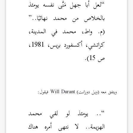
“لعل أبا جهل مَنَّى نفسه يومئذ
بالخلاص من محمد نهائيًا..”
(م. واط، محمد في المدينة،
كراتشي، أكسفورد بريس، 1981،
ص 15).
ويتفق معه (ويل دورانت) Will Durant فيقول:
“.. يومئذ لو لقي محمد
الهزيمة.. لا نتهى أمره هناك