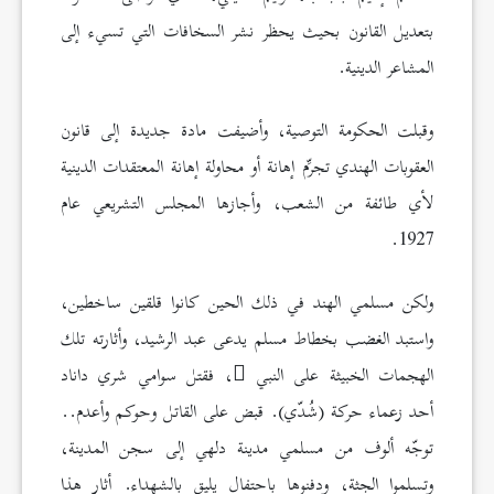
بتعديل القانون بحيث يحظر نشر السخافات التي تسيء إلى
المشاعر الدينية.
وقبلت الحكومة التوصية، وأضيفت مادة جديدة إلى قانون
العقوبات الهندي تجرِّم إهانة أو محاولة إهانة المعتقدات الدينية
لأي طائفة من الشعب، وأجازها المجلس التشريعي عام
1927.
ولكن مسلمي الهند في ذلك الحين كانوا قلقين ساخطين،
واستبد الغضب بخطاط مسلم يدعى عبد الرشيد، وأثارته تلك
الهجمات الخبيثة على النبي
، فقتل سوامي شري داناد
أحد زعماء حركة (شُدّي). قبض على القاتل وحوكم وأعدم..
توجّه ألوف من مسلمي مدينة دلهي إلى سجن المدينة،
وتسلموا الجثة، ودفنوها باحتفال يليق بالشهداء. أثار هذا