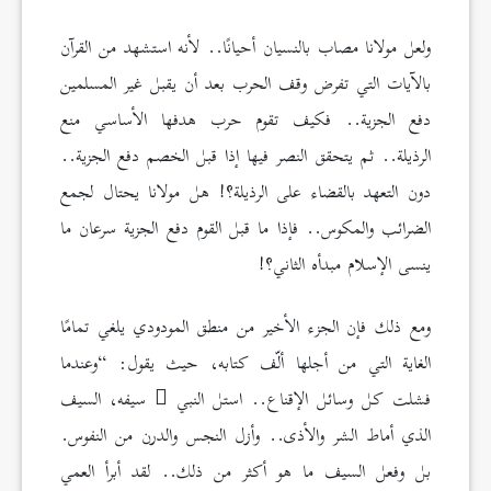
ولعل مولانا مصاب بالنسيان أحيانًا.. لأنه استشهد من القرآن
بالآيات التي تفرض وقف الحرب بعد أن يقبل غير المسلمين
دفع الجزية.. فكيف تقوم حرب هدفها الأساسي منع
الرذيلة.. ثم يتحقق النصر فيها إذا قبل الخصم دفع الجزية..
دون التعهد بالقضاء على الرذيلة؟! هل مولانا يحتال لجمع
الضرائب والمكوس.. فإذا ما قبل القوم دفع الجزية سرعان ما
ينسى الإسلام مبدأه الثاني؟!
ومع ذلك فإن الجزء الأخير من منطق المودودي يلغي تمامًا
الغاية التي من أجلها ألّف كتابه، حيث يقول: “وعندما
فشلت كل وسائل الإقناع.. استل النبي
سيفه، السيف
الذي أماط الشر والأذى.. وأزل النجس والدرن من النفوس.
بل وفعل السيف ما هو أكثر من ذلك.. لقد أبرأ العمي