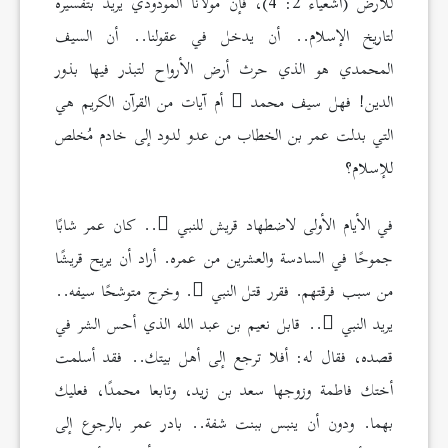
للأرض (أشعياء 2: 4)، فإن مولانا المودودي يريد بتفسيره
لتاريخ الإسلام.. أن يدخل في عقولنا.. أن السيف
المحمدي هو الذي حرث أرض الأرواح لتبذر فيها بذور
الدين! فهل سيف محمد
أم آيات من القرآن الكريم هي
التي بدلت عمر بن الخطاب من عدو لدود إلى خادم مُخلص
للإسلام؟
في الأيام الأولى لاضطهاد قريش للنبي
.. كان عمر شابًا
جموحًا في السادسة والعشرين من عمره. أراد أن يريح قريشًا
من سبب فرقتهم. فقرر قتل النبي
. وخرج متوشحًا سيفه..
يريد النبي
.. قابل نعيم بن عبد الله الذي أحس الشر في
قصده، فقال له: أفلا ترجع إلى أهل بيتك.. فقد أسلمت
أختك فاطمة وزوجها سعد بن زيد، وتابعا محمدًا، فعليك
بهما. ودون أن ينبس ببنت شفة.. بادر عمر بالرجوع إلى