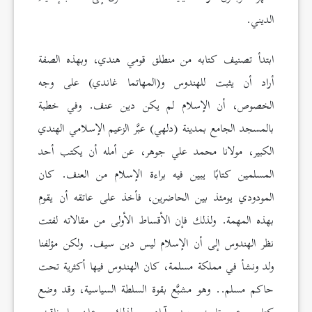
الديني.
ابتدأ تصنيف كتابه من منطلق قومي هندي، وبهذه الصفة
أراد أن يثبت للهندوس و(المهاتما غاندي) على وجه
الخصوص، أن الإسلام لم يكن دين عنف. وفي خطبة
بالمسجد الجامع بمدينة (دلهي) عبَّر الزعيم الإسلامي الهندي
الكبير، مولانا محمد علي جوهر، عن أمله أن يكتب أحد
المسلمين كتابًا يبين فيه براءة الإسلام من العنف. كان
المودودي يومئذ بين الحاضرين، فأخذ على عاتقه أن يقوم
بهذه المهمة. ولذلك فإن الأقساط الأولى من مقالاته لفتت
نظر الهندوس إلى أن الإسلام ليس دين سيف. ولكن مؤلفنا
ولد ونشأ في مملكة مسلمة، كان الهندوس فيها أكثرية تحت
حاكم مسلم.. وهو مشبَّع بقوة السلطة السياسية، وقد وضع