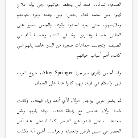
الصحراء تمامًا.. فمنه لبن يحفظ حياتهم، وفي بوله علاج
لهم، ومن لحمه غذاء رخص، ومن جلده ووبره خيامهم
وملابسهم، حتى بعره اتخذوه وقودا. والجمل صبور على
العطش خمسة وعشرين يومًا في الشتاء وخمسة أيام في
الصيف. وتجولت جماعات صغيرة من البدو خلف إبلهم التي
كانت أهم أسباب حياتهم.
وقد أجمل (ألوي سبرنجر) Aloy Springer، تاريخ العرب
قبل الإسلام في قوله: إنهم كانوا عالة على الجمال.
لم يشعر العربي بواجب الولاء لأي أحد وراء قبيلته.. وكانت
شدة الولاء تتناسب مع رابطة الدم.. تزداد بقربها وتقل
ببعدها. استغنى البدو عن الضمير كما استغنى عنه أهل
الحضر في سبيل الوطن والعقيدة والعرف.. أعني أنه يكذب