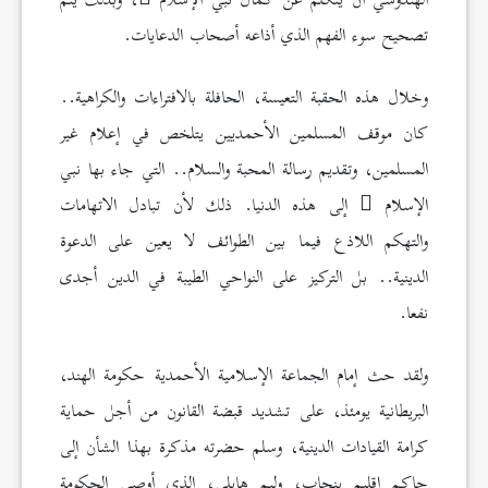
الهندوسي أن يتكلم عن كمال نبي الإسلام
، وبذلك يتم
تصحيح سوء الفهم الذي أذاعه أصحاب الدعايات.
وخلال هذه الحقبة التعيسة، الحافلة بالافتراءات والكراهية..
كان موقف المسلمين الأحمديين يتلخص في إعلام غير
المسلمين، وتقديم رسالة المحبة والسلام.. التي جاء بها نبي
الإسلام
إلى هذه الدنيا. ذلك لأن تبادل الاتهامات
والتهكم اللاذع فيما بين الطوائف لا يعين على الدعوة
الدينية.. بل التركيز على النواحي الطيبة في الدين أجدى
نفعا.
ولقد حث إمام الجماعة الإسلامية الأحمدية حكومة الهند،
البريطانية يومئذ، على تشديد قبضة القانون من أجل حماية
كرامة القيادات الدينية، وسلم حضرته مذكرة بهذا الشأن إلى
حاكم إقليم بنجاب، وليم هايلي، الذي أوصى الحكومة