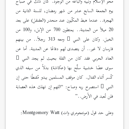
محو الإسلام ونبيه وأتباعه من الوجود. كان ذلك في صباح
يوم الجمعة السابع عشر من شهر رمضان، للسنة الثانية من
الهجرة.. عندما هبط المكّيون عند منحدر (العقنقل) على بعد
20 ميلاً من المدينة.. يمتطون 700 من الإبل، و100 من
الخيل. وكان على النبي
ومعه 313 رجلاً.. من بينهم
فارسان لا غير.. أن يتصدى لهم دفاعًا عن المدينة. أما عن
العتاد الحربي فقد كان من القلة بحيث لم يجد النبي
سوى عصًا خشبية سلَّح بها (عكاشة) بدلاً من سيفه الذي
كُسر أثناء القتال. كان موقف المسلمين يبدو مُقنطًا حتى إن
النبي
استصرخ ربه وصاح: “اللهم إن تهلك هذه العصابة
فلن تُعبد في الأرض..”
وعلى حد قول (مونتجومري وات) Montgomory Watt: