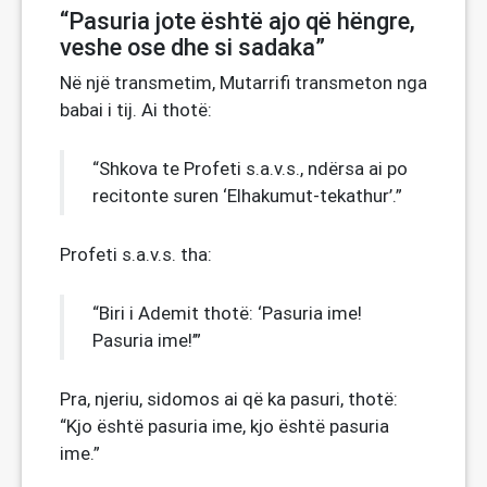
“Pasuria jote është ajo që hëngre,
veshe ose dhe si sadaka”
Në një transmetim, Mutarrifi transmeton nga
babai i tij. Ai thotë:
“Shkova te Profeti s.a.v.s., ndërsa ai po
recitonte suren ‘Elhakumut-tekathur’.”
Profeti s.a.v.s. tha:
“Biri i Ademit thotë: ‘Pasuria ime!
Pasuria ime!’”
Pra, njeriu, sidomos ai që ka pasuri, thotë:
“Kjo është pasuria ime, kjo është pasuria
ime.”