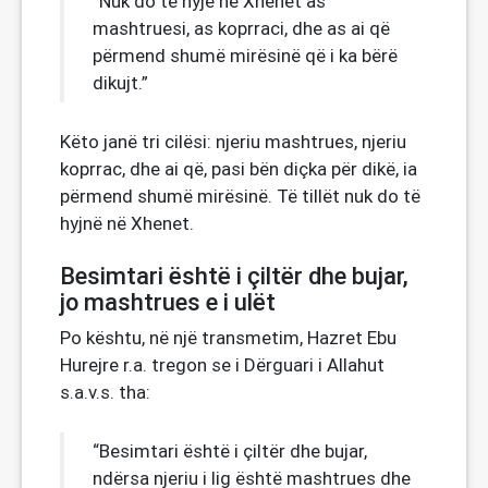
“Nuk do të hyjë në Xhenet as
mashtruesi, as koprraci, dhe as ai që
përmend shumë mirësinë që i ka bërë
dikujt.”
Këto janë tri cilësi: njeriu mashtrues, njeriu
koprrac, dhe ai që, pasi bën diçka për dikë, ia
përmend shumë mirësinë. Të tillët nuk do të
hyjnë në Xhenet.
Besimtari është i çiltër dhe bujar,
jo mashtrues e i ulët
Po kështu, në një transmetim, Hazret Ebu
Hurejre r.a. tregon se i Dërguari i Allahut
s.a.v.s. tha:
“Besimtari është i çiltër dhe bujar,
ndërsa njeriu i lig është mashtrues dhe