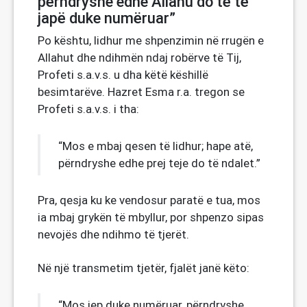
përndryshe edhe Allahu do të të
japë duke numëruar”
Po kështu, lidhur me shpenzimin në rrugën e
Allahut dhe ndihmën ndaj robërve të Tij,
Profeti s.a.v.s. u dha këtë këshillë
besimtarëve. Hazret Esma r.a. tregon se
Profeti s.a.v.s. i tha:
“Mos e mbaj qesen të lidhur; hape atë,
përndryshe edhe prej teje do të ndalet.”
Pra, qesja ku ke vendosur paratë e tua, mos
ia mbaj grykën të mbyllur, por shpenzo sipas
nevojës dhe ndihmo të tjerët.
Në një transmetim tjetër, fjalët janë këto:
“Mos jep duke numëruar, përndryshe