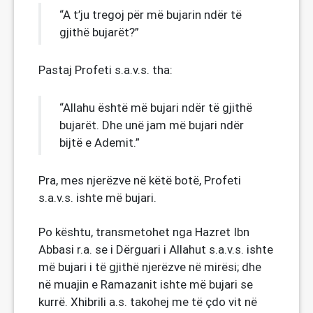
“A t’ju tregoj për më bujarin ndër të
gjithë bujarët?”
Pastaj Profeti s.a.v.s. tha:
“Allahu është më bujari ndër të gjithë
bujarët. Dhe unë jam më bujari ndër
bijtë e Ademit.”
Pra, mes njerëzve në këtë botë, Profeti
s.a.v.s. ishte më bujari.
Po kështu, transmetohet nga Hazret Ibn
Abbasi r.a. se i Dërguari i Allahut s.a.v.s. ishte
më bujari i të gjithë njerëzve në mirësi; dhe
në muajin e Ramazanit ishte më bujari se
kurrë. Xhibrili a.s. takohej me të çdo vit në