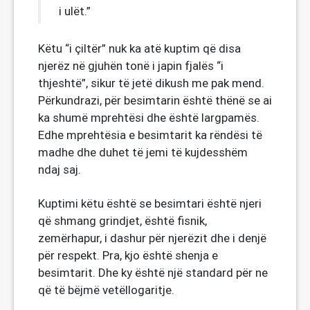
i ulët.”
Këtu “i çiltër” nuk ka atë kuptim që disa
njerëz në gjuhën tonë i japin fjalës “i
thjeshtë”, sikur të jetë dikush me pak mend.
Përkundrazi, për besimtarin është thënë se ai
ka shumë mprehtësi dhe është largpamës.
Edhe mprehtësia e besimtarit ka rëndësi të
madhe dhe duhet të jemi të kujdesshëm
ndaj saj.
Kuptimi këtu është se besimtari është njeri
që shmang grindjet, është fisnik,
zemërhapur, i dashur për njerëzit dhe i denjë
për respekt. Pra, kjo është shenja e
besimtarit. Dhe ky është një standard për ne
që të bëjmë vetëllogaritje.