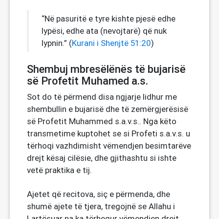
“Në pasuritë e tyre kishte pjesë edhe
lypësi, edhe ata (nevojtarë) që nuk
lypnin.” (
Kurani i Shenjtë 51:20
)
Shembuj mbresëlënës të bujarisë
së Profetit Muhamed a.s.
Sot do të përmend disa ngjarje lidhur me
shembullin e bujarisë dhe të zemërgjerësisë
së Profetit Muhammed s.a.v.s.. Nga këto
transmetime kuptohet se si Profeti s.a.v.s. u
tërhoqi vazhdimisht vëmendjen besimtarëve
drejt kësaj cilësie, dhe gjithashtu si ishte
vetë praktika e tij.
Ajetet që recitova, siç e përmenda, dhe
shumë ajete të tjera, tregojnë se Allahu i
Lartësuar na ka tërhequr vëmendjen drejt