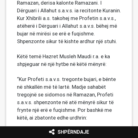
Ramazan, derisa kalonte Ramazani. I
Dërguari i Allahut s.a.v.s. ia recitonte Kuranin.
Kur Xhibrili a.s. takohej me Profetin s.a.v.s.,
atëherë i Dërguari i Allahut s.a.v.s. bëhej më
bujar në mirësi se erë e fuqishme.
Shpenzonte sikur të kishte ardhur një stuhi.
Këtë temë Hazret Musleh Maudi r.a. e ka
shpjeguar në një hytbe në këtë mënyrë:
“Kur Profeti s.a.v.s. tregonte bujari, e bënte
në shkallën më të lartë. Madje sahabët
tregojnë se sidomos në Ramazan, Profeti
s.a.v.s. shpenzonte në atë mënyrë sikur të
frynte një erë e fuqishme. Por bashkë me
këtë, ai zbatonte edhe urdhrin:
SHPËRNDAJE
وَلَا تُبَذِّرْ تَبْذِيرًا