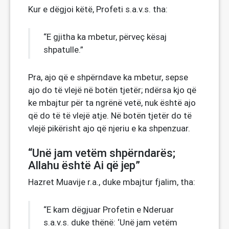
Kur e dëgjoi këtë, Profeti s.a.v.s. tha:
“E gjitha ka mbetur, përveç kësaj
shpatulle.”
Pra, ajo që e shpërndave ka mbetur, sepse
ajo do të vlejë në botën tjetër; ndërsa kjo që
ke mbajtur për ta ngrënë vetë, nuk është ajo
që do të të vlejë atje. Në botën tjetër do të
vlejë pikërisht ajo që njeriu e ka shpenzuar.
“Unë jam vetëm shpërndarës;
Allahu është Ai që jep”
Hazret Muavije r.a., duke mbajtur fjalim, tha:
“E kam dëgjuar Profetin e Nderuar
s.a.v.s. duke thënë: ‘Unë jam vetëm