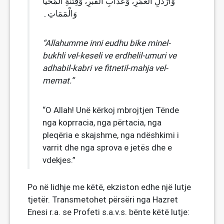
وَأَرْذَلِ الْعُمُرِ، وَعَذَابِ الْقَبْرِ، وَفِتْنَةِ الْمَحْيَا
وَالْمَمَاتِ۔
“Allahumme inni eudhu bike minel-
bukhli vel-keseli ve erdhelil-umuri ve
adhabil-kabri ve fitnetil-mahja vel-
memat.”
“O Allah! Unë kërkoj mbrojtjen Tënde
nga koprracia, nga përtacia, nga
pleqëria e skajshme, nga ndëshkimi i
varrit dhe nga sprova e jetës dhe e
vdekjes.”
Po në lidhje me këtë, ekziston edhe një lutje
tjetër. Transmetohet përsëri nga Hazret
Enesi r.a. se Profeti s.a.v.s. bënte këtë lutje: