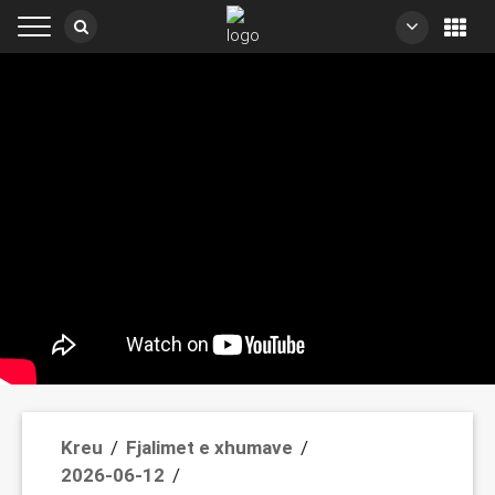
/
/
Kreu
Fjalimet e xhumave
/
2026-06-12