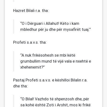
Hazret Bilali r.a. tha:
“O i Dërguari i Allahut! Këto i kam
mbledhur për ju dhe për mysafirët tuaj.”
Profeti s.a.v.s. tha:
“A nuk frikësohesh se mbi këtë
grumbullim mund të vijë vala e nxehtë e
xhehenemit?”
Pastaj Profeti s.a.v.s. e këshilloi Bilalin r.a.
dhe tha:
“O Bilal! Vazhdo të shpenzosh dhe, për
sa kohë është Zoti i Arshit, mos ki frikë