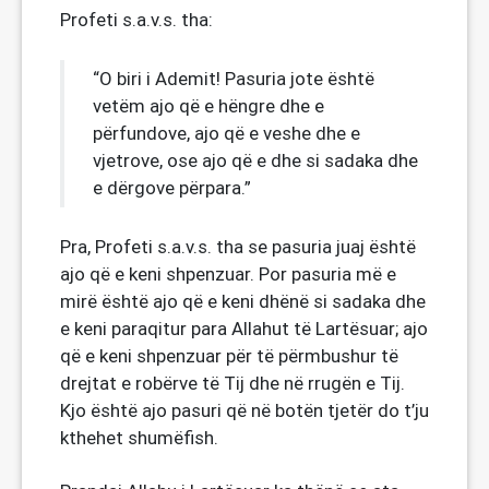
Profeti s.a.v.s. tha:
“O biri i Ademit! Pasuria jote është
vetëm ajo që e hëngre dhe e
përfundove, ajo që e veshe dhe e
vjetrove, ose ajo që e dhe si sadaka dhe
e dërgove përpara.”
Pra, Profeti s.a.v.s. tha se pasuria juaj është
ajo që e keni shpenzuar. Por pasuria më e
mirë është ajo që e keni dhënë si sadaka dhe
e keni paraqitur para Allahut të Lartësuar; ajo
që e keni shpenzuar për të përmbushur të
drejtat e robërve të Tij dhe në rrugën e Tij.
Kjo është ajo pasuri që në botën tjetër do t’ju
kthehet shumëfish.