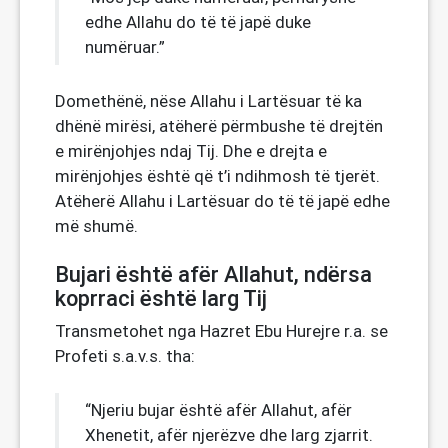
edhe Allahu do të të japë duke
numëruar.”
Domethënë, nëse Allahu i Lartësuar të ka
dhënë mirësi, atëherë përmbushe të drejtën
e mirënjohjes ndaj Tij. Dhe e drejta e
mirënjohjes është që t’i ndihmosh të tjerët.
Atëherë Allahu i Lartësuar do të të japë edhe
më shumë.
Bujari është afër Allahut, ndërsa
koprraci është larg Tij
Transmetohet nga Hazret Ebu Hurejre r.a. se
Profeti s.a.v.s. tha:
“Njeriu bujar është afër Allahut, afër
Xhenetit, afër njerëzve dhe larg zjarrit.