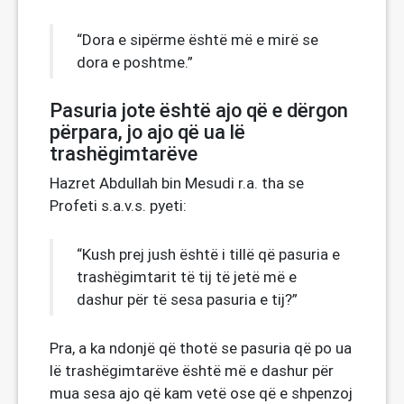
“Dora e sipërme është më e mirë se
dora e poshtme.”
Pasuria jote është ajo që e dërgon
përpara, jo ajo që ua lë
trashëgimtarëve
Hazret Abdullah bin Mesudi r.a. tha se
Profeti s.a.v.s. pyeti:
“Kush prej jush është i tillë që pasuria e
trashëgimtarit të tij të jetë më e
dashur për të sesa pasuria e tij?”
Pra, a ka ndonjë që thotë se pasuria që po ua
lë trashëgimtarëve është më e dashur për
mua sesa ajo që kam vetë ose që e shpenzoj