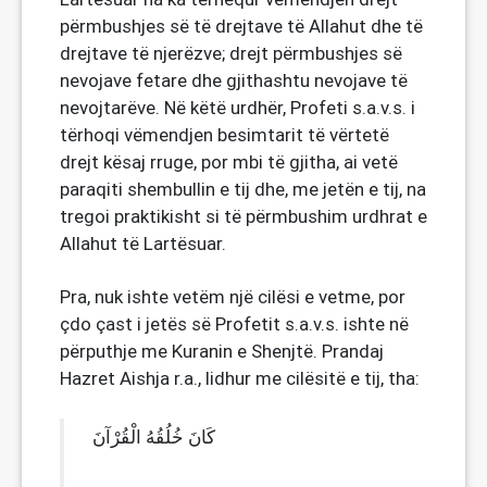
përmbushjes së të drejtave të Allahut dhe të
drejtave të njerëzve; drejt përmbushjes së
nevojave fetare dhe gjithashtu nevojave të
nevojtarëve. Në këtë urdhër, Profeti s.a.v.s. i
tërhoqi vëmendjen besimtarit të vërtetë
drejt kësaj rruge, por mbi të gjitha, ai vetë
paraqiti shembullin e tij dhe, me jetën e tij, na
tregoi praktikisht si të përmbushim urdhrat e
Allahut të Lartësuar.
Pra, nuk ishte vetëm një cilësi e vetme, por
çdo çast i jetës së Profetit s.a.v.s. ishte në
përputhje me Kuranin e Shenjtë. Prandaj
Hazret Aishja r.a., lidhur me cilësitë e tij, tha:
كَانَ خُلُقُهُ الْقُرْآنَ