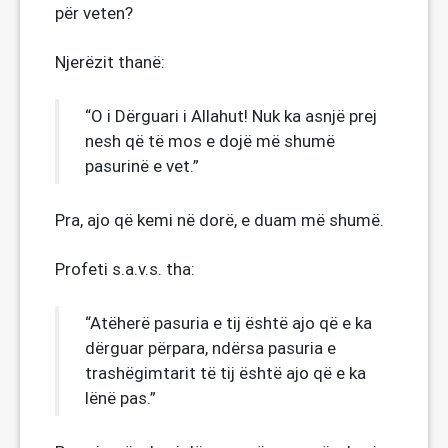
për veten?
Njerëzit thanë:
“O i Dërguari i Allahut! Nuk ka asnjë prej
nesh që të mos e dojë më shumë
pasurinë e vet.”
Pra, ajo që kemi në dorë, e duam më shumë.
Profeti s.a.v.s. tha:
“Atëherë pasuria e tij është ajo që e ka
dërguar përpara, ndërsa pasuria e
trashëgimtarit të tij është ajo që e ka
lënë pas.”