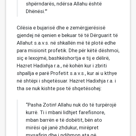
shpërndarës, ndërsa Allahu është
Dhënësi.’”
Cilësia e bujarisë dhe e zemërgjerësisë
gjendej në qenien e bekuar të të Dërguarit të
Allahut s.a.v.s. në shkallën më të plotë edhe
para misionit profetik. Dhe për këtë dëshmoi,
siç e lexojmë, bashkëshortja e tij e dëlirë,
Hazret Hadixhja r.a., në kohën kur i zbriti
shpallja e parë Profetit s.a.v.s., kur ai u kthye
në shtëpi i shqetësuar. Hazret Hadixhja r.a. i
tha se nuk kishte pse të shqetësohej:
“Pasha Zotin! Allahu nuk do të turpërojë
kurrë. Ti i mbani lidhjet farefisnore,
mban barrën e të dobëtit, bën ato
mirësi që janë zhdukur, mirëpret
mysafirin dhe i ndihmon ata që