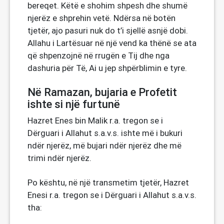
bereqet. Këtë e shohim shpesh dhe shumë
njerëz e shprehin vetë. Ndërsa në botën
tjetër, ajo pasuri nuk do t’i sjellë asnjë dobi.
Allahu i Lartësuar në një vend ka thënë se ata
që shpenzojnë në rrugën e Tij dhe nga
dashuria për Të, Ai u jep shpërblimin e tyre.
Në Ramazan, bujaria e Profetit
ishte si një furtunë
Hazret Enes bin Malik r.a. tregon se i
Dërguari i Allahut s.a.v.s. ishte më i bukuri
ndër njerëz, më bujari ndër njerëz dhe më
trimi ndër njerëz.
Po kështu, në një transmetim tjetër, Hazret
Enesi r.a. tregon se i Dërguari i Allahut s.a.v.s.
tha: