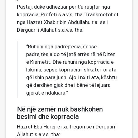
Pastaj, duke udhëzuar për t’u ruajtur nga
koprracia, Profeti s.a.v.s. tha. Transmetohet
nga Hazret Xhabir bin Abdullahu r.a. se i
Dërguari i Allahut s.a.v.s. tha:
“Ruhuni nga padrejtësia, sepse
padrejtësia do të jetë errësirë në Ditën
e Kiametit. Dhe ruhuni nga koprracia e
lakmia, sepse koprracia i shkatërroi ata
që ishin para jush. Ajo i nxiti ata, kështu
që derdhën gjak dhe i bënë të lejuara
gjërat e ndaluara.”
Në një zemër nuk bashkohen
besimi dhe koprracia
Hazret Ebu Hurejre r.a. tregon se i Dërguari i
Allahut s.a.v.s. tha: