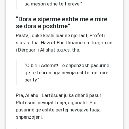
ua mëson edhe të tjerëve.”
“Dora e sipërme është më e mirë
se dora e poshtme”
Pastaj, duke këshilluar në një rast, Profeti
s.a.v.s. tha. Hazret Ebu Umame r.a. tregon se
i Dërguari i Allahut s.a.v.s. tha:
“O biri i Ademit! Të shpenzosh pasurinë
që të tepron nga nevoja është më mirë
për ty.”
Pra, Allahu i Lartësuar ju ka dhënë pasuri.
Plotësoni nevojat tuaja, sigurisht. Por
pasurinë që është përtej nevojave tuaja,
shpenzojeni.