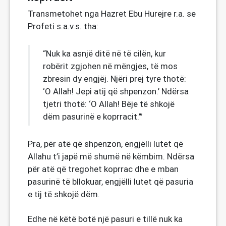
Transmetohet nga Hazret Ebu Hurejre r.a. se
Profeti s.a.v.s. tha:
“Nuk ka asnjë ditë në të cilën, kur
robërit zgjohen në mëngjes, të mos
zbresin dy engjëj. Njëri prej tyre thotë:
‘O Allah! Jepi atij që shpenzon.’ Ndërsa
tjetri thotë: ‘O Allah! Bëje të shkojë
dëm pasurinë e koprracit.’”
Pra, për atë që shpenzon, engjëlli lutet që
Allahu t’i japë më shumë në këmbim. Ndërsa
për atë që tregohet koprrac dhe e mban
pasurinë të bllokuar, engjëlli lutet që pasuria
e tij të shkojë dëm.
Edhe në këtë botë një pasuri e tillë nuk ka