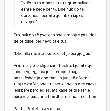
“Ndërsa ta mbash atë të grumbulluar
është e keqe për ty. Dhe nuk do të
qortohesh për atë që mban sipas
nevojës.”
Pra, nuk do të pyetesh pse e mbajte pasurinë
që të duhej për nevojat e tua.
“Dhe fillo me ata për të cilët je përgjegjës.”
Pra, mënyra e shpenzimit është kjo: ata që
janë përgjegjësia juaj, fëmijët tuaj,
bashkëshortja dhe familja juaj, të afërmit
tuaj të varfër, ose ata për kujdesin e të cilëve
jeni bërë përgjegjës, ata kanë të drejtën e
parë mbi pasurinë tuaj dhe mbi ndihmën tuaj.
Pastaj Profeti s.a.v.s. tha: