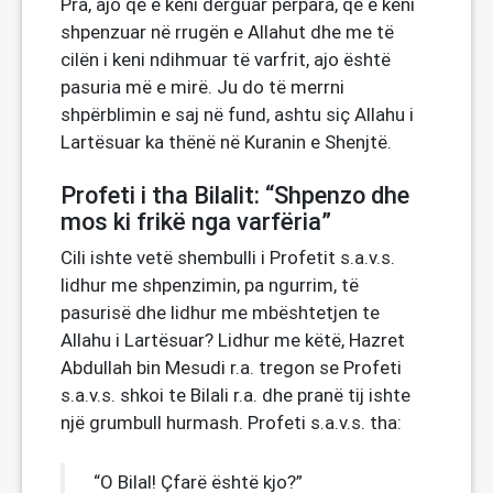
Pra, ajo që e keni dërguar përpara, që e keni
shpenzuar në rrugën e Allahut dhe me të
cilën i keni ndihmuar të varfrit, ajo është
pasuria më e mirë. Ju do të merrni
shpërblimin e saj në fund, ashtu siç Allahu i
Lartësuar ka thënë në Kuranin e Shenjtë.
Profeti i tha Bilalit: “Shpenzo dhe
mos ki frikë nga varfëria”
Cili ishte vetë shembulli i Profetit s.a.v.s.
lidhur me shpenzimin, pa ngurrim, të
pasurisë dhe lidhur me mbështetjen te
Allahu i Lartësuar? Lidhur me këtë, Hazret
Abdullah bin Mesudi r.a. tregon se Profeti
s.a.v.s. shkoi te Bilali r.a. dhe pranë tij ishte
një grumbull hurmash. Profeti s.a.v.s. tha:
“O Bilal! Çfarë është kjo?”