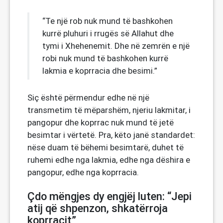
“Te një rob nuk mund të bashkohen
kurrë pluhuri i rrugës së Allahut dhe
tymi i Xhehenemit. Dhe në zemrën e një
robi nuk mund të bashkohen kurrë
lakmia e koprracia dhe besimi.”
Siç është përmendur edhe në një
transmetim të mëparshëm, njeriu lakmitar, i
pangopur dhe koprrac nuk mund të jetë
besimtar i vërtetë. Pra, këto janë standardet:
nëse duam të bëhemi besimtarë, duhet të
ruhemi edhe nga lakmia, edhe nga dëshira e
pangopur, edhe nga koprracia.
Çdo mëngjes dy engjëj luten: “Jepi
atij që shpenzon, shkatërroja
koprracit”