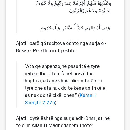
وَعَلَانِيَةً فَلَهُمْ أَجْرُهُمْ عِندَ رَبِّهِمْ وَلَا خَوْفٌ
عَلَيْهِمْ وَلَا هُمْ يَحْزَنُونَ.
وَفِي أَمْوَالِهِمْ حَقٌّ لِّلسَّائِلِ وَالْمَحْرُومِ.
Ajeti i parë që recitova është nga surja el-
Bekare. Përkthimi i tij është:
“Ata që shpenzojnë pasuritë e tyre
natën dhe ditën, fshehurazi dhe
haptazi, e kanë shpërblimin te Zoti i
tyre dhe ata nuk do të kenë as frikë e
as nuk do të pikëllohen.” (
Kurani i
Shenjtë 2:275
)
Ajeti i dytë është nga surja edh-Dharijat, në
të cilin Allahu i Madhërishëm thotë: