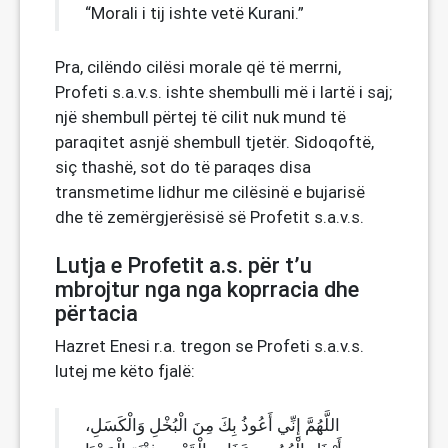
“Morali i tij ishte vetë Kurani.”
Pra, cilëndo cilësi morale që të merrni,
Profeti s.a.v.s. ishte shembulli më i lartë i saj;
një shembull përtej të cilit nuk mund të
paraqitet asnjë shembull tjetër. Sidoqoftë,
siç thashë, sot do të paraqes disa
transmetime lidhur me cilësinë e bujarisë
dhe të zemërgjerësisë së Profetit s.a.v.s.
Lutja e Profetit a.s. për t’u
mbrojtur nga nga koprracia dhe
përtacia
Hazret Enesi r.a. tregon se Profeti s.a.v.s.
lutej me këto fjalë:
اللَّهُمَّ إِنِّي أَعُوذُ بِكَ مِنَ الْبُخْلِ وَالْكَسَلِ،