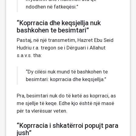
ndodhen në fatkeqësi.”
“Koprracia dhe keqsjellja nuk
bashkohen te besimtari”
Pastaj, në një transmetim, Hazret Ebu Seid
Hudriu r.a. tregon se i Dërguari i Allahut
s.a.v.s. tha:
“Dy cilësi nuk mund të bashkohen te
besimtari: koprracia dhe keqsjellja.”
Pra, besimtari nuk do të ketë as koprraci, as
me sjellje të keqe. Edhe kjo është një masë
për ta vlerësuar veten.
“Koprracia i shkatërroi popujt para
jush”