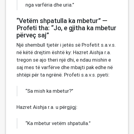
nga varfëria dhe uria.”
“Vetëm shpatulla ka mbetur” —
Profeti tha: “Jo, e gjitha ka mbetur
përveç saj”
Një shembull tjetër i jetës së Profetit s.a.v.s.
në këtë drejtim është ky: Hazret Aishja r.a.
tregon se ajo theri një dhi, e ndau mishin e
saj mes të varfërve dhe mbajti pak edhe në
shtëpi për ta ngrënë. Profeti s.a.v.s. pyeti:
“Sa mish ka mbetur?”
Hazret Aishja r.a. u përgjigj:
“Ka mbetur vetëm shpatulla.”