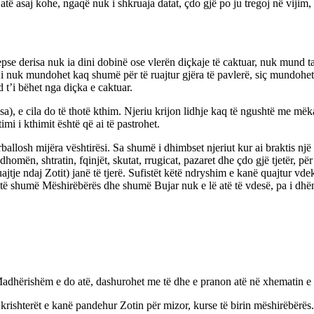
ë asaj kohe, ngaqë nuk i shkruaja datat, çdo gjë po ju tregoj në vijim, 
pse derisa nuk ia dini dobinë ose vlerën diçkaje të caktuar, nuk mund ta
 Ai nuk mundohet kaq shumë për të ruajtur gjëra të pavlerë, siç mundohet 
 t’i bëhet nga diçka e caktuar.
a), e cila do të thotë kthim. Njeriu krijon lidhje kaq të ngushtë me mëkate
mi i kthimit është që ai të pastrohet.
llosh mijëra vështirësi. Sa shumë i dhimbset njeriut kur ai braktis një s
dhomën, shtratin, fqinjët, skutat, rrugicat, pazaret dhe çdo gjë tjetër, p
ajtje ndaj Zotit) janë të tjerë. Sufistët këtë ndryshim e kanë quajtur v
shtë shumë Mëshirëbërës dhe shumë Bujar nuk e lë atë të vdesë, pa i dh
 Madhërishëm e do atë, dashurohet me të dhe e pranon atë në xhematin e
ishterët e kanë pandehur Zotin për mizor, kurse të birin mëshirëbërës. Pra