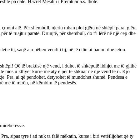
është pa datë. Hazret Mesihu i Premtuar a.s. thotë:
 çmoni atë. Për shembull, njeriu mban plot gjëra në shtëpi: para, gjëra
për të ruajtur paratë. Drunjtë, për shembull, do t’i lërë në një cep dhe
t e tij, saqë ato bëhen vendi i tij, në të cilin ai banon dhe jeton.
htëpi! Që të braktisë një vend, i duhet të shkëputë lidhjet me të gjithë
ër të mos u kthyer kurrë më aty e për të shkuar në një vend të ri. Kjo
dekje. Pra, ai që pendohet, detyrohet të mundohet shumë. Pendesa e
ënë më të mirën, në këmbim të pendesës.
 mirëbërësve.
, sipas tyre i ati nuk ta falë mëkatin, kurse i biri vetëflijohet që ty