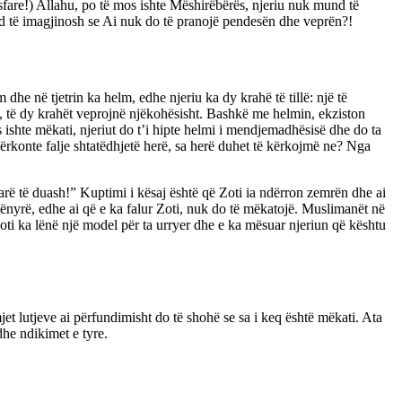
u asfare!) Allahu, po të mos ishte Mëshirëbërës, njeriu nuk mund të
und të imagjinosh se Ai nuk do të pranojë pendesën dhe veprën?!
 dhe në tjetrin ka helm, edhe njeriu ka dy krahë të tillë: një të
ra, të dy krahët veprojnë njëkohësisht. Bashkë me helmin, ekziston
s ishte mëkati, njeriut do t’i hipte helmi i mendjemadhësisë dhe do ta
ërkonte falje shtatëdhjetë herë, sa herë duhet të kërkojmë ne? Nga
farë të duash!” Kuptimi i kësaj është që Zoti ia ndërron zemrën dhe ai
 mënyrë, edhe ai që e ka falur Zoti, nuk do të mëkatojë. Muslimanët në
 Zoti ka lënë një model për ta urryer dhe e ka mësuar njeriun që kështu
jet lutjeve ai përfundimisht do të shohë se sa i keq është mëkati. Ata
he ndikimet e tyre.