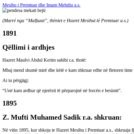
Mesihu i Premtuar dhe Imam Mehdiu a.s.
(Marrë nga “Malfuzat”, thëniet e Hazret Mesihut të Premtuar a.s.)
1891
Qëllimi i ardhjes
Hazret Maulvi Abdul Kerim sahibi r.a. thotë:
Mbaj mend shumë mirë dhe këtë e kam shkruar edhe në fletoren time që,
Ai iu përgjigj:
“Unë kam ardhur që njerëzit të përparojnë në forcën e besimit”.
1895
Z. Mufti Muhamed Sadik r.a. shkruan:
Në vitin 1895, kur shkoja te Hazret Mesihu i Premtuar a.s., shkruaja fj