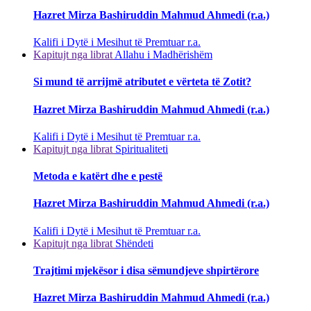
Hazret Mirza Bashiruddin Mahmud Ahmedi (r.a.)
Kalifi i Dytë i Mesihut të Premtuar r.a.
Kapitujt nga librat
Allahu i Madhërishëm
Si mund të arrijmë atributet e vërteta të Zotit?
Hazret Mirza Bashiruddin Mahmud Ahmedi (r.a.)
Kalifi i Dytë i Mesihut të Premtuar r.a.
Kapitujt nga librat
Spiritualiteti
Metoda e katërt dhe e pestë
Hazret Mirza Bashiruddin Mahmud Ahmedi (r.a.)
Kalifi i Dytë i Mesihut të Premtuar r.a.
Kapitujt nga librat
Shëndeti
Trajtimi mjekësor i disa sëmundjeve shpirtërore
Hazret Mirza Bashiruddin Mahmud Ahmedi (r.a.)