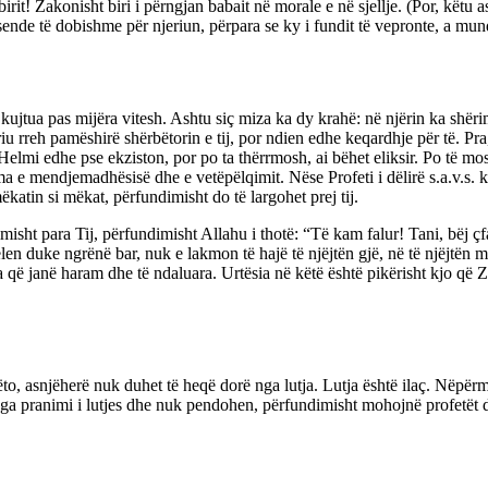
 birit! Zakonisht biri i përngjan babait në morale e në sjellje. (Por, kët
 sende të dobishme për njeriun, përpara se ky i fundit të vepronte, a m
iu kujtua pas mijëra vitesh. Ashtu siç miza ka dy krahë: në njërin ka shërim
riu rreh pamëshirë shërbëtorin e tij, por ndien edhe keqardhje për të. P
 Helmi edhe pse ekziston, por po ta thërrmosh, ai bëhet eliksir. Po të mo
 e mendjemadhësisë dhe e vetëpëlqimit. Nëse Profeti i dëlirë s.a.v.s. k
katin si mëkat, përfundimisht do të largohet prej tij.
misht para Tij, përfundimisht Allahu i thotë: “Të kam falur! Tani, bëj ç
delen duke ngrënë bar, nuk e lakmon të hajë të njëjtën gjë, në të njëjtën
era që janë haram dhe të ndaluara. Urtësia në këtë është pikërisht kjo që
to, asnjëherë nuk duhet të heqë dorë nga lutja. Lutja është ilaç. Nëpërm
nga pranimi i lutjes dhe nuk pendohen, përfundimisht mohojnë profetët d