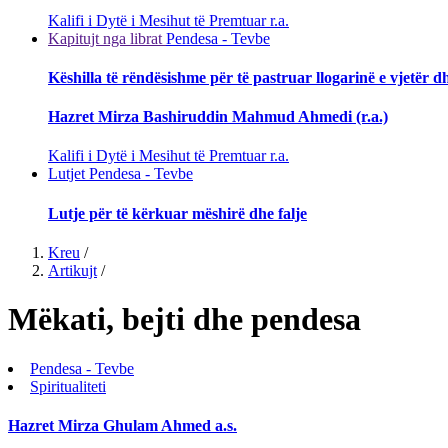
Kalifi i Dytë i Mesihut të Premtuar r.a.
Kapitujt nga librat
Pendesa - Tevbe
Këshilla të rëndësishme për të pastruar llogarinë e vjetër 
Hazret Mirza Bashiruddin Mahmud Ahmedi (r.a.)
Kalifi i Dytë i Mesihut të Premtuar r.a.
Lutjet
Pendesa - Tevbe
Lutje për të kërkuar mëshirë dhe falje
Kreu
/
Artikujt
/
Mëkati, bejti dhe pendesa
Pendesa - Tevbe
Spiritualiteti
Hazret Mirza Ghulam Ahmed a.s.