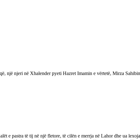
 një njeri në Xhalender pyeti Hazret Imamin e vërtetë, Mirza Sahibin a.s
alët e pastra të tij në një fletore, të cilën e merrja në Lahor dhe ua le