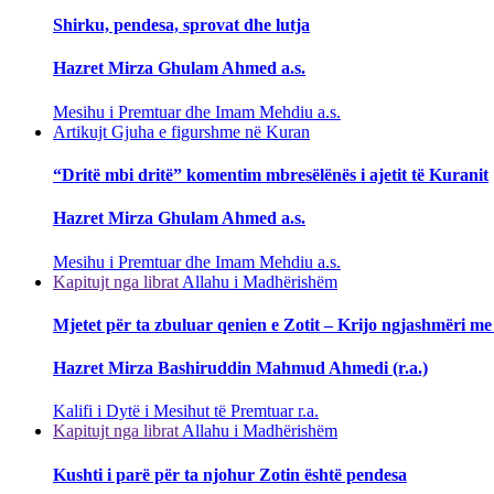
Shirku, pendesa, sprovat dhe lutja
Hazret Mirza Ghulam Ahmed a.s.
Mesihu i Premtuar dhe Imam Mehdiu a.s.
Artikujt
Gjuha e figurshme në Kuran
“Dritë mbi dritë” komentim mbresëlënës i ajetit të Kuranit
Hazret Mirza Ghulam Ahmed a.s.
Mesihu i Premtuar dhe Imam Mehdiu a.s.
Kapitujt nga librat
Allahu i Madhërishëm
Mjetet për ta zbuluar qenien e Zotit – Krijo ngjashmëri me
Hazret Mirza Bashiruddin Mahmud Ahmedi (r.a.)
Kalifi i Dytë i Mesihut të Premtuar r.a.
Kapitujt nga librat
Allahu i Madhërishëm
Kushti i parë për ta njohur Zotin është pendesa