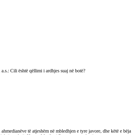
.: Cili është qëllimi i ardhjes suaj në botë?
xoja ahmedianëve të atjeshëm në mbledhjen e tyre javore, dhe këtë e bëja