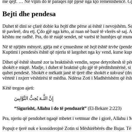
me qejf. … Në vijim do të paraqes një pjesë nga kjo remenishencë. Gjat
Bejti dhe pendesa
Duhet të dini se çfarë dobie ka
bejti
dhe përse ai është i nevojshëm. Se
të pavlerë, dru etj. Çdo gjë nga këto, ai ruan në bazë të vlerës së saj.
kështu me radhë. Pra, do të ruajë sendet, në varësi të humbjes që mund
Në të njëjtën mënyrë, gjëja më e çmueshme në
bejt
është
tevbe
(pendes
Kuptimi i pendesës është që njeriu të largohet nga ky vend, kurse kupti
Dihet që është shumë zor ta braktisësh vendin, sepse detyrohesh të përba
shokët e miqtë. Madje, i duhet të braktisë çdo gjë të përditshmërisë, si 
quhet pendesë. Shokët e mëkatit janë të tjerë dhe shokët e
takvasë
(dru
vërtetë i nxjerr vështirësi të mëdha. Ndërsa Zoti i Madhërishëm që ë
Këtë tregon ajeti:
إِنَّ اللَّـهَ يُحِبُّ التَّوَّابِينَ
“Sigurisht, Allahu i do të penduarit”
(El-Bekare 2:223)
Pra, njeriu që pendohet ngaqë mbetet i vetmuar dhe i gjorë, Allahu i
Popujt e tjerë nuk e konsiderojnë Zotin si Mëshirëbërës dhe Bujar. Të kr