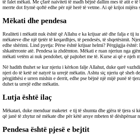
të falet mëkati. Me çfarë naiviteti të madh bëjnë dallim mes të atit e të
merrte dot frymë qoftë edhe për një herë të vetme. Ai që krijoi mijëra
Mëkati dhe pendesa
Realiteti i mëkatit nuk është që Allahu e ka krijuar atë dhe falja e tij 
mëkateve dhe një tjetër të keqardhjes, të pendesës, të shqetësimit. Nje
edhe shërimi. Lind pyetja: Përse është krijuar helmi? Përgjigjja është:
shkatërronte atë. Pendesa ia zhdëmton. Mëkati e ruan njeriun nga gjëma
mëkati vetëm ai nuk pendohet, që pajtohet me të. Kurse ai që e njeh më
Në hadith thuhet se kur njeriu i kërkon falje Allahut, duke qarë vazhdi
njeri do të ketë në natyrë ta urrejë mëkatin. Ashtu siç njeriu që sheh 
përgjithësi e urren mishin e derrit, edhe pse bëjnë një mijë punë të tj
duhet ta urrejë edhe mëkatin.
Lutja është ilaç
Mëkatari, duke menduar maketet e tij të shumta dhe gjëra të tjera si kë
që janë të zhytur në mëkate dhe për këtë arsye mbeten të dëshpëruar 
Pendesa është pjesë e bejtit