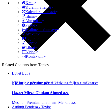
Kreu
Kurani i Shenjtë
Kalendari i namazit
Islami
Ahmediati
Pyetje
Fjalimet e xhumave
Artikujt
Lajme
Lutjet
Librat
Video
Kontaktoni
Related Contents from Topics
Lutjet
Lutja
Një lutje e përulur për të kërkuar faljen e mëkateve
Hazret Mirza Ghulam Ahmed a.s.
Mesihu i Premtuar dhe Imam Mehdiu a.s.
Artikujt
Pendesa - Tevbe