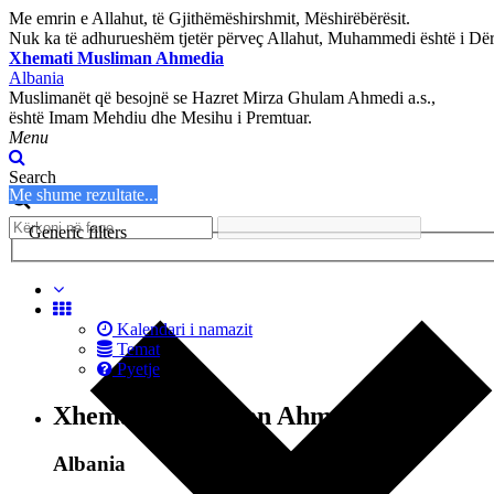
Me emrin e Allahut, të Gjithëmëshirshmit, Mëshirëbërësit.
Nuk ka të adhurueshëm tjetër përveç Allahut, Muhammedi është i Dërg
Xhemati Musliman Ahmedia
Albania
Muslimanët që besojnë se Hazret Mirza Ghulam Ahmedi a.s.,
është Imam Mehdiu dhe Mesihu i Premtuar.
Menu
Search
Me shume rezultate...
Generic filters
Kalendari i namazit
Temat
Pyetje
Xhemati Musliman Ahmedia
Albania