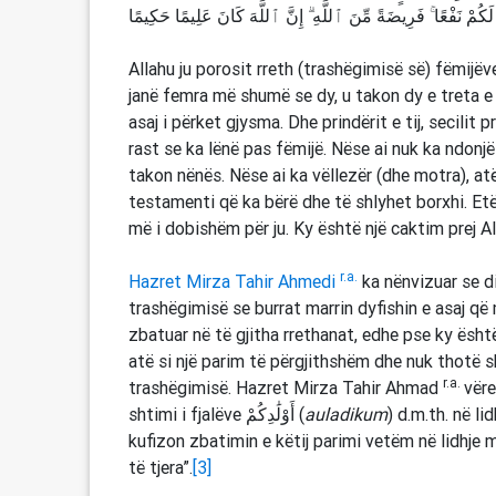
 حَكِيمًا
Allahu ju porosit rreth (trashëgimisë së) fëmijëv
janë femra më shumë se dy, u takon dy e treta e a
asaj i përket gjysma. Dhe prindërit e tij, secilit p
rast se ka lënë pas fëmijë. Nëse ai nuk ka ndonjë 
takon nënës. Nëse ai ka vëllezër (dhe motra), at
testamenti që ka bërë dhe të shlyhet borxhi. Etëri
më i dobishëm për ju. Ky është një caktim prej All
r.a.
Hazret Mirza Tahir Ahmedi
ka nënvizuar se d
trashëgimisë se burrat marrin dyfishin e asaj që 
zbatuar në të gjitha rrethanat, edhe pse ky ësht
atë si një parim të përgjithshëm dhe nuk thotë sh
r.a.
trashëgimisë. Hazret Mirza Tahir Ahmad
vëre
shtimi i fjalëve أَوْلَٰدِكُمْ (
auladikum
) d.m.th. në li
kufizon zbatimin e këtij parimi vetëm në lidhje 
të tjera”.
[3]