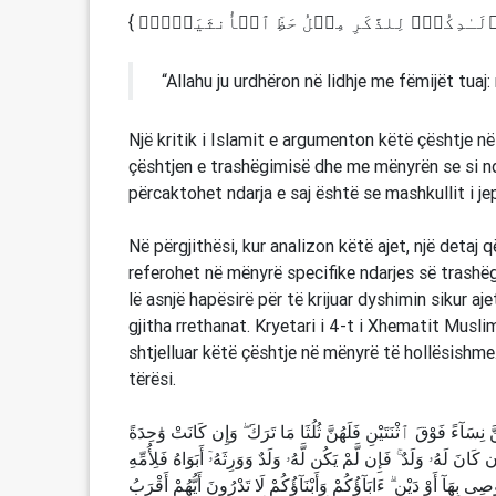
{ لَـٰدِكُمۡۖ لِلذَّكَرِ مِثۡلُ حَظِّ ٱلۡأُنثَیَیۡنِۚ
“Allahu ju urdhëron në lidhje me fëmijët tuaj
Një kritik i Islamit e argumenton këtë çështje 
çështjen e trashëgimisë dhe me mënyrën se si ndah
përcaktohet ndarja e saj është se mashkullit i jep
Në përgjithësi, kur analizon këtë ajet, një detaj
referohet në mënyrë specifike ndarjes së trashëg
lë asnjë hapësirë për të krijuar dyshimin sikur aj
gjitha rrethanat. Kryetari i 4-t i Xhematit Mus
shtjelluar këtë çështje në mënyrë të hollësishme
tërësi.
 نِسَآءً فَوْقَ ٱثْنَتَيْنِ فَلَهُنَّ ثُلُثَا مَا تَرَكَ ۖ وَإِن كَانَتْ وَٰحِدَةً
انَ لَهُۥ وَلَدٌ ۚ فَإِن لَّمْ يَكُن لَّهُۥ وَلَدٌ وَوَرِثَهُۥٓ أَبَوَاهُ فَلِأُمِّهِ
بِهَآ أَوْ دَيْنٍ ۗ ءَابَآؤُكُمْ وَأَبْنَآؤُكُمْ لَا تَدْرُونَ أَيُّهُمْ أَقْرَبُ