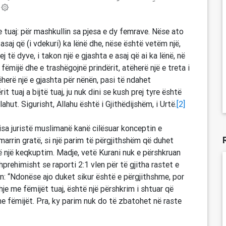
لَكُمْ نَفْعًا ۚ فَرِيضَةً مِّنَ ٱللَّهِ ۗ إِنَّ ٱللَّهَ كَانَ عَلِيمًا ‎۞
e tuaj: për mashkullin sa pjesa e dy femrave. Nëse ato
saj që (i vdekuri) ka lënë dhe, nëse është vetëm një,
rej të dyve, i takon një e gjashta e asaj që ai ka lënë, në
fëmijë dhe e trashëgojnë prindërit, atëherë një e treta i
ëherë një e gjashta për nënën, pasi të ndahet
t tuaj a bijtë tuaj, ju nuk dini se kush prej tyre është
ahut. Sigurisht, Allahu është i Gjithëdijshëm, i Urtë.
[2]
isa juristë muslimanë kanë cilësuar konceptin e
marrin gratë, si një parim të përgjithshëm që duhet
ë një keqkuptim. Madje, vetë Kurani nuk e përshkruan
prehimisht se raporti 2:1 vlen për të gjitha rastet e
n: “Ndonëse ajo duket sikur është e përgjithshme, por
dhje me fëmijët tuaj, është një përshkrim i shtuar që
me fëmijët. Pra, ky parim nuk do të zbatohet në raste