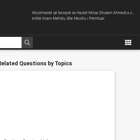
Muslimanët që besojnë se Hazret Mirza Ghulam Ahmedi a.s.,
është Imam Mehdiu dhe Mesihu i Premtuar.
Related Questions by Topics