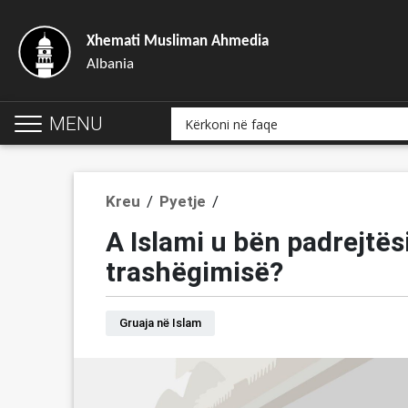
Xhemati Musliman Ahmedia
Albania
MENU
Kreu
/
Pyetje
/
A Islami u bën padrejtës
trashëgimisë?
Gruaja në Islam