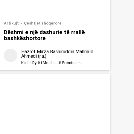
Artikujt
Çështjet shoqërore
Dëshmi e një dashurie të rrallë
bashkëshortore
Hazret Mirza Bashiruddin Mahmud
Ahmedi (r.a.)
Kalifi i Dytë i Mesihut të Premtuar r.a.