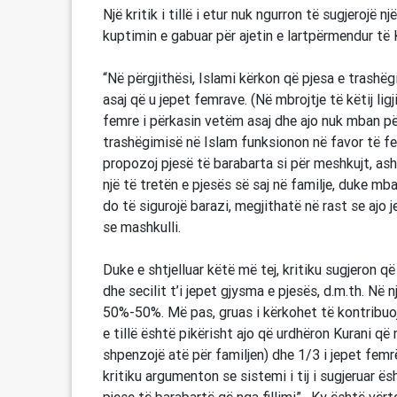
Një kritik i tillë i etur nuk ngurron të sugjerojë 
kuptimin e gabuar për ajetin e lartpërmendur të 
“Në përgjithësi, Islami kërkon që pjesa e trashëg
asaj që u jepet femrave. (Në mbrojtje të këtij lig
femre i përkasin vetëm asaj dhe ajo nuk mban përgj
trashëgimisë në Islam funksionon në favor të fe
propozoj pjesë të barabarta si për meshkujt, as
një të tretën e pjesës së saj në familje, duke mb
do të sigurojë barazi, megjithatë në rast se ajo
se mashkulli.
Duke e shtjelluar këtë më tej, kritiku sugjeron q
dhe secilit t’i jepet gjysma e pjesës, d.m.th. Në
50%-50%. Më pas, gruas i kërkohet të kontribuojë 
e tillë është pikërisht ajo që urdhëron Kurani që n
shpenzojë atë për familjen) dhe 1/3 i jepet femrë
kritiku argumenton se sistemi i tij i sugjeruar ë