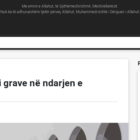
Me emrin e Allahut, të Gjithëmëshirshmit, Mëshirëbërësit.
Nuk ka të adhurueshëm tjetër përveç Allahut, Muhammedi është i Dërguari i Allahut.
i grave në ndarjen e