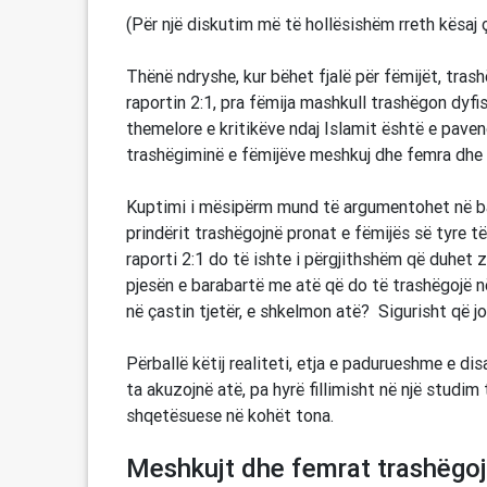
(Për një diskutim më të hollësishëm rreth kësaj 
Thënë ndryshe, kur bëhet fjalë për fëmijët, tra
raportin 2:1, pra fëmija mashkull trashëgon dyfis
themelore e kritikëve ndaj Islamit është e paven
trashëgiminë e fëmijëve meshkuj dhe femra dhe 
Kuptimi i mësipërm mund të argumentohet në bazë
prindërit trashëgojnë pronat e fëmijës së tyre të
raporti 2:1 do të ishte i përgjithshëm që duhet zb
pjesën e barabartë me atë që do të trashëgojë n
në çastin tjetër, e shkelmon atë? Sigurisht që jo
Përballë këtij realiteti, etja e padurueshme e dis
ta akuzojnë atë, pa hyrë fillimisht në një studim
shqetësuese në kohët tona.
Meshkujt dhe femrat trashëgoj