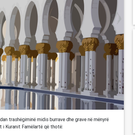
 ndan trashëgiminë midis burrave dhe grave në mënyrë
t i Kuranit Famëlartë që thotë: