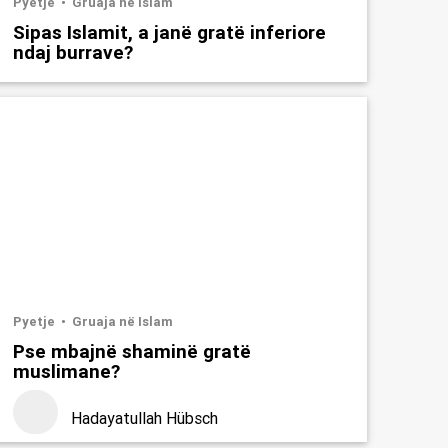
Pyetje
Gruaja në Islam
Sipas Islamit, a janë gratë inferiore
ndaj burrave?
Pyetje
Gruaja në Islam
Pse mbajnë shaminë gratë
muslimane?
Hadayatullah Hübsch