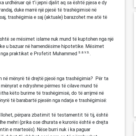
a urdhëruar që t’i jepni djalit aq sa është pjesa e dy
Prandaj, duke marrë një pjesë të trashëgimisë në
 saj, trashëgimia e saj (aktuale) barazohet me atë të
t është se mësimet islame nuk mund të kuptohen nga një
 duke u bazuar në hamendësime hipotetike. Mësimet
s.a.v.s.
he nga praktikat e Profetit Muhammed
.
in në mënyrë të drejtë pjesë nga trashëgimia? Për ta
s mënyrat e ndryshme përmes të cilave mund të
jitha këto burime të trashëgimisë, do të arrijmë në
nyrë të barabartë pjesën nga ndarja e trashëgimisë:
ollohet, përpara zbatimit të testamentit të tij, është
edhe mehri (prika ose dhurata e kurorës është e drejta
ntin e martesës). Nëse burri nuk i ka paguar