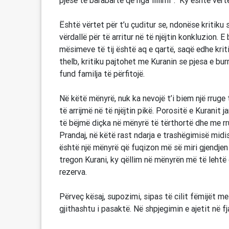
pjese të barabartë që nga fillimi”. Ky është vër
Është vërtet për t’u çuditur se, ndonëse kritiku 
vërdallë për të arritur në të njëjtin konkluzion.
mësimeve të tij është aq e qartë, saqë edhe kriti
thelb, kritiku pajtohet me Kuranin se pjesa e bu
fund familja të përfitojë.
Në këtë mënyrë, nuk ka nevojë t’i biem një rruge 
të arrijmë në të njëjtin pikë. Porositë e Kuranit 
të bëjmë diçka në mënyrë të tërthortë dhe me rr
Prandaj, në këtë rast ndarja e trashëgimisë midi
është një mënyrë që fuqizon më së miri gjendjen
tregon Kurani, ky qëllim në mënyrën më të lehtë
rezerva.
Përveç kësaj, supozimi, sipas të cilit fëmijët m
gjithashtu i pasaktë. Në shpjegimin e ajetit në 