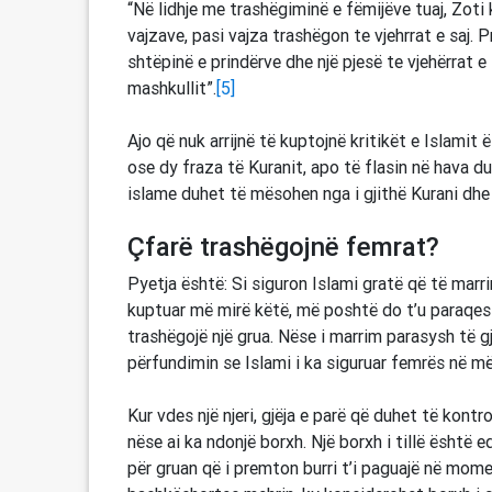
“Në lidhje me trashëgiminë e fëmijëve tuaj, Zoti k
vajzave, pasi vajza trashëgon te vjehrrat e saj. 
shtëpinë e prindërve dhe një pjesë te vjehërrat e
mashkullit”.
[5]
Ajo që nuk arrijnë të kuptojnë kritikët e Islami
ose dy fraza të Kuranit, apo të flasin në hava
islame duhet të mësohen nga i gjithë Kurani d
Çfarë trashëgojnë femrat?
Pyetja është: Si siguron Islami gratë që të marr
kuptuar më mirë këtë, më poshtë do t’u paraqe
trashëgojë një grua. Nëse i marrim parasysh të g
përfundimin se Islami i ka siguruar femrës në më
Kur vdes një njeri, gjëja e parë që duhet të kontr
nëse ai ka ndonjë borxh. Një borxh i tillë është 
për gruan që i premton burri t’i paguajë në mome