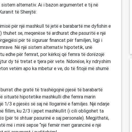
një sistem alternativ. Ai i bazon argumentet e tij në
Kuranit të Shenjtë:
imisë për një mashkull të jetë e barabartë me dyfishin e
ji) thuhet se, meqenëse të ardhurat dhe pasuritë e një
egjësi për të siguruar financat për familjen, ligji i
mrave. Në një sistem alternativ hipotetik, unë
htu edhe për femrat, por kërkoj që femra të dorëzojë
ajtur dy të tretat e tjera për vete. Ndonëse, ky ndryshim
 jeton vetëm apo ka mbetur e ve, do të fitojë më shumë
ë burrat dhe gratë të trashëgojnë pjesë të barabartë
 një situatë hipotetike mashkulli dhe femra marin
1/3 e pjesës së saj në llogarinë e familjes. Një ndarje
ë fillim, ku 2/3 i jepet mashkullit (i cili obligohet ta
s (për të shtuar pasurinë e saj personale). Megjithatë,
shtë më i mirë sepse “një femër merr garancinë e një