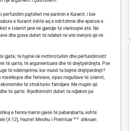
tet një argument i çuditshëm!
si përfundim pajtohet me parimin e Kuranit, i bie
 E bukura e Kuranit është aq e ndritshme dhe epërsia e
kët e Islamit janë në gjendje ta vlerësojnë atë. Në
rrave dhe grave duhet të ndahet në atë mënyrë që në
të gjatë, të hyjmë në rrethrrotullim dhe përfundimisht
janë të qarta, të argumentuara dhe të drejtpërdrejta. Pse
ugë të ndërmjetme, kur mund ta bëjmë drejtpërdrejt?
s meshkujve dhe femrave, sipas rregullave të islamit,
 ekonomike të strukturës familjare. Me rrugën që
 dhe të qartë. Rrjedhimisht duhet ta ndjekim pa
eshkuj e femra marrin pjesë të pabarabarta, është
a.s.
fjalë (4:12), Hazret Mesihu i Premtuar
shkruan: