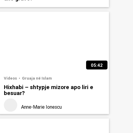
05:42
Videos
Gruaja në Islam
Hixhabi – shtypje mizore apo liri e
besuar?
Anne-Marie Ionescu