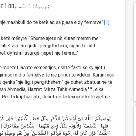
یُوصِیكُمُ ٱللَّهُ فِیۤ أَوۡ
: një mashkull do të ketë aq sa pjesa e dy femrave”.
[1]
në këtë mënyrë: “Shumë ajete në Kuran merren me
et ajo. Rregulli i përgjithshëm, sipas të cilit
et dyfishi i asaj që i jepet një femre…”.
 që mbetet jashtë vëmendjes, është fakti se ky ajet i
imisë midis fëmijëve të një prindi të vdekur. Kurani nuk
et qenka “një ligj i përgjithshëm” që duhet zbatuar në të
r.a.
liman Ahmedia, Hazret Mirza Tahir Ahmedia
, e ka
. Për ta kuptuar atë, duhet që ta lexojmë këtë ajet në
يُوصِيكُمُ ٱللَّهُ فِىٓ أَوْلَٰدِكُمْ ۖ لِلذَّكَرِ مِثْلُ حَظِّ ٱلْأُنثَيَيْنِ ۚ فَإِن كُنَّ
فَلَهَا ٱلنِّصْفُ ۚ وَلِأَبَوَيْهِ لِكُلِّ وَٰحِدٍ مِّنْهُمَا ٱلسُّدُسُ مِمَّا تَرَكَ إِن كَ
ٱلثُّلُثُ ۚ فَإِن كَانَ لَهُۥٓ إِخْوَةٌ فَلِأُمِّهِ ٱلسُّدُسُ ۚ مِنۢ بَعْدِ وَصِيَّةٍ يُوصِى 