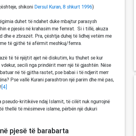
çështeje, shikoni
Dersul Kuran, 8 shkurt 1996
)
shëgimia duhet të ndahet duke mbajtur parasysh
hin e pjesës në krahasim me femrat. Si i tillë, akuza
d dhe e zbrazët. Pra, çështja duhej të lidhej vetëm me
me të gjithë të afërmit meshkuj/femra.
 të të njëjtit ajet në diskutim, ku thuhet se kur
 vdekur, secili nga prindërit merr një të gjashtën. Nëse
atuar në të gjitha rastet, pse babai i të ndjerit merr
ëna? Pse vallë Kurani parashtron një parim dhe më pas,
!
[4]
a pseudo-kritikëve ndaj Islamit, të cilët nuk ngurrojnë
 të thellë të mësimeve islame, përbën një dukuri
në pjesë të barabarta