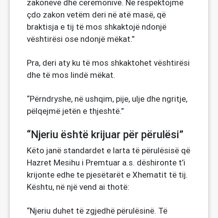
zakoneve dhe ceremonive. Ne respektojmë
çdo zakon vetëm deri në atë masë, që
braktisja e tij të mos shkaktojë ndonjë
vështirësi ose ndonjë mëkat.”
Pra, deri aty ku të mos shkaktohet vështirësi
dhe të mos lindë mëkat.
“Përndryshe, në ushqim, pije, ulje dhe ngritje,
pëlqejmë jetën e thjeshtë.”
“Njeriu është krijuar për përulësi”
Këto janë standardet e larta të përulësisë që
Hazret Mesihu i Premtuar a.s. dëshironte t’i
krijonte edhe te pjesëtarët e Xhematit të tij.
Kështu, në një vend ai thotë:
“Njeriu duhet të zgjedhë përulësinë. Të