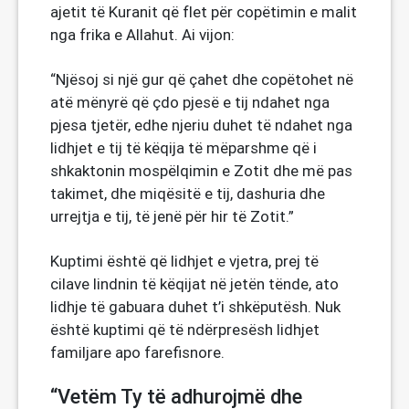
ajetit të Kuranit që flet për copëtimin e malit
nga frika e Allahut. Ai vijon:
“Njësoj si një gur që çahet dhe copëtohet në
atë mënyrë që çdo pjesë e tij ndahet nga
pjesa tjetër, edhe njeriu duhet të ndahet nga
lidhjet e tij të këqija të mëparshme që i
shkaktonin mospëlqimin e Zotit dhe më pas
takimet, dhe miqësitë e tij, dashuria dhe
urrejtja e tij, të jenë për hir të Zotit.”
Kuptimi është që lidhjet e vjetra, prej të
cilave lindnin të këqijat në jetën tënde, ato
lidhje të gabuara duhet t’i shkëputësh. Nuk
është kuptimi që të ndërpresësh lidhjet
familjare apo farefisnore.
“Vetëm Ty të adhurojmë dhe