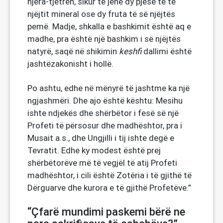
njëra-tjetrën, sikur të jenë dy pjesë të të
njëjtit mineral ose dy fruta të së njëjtës
pemë. Madje, shkalla e bashkimit është aq e
madhe, pra është një bashkim i së njëjtës
natyrë, saqë në shikimin
keshfi
dallimi është
jashtëzakonisht i hollë.
Po ashtu, edhe në mënyrë të jashtme ka një
ngjashmëri. Dhe ajo është kështu: Mesihu
ishte ndjekës dhe shërbëtor i fesë së një
Profeti të përsosur dhe madhështor, pra i
Musait a.s., dhe Ungjilli i tij ishte degë e
Tevratit. Edhe ky modest është prej
shërbëtorëve më të vegjël të atij Profeti
madhështor, i cili është Zotëria i të gjithë të
Dërguarve dhe kurora e të gjithë Profetëve.”
“Çfarë mundimi paskemi bërë ne