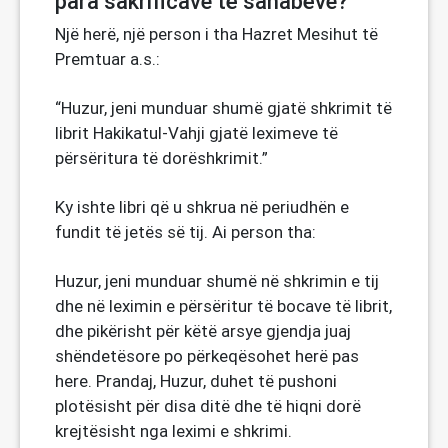
para sakrificave të sahabëve?”
Një herë, një person i tha Hazret Mesihut të
Premtuar a.s.:
“Huzur, jeni munduar shumë gjatë shkrimit të
librit Hakikatul-Vahji gjatë leximeve të
përsëritura të dorëshkrimit.”
Ky ishte libri që u shkrua në periudhën e
fundit të jetës së tij. Ai person tha:
Huzur, jeni munduar shumë në shkrimin e tij
dhe në leximin e përsëritur të bocave të librit,
dhe pikërisht për këtë arsye gjendja juaj
shëndetësore po përkeqësohet herë pas
here. Prandaj, Huzur, duhet të pushoni
plotësisht për disa ditë dhe të hiqni dorë
krejtësisht nga leximi e shkrimi.