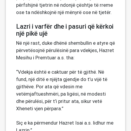
përfshijnë tjetrin në ndonjë çështje të rreme
ose ta ndëshkojnë një mënyrë ose në tjetër.
Lazri i varfër dhe i pasuri që kërkoi
një pikë ujë
Në një rast, duke dhënë shembullin e atyre që
përvetësojnë përulësinë para vdekjes, Hazret
Mesihu i Premtuar a.s. tha:
“Vdekja është e caktuar për të gjithë. Në
fund, një ditë e njëjta gjendje do t’u vijë të
gjithëve. Por ata që vdesin me
vetëmjaftueshmëri, pa ligësi, në modesti
dhe përulësi, për t’i pritur ata, sikur vetë
Xheneti vjen përpara.”
Siç e ka përmendur Hazret Isai a.s. lidhur me
Lazrin.”