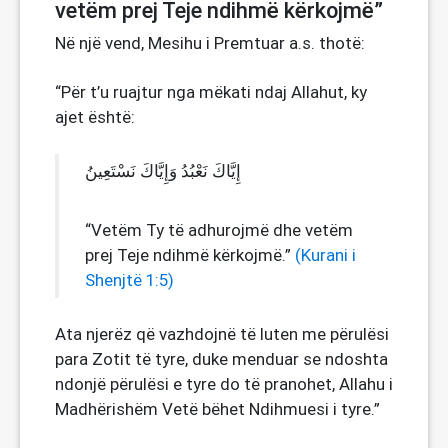
vetëm prej Teje ndihmë kërkojmë”
Në një vend, Mesihu i Premtuar a.s. thotë:
“Për t’u ruajtur nga mëkati ndaj Allahut, ky
ajet është:
إِيَّاكَ نَعْبُدُ وَإِيَّاكَ نَسْتَعِينُ
“Vetëm Ty të adhurojmë dhe vetëm
prej Teje ndihmë kërkojmë.”
(Kurani i
Shenjtë 1:5)
Ata njerëz që vazhdojnë të luten me përulësi
para Zotit të tyre, duke menduar se ndoshta
ndonjë përulësi e tyre do të pranohet, Allahu i
Madhërishëm Vetë bëhet Ndihmuesi i tyre.”