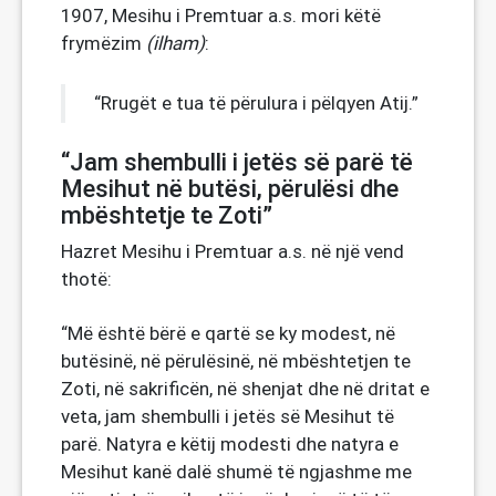
1907, Mesihu i Premtuar a.s. mori këtë
frymëzim
(ilham)
:
“Rrugët e tua të përulura i pëlqyen Atij.”
“Jam shembulli i jetës së parë të
Mesihut në butësi, përulësi dhe
mbështetje te Zoti”
Hazret Mesihu i Premtuar a.s. në një vend
thotë:
“Më është bërë e qartë se ky modest, në
butësinë, në përulësinë, në mbështetjen te
Zoti, në sakrificën, në shenjat dhe në dritat e
veta, jam shembulli i jetës së Mesihut të
parë. Natyra e këtij modesti dhe natyra e
Mesihut kanë dalë shumë të ngjashme me