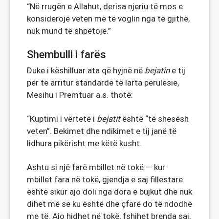
“Në rrugën e Allahut, derisa njeriu të mos e
konsiderojë veten më të voglin nga të gjithë,
nuk mund të shpëtojë.”
Shembulli i farës
Duke i këshilluar ata që hyjnë në
bejatin
e tij
për të arritur standarde të larta përulësie,
Mesihu i Premtuar a.s. thotë:
“Kuptimi i vërtetë i
bejatit
është “të shesësh
veten”. Bekimet dhe ndikimet e tij janë të
lidhura pikërisht me këtë kusht.
Ashtu si një farë mbillet në tokë — kur
mbillet fara në tokë, gjendja e saj fillestare
është sikur ajo doli nga dora e bujkut dhe nuk
dihet më se ku është dhe çfarë do të ndodhë
me të. Ajo hidhet në tokë, fshihet brenda saj,