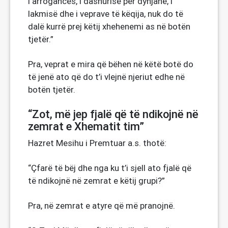
i arrogancës, i dashurisë për dynjanë, i
lakmisë dhe i veprave të këqija, nuk do të
dalë kurrë prej këtij xhehenemi as në botën
tjetër.”
Pra, veprat e mira që bëhen në këtë botë do
të jenë ato që do t’i vlejnë njeriut edhe në
botën tjetër.
“Zot, më jep fjalë që të ndikojnë në
zemrat e Xhematit tim”
Hazret Mesihu i Premtuar a.s. thotë:
“Çfarë të bëj dhe nga ku t’i sjell ato fjalë që
të ndikojnë në zemrat e këtij grupi?”
Pra, në zemrat e atyre që më pranojnë.