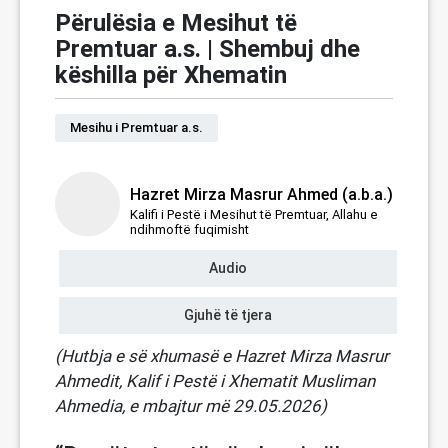
Përulësia e Mesihut të
Premtuar a.s. | Shembuj dhe
këshilla për Xhematin
Mesihu i Premtuar a.s.
Hazret Mirza Masrur Ahmed (a.b.a.)
Kalifi i Pestë i Mesihut të Premtuar, Allahu e
ndihmoftë fuqimisht
Audio
Gjuhë të tjera
(Hutbja e së xhumasë e Hazret Mirza Masrur
Ahmedit, Kalif i Pestë i Xhematit Musliman
Ahmedia, e mbajtur më 29.05.2026)