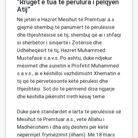
“Rrugët e tua të përulura i pëlqyen
Atij”
Në jetën e Hazret Mesihut të Premtuar a.s.
gjejmë shembuj të panumërt të përulësisë
dhe thjeshtësisë së tij; shembuj që ai i shfaqi
si shërbëtor i sinqertë i Zotërisë dhe
Udhëheqësit të tij, Hazret Muhammed
Mustafasë s.a.v.s. Po ashtu, duke ndjekur
mësimet dhe sunetin e Profetit Muhammed
s.a.v.s., ai e këshilloi vazhdimisht Xhematin e
tij që të përvetësonte këtë përulësi dhe
thjeshtësi. Sot do të përmend disa ngjarje
dhe këshilla pikërisht rreth kësaj teme.
Duke parë standardet e larta të përulësisë së
Mesihut të Premtuar a.s., vetë Allahu i
Madhërishëm i dha atij dëshmi për këtë
nëpërmjet frymëzimit (ilham). Më 18 mars