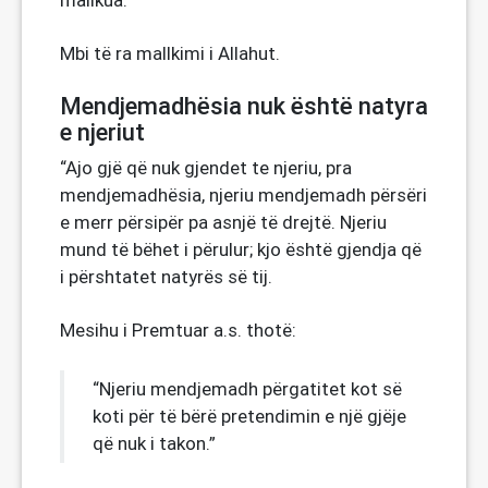
mallkua.”
Mbi të ra mallkimi i Allahut.
Mendjemadhësia nuk është natyra
e njeriut
“Ajo gjë që nuk gjendet te njeriu, pra
mendjemadhësia, njeriu mendjemadh përsëri
e merr përsipër pa asnjë të drejtë. Njeriu
mund të bëhet i përulur; kjo është gjendja që
i përshtatet natyrës së tij.
Mesihu i Premtuar a.s. thotë:
“Njeriu mendjemadh përgatitet kot së
koti për të bërë pretendimin e një gjëje
që nuk i takon.”