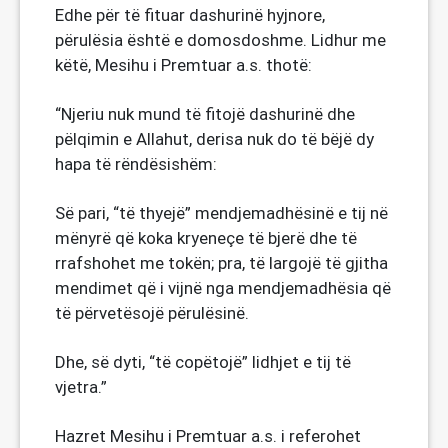
Edhe për të fituar dashurinë hyjnore,
përulësia është e domosdoshme. Lidhur me
këtë, Mesihu i Premtuar a.s. thotë:
“Njeriu nuk mund të fitojë dashurinë dhe
pëlqimin e Allahut, derisa nuk do të bëjë dy
hapa të rëndësishëm:
Së pari, “të thyejë” mendjemadhësinë e tij në
mënyrë që koka kryeneçe të bjerë dhe të
rrafshohet me tokën; pra, të largojë të gjitha
mendimet që i vijnë nga mendjemadhësia që
të përvetësojë përulësinë.
Dhe, së dyti, “të copëtojë” lidhjet e tij të
vjetra.”
Hazret Mesihu i Premtuar a.s. i referohet