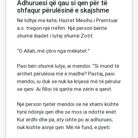
Adhuruesi që qau si qen për të
shfaqur përulësinë e skajshme
Në lidhje me këtë, Hazret Mesihu i Premtuar
a.s. tregon një rrëfim. Një person bënte
shumë ibadet i lutej shumë Zotit:
“O Allah, më çliro nga mëkatet.”
Pasi bëri shumë lutje, ai mendoi: “Si mund të
arrihet përulësia më e madhe? Pastaj, pasi
mendoi, iu duk se nuk ka krijesë më të përulur
se qeni. Ai filloi të qante me zërin e qenit.
Një person tjetër mendoi se në xhami kishte
hyrë ndonjë qen dhe se mos ia ndotte enët.
Kur erdhi dhe pa, aty ishte po ai adhurues;
nuk kishte asnjë qen. Më në fund, e pyeti: