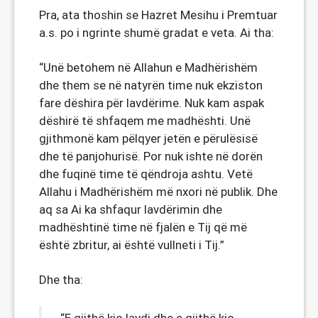
Pra, ata thoshin se Hazret Mesihu i Premtuar
a.s. po i ngrinte shumë gradat e veta. Ai tha:
“Unë betohem në Allahun e Madhërishëm
dhe them se në natyrën time nuk ekziston
fare dëshira për lavdërime. Nuk kam aspak
dëshirë të shfaqem me madhështi. Unë
gjithmonë kam pëlqyer jetën e përulësisë
dhe të panjohurisë. Por nuk ishte në dorën
dhe fuqinë time të qëndroja ashtu. Vetë
Allahu i Madhërishëm më nxori në publik. Dhe
aq sa Ai ka shfaqur lavdërimin dhe
madhështinë time në fjalën e Tij që më
është zbritur, ai është vullneti i Tij.”
Dhe tha: