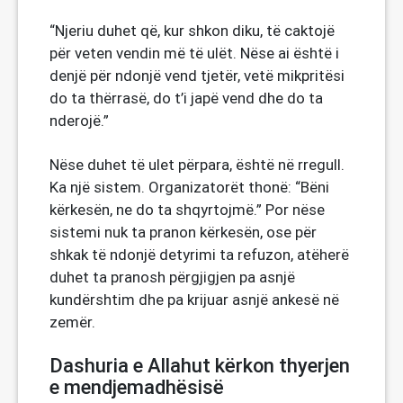
“Njeriu duhet që, kur shkon diku, të caktojë
për veten vendin më të ulët. Nëse ai është i
denjë për ndonjë vend tjetër, vetë mikpritësi
do ta thërrasë, do t’i japë vend dhe do ta
nderojë.”
Nëse duhet të ulet përpara, është në rregull.
Ka një sistem. Organizatorët thonë: “Bëni
kërkesën, ne do ta shqyrtojmë.” Por nëse
sistemi nuk ta pranon kërkesën, ose për
shkak të ndonjë detyrimi ta refuzon, atëherë
duhet ta pranosh përgjigjen pa asnjë
kundërshtim dhe pa krijuar asnjë ankesë në
zemër.
Dashuria e Allahut kërkon thyerjen
e mendjemadhësisë