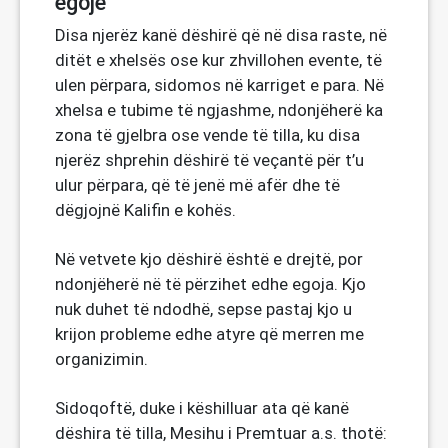
egoje
Disa njerëz kanë dëshirë që në disa raste, në
ditët e xhelsës ose kur zhvillohen evente, të
ulen përpara, sidomos në karriget e para. Në
xhelsa e tubime të ngjashme, ndonjëherë ka
zona të gjelbra ose vende të tilla, ku disa
njerëz shprehin dëshirë të veçantë për t’u
ulur përpara, që të jenë më afër dhe të
dëgjojnë Kalifin e kohës.
Në vetvete kjo dëshirë është e drejtë, por
ndonjëherë në të përzihet edhe egoja. Kjo
nuk duhet të ndodhë, sepse pastaj kjo u
krijon probleme edhe atyre që merren me
organizimin.
Sidoqoftë, duke i këshilluar ata që kanë
dëshira të tilla, Mesihu i Premtuar a.s. thotë: