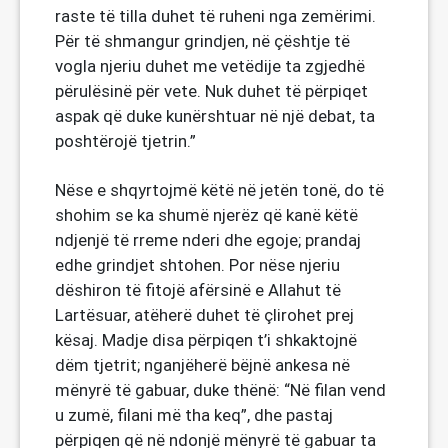
raste të tilla duhet të ruheni nga zemërimi.
Për të shmangur grindjen, në çështje të
vogla njeriu duhet me vetëdije ta zgjedhë
përulësinë për vete. Nuk duhet të përpiqet
aspak që duke kunërshtuar në një debat, ta
poshtërojë tjetrin.”
Nëse e shqyrtojmë këtë në jetën tonë, do të
shohim se ka shumë njerëz që kanë këtë
ndjenjë të rreme nderi dhe egoje; prandaj
edhe grindjet shtohen. Por nëse njeriu
dëshiron të fitojë afërsinë e Allahut të
Lartësuar, atëherë duhet të çlirohet prej
kësaj. Madje disa përpiqen t’i shkaktojnë
dëm tjetrit; nganjëherë bëjnë ankesa në
mënyrë të gabuar, duke thënë: “Në filan vend
u zumë, filani më tha keq”, dhe pastaj
përpiqen që në ndonjë mënyrë të gabuar ta