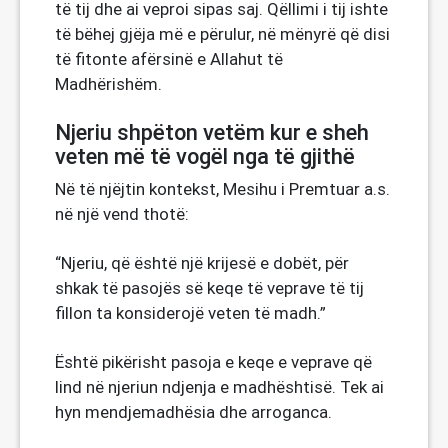
të tij dhe ai veproi sipas saj. Qëllimi i tij ishte
të bëhej gjëja më e përulur, në mënyrë që disi
të fitonte afërsinë e Allahut të
Madhërishëm.
Njeriu shpëton vetëm kur e sheh
veten më të vogël nga të gjithë
Në të njëjtin kontekst, Mesihu i Premtuar a.s.
në një vend thotë:
“Njeriu, që është një krijesë e dobët, për
shkak të pasojës së keqe të veprave të tij
fillon ta konsiderojë veten të madh.”
Është pikërisht pasoja e keqe e veprave që
lind në njeriun ndjenja e madhështisë. Tek ai
hyn mendjemadhësia dhe arroganca.