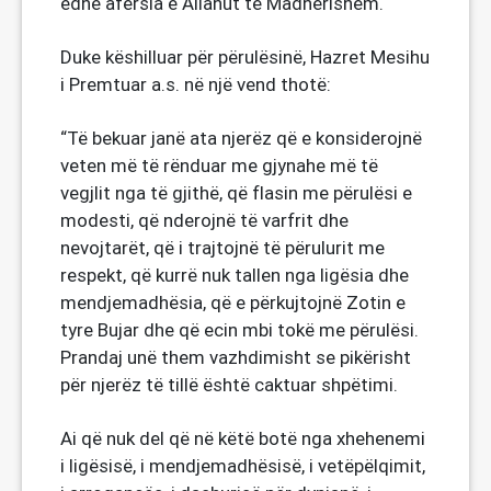
edhe afërsia e Allahut të Madhërishëm.
Duke këshilluar për përulësinë, Hazret Mesihu
i Premtuar a.s. në një vend thotë:
“Të bekuar janë ata njerëz që e konsiderojnë
veten më të rënduar me gjynahe më të
vegjlit nga të gjithë, që flasin me përulësi e
modesti, që nderojnë të varfrit dhe
nevojtarët, që i trajtojnë të përulurit me
respekt, që kurrë nuk tallen nga ligësia dhe
mendjemadhësia, që e përkujtojnë Zotin e
tyre Bujar dhe që ecin mbi tokë me përulësi.
Prandaj unë them vazhdimisht se pikërisht
për njerëz të tillë është caktuar shpëtimi.
Ai që nuk del që në këtë botë nga xhehenemi
i ligësisë, i mendjemadhësisë, i vetëpëlqimit,