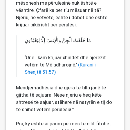
mësohesh me përulësinë nuk është e
vështirë. Çfarë ka për t’u mësuar në të?
Njeriu, në vetvete, është i dobët dhe është
krijuar pikërisht për përulësi.
مَا خَلَقْتُ الْجِنَّ وَالْإِنسَ إِلَّا لِيَعْبُدُونِ
‘Unë i kam krijuar xhindët dhe njerëzit
vetëm të Më adhurojnë.’
(Kurani i
Shenjtë 51:57)
Mendjemadhësia dhe gjëra të tilla janë të
gjitha të sajuara. Nëse njeriu e heq këtë
shtresë të sajuar, atëherë në natyrën e tij do
të shihet vetëm përulësia.”
Pra, ky është ai parim përmes të cilit fitohet