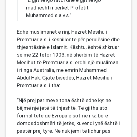
“E gjithë kjo lavdi dhe e gjithë kjo
madhështi i përket Profetit
Muhammed s.a.v.s.”
Edhe muslimanët e rinj, Hazret Mesihu i
Premtuar a.s. i këshillonte për përulësinë dhe
thjeshtësinë e Islamit. Kështu, është shkruar
se më 22 tetor 1903, në shërbim të Hazret
Mesihut të Premtuar a.s. erdhi një musliman
i ri nga Australia, me emrin Muhammed
Abdul Hak. Gjatë bisedës, Hazret Mesihu i
Premtuar a.s. i tha:
“Një prej parimeve tona është edhe ky: ne
bëjmë një jetë të thjeshtë. Të gjitha ato
formalitete që Evropa e sotme i ka bërë
domosdoshmëri të jetës, kuvendi ynë është i
pastër prej tyre. Ne nuk jemi të lidhur pas