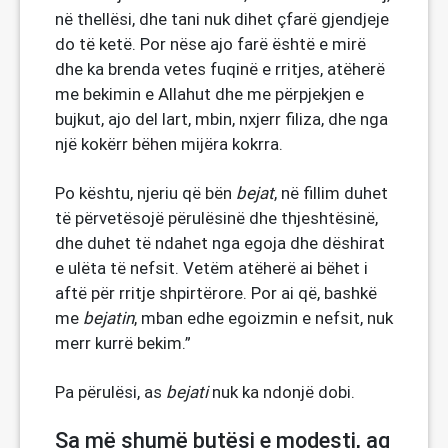
në thellësi, dhe tani nuk dihet çfarë gjendjeje
do të ketë. Por nëse ajo farë është e mirë
dhe ka brenda vetes fuqinë e rritjes, atëherë
me bekimin e Allahut dhe me përpjekjen e
bujkut, ajo del lart, mbin, nxjerr filiza, dhe nga
një kokërr bëhen mijëra kokrra.
Po kështu, njeriu që bën
bejat
, në fillim duhet
të përvetësojë përulësinë dhe thjeshtësinë,
dhe duhet të ndahet nga egoja dhe dëshirat
e ulëta të nefsit. Vetëm atëherë ai bëhet i
aftë për rritje shpirtërore. Por ai që, bashkë
me
bejatin
, mban edhe egoizmin e nefsit, nuk
merr kurrë bekim.”
Pa përulësi, as
bejati
nuk ka ndonjë dobi.
Sa më shumë butësi e modesti, aq