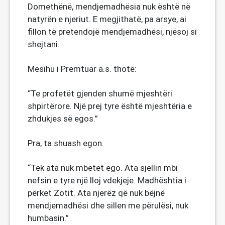
Domethënë, mendjemadhësia nuk është në
natyrën e njeriut. E megjithatë, pa arsye, ai
fillon të pretendojë mendjemadhësi, njësoj si
shejtani.
Mesihu i Premtuar a.s. thotë:
“Te profetët gjenden shumë mjeshtëri
shpirtërore. Një prej tyre është mjeshtëria e
zhdukjes së egos.”
Pra, ta shuash egon.
“Tek ata nuk mbetet ego. Ata sjellin mbi
nefsin e tyre një lloj vdekjeje. Madhështia i
përket Zotit. Ata njerëz që nuk bëjnë
mendjemadhësi dhe sillen me përulësi, nuk
humbasin.”