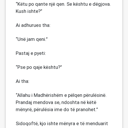
“Këtu po qante një qen. Se kështu e dëgjova.
Kush ishte?”
Ai adhurues tha:
“Unë jam qeni.”
Pastaj e pyeti:
“Pse po qaje kështu?”
Ai tha:
“Allahu i Madhërishëm e pëlqen përulësinë.
Prandaj mendova se, ndoshta në këtë
mënyrë, përulësia ime do të pranohet.”
Sidoqoftë, kjo ishte mënyra e të menduarit