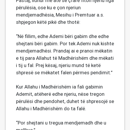
Pastaj, lidhur me atë se çfarë fiton njeriu nga
përulësia, ose ku e çon njeriun
mendjemadhësia, Mesihu i Premtuar a.s.
shpjegon këtë pikë dhe thotë:
“Në fillim, edhe Ademi bëri gabim dhe edhe
shejtani bëri gabim. Por tek Ademi nuk kishte
mendjemadhësi. Prandaj ai e pranoi mëkatin
e tij para Allahut të Madhërishëm dhe mëkati
i tij u fal. Prej kësaj, njeriu mund të ketë
shpresë se mëkatet falen përmes pendimit.”
Kur Allahu i Madhërishëm ia fali gabimin
Ademit, atëherë edhe njeriu, nëse tregon
përulësi dhe pendohet, duhet të shpresojë se
Allahu i Madhërishëm do ta falë.
“Por shejtani u tregua mendjemadh dhe u