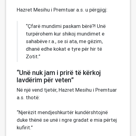
Hazret Mesihu i Premtuar a.s. u përgjigj:
“Çfarë mundimi paskam bërë?! Unë
turpërohem kur shikoj mundimet e
sahabëve r.a., se si ata, me gëzim,
dhanë edhe kokat e tyre për hir të
Zotit.”
“Unë nuk jam i prirë të kërkoj
lavdërim për veten”
Në një vend tjetër, Hazret Mesihu i Premtuar
a.s. thotë:
“Njerëzit mendjeshkurtër kundërshtojnë
duke thënë se unë i ngre gradat e mia përtej
kufirit.”