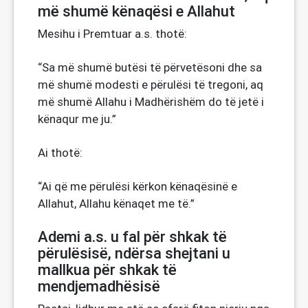
më shumë kënaqësi e Allahut
Mesihu i Premtuar a.s. thotë:
“Sa më shumë butësi të përvetësoni dhe sa
më shumë modesti e përulësi të tregoni, aq
më shumë Allahu i Madhërishëm do të jetë i
kënaqur me ju.”
Ai thotë:
“Ai që me përulësi kërkon kënaqësinë e
Allahut, Allahu kënaqet me të.”
Ademi a.s. u fal për shkak të
përulësisë, ndërsa shejtani u
mallkua për shkak të
mendjemadhësisë