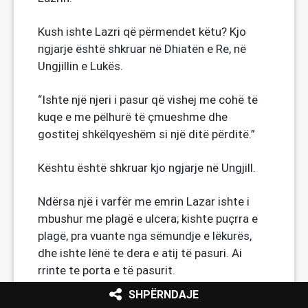
Kush ishte Lazri që përmendet këtu? Kjo
ngjarje është shkruar në Dhiatën e Re, në
Ungjillin e Lukës.
“Ishte një njeri i pasur që vishej me cohë të
kuqe e me pëlhurë të çmueshme dhe
gostitej shkëlqyeshëm si një ditë përditë.”
Kështu është shkruar kjo ngjarje në Ungjill.
Ndërsa një i varfër me emrin Lazar ishte i
mbushur me plagë e ulcera; kishte puçrra e
plagë, pra vuante nga sëmundje e lëkurës,
dhe ishte lënë te dera e atij të pasuri. Ai
rrinte te porta e të pasurit.
SHPËRNDAJE
“e dëshironte të ngihej me dromcat që binin