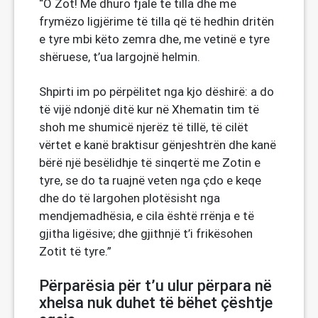
“O Zot! Më dhuro fjalë të tilla dhe më
frymëzo ligjërime të tilla që të hedhin dritën
e tyre mbi këto zemra dhe, me vetinë e tyre
shëruese, t’ua largojnë helmin.
Shpirti im po përpëlitet nga kjo dëshirë: a do
të vijë ndonjë ditë kur në Xhematin tim të
shoh me shumicë njerëz të tillë, të cilët
vërtet e kanë braktisur gënjeshtrën dhe kanë
bërë një besëlidhje të sinqertë me Zotin e
tyre, se do ta ruajnë veten nga çdo e keqe
dhe do të largohen plotësisht nga
mendjemadhësia, e cila është rrënja e të
gjitha ligësive; dhe gjithnjë t’i frikësohen
Zotit të tyre.”
Përparësia për t’u ulur përpara në
xhelsa nuk duhet të bëhet çështje