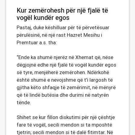
Kur zemërohesh për një fjalë të
vogël kundër egos
Pastaj, duke këshilluar për të përvetësuar
përulësinë, në një rast Hazret Mesihu i
Premtuar a.s. tha:
“Ende ka shumë njerëz në Xhemat që, nëse
dëgjojnë edhe një fjalë të vogël kundër egos
së tyre, menjëherë zemërohen. Ndërkohë
është shumë e nevojshme që t’i largosh të
gjitha këto shfaqje të zemërimit, në mënyrë
që të lindë butësia dhe durimi në natyrën
tënde.
Shihet se kur fillon diskutimi për një çështje
fare të vogël, secili mendon si ta mposhtë
tjetrin; secili mendon si të dalë fitimtar. Në