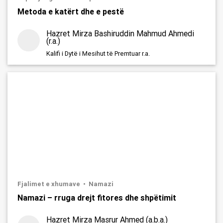
Metoda e katërt dhe e pestë
Hazret Mirza Bashiruddin Mahmud Ahmedi
(r.a.)
Kalifi i Dytë i Mesihut të Premtuar r.a.
Fjalimet e xhumave
Namazi
Namazi – rruga drejt fitores dhe shpëtimit
Hazret Mirza Masrur Ahmed (a.b.a.)