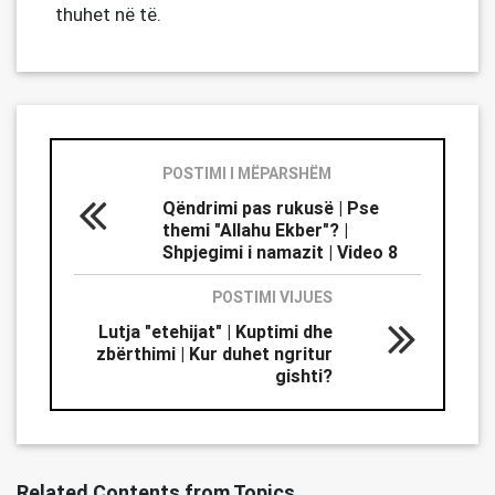
thuhet në të.
POSTIMI I MËPARSHËM
Qëndrimi pas rukusë | Pse
themi "Allahu Ekber"? |
Shpjegimi i namazit | Video 8
POSTIMI VIJUES
Lutja "etehijat" | Kuptimi dhe
zbërthimi | Kur duhet ngritur
gishti?
Related Contents from Topics