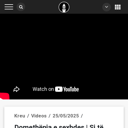
Kreu
/
Videos
/
25/05/2025
/
Domethënia e sexhdes | Si të