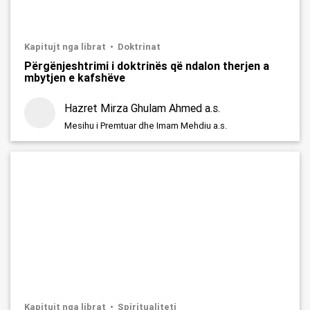
Kapitujt nga librat
Doktrinat
Përgënjeshtrimi i doktrinës që ndalon therjen a
mbytjen e kafshëve
Hazret Mirza Ghulam Ahmed a.s.
Mesihu i Premtuar dhe Imam Mehdiu a.s.
Kapitujt nga librat
Spiritualiteti