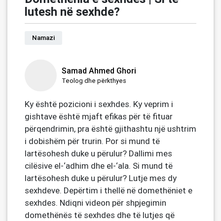
lutesh në sexhde?
Namazi
Samad Ahmed Ghori
Teolog dhe përkthyes
Ky është pozicioni i sexhdes. Ky veprim i
gishtave është mjaft efikas për të fituar
përqendrimin, pra është gjithashtu një ushtrim
i dobishëm për trurin. Por si mund të
lartësohesh duke u përulur? Dallimi mes
cilësive el-‘adhim dhe el-‘ala. Si mund të
lartësohesh duke u përulur? Lutje mes dy
sexhdeve. Depërtim i thellë në domethëniet e
sexhdes. Ndiqni videon për shpjegimin
domethënës të sexhdes dhe të lutjes që