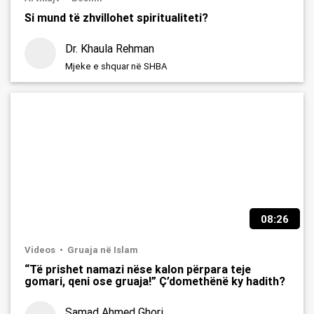
Si mund të zhvillohet spiritualiteti?
Dr. Khaula Rehman
Mjeke e shquar në SHBA
08:26
Videos
Gruaja në Islam
“Të prishet namazi nëse kalon përpara teje
gomari, qeni ose gruaja!” Ç’domethënë ky hadith?
Samad Ahmed Ghori