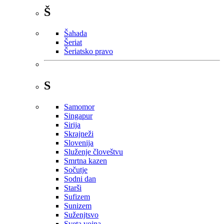
Š
Šahada
Šeriat
Šeriatsko pravo
S
Samomor
Singapur
Sirija
Skrajneži
Slovenija
Služenje človeštvu
Smrtna kazen
Sočutje
Sodni dan
Starši
Sufizem
Sunizem
Suženjtsvo
Sveta vojna