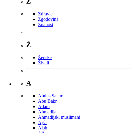
Z
Zdravje
Zgodovina
Znanost
Ž
Ženske
Živali
A
Abdus Salam
Abu Bakr
Adam
Ahmadija
Ahmadijski muslimani
Ajša
Alah