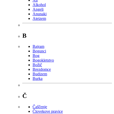
Ali
Alkohol
Angeli
Anunaki
Ateizem
B
Bajram
Begunci
Bog
Bogokletstvo
Božič
Brezdomce
Budizem
Burka
Č
Čaščenje
Človekove pravice