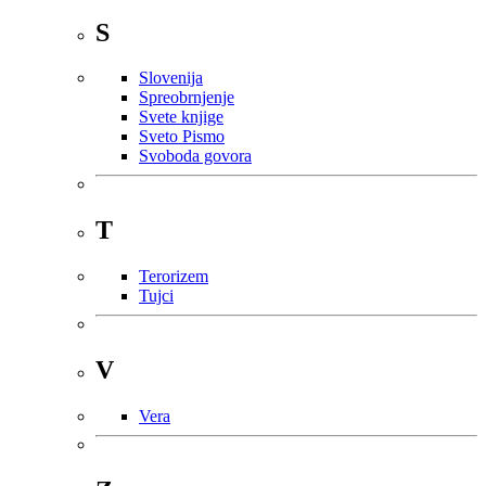
S
Slovenija
Spreobrnjenje
Svete knjige
Sveto Pismo
Svoboda govora
T
Terorizem
Tujci
V
Vera