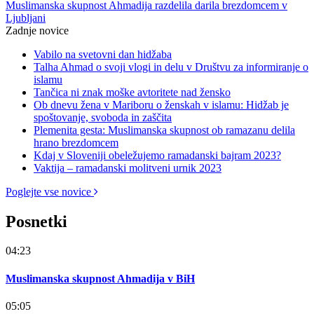
Muslimanska skupnost Ahmadija razdelila darila brezdomcem v
Ljubljani
Zadnje novice
Vabilo na svetovni dan hidžaba
Talha Ahmad o svoji vlogi in delu v Društvu za informiranje o
islamu
Tančica ni znak moške avtoritete nad žensko
Ob dnevu žena v Mariboru o ženskah v islamu: Hidžab je
spoštovanje, svoboda in zaščita
Plemenita gesta: Muslimanska skupnost ob ramazanu delila
hrano brezdomcem
Kdaj v Sloveniji obeležujemo ramadanski bajram 2023?
Vaktija – ramadanski molitveni urnik 2023
Poglejte vse novice
Posnetki
04:23
Muslimanska skupnost Ahmadija v BiH
05:05