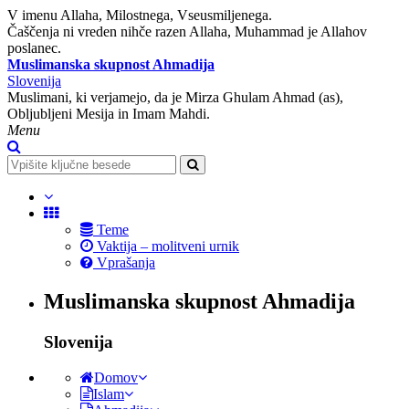
V imenu Allaha, Milostnega, Vseusmiljenega.
Čaščenja ni vreden nihče razen Allaha, Muhammad je Allahov
poslanec.
Muslimanska skupnost Ahmadija
Slovenija
Muslimani, ki verjamejo, da je Mirza Ghulam Ahmad (as),
Obljubljeni Mesija in Imam Mahdi.
Menu
Teme
Vaktija – molitveni urnik
Vprašanja
Muslimanska skupnost Ahmadija
Slovenija
Domov
Islam