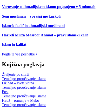
Verovanje o ahmadijskem islamu pojasnjeno v 5 minutah
Sem musliman – vprašaj me karkoli
Islamski kalif in ahmadijski muslimani
Hazreti Mirza Masroor Ahmad – pravi islamski kalif
Islam in kalifat
Poglejte vse posnetke
Knjižna poglavja
Življenje po smrti
Temeljno proučevanje islama
Džihad – sveta vojna
Temeljno proučevanje islama
Post
Temeljno proučevanje islama
Hadž – romanje v Meko
Temeljno proučevanje islama