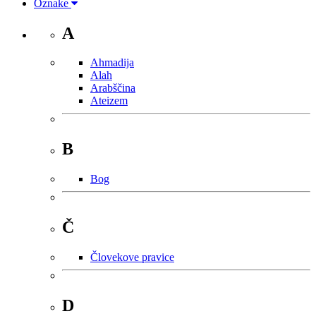
Oznake
A
Ahmadija
Alah
Arabščina
Ateizem
B
Bog
Č
Človekove pravice
D