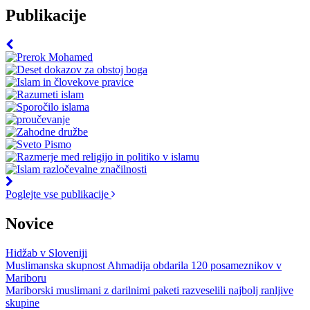
Publikacije
Poglejte vse publikacije
Novice
Hidžab v Sloveniji
Muslimanska skupnost Ahmadija obdarila 120 posameznikov v
Mariboru
Mariborski muslimani z darilnimi paketi razveselili najbolj ranljive
skupine