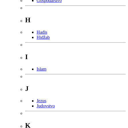
Gospodarstvo
H
Hadis
Hidžab
I
Islam
J
Jezus
Judovstvo
K