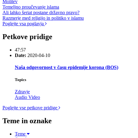
Molitev
Temeljno proučevanje islama
Ali lahko šeriat postane državno pravo?
Razmerje med religijo in politiko v islamu
Poglejte vsa poglavja
Petkove pridige
47:57
Date:
2020-04-10
Naša odgovornost v času epidemije korona (BOS)
Topics
Zdravje
Audio
Video
Poglejte vse petkove pridige
Teme in oznake
Teme