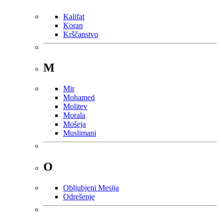
Kalifat
Koran
Krščanstvo
M
Mir
Mohamed
Molitev
Morala
Mošeja
Muslimani
O
Obljubjeni Mesija
Odrešenje