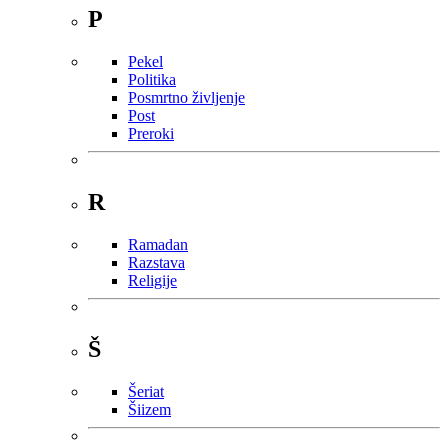
P
Pekel
Politika
Posmrtno življenje
Post
Preroki
R
Ramadan
Razstava
Religije
Š
Šeriat
Šiizem