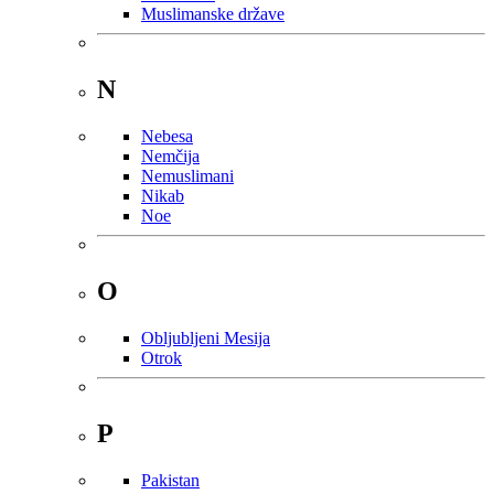
Muslimanske države
N
Nebesa
Nemčija
Nemuslimani
Nikab
Noe
O
Obljubljeni Mesija
Otrok
P
Pakistan