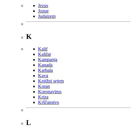
Jezus
Jozue
Judaizem
K
Kalif
Kalifat
Kampanja
Kanada
Karbala
Kava
Knjižni sejem
Koran
Koronavirus
Kriza
Krščanstvo
L