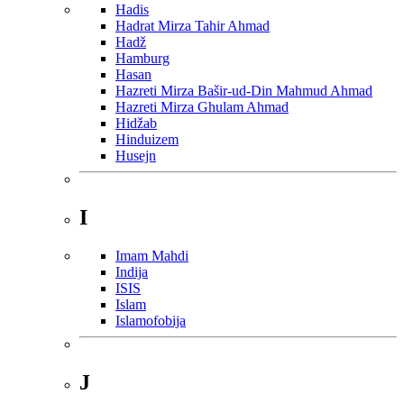
Hadis
Hadrat Mirza Tahir Ahmad
Hadž
Hamburg
Hasan
Hazreti Mirza Bašir-ud-Din Mahmud Ahmad
Hazreti Mirza Ghulam Ahmad
Hidžab
Hinduizem
Husejn
I
Imam Mahdi
Indija
ISIS
Islam
Islamofobija
J