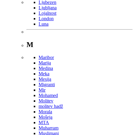
Ljubezen
Ljubljana
Lojalnost
London
Luna
M
Maribor
Marija
Medina
Meka
Mesija
Migranti
Mir
Mohamed
Molitev
molitev hadž
Morala
Mošeja
MTA
Muharram
Muslimani