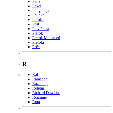
Pariz
Pekel
Poligamija
Politika
Poroka
Post
Pravičnost
Prerok
Prerok Mohamed
Preroki
Priča
R
Raj
Ramadan
Razodetje
Religija
Richard Dawkins
Romanje
Ruta