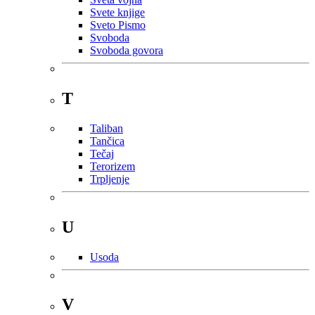
Svete knjige
Sveto Pismo
Svoboda
Svoboda govora
T
Taliban
Tančica
Tečaj
Terorizem
Trpljenje
U
Usoda
V