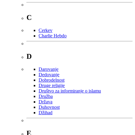
C
Cerkev
Charlie Hebdo
D
Darovanje
Dedovanje
Dobrodelnost
Druge religije
Društvo za informiranje o islamu
Družba
Država
Duhovnost
Džihad
E