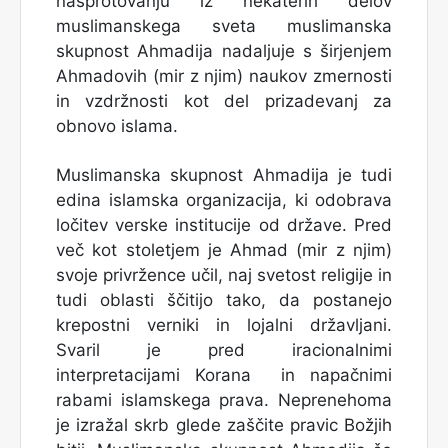
nasprotovanju iz nekaterih delov
muslimanskega sveta muslimanska
skupnost Ahmadija nadaljuje s širjenjem
Ahmadovih (mir z njim) naukov zmernosti
in vzdržnosti kot del prizadevanj za
obnovo islama.
Muslimanska skupnost Ahmadija je tudi
edina islamska organizacija, ki odobrava
ločitev verske institucije od države. Pred
več kot stoletjem je Ahmad (mir z njim)
svoje privržence učil, naj svetost religije in
tudi oblasti ščitijo tako, da postanejo
krepostni verniki in lojalni državljani.
Svaril je pred iracionalnimi
interpretacijami Korana in napačnimi
rabami islamskega prava. Neprenehoma
je izražal skrb glede zaščite pravic Božjih