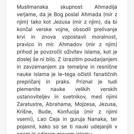
Muslimanska skupnost Ahmadija
verjame, da je Bog poslal Ahmada (mir z
njim) tako kot Jezusa (mir z njim), da bi
končal verske vojne, obsodil prelivanje
krvi in znova vzpostavil moralnost,
pravico in mir. Ahmadov (mir z njim)
prihod je povzročil oživitev islama, kot je
doslej še ni bilo. Z izrazitim poudarjanjem
in zavzemanjem za temeljne in resnične
nauke islama je le-tega očistil fanatičnih
prepričanj in praks. Priznal je tudi
plemenite nauke velikih verskih
ustanoviteljev in svetnikov, med njimi
Zaratustre, Abrahama, Mojzesa, Jezusa,
Krišne, Bude, Konfucija (mir z njimi
vsemi), Lao Ceja in guruja Nanaka, ter
pojasnil, kako so se ti nauki udejanjili v