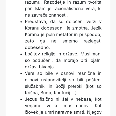
razumu. Razodetje in razum tvorita
par. Islam je racionalistična vera, ki
ne zavrača znanosti.
Predstava, da so določeni verzi v
Koranu dobesedni, je zmotna. Jezik
Korana je poln metafor in prispodob,
zato ga ne smemo razlagati
dobesedno.
Ločitev religije in države. Muslimani
so podučeni, da morajo biti lojalni
državi bivanja.
Vere so bile v osnovi resnične in
njihovi ustanovitelji so bili pošteni
služabniki in Božji preroki (kot so
Krišna, Buda, Konfucij …).
Jezus fizično ni šel v nebesa, kot
verjame veliko muslimanov. Kot
človek je umrl naravne smrti. Njegov