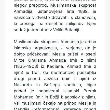
njegov preporod. Muslimanska skupnost
Ahmadija, ustanovljena leta 1889, je
navzoča v dvesto državah, s članstvom,
ki presega na desetine milijonov. Njen
sedež je trenutno v Veliki Britaniji.
Muslimanska skupnost Ahmadija je edina
islamska organizacija, ki verjame, da je
dolgo pričakovani Mesija prišel v osebi
Mirze Ghulama Ahmada (mir z njim)
(1835–1908) iz Kadiana. Ahmad (mir z
njim) je trdil, da metaforično pooseblja
drugi prihod Jezusa (mir z njim) iz
Nazareta in Božjega voditelja, čigar
prihod je napovedal islamski Prerok
Mohamed (mir in Božji blagoslov z njim).
Vsi muslimani čakajo na prihod Mesije in
Mahdija (reformatorja), katerega prihod