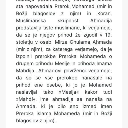
sta napovedala Prerok Mohamed (mir in
Božji blagoslov z njim) in Koran.
Muslimanska skupnost Ahmadija
predstavlja tiste muslimane, ki verjamejo,
da se je njegov prihod že zgodil v 19.
stoletju v osebi Mirze Ghulama Ahmada
(mir z njim), za katerega verjamejo, da je
izpolnil prerokbe Preroka Mohameda o
drugem prihodu Mesije in prihoda Imama
Mahdija. Ahmadovi privrženci verjamejo,
da so se vse prerokbe nanašale na
prihod ene osebe, ki jo je Mohamed
naslavljal tako »Mesija« kakor tudi
»Mahdi«. Ime ahmadija se nanaša na
Ahmada, ki je bilo eno izmed imen
Preroka islama Mohameda (mir in Božji
blagoslov z njim).