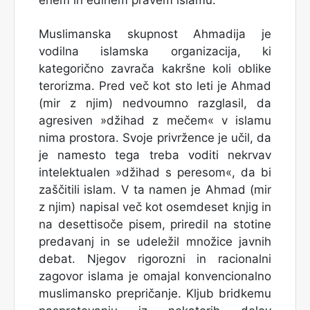
enem in edinem pravem islamu.
Muslimanska skupnost Ahmadija je
vodilna islamska organizacija, ki
kategorično zavrača kakršne koli oblike
terorizma. Pred več kot sto leti je Ahmad
(mir z njim) nedvoumno razglasil, da
agresiven »džihad z mečem« v islamu
nima prostora. Svoje privržence je učil, da
je namesto tega treba voditi nekrvav
intelektualen »džihad s peresom«, da bi
zaščitili islam. V ta namen je Ahmad (mir
z njim) napisal več kot osemdeset knjig in
na desettisoče pisem, priredil na stotine
predavanj in se udeležil množice javnih
debat. Njegov rigorozni in racionalni
zagovor islama je omajal konvencionalno
muslimansko prepričanje. Kljub bridkemu