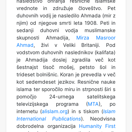
nasledstvo ohranja resnične islamske
vrednote in združuje človeštvo. Pet
duhovnih vodij je nasledilo Ahmada (mir z
njim) od njegove smrti leta 1908. Peti in
sedanji duhovni vodja muslimanske
skupnosti Ahmadija,
Mirza Masroor
Ahmad
, živi v Veliki Britaniji. Pod
vodstvom duhovnih naslednikov (kalifata)
je Ahmadija doslej zgradila več kot
šestnajst tisoč mošej, petsto šol in
trideset bolnišnic. Koran je prevedla v več
kot sedemdeset jezikov. Resnične nauke
islama ter sporočilo miru in strpnosti širi s
pomočjo 24-urnega satelitskega
televizijskega programa (
MTA
), po
internetu (
alislam.org
) in s tiskom (
Islam
International Publications
). Neodvisna
dobrodelna organizacija
Humanity First