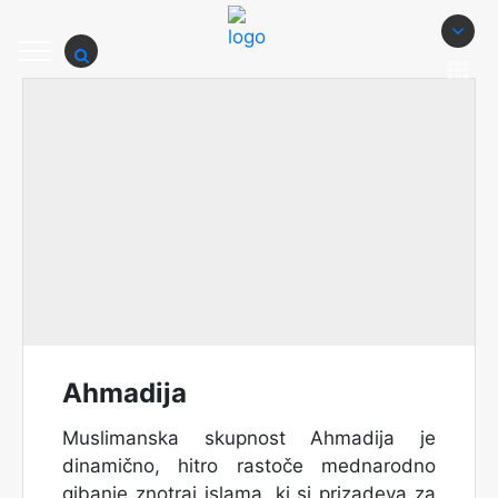
Ahmadija
Muslimanska skupnost Ahmadija je
dinamično, hitro rastoče mednarodno
gibanje znotraj islama, ki si prizadeva za