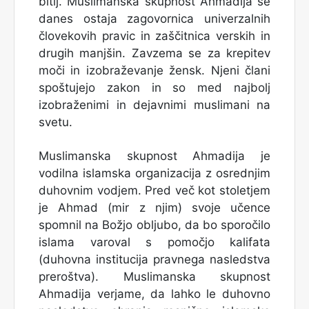
bitij. Muslimanska skupnost Ahmadija še
danes ostaja zagovornica univerzalnih
človekovih pravic in zaščitnica verskih in
drugih manjšin. Zavzema se za krepitev
moči in izobraževanje žensk. Njeni člani
spoštujejo zakon in so med najbolj
izobraženimi in dejavnimi muslimani na
svetu.
Muslimanska skupnost Ahmadija je
vodilna islamska organizacija z osrednjim
duhovnim vodjem. Pred več kot stoletjem
je Ahmad (mir z njim) svoje učence
spomnil na Božjo obljubo, da bo sporočilo
islama varoval s pomočjo kalifata
(duhovna institucija pravnega nasledstva
preroštva). Muslimanska skupnost
Ahmadija verjame, da lahko le duhovno