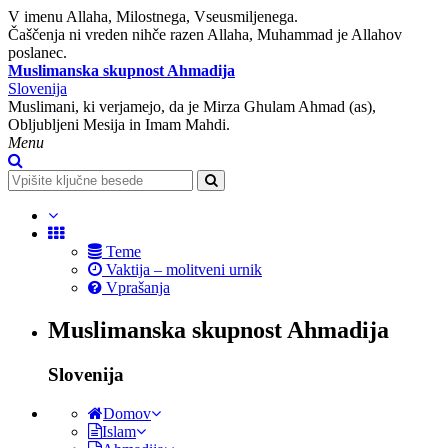
V imenu Allaha, Milostnega, Vseusmiljenega.
Čaščenja ni vreden nihče razen Allaha, Muhammad je Allahov
poslanec.
Muslimanska skupnost Ahmadija
Slovenija
Muslimani, ki verjamejo, da je Mirza Ghulam Ahmad (as),
Obljubljeni Mesija in Imam Mahdi.
Menu
Teme
Vaktija – molitveni urnik
Vprašanja
Muslimanska skupnost Ahmadija
Slovenija
Domov
Islam