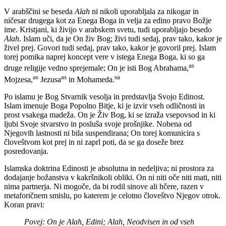
V arabščini se beseda
Alah
ni nikoli uporabljala za nikogar in
ničesar drugega kot za Enega Boga in velja za edino pravo Božje
ime. Kristjani, ki živijo v arabskem svetu, tudi uporabljajo besedo
Alah
. Islam uči, da je On živ Bog; živi tudi sedaj, prav tako, kakor je
živel prej. Govori tudi sedaj, prav tako, kakor je govoril prej. Islam
torej pomika naprej koncept vere v istega Enega Boga, ki so ga
as
druge religije vedno sprejemale; On je isti Bog Abrahama,
as
as
sa
Mojzesa,
Jezusa
in Mohameda.
Po islamu je Bog Stvarnik vesolja in predstavlja Svojo Edinost.
Islam imenuje Boga Popolno Bitje, ki je izvir vseh odličnosti in
prost vsakega madeža. On je Živ Bog, ki se izraža vsepovsod in ki
ljubi Svoje stvarstvo in posluša svoje prošnjike. Nobena od
Njegovih lastnosti ni bila suspendirana; On torej komunicira s
človeštvom kot prej in ni zaprl poti, da se ga doseže brez
posredovanja.
Islamska doktrina Edinosti je absolutna in nedeljiva; ni prostora za
dodajanje božanstva v kakršnikoli obliki. On ni niti oče niti mati, niti
nima partnerja. Ni mogoče, da bi rodil sinove ali hčere, razen v
metaforičnem smislu, po katerem je celotno človeštvo Njegov otrok.
Koran pravi:
Povej: On je Alah, Edini; Alah, Neodvisen in od vseh