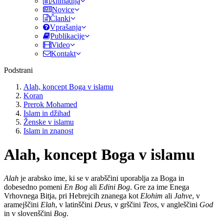
Ahmadija
Novice
Članki
Vprašanja
Publikacije
Video
Kontakt
Podstrani
Alah, koncept Boga v islamu
Koran
Prerok Mohamed
Islam in džihad
Ženske v islamu
Islam in znanost
Alah, koncept Boga v islamu
Alah
je arabsko ime, ki se v arabščini uporablja za Boga in
dobesedno pomeni
En Bog
ali
Edini Bog
. Gre za ime Enega
Vrhovnega Bitja, pri Hebrejcih znanega kot
Elohim
ali
Jahve
, v
aramejščini
Elah
, v latinščini
Deus
, v grščini
Teos
, v angleščini
God
in v slovenščini
Bog
.