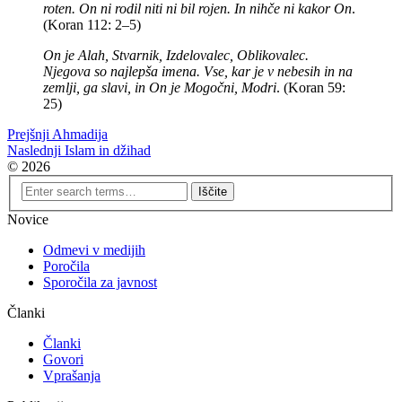
roten. On ni rodil niti ni bil rojen. In nihče ni kakor On
.
(Koran 112: 2–5)
On je Alah, Stvarnik, Izdelovalec, Oblikovalec.
Njegova so najlepša imena. Vse, kar je v nebesih in na
zemlji, ga slavi, in On je Mogočni, Modri
. (Koran 59:
25)
Prejšnji
Ahmadija
Naslednji
Islam in džihad
© 2026
Novice
Odmevi v medijih
Poročila
Sporočila za javnost
Članki
Članki
Govori
Vprašanja