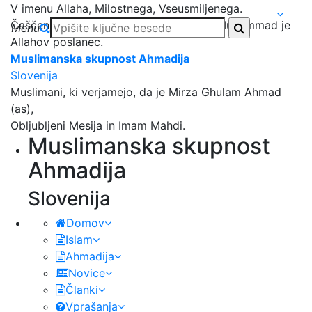
V imenu Allaha, Milostnega, Vseusmiljenega.
Čaščenja ni vreden nihče razen Allaha, Muhammad je
Menu
Allahov poslanec.
Muslimanska skupnost Ahmadija
Slovenija
Muslimani, ki verjamejo, da je Mirza Ghulam Ahmad
(as),
Obljubljeni Mesija in Imam Mahdi.
Muslimanska skupnost
Ahmadija
Slovenija
Domov
Islam
Ahmadija
Novice
Članki
Vprašanja