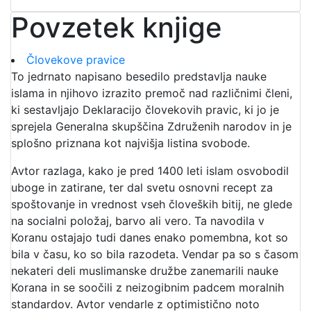
Povzetek knjige
Človekove pravice
To jedrnato napisano besedilo predstavlja nauke
islama in njihovo izrazito premoč nad različnimi členi,
ki sestavljajo Deklaracijo človekovih pravic, ki jo je
sprejela Generalna skupščina Združenih narodov in je
splošno priznana kot najvišja listina svobode.
Avtor razlaga, kako je pred 1400 leti islam osvobodil
uboge in zatirane, ter dal svetu osnovni recept za
spoštovanje in vrednost vseh človeških bitij, ne glede
na socialni položaj, barvo ali vero. Ta navodila v
Koranu ostajajo tudi danes enako pomembna, kot so
bila v času, ko so bila razodeta. Vendar pa so s časom
nekateri deli muslimanske družbe zanemarili nauke
Korana in se soočili z neizogibnim padcem moralnih
standardov. Avtor vendarle z optimistično noto