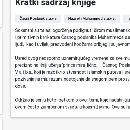
Kratki sadržaj knjige
Časni Poslanik s.a.v.s
Hazreti Muhammed s.a.v.s.
I
Šokantni su talasi ogorčenja podignuti širom muslimanskog
i primitivnih karikatura Časnog poslanika Muhammeda s.a.
ljudi, kao i uvijek, predvođeni hodžama pribjegli su javnom 
Usred ovog neosporno uznemirujućeg vremena za sve mus
precizno na liniji učenja ‘princa mira’ lično, – Časnog Posl
V a.t.b.a., koji je razotkrio stvarnost islamskih puteva 
pozivanja na mir, razum, nastojanje da snagom pera prosvij
dove.
Održao je seriju hutbi petkom o ovoj temi, koje nadahnjaju 
ovom često zamršenom svijetu u kojem živimo. Ove su hut