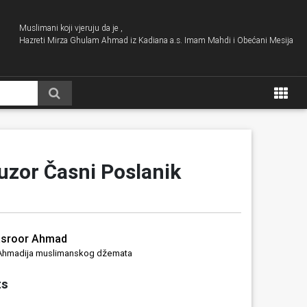
Muslimani koji vjeruju da je ,
Hazreti Mirza Ghulam Ahmad iz Kadiana a.s. Imam Mahdi i Obećani Mesija
 uzor Časni Poslanik
asroor Ahmad
ar Ahmadija muslimanskog džemata
ts