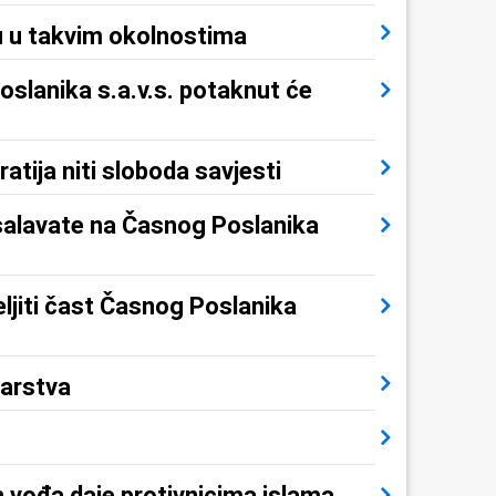
u u takvim okolnostima
oslanika s.a.v.s. potaknut će
atija niti sloboda savjesti
e salavate na Časnog Poslanika
eljiti čast Časnog Poslanika
narstva
 vođa daje protivnicima islama