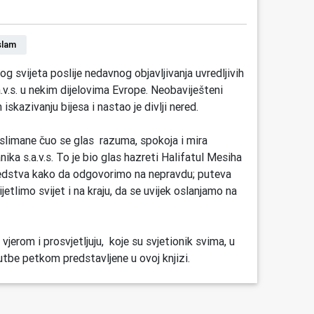
slam
 svijeta poslije nedavnog objavljivanja uvredljivih
v.s. u nekim dijelovima Evrope. Neobaviješteni
iskazivanju bijesa i nastao je divlji nered.
limane čuo se glas razuma, spokoja i mira
anika s.a.v.s. To je bio glas hazreti Halifatul Mesiha
i sredstva kako da odgovorimo na nepravdu; puteva
etlimo svijet i na kraju, da se uvijek oslanjamo na
vjerom i prosvjetljuju, koje su svjetionik svima, u
be petkom predstavljene u ovoj knjizi.