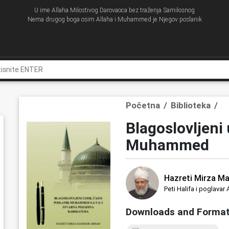
U ime Allaha Milostivog Darovaoca bez traženja Samilosnog
Nema drugog boga osim Allaha i Muhammed je Njegov poslanik
Početna
/
Biblioteka
/
Blagoslovljeni
Muhammed
Hazreti Mirza M
Peti Halifa i poglav
Downloads and Forma