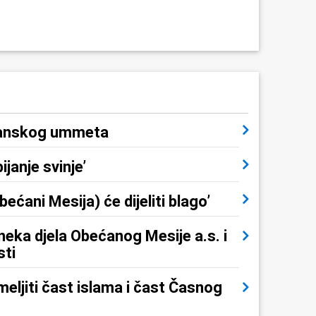
imanskog ummeta
ijanje svinje’
ćani Mesija) će dijeliti blago’
 neka djela Obećanog Mesije a.s. i
sti
eljiti čast islama i čast Časnog