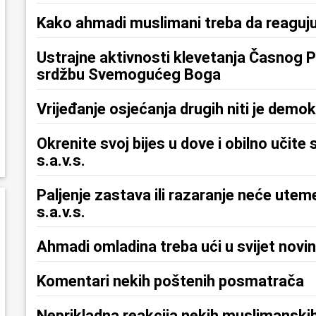
Kako ahmadi muslimani treba da reaguj
Ustrajne aktivnosti klevetanja Časnog P
srdžbu Svemogućeg Boga
Vrijeđanje osjećanja drugih niti je demokr
Okrenite svoj bijes u dove i obilno učit
s.a.v.s.
Paljenje zastava ili razaranje neće utem
s.a.v.s.
Ahmadi omladina treba ući u svijet novi
Komentari nekih poštenih posmatrača
Neprikladna reakcija nekih muslimanskih