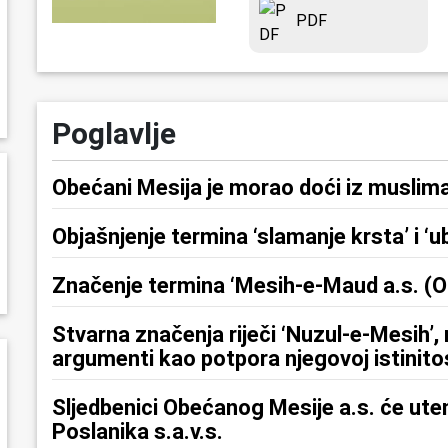
PDF
Poglavlje
Obećani Mesija je morao doći iz musl
Objašnjenje termina ‘slamanje krsta’ i ‘ub
Značenje termina ‘Mesih-e-Maud a.s. (Obe
Stvarna značenja riječi ‘Nuzul-e-Mesih’,
argumenti kao potpora njegovoj istinito
Sljedbenici Obećanog Mesije a.s. će utem
Poslanika s.a.v.s.