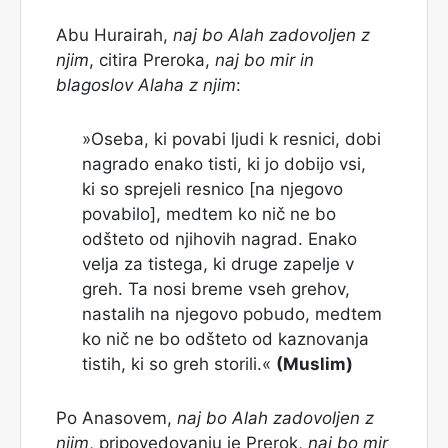
Abu Hurairah,
naj bo Alah zadovoljen z
njim
, citira Preroka,
naj bo mir in
blagoslov Alaha z njim
:
»Oseba, ki povabi ljudi k resnici, dobi
nagrado enako tisti, ki jo dobijo vsi,
ki so sprejeli resnico [na njegovo
povabilo], medtem ko nič ne bo
odšteto od njihovih nagrad. Enako
velja za tistega, ki druge zapelje v
greh. Ta nosi breme vseh grehov,
nastalih na njegovo pobudo, medtem
ko nič ne bo odšteto od kaznovanja
tistih, ki so greh storili.«
(Muslim)
Po Anasovem,
naj bo Alah zadovoljen z
njim
, pripovedovanju je Prerok,
naj bo mir