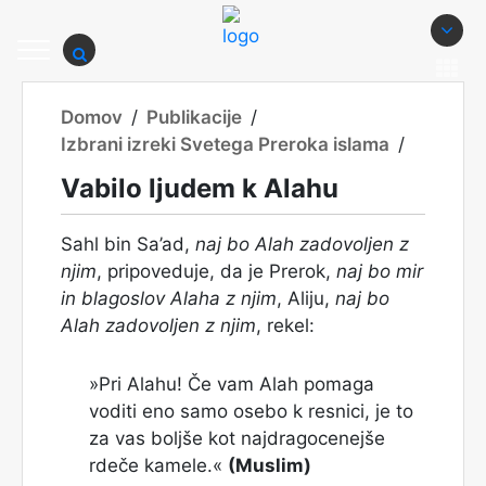
Domov
/
Publikacije
/
Izbrani izreki Svetega Preroka islama
/
Vabilo ljudem k Alahu
Sahl bin Sa’ad,
naj bo Alah zadovoljen z
njim
, pripoveduje, da je Prerok,
naj bo mir
in blagoslov Alaha z njim
, Aliju,
naj bo
Alah zadovoljen z njim
, rekel:
»Pri Alahu! Če vam Alah pomaga
voditi eno samo osebo k resnici, je to
za vas boljše kot najdragocenejše
rdeče kamele.«
(Muslim)