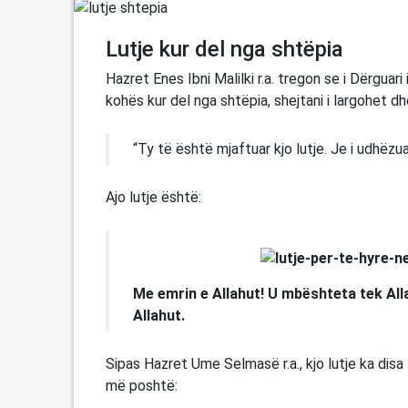
Lutje kur del nga shtëpia
Hazret Enes Ibni Malilki r.a. tregon se i Dërguari 
kohës kur del nga shtëpia, shejtani i largohet dhe
“Ty të është mjaftuar kjo lutje. Je i udhëzua
Ajo lutje është:
Me emrin e Allahut! U mbështeta tek All
Allahut.
Sipas Hazret Ume Selmasë r.a., kjo lutje ka disa 
më poshtë: