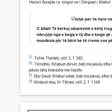
Hazret Burejda r.a. tregon se i Dërguari i Allahut 
O Allah! Të kërkoj mbarësinë e këtij tre
mbrojtje nga e keqja e tij dhe e keqja që
mundësia për të bërë be të rreme ose pë
[1]
. Tefsir Tha’labi, vëll. 2, f. 382.
[2]
. Tirmidhiu, Kitabud-da’vat, bab ma jekulu idha
jekulu idha kharaxha min bejtihi.
[3]
. Ebu Daud, Kitabul-adab, bab ma jekulu, idha d
[4]
. Kitabud-dua, lit-Tibrani, vëll. 2, f. 1168.