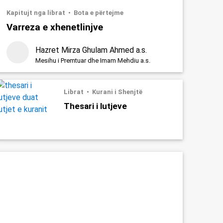
Kapitujt nga librat
Bota e përtejme
Varreza e xhenetlinjve
Hazret Mirza Ghulam Ahmed a.s.
Mesihu i Premtuar dhe Imam Mehdiu a.s.
Librat
Kurani i Shenjtë
Thesari i lutjeve