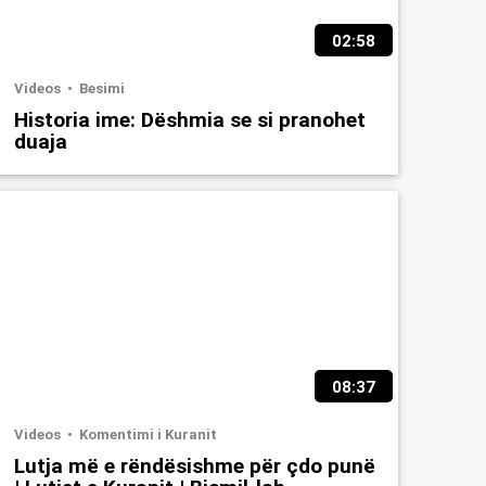
02:58
Videos
Besimi
Historia ime: Dëshmia se si pranohet
duaja
08:37
Videos
Komentimi i Kuranit
Lutja më e rëndësishme për çdo punë