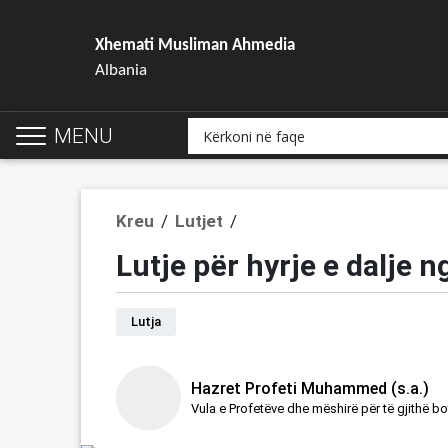
Xhemati Musliman Ahmedia
Albania
MENU
Kreu
/
Lutjet
/
Lutje për hyrje e dalje n
Lutja
Hazret Profeti Muhammed (s.a.)
Vula e Profetëve dhe mëshirë për të gjithë b