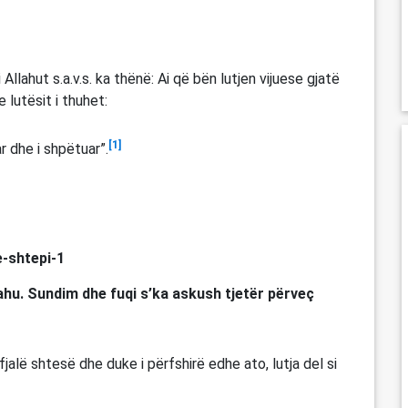
i Allahut s.a.v.s. ka thënë: Ai që bën lutjen vijuese gjatë
 lutësit i thuhet:
[1]
r dhe i shpëtuar”.
ahu. Sundim dhe fuqi s’ka askush tjetër përveç
fjalë shtesë dhe duke i përfshirë edhe ato, lutja del si