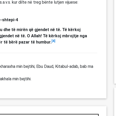
s.a.v.s. kur dilte në treg bënte lutjen vijuese:
gu dhe të mirën që gjendet në të. Të kërkoj
 gjendet në të. O Allah! Të kërkoj mbrojtje nga
[4]
r të bërë pazar të humbur.
 kharaxha min bejtihi; Ebu Daud, Kitabul-adab, bab ma
akhala min bejtihi.