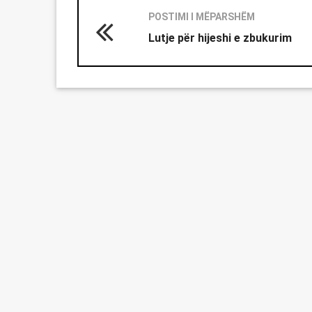
POSTIMI I MËPARSHËM
Lutje për hijeshi e zbukurim