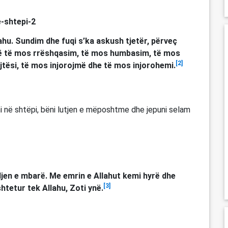
ahu. Sundim dhe fuqi s’ka askush tjetër, përveç
 që të mos rrëshqasim, të mos humbasim, të mos
[2]
jtësi, të mos injorojmë dhe të mos injorohemi.
hyni në shtëpi, bëni lutjen e mëposhtme dhe jepuni selam
ljen e mbarë. Me emrin e Allahut kemi hyrë dhe
[3]
tetur tek Allahu, Zoti ynë.