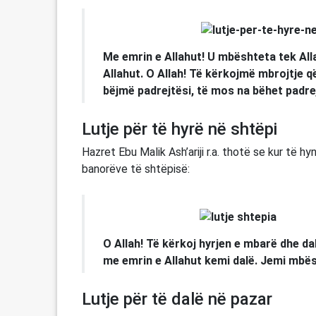
Me emrin e Allahut! U mbështeta tek All
Allahut. O Allah! Të kërkojmë mbrojtje
bëjmë padrejtësi, të mos na bëhet padre
Lutje për të hyrë në shtëpi
Hazret Ebu Malik Ash’ariji r.a. thotë se kur të 
banorëve të shtëpisë:
O Allah! Të kërkoj hyrjen e mbarë dhe da
me emrin e Allahut kemi dalë. Jemi mbësh
Lutje për të dalë në pazar