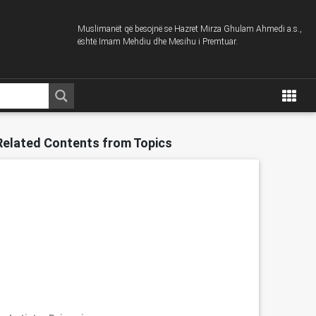
Muslimanët që besojnë se Hazret Mirza Ghulam Ahmedi a.s.,
është Imam Mehdiu dhe Mesihu i Premtuar.
Related Contents from Topics