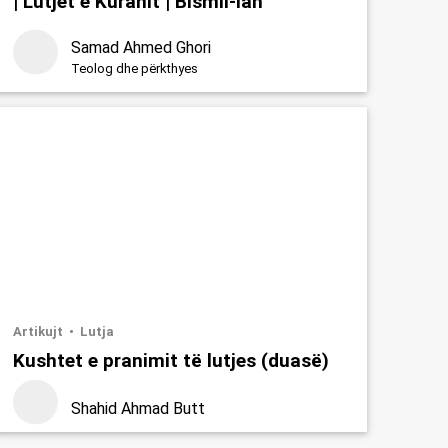
| Lutjet e Kuranit | Bismil-lah
Samad Ahmed Ghori
Teolog dhe përkthyes
Artikujt
Lutja
Kushtet e pranimit të lutjes (duasë)
Shahid Ahmad Butt