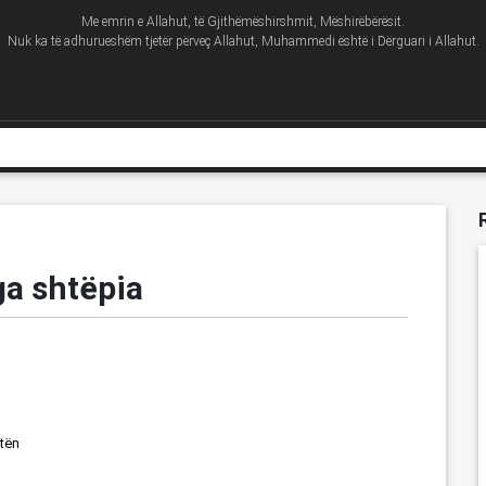
Me emrin e Allahut, të Gjithëmëshirshmit, Mëshirëbërësit.
Nuk ka të adhurueshëm tjetër përveç Allahut, Muhammedi është i Dërguari i Allahut.
ga shtëpia
otën