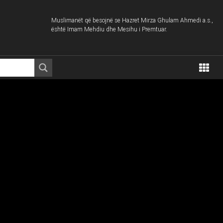
Muslimanët që besojnë se Hazret Mirza Ghulam Ahmedi a.s.,
është Imam Mehdiu dhe Mesihu i Premtuar.