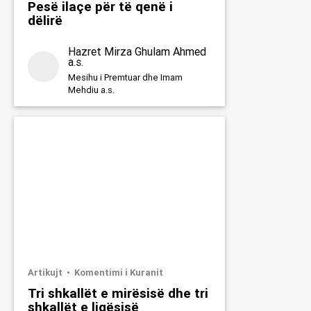
Pesë ilaçe për të qenë i
dëlirë
Hazret Mirza Ghulam Ahmed
a.s.
Mesihu i Premtuar dhe Imam
Mehdiu a.s.
Artikujt
Komentimi i Kuranit
Tri shkallët e mirësisë dhe tri
shkallët e ligësisë