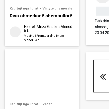
Kapitujt nga librat
Virtyte dhe morale
Disa ahmedianë shembullorë
Përkthim
Hazret Mirza Ghulam Ahmed
Ahmedi, 
a.s.
20.0​4.2
Mesihu i Premtuar dhe Imam
Mehdiu a.s.
Kapitujt nga librat
Veset