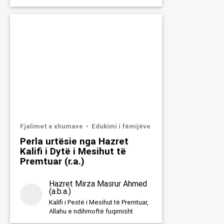
Fjalimet e xhumave
Edukimi i fëmijëve
Perla urtësie nga Hazret
Kalifi i Dytë i Mesihut të
Premtuar (r.a.)
Hazret Mirza Masrur Ahmed
(a.b.a.)
Kalifi i Pestë i Mesihut të Premtuar,
Allahu e ndihmoftë fuqimisht