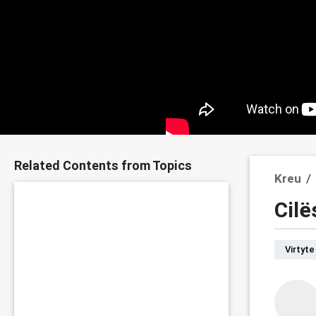
Related Contents from Topics
Kreu
/
Cilë
Virtyte