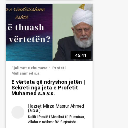
45:41
Fjalimet e xhumave
Profeti
Muhammed s.a.
E vërteta që ndryshon jetën |
Sekreti nga jeta e Profetit
Muhamed s.a.v.s.
Hazret Mirza Masrur Ahmed
(a.b.a.)
Kalifi i Pestë i Mesihut të Premtuar,
Allahu e ndihmoftë fuqimisht