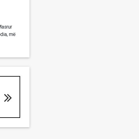
Masrur
ia, më ​