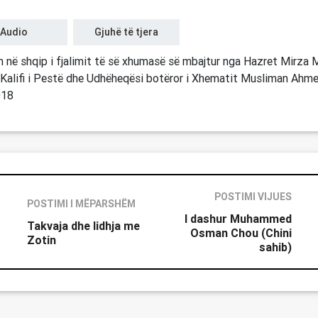
Audio
Gjuhë të tjera
 në shqip i fjalimit të së xhumasë së mbajtur nga Hazret Mirza 
Kalifi i Pestë dhe Udhëheqësi botëror i Xhematit Musliman Ahmed
018
POSTIMI VIJUES
POSTIMI I MËPARSHËM
I dashur Muhammed
Takvaja dhe lidhja me
Osman Chou (Chini
Zotin
sahib)