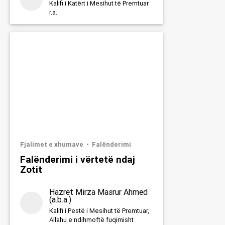
Kalifi i Katërt i Mesihut të Premtuar
Shtype butonin
Whats
r.a.
Nëse nuk e do, shtype "x
WhatsApp
Fjalimet e xhumave
Falënderimi
Falënderimi i vërtetë ndaj
Zotit
Hazret Mirza Masrur Ahmed
(a.b.a.)
Kalifi i Pestë i Mesihut të Premtuar,
Allahu e ndihmoftë fuqimisht