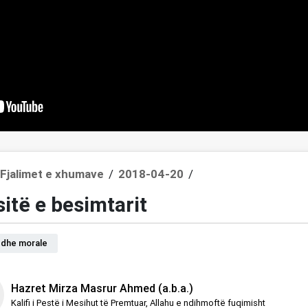
Fjalimet e xhumave
/
2018-04-20
/
sitë e besimtarit
 dhe morale
Hazret Mirza Masrur Ahmed (a.b.a.)
Kalifi i Pestë i Mesihut të Premtuar, Allahu e ndihmoftë fuqimisht