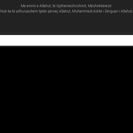
Me emrin e Allahut, të Gjithëmëshirshmit, Mëshirëbërësit.
Nuk ka të adhurueshëm tjetër përveç Allahut, Muhammedi është i Dërguari i Allahut.