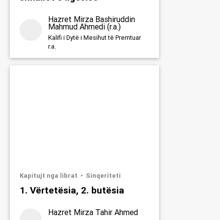
Hazret Mirza Bashiruddin
Mahmud Ahmedi (r.a.)
Kalifi i Dytë i Mesihut të Premtuar
r.a.
Kapitujt nga librat
Sinqeriteti
Kupto qart
1. Vërtetësia, 2. butësia
Hazret Mirza Tahir Ahmed
Mësime pa pagesë për