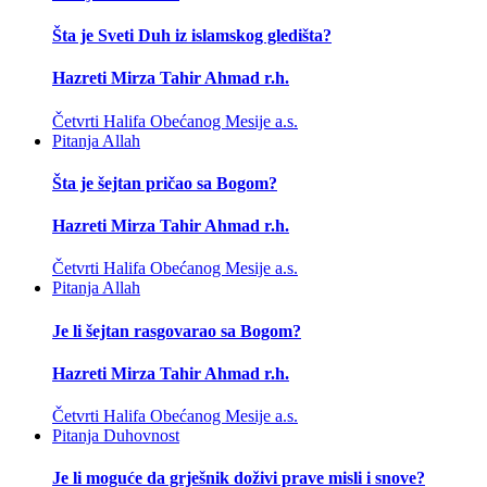
Šta je Sveti Duh iz islamskog gledišta?
Hazreti Mirza Tahir Ahmad r.h.
Četvrti Halifa Obećanog Mesije a.s.
Pitanja
Allah
Šta je šejtan pričao sa Bogom?
Hazreti Mirza Tahir Ahmad r.h.
Četvrti Halifa Obećanog Mesije a.s.
Pitanja
Allah
Je li šejtan rasgovarao sa Bogom?
Hazreti Mirza Tahir Ahmad r.h.
Četvrti Halifa Obećanog Mesije a.s.
Pitanja
Duhovnost
Je li moguće da grješnik doživi prave misli i snove?