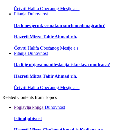
Četvrti Halifa Obećanog Mesije a.s.
Pitanja
Duhovnost
Da li nevjernik će nakon smrti imati nagradu?
Hazreti Mirza Tahir Ahmad r.h.
Četvrti Halifa Obećanog Mesije a.s.
Pitanja
Duhovnost
Da li je objava manifestacija iskustava mudraca?
Hazreti Mirza Tahir Ahmad r.h.
Četvrti Halifa Obećanog Mesije a.s.
Related Contents from Topics
Poglavlja knjiga
Duhovnost
Istinoljubivost
Hazreti Mirza Ghulam Ahmad iz Kadiana a.s.