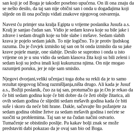
san koji je od Boga je također posebno upućena. On ili ona znaju da
se nešto desilo, da taj san nije obični san i onda u događajima koji
slijede on ili ona počinju viđati znakove njegovog ostvarenja.
Navest ću primjer sna kralja Egipta u vrijeme poslanika Jusufa a.s.
Kralj je sanjao čudan san. Vidio je sedam krava koje su bile jake i
zdrave i sedam drugih koje su bile slabe i mršave. Sedam slabih
krava je pojelo sedam jakih. To nije logično. To je protiv ljudskog
razuma. Da je čovjek izmislio taj san on bi onda izmislio da su jake
krave pojele manje, one slabije. Desilo se suprotno i onda u isto
vrijeme on je u snu vidio da sedam klasova žita koji su bili zeleni i
sedam koji su jedva imali koji kukuruzna njima. On nije mogao
razumjeti poruku, jer je nije sam smislio.
Njegovi dvorjani,veliki učenjaci toga doba su rekli da je to samo
rezultat njegovog ličnog razmišljanja,ništa drugo. Ali kada je Jusuf
a.s., Božiji poslanik, čuo za taj san, protumačio ga je.On je rekao da
će biti sedam godina koje će biti dobre da će žeti obilje žitarica, ali
ovih sedam godina će slijediti sedam mršavih godina kada će biti
suše i skoro da neće biti hrane. Dakle, sačuvajte što požanjete za
sedam godina obilne žetve za sedam mršavih godina i nećete se
suočiti sa problemima. Taj san se na čudan načini ostvario.
Tumačenje se obistinilo poslije. Pa kakav bolji znak se može
predstaviti dabi pokazao da je ovaj san bio od Boga.