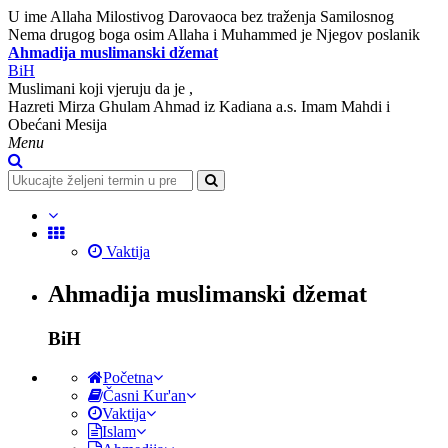
U ime Allaha Milostivog Darovaoca bez traženja Samilosnog
Nema drugog boga osim Allaha i Muhammed je Njegov poslanik
Ahmadija muslimanski džemat
BiH
Muslimani koji vjeruju da je ,
Hazreti Mirza Ghulam Ahmad iz Kadiana a.s. Imam Mahdi i
Obećani Mesija
Menu
Vaktija
Ahmadija muslimanski džemat
BiH
Početna
Časni Kur'an
Vaktija
Islam