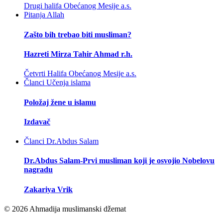
Drugi halifa Obećanog Mesije a.s.
Pitanja
Allah
Zašto bih trebao biti musliman?
Hazreti Mirza Tahir Ahmad r.h.
Četvrti Halifa Obećanog Mesije a.s.
Članci
Učenja islama
Položaj žene u islamu
Izdavač
Članci
Dr.Abdus Salam
Dr.Abdus Salam-Prvi musliman koji je osvojio Nobelovu
nagradu
Zakariya Vrik
© 2026 Ahmadija muslimanski džemat