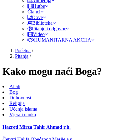
Ahmedija
Hutbe
Članci
Dove
Biblioteka
Pitanje i odgovor
Video
HUMANITARNA AKCIJA
Početna
/
Pitanja
/
Kako mogu naći Boga?
Allah
Bog
Duhovnost
Religija
Učenja islama
Vjera i nauka
Hazreti Mirza Tahir Ahmad r.h.
Četvrti Halifa Obećanog Mesije a.s.