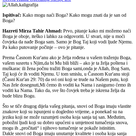
Ispitivač:
Kako mogu naći Boga? Kako mogu znati da je san od
Boga?
Hazreti Mirza Tahir Ahmad:
Prvo, pitanje kako mi možemo naći
Boga je oboje, iteško i lahko za odgovoriti. U stvari, nije u moći
čovjeka da nađe Boga sam. Samo je Bog Taj koji vodi ljude Njemu.
Pa kako putovanje počinje – ovo je pitanje.
Prema Časnom Kur'anu ako je želja rođena u vašem traženju Boga,
vašem susretu s Njim,da bi Mu bili bliži – ako je ta želja poštena i
muškarac ili žena počnu tražiti Boga sami,onda je Allah, Bog Sam,
Taj koji će ih voditi Njemu. U tom smislu, u Časnom Kur'anu stoji
(Časni Kur'an 29: 70) da svi oni koji se trude na Našem putu, koji
Nas žele dosegnuti,Mi ćemo ih voditi ka Nama i zasigurno ćemo ih
voditi ka Nama. Tako da, sve što čovjek treba je iskrena želja da
bude blizu Bogu.
Što se tiče drugog dijela vašeg pitanja, snovi od Boga imaju vlastite
znakove koji su ispunjeni u dogledno vrijeme, a ponekad su na
jeziku koji ne može razumjeti osoba koja sanja taj san. Međutim,
pobožni ljudi koji su dobro upućeni u umjetnost tumačenja snova,
mogu ih „pročitati“ i njihovo tumačenje se pokaže istinitim.
Dakle snovi od Boga imaju unutarnje kvalitete i osoba koja sanja