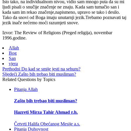
Isto tako, na individualnom nivou, vidio sam mnogo puta da su mi
ljudi pisali o snučije značenje ne znaju. Kada sam tumačio san i
kada sam im rekao značenje,napismeno, upravo se tako i desilo.
Tako da snovi od Boga imaju unutarnji jezik.Trebamo poznavati taj
jezik inače nećemo moći razumjeti snove.
Izvor: The Review of Religions (Preged religija), novembar
1996.godine.
Allah
Bog
San
vjera
Prethodni
Do kad se smije jesti na sehuru?
Sljedeći
Zašto bih trebao biti musliman?
Related Questions by Topics
Pitanja
Allah
Zašto bih trebao biti musliman?
Hazreti Mirza Tahir Ahmad r.h.
Četvrti Halifa Obećanog Mesije a.s.
Pitanja
Duhovnost