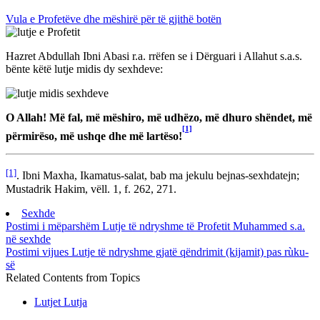
Vula e Profetëve dhe mëshirë për të gjithë botën
Hazret Abdullah Ibni Abasi r.a. rrëfen se i Dërguari i Allahut s.a.s.
bënte këtë lutje midis dy sexhdeve:
O Allah! Më fal, më mëshiro, më udhëzo, më dhuro shëndet, më
[1]
përmirëso, më ushqe dhe më lartëso!
[1]
. Ibni Maxha, Ikamatus-salat, bab ma jekulu bejnas-sexhdatejn;
Mustadrik Hakim, vëll. 1, f. 262, 271.
Sexhde
Postimi i mëparshëm
Lutje të ndryshme të Profetit Muhammed s.a.
në sexhde
Postimi vijues
Lutje të ndryshme gjatë qëndrimit (kijamit) pas rùku-
së
Related Contents from Topics
Lutjet
Lutja