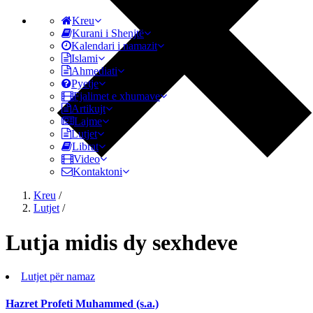
Kreu
Kurani i Shenjtë
Kalendari i namazit
Islami
Ahmediati
Pyetje
Fjalimet e xhumave
Artikujt
Lajme
Lutjet
Librat
Video
Kontaktoni
Kreu
/
Lutjet
/
Lutja midis dy sexhdeve
Lutjet për namaz
Hazret Profeti Muhammed (s.a.)