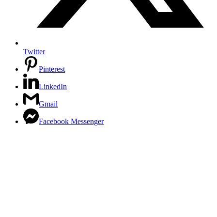
Twitter
Pinterest
LinkedIn
Gmail
Facebook Messenger
Close
this
module
Kupto qartë domethënien e
Kuranit