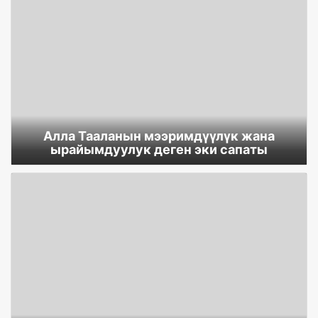
Алла Тааланын мээримдүүлүк жана
ырайымдуулук деген эки сапаты