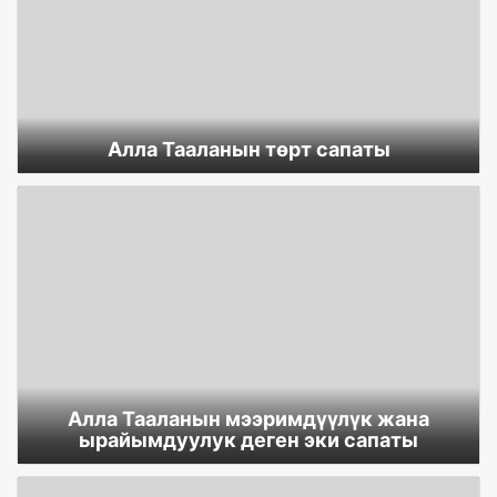
Алла Тааланын төрт сапаты
Алла Тааланын мээримдүүлүк жана
ырайымдуулук деген эки сапаты