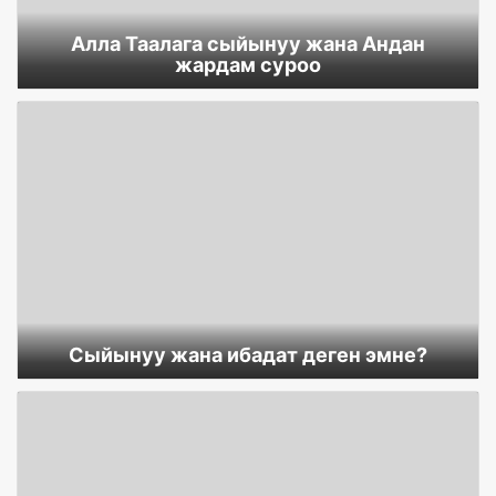
Алла Таалага сыйынуу жана Андан
жардам суроо
Сыйынуу жана ибадат деген эмне?