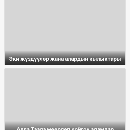
Эки жүздүүлөр жана алардын кылыктары
Алла Таала мөөрлөп койгон адамдар