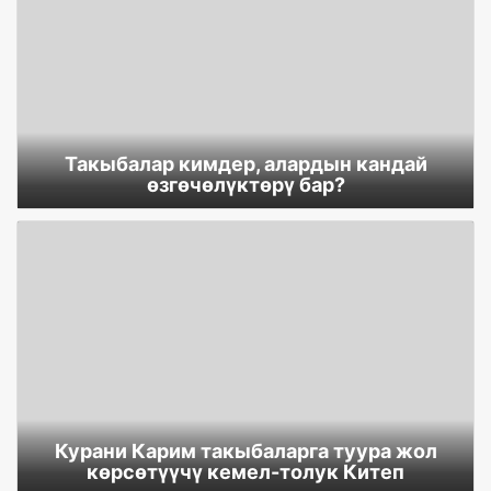
Такыбалар кимдер, алардын кандай
өзгөчөлүктөрү бар?
Курани Карим такыбаларга туура жол
көрсөтүүчү кемел-толук Китеп