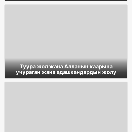
Туура жол жана Алланын каарына
учураган жана адашкандардын жолу