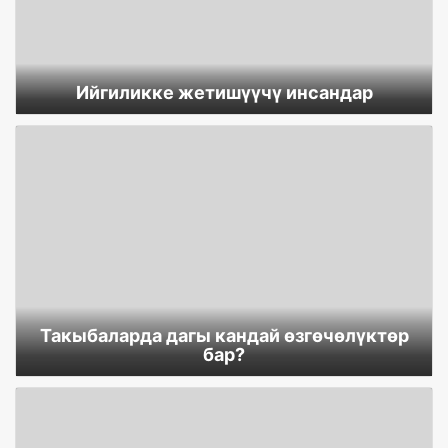
Ийгиликке жетишүүчү инсандар
Такыбаларда дагы кандай өзгөчөлүктөр
бар?