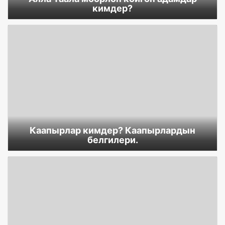
кимдер?
Каапырлар кимдер? Каапырлардын
белгилери.