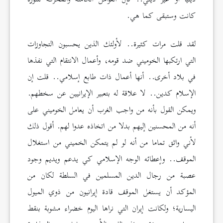
كانت وستبقى كما هي.
لقد قلت مرات كثيرة.. لأولئك الذين يحسبون التجاوزات
التي ارتكبها الخوميني ضد قومه، وأعمال الانتقام التي نفذها
في بلاد أخرى.. أنها أعمال ذات طابع إسلامي.. قلت إن
الإسلام كدين.. لا علاقة له بتعبير الإيرانيين عن سخطهم.
ويمكن القول بأنه من واجب الغرب أن يعامل الخوميني على
أنه من المحسنين إليهم بدلا من اتخاذه عدوا لهم. أقول ذلك
لأني واثق تماما من أنه لو لم يتمكن الخميني من استغلال
الموقف.. وإعطائه الوجه الإسلامي كي يدعم ويديم وجود
عصبة من رجال الدين المسلمين في السلطة لكان من
المؤكد أن يستغل الموقف قادة إيرانيون من ذوي الميول
اليسارية؛ ولكانت إيران التي نراها اليوم خضراء مشوبة بنقط