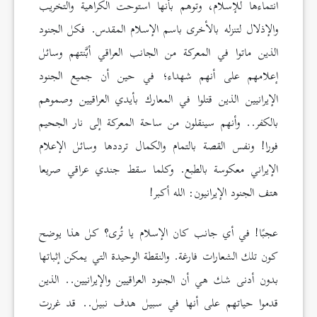
انتماءها للإسلام، وتوهم بأنها استوحت الكراهية والتخريب
والإذلال لتنزله بالأخرى باسم الإسلام المقدس. فكل الجنود
الذين ماتوا في المعركة من الجانب العراقي أبَّنتهم وسائل
إعلامهم على أنهم شهداء؛ في حين أن جميع الجنود
الإيرانيين الذين قتلوا في المعارك بأيدي العراقيين وصموهم
بالكفر.. وأنهم سينقلون من ساحة المعركة إلى نار الجحيم
فورا! ونفس القصة بالتمام والكمال ترددها وسائل الإعلام
الإيراني معكوسة بالطبع. وكلما سقط جندي عراقي صريعا
هتف الجنود الإيرانيون: الله أكبر!
عجبًا! في أي جانب كان الإسلام يا تُرى؟ كل هذا يوضح
كون تلك الشعارات فارغة. والنقطة الوحيدة التي يمكن إثباتها
بدون أدنى شك هي أن الجنود العراقيين والإيرانيين.. الذين
قدموا حياتهم على أنها في سبيل هدف نبيل.. قد غررت