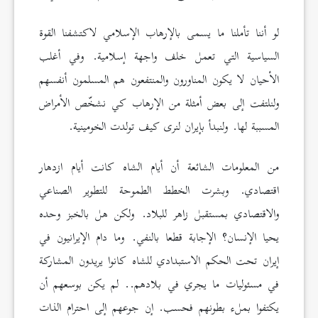
لو أننا تأملنا ما يسمى بالإرهاب الإسلامي لاكتشفنا القوة
السياسية التي تعمل خلف واجهة إسلامية. وفي أغلب
الأحيان لا يكون المناورون والمنتفعون هم المسلمون أنفسهم
ولنلتفت إلى بعض أمثلة من الإرهاب كي نشخّص الأمراض
المسببة لها. ولنبدأ بإيران لنرى كيف تولدت الخومينية.
من المعلومات الشائعة أن أيام الشاه كانت أيام ازدهار
اقتصادي. وبشرت الخطط الطموحة للتطوير الصناعي
والاقتصادي بمستقبل زاهر للبلاد. ولكن هل بالخبز وحده
يحيا الإنسان؟ الإجابة قطعا بالنفي. وما دام الإيرانيون في
إيران تحت الحكم الاستبدادي للشاه كانوا يريدون المشاركة
في مسئوليات ما يجري في بلادهم.. لم يكن بوسعهم أن
يكتفوا بملء بطونهم فحسب. إن جوعهم إلى احترام الذات