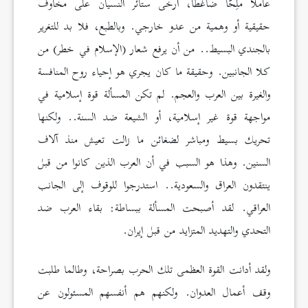
عاملاً ملِحًّا ضاغطًا، أرخی ستائر النسيان على مخاوف
حقيقية أو وهمية من عدو خارجي. وبالطبع، فلا بد للتغرير
بالجندي البسيط.. من أن يرفع شعار (الإسلام في خطر) من
كلا الجانبين. وحقيقة ما كان يجري هو إحياء روح المنافسة
والغيرة بين العرب والعجم. لم تكن المسألة قوة إسلامية في
مواجهة قوة غير إسلامية، أو الشيعة ضد السنة.. ولكنها
تحريك بسيط ومباشر لضغائن ما زالت تعيش منذ آلاف
السنين. وهذا هو السبب في أن العرب الذين كانوا من قبل
ينتقدون العراق والسعودية.. استدرجوا للوقوف إلى الجانب
العراقي. لقد أصبحت المسألة ببساطة: بقاء العرب ضد
التحدي والتهديد المتزايد من قبل إيران.
ولقد أدانت القوة العظمى تلك الحرب بصراحة، وطالما طلبت
وقف أعمال العدوان. ولكنهم هم أنفسهم المسئولون عن