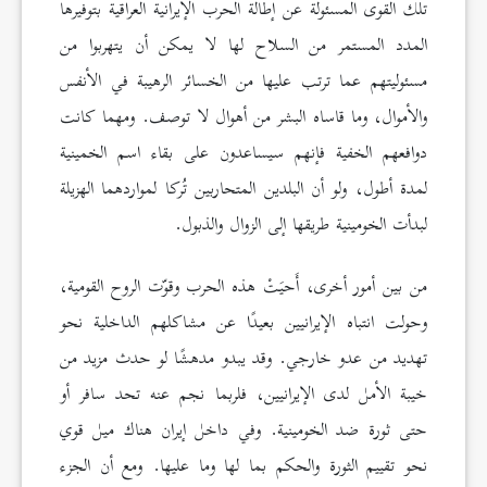
تلك القوى المسئولة عن إطالة الحرب الإيرانية العراقية بتوفيرها
المدد المستمر من السلاح لها لا يمكن أن يتهربوا من
مسئوليتهم عما ترتب عليها من الخسائر الرهيبة في الأنفس
والأموال، وما قاساه البشر من أهوال لا توصف. ومهما كانت
دوافعهم الخفية فإنهم سيساعدون على بقاء اسم الخمينية
لمدة أطول، ولو أن البلدين المتحاربين تُركا لمواردهما الهزيلة
لبدأت الخومينية طريقها إلى الزوال والذبول.
من بين أمور أخرى، أَحيَتْ هذه الحرب وقوّت الروح القومية،
وحولت انتباه الإيرانيين بعيدًا عن مشاكلهم الداخلية نحو
تهدید من عدو خارجي. وقد يبدو مدهشًا لو حدث مزيد من
خيبة الأمل لدى الإيرانيين، فلربما نجم عنه تحد سافر أو
حتى ثورة ضد الخومينية. وفي داخل إيران هناك ميل قوي
نحو تقییم الثورة والحكم بما لها وما عليها. ومع أن الجزء