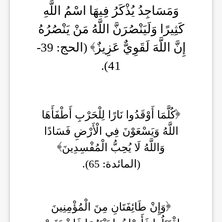
وَمَسَاجِدُ يُذْكَرُ فِيهَا اسْمُ اللَّهِ
كَثِيرًا وَلَيَنْصُرَنَّ اللَّهُ مَنْ يَنْصُرُهُ
إِنَّ اللَّهَ لَقَوِيٌّ عَزِيزٌ
(الحج: 39-
41).
كُلَّمَا أَوْقَدُوا نَارًا لِلْحَرْبِ أَطْفَأَهَا
اللَّهُ وَيَسْعَوْنَ فِي الْأَرْضِ فَسَادًا
وَاللَّهُ لَا يُحِبُّ الْمُفْسِدِينَ
(المائدة: 65).
وَإِنْ طَائِفَتَانِ مِنَ الْمُؤْمِنِينَ