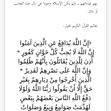
بهم قياداتهم ، ولم يكن الإسلام وجودا في بال هذا الجانب
أو ذاك.
تعاليم القرآن الكريم تقول:
إِنَّ اللَّهَ يُدَافِعُ عَنِ الَّذِينَ آمَنُوا
إِنَّ اللَّهَ لَا يُحِبُّ كُلَّ خَوَّانٍ كَفُورٍ *
أُذِنَ لِلَّذِينَ يُقَاتَلُونَ بِأَنَّهُمْ ظُلِمُوا
وَإِنَّ اللَّهَ عَلَى نَصْرِهِمْ لَقَدِيرٌ *
الَّذِينَ أُخْرِجُوا مِنْ دِيَارِهِمْ بِغَيْرِ
حَقٍّ إِلَّا أَنْ يَقُولُوا رَبُّنَا اللَّهُ وَلَوْلَا
دَفْعُ اللَّهِ النَّاسَ بَعْضَهُمْ بِبَعْضٍ
لَهُدِّمَتْ صَوَامِعُ وَبِيَعٌ وَصَلَوَاتٌ