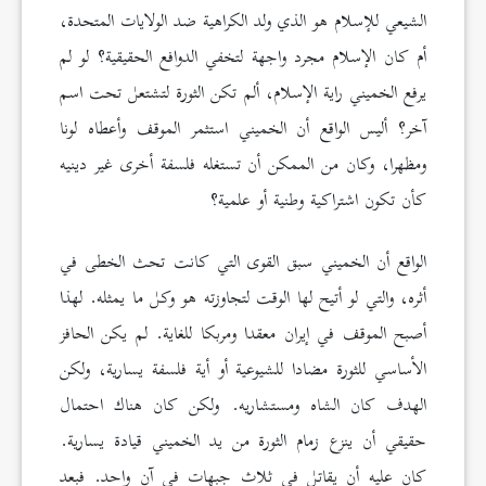
الشيعي للإسلام هو الذي ولد الكراهية ضد الولايات المتحدة،
أم كان الإسلام مجرد واجهة لتخفي الدوافع الحقيقية؟ لو لم
يرفع الخميني راية الإسلام، ألم تكن الثورة لتشتعل تحت اسم
آخر؟ أليس الواقع أن الخميني استثمر الموقف وأعطاه لونا
ومظهرا، وكان من الممكن أن تستغله فلسفة أخرى غير دينيه
كأن تكون اشتراكية وطنية أو علمية؟
الواقع أن الخميني سبق القوى التي كانت تحث الخطى في
أثره، والتي لو أتيح لها الوقت لتجاوزته هو وكل ما يمثله. لهذا
أصبح الموقف في إيران معقدا ومربكا للغاية. لم يكن الحافز
الأساسي للثورة مضادا للشيوعية أو أية فلسفة يسارية، ولكن
الهدف كان الشاه ومستشاريه. ولكن كان هناك احتمال
حقيقي أن ينزع زمام الثورة من يد الخميني قيادة يسارية.
كان عليه أن يقاتل في ثلاث جبهات في آن واحد. فبعد