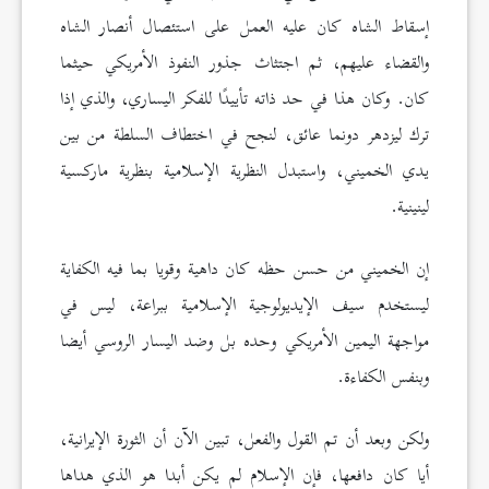
إسقاط الشاه كان عليه العمل على استئصال أنصار الشاه
والقضاء عليهم، ثم اجتثاث جذور النفوذ الأمريكي حيثما
كان. وكان هذا في حد ذاته تأييدًا للفكر اليساري، والذي إذا
ترك ليزدهر دونما عائق، لنجح في اختطاف السلطة من بين
يدي الخميني، واستبدل النظرية الإسلامية بنظرية ماركسية
لينينية.
إن الخميني من حسن حظه كان داهية وقويا بما فيه الكفاية
ليستخدم سيف الإيديولوجية الإسلامية ببراعة، ليس في
مواجهة اليمين الأمريكي وحده بل وضد اليسار الروسي أيضا
وبنفس الكفاءة.
ولكن وبعد أن تم القول والفعل، تبين الآن أن الثورة الإيرانية،
أيا كان دافعها، فإن الإسلام لم يكن أبدا هو الذي هداها