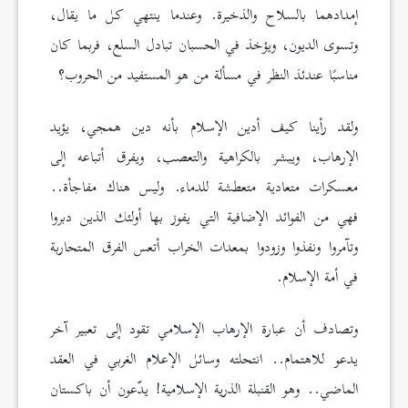
إمدادهما بالسلاح والذخيرة. وعندما ينتهي كل ما يقال،
وتسوى الديون، ويؤخذ في الحسبان تبادل السلع، فربما كان
مناسبًا عندئذ النظر في مسألة من هو المستفيد من الحروب؟
ولقد رأينا كيف أدين الإسلام بأنه دين همجي، يؤيد
الإرهاب، ويبشر بالكراهية والتعصب، ويفرق أتباعه إلى
معسكرات متعادية متعطشة للدماء. وليس هناك مفاجأة..
فهي من الفوائد الإضافية التي يفوز بها أولئك الذين دبروا
وتآمروا ونفذوا وزودوا بمعدات الخراب أتعس الفرق المتحاربة
في أمة الإسلام.
وتصادف أن عبارة الإرهاب الإسلامي تقود إلى تعبير آخر
يدعو للاهتمام.. انتحلته وسائل الإعلام الغربي في العقد
الماضي.. وهو القنبلة الذرية الإسلامية! يدّعون أن باكستان