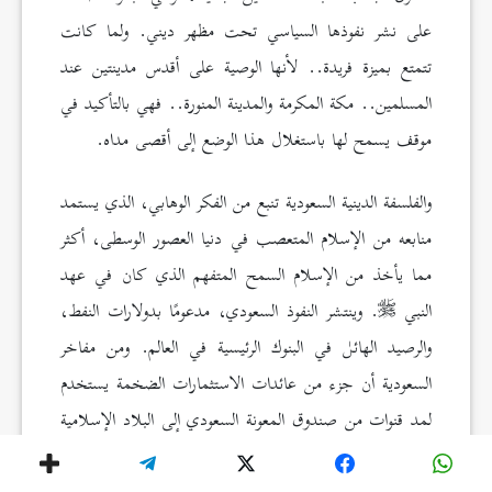
على نشر نفوذها السياسي تحت مظهر ديني. ولما كانت
تتمتع بميزة فريدة.. لأنها الوصية على أقدس مدينتين عند
المسلمين.. مكة المكرمة والمدينة المنورة.. فهي بالتأكيد في
موقف يسمح لها باستغلال هذا الوضع إلى أقصى مداه.
والفلسفة الدينية السعودية تنبع من الفكر الوهابي، الذي يستمد
منابعه من الإسلام المتعصب في دنيا العصور الوسطى، أكثر
مما يأخذ من الإسلام السمح المتفهم الذي كان في عهد
النبي
. وينتشر النفوذ السعودي، مدعومًا بدولارات النفط،
والرصيد الهائل في البنوك الرئيسية في العالم. ومن مفاخر
السعودية أن جزء من عائدات الاستثمارات الضخمة يستخدم
لمد قنوات من صندوق المعونة السعودي إلى البلاد الإسلامية
الفقيرة. وفي أغلب الأحايين لا يمنح هذا العون لتقوية