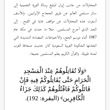
المحاولات من جانب إيران لتبليغ رسالة الثورة الخمينية إلى
سائر مسلمي العالم عن طريق الحجاج الإيرانيين. وللأسف
أسفرت هذه المحاولات عن مواقف غاية في القبح.. إلى
الحد الذي أحرج المسلمين. مثلا ما حدث في مكة عام
1987 أثناء موسم الحج، والاحتياطات المضادة الشديدة التي
اتخذتها الحكومة العربية السعودية كان حديث صحافة الغرب
لمدة طويلة. والقرآن الكريم يعلم المسلمين جميعا:
وَلَا تُقَاتِلُوهُمْ عِنْدَ الْمَسْجِدِ
الْحَرَامِ حَتَّى يُقَاتِلُوكُمْ فِيهِ فَإِنْ
قَاتَلُوكُمْ فَاقْتُلُوهُمْ كَذَلِكَ جَزَاءُ
الْكَافِرِين
(البقرة: 192).