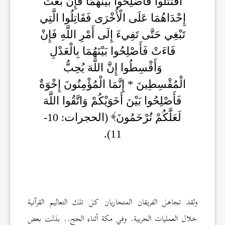
اقْتَتَلُوا فَأَصْلِحُوا بَيْنَهُمَا فَإِنْ بَغَتْ
إِحْدَاهُمَا عَلَى الْأُخْرَى فَقَاتِلُوا الَّتِي
تَبْغِي حَتَّى تَفِيءَ إِلَى أَمْرِ اللَّهِ فَإِنْ
فَاءَتْ فَأَصْلِحُوا بَيْنَهُمَا بِالْعَدْلِ
وَأَقْسِطُوا إِنَّ اللَّهَ يُحِبُّ
الْمُقْسِطِينَ * إِنَّمَا الْمُؤْمِنُونَ إِخْوَةٌ
فَأَصْلِحُوا بَيْنَ أَخَوَيْكُمْ وَاتَّقُوا اللَّهَ
لَعَلَّكُمْ تُرْحَمُونَ
(الحجرات: 10-
11).
ولقد تجاهل الفريقان المتحاربان كل تلك التعاليم القرآنية
خلال العمليات الحربية. وفي مكة أثناء الحج.. بذلت بعض