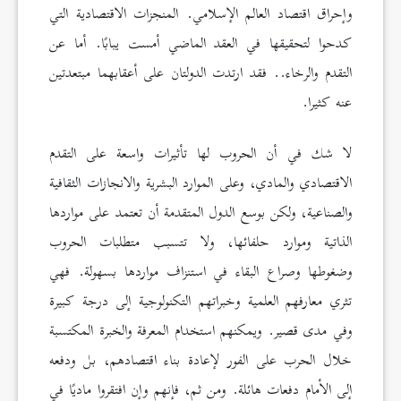
وإحراق اقتصاد العالم الإسلامي. المنجزات الاقتصادية التي
کدحوا لتحقيقها في العقد الماضي أمست يبابًا. أما عن
التقدم والرخاء.. فقد ارتدت الدولتان على أعقابهما مبتعدتين
عنه كثيرا.
لا شك في أن الحروب لها تأثيرات واسعة على التقدم
الاقتصادي والمادي، وعلى الموارد البشرية والانجازات الثقافية
والصناعية، ولكن بوسع الدول المتقدمة أن تعتمد على مواردها
الذاتية وموارد حلفائها، ولا تتسبب متطلبات الحروب
وضغوطها وصراع البقاء في استنزاف مواردها بسهولة. فهي
تثري معارفهم العلمية وخبراتهم التكنولوجية إلى درجة كبيرة
وفي مدى قصير. ويمكنهم استخدام المعرفة والخبرة المكتسبة
خلال الحرب على الفور لإعادة بناء اقتصادهم، بل ودفعه
إلى الأمام دفعات هائلة. ومن ثم، فإنهم وإن افتقروا ماديًا في