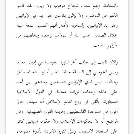
والسعادة. إنهم شعب شجاع موهوب ولا ريب. لقد قاسوا
الكثير في الماضي، ولا يزالون يقاسون على يد غير الإيرانيين
وعلى يد الإيرانيين، ولسخرية الأقدار أنهم اكتسبوا سمعة سيئة
خلال الصفقة. عسى الله أن يتولاهم برحمته ويخلصهم من
مأزقهم الصعب.
والآن نلتفت إلى جانب آخر للثورة الخومينية في إيران. بعدما
وصل الخوميني إلى السلطة خطط لتغيير أسلوب الحياة ظاهرًا
وباطنًا.. ليس لدي الإيرانيين المسلمين وحدهم، بل أخذ
على عاتقه إحداث ثورات مماثلة في الدول الإسلامية
المجاورة. وألقى في روع العالم الإسلامي أنه سيلعب دورًا
أقوى في مساعدة الفلسطينيين وهزيمة القوى الصهيونية. ومن
الواضح أنه لا الحكومات الإسلامية ولا حكومة إسرائيل كانوا
على استعداد لاستقبال رسل الثورة الإيرانية بأذرع مفتوحة،