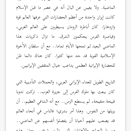
الماضية. ولا يغيبن عن البال أنه في عصر ما قبل الإسلام
كانت إيران واحدة من أعظم الحضارات التي عرفها العالم قوة
وازدهارا. كان أباطرة الرومان يسيطرون على العالم الغربي،
وقياصرة الفرس يحكمون الشرق. ما تزال ذكريات هذا
الماضي البعيد لم تمحها الأيام تماما.. مع أن سلطان الأخوة
الإسلامية القوية قد حد منها كثيرا. كان هناك دائما ظل
للحضارة الإيرانية العظمى يداعب خيال المثقفين الإيرانيين.
التاريخ الطويل للعداء الإيراني العربي، والحملات التأديبية التي
كان يبعث بها ملوك الفرس إلى جزيرة العرب.. تركت ندوبا
قبيحة متقيحة، لم يستطع الزمن.. مع أنه الشافي العظيم.. أن
يزيلها من النفوس. وهذا أمر بشري؛ فالناس في أنحاء العالم
قد يصعب عليهم أحيانا أن يفصلوا أنفسهم عن الماضي..
وينسوا الجراح والإهانات التي نالت شرفهم. ومثل هذه