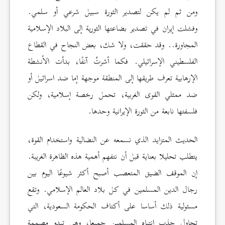
ومن ثم لم يكن لتصدير الثورة سبيل شرعي أو سلمي.
وفشلت إيران في تصدير بضاعتها الثورية إلى البلاد الإسلامية
المجاورة.. وقد حققت، ولا شك، بعض النجاح في القطاع
الفلسطيني الإسرائيلي. فكما أشرتُ آنفًا، بدأت الأنشطة
الإرهابية تعرف طريقها إلى المنطقة موجهة إما ضد اسرائيل أو
ضد ممثلي القوى الغربية، تحمل رخصة إسلامية، ولكن
فلسفتها نابعة من الثورة الإيرانية وحدها.
الحديث المتزايد الذي نسمعه عن النضالية واستخدام القوة،
يتطلب تحليلا بعناية قبل أن نتفهم أهمية هذه الظاهرة الغريبة.
إن الموقف الضيق المتعصب أصبح أكثر شيوعًا اليوم بين
رجال الدين المسلمين في كل بلاد العالم الإسلامي. وتقع
مسئولية ذلك أساسا على أكتاف الحكومة السعودية، التي
تحاول جذب انتباه المسلمين جميعا، وهي تبدو مصممة