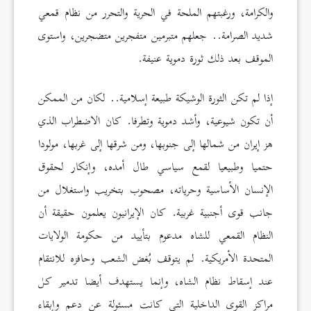
والكرامة، ورغبتهم الملحة في الحرية والتحرر من نظام قمعي
شديد الصرامة.. جعلهم متبرمين متفجرين متضجرين، واستوى
الموقف بعد ذلك ثورة دموية عنيفة.
إذا لم تكن الثورة الوشيكة طبيعة إسلامية.. لكان من الممكن
أن تكون شيوعية، وأشد دموية وتطرفا. كان الاضطراب الذي
هز إيران من شمالها إلى جنوبها، ومن شرقها إلى غربها، مولودا
حتميا وطبيعيا لقمع سياسي طال أمده، وإنكار لحقوق
الإنسان الأساسية وحرياته، مصحوب بتخريب واستغلال من
جانب قوى أجنبية غربية. كان الإيرانيون يعلمون حقيقة أن
النظام القمعي للشاه مدعوم بتأييد من حكومة الولايات
المتحدة الأمريكية. لم يتوقف بُغض الشعب وحافزه للانتقام
عند إسقاط نظام الشاه، وإنما يستهدف أيضا تدمير كل
مراكز القوى الداخلية التي كانت مسئولة عن دعم وإبقاء