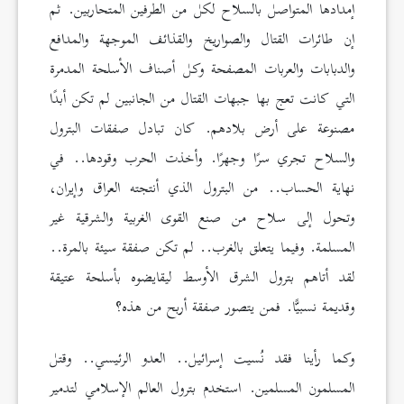
إمدادها المتواصل بالسلاح لكل من الطرفين المتحاربين. ثم
إن طائرات القتال والصواريخ والقذائف الموجهة والمدافع
والدبابات والعربات المصفحة وكل أصناف الأسلحة المدمرة
التي كانت تعج بها جبهات القتال من الجانبين لم تكن أبدًا
مصنوعة على أرض بلادهم. كان تبادل صفقات البترول
والسلاح تجري سرًا وجهرًا. وأخذت الحرب وقودها.. في
نهاية الحساب.. من البترول الذي أنتجته العراق وإيران،
وتحول إلى سلاح من صنع القوى الغربية والشرقية غير
المسلمة. وفيما يتعلق بالغرب.. لم تكن صفقة سيئة بالمرة..
لقد أتاهم بترول الشرق الأوسط ليقايضوه بأسلحة عتيقة
وقديمة نسبيًّا. فمن يتصور صفقة أربح من هذه؟
وكما رأينا فقد نُسيت إسرائيل.. العدو الرئيسي.. وقتل
المسلمون المسلمين. استخدم بترول العالم الإسلامي لتدمير