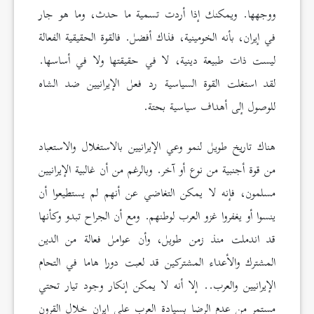
ووجهها. ويمكنك إذا أردت تسمية ما حدث، وما هو جار
في إيران، بأنه الخومينية، فذاك أفضل. فالقوة الحقيقية الفعالة
ليست ذات طبيعة دينية، لا في حقيقتها ولا في أساسها.
لقد استغلت القوة السياسية رد فعل الإيرانيين ضد الشاه
للوصول إلى أهداف سياسية بحتة.
هناك تاريخ طويل لنمو وعي الإيرانيين بالاستغلال والاستعباد
من قوة أجنبية من نوع أو آخر. وبالرغم من أن غالبية الإيرانيين
مسلمون، فإنه لا يمكن التغاضي عن أنهم لم يستطيعوا أن
ينسوا أو يغفروا غزو العرب لوطنهم. ومع أن الجراح تبدو وكأنها
قد اندملت منذ زمن طويل، وأن عوامل فعالة من الدين
المشترك والأعداء المشتركين قد لعبت دورا هاما في التحام
الإيرانيين والعرب.. إلا أنه لا يمكن إنكار وجود تيار تحتي
مستمر من عدم الرضا بسيادة العرب على إيران خلال القرون