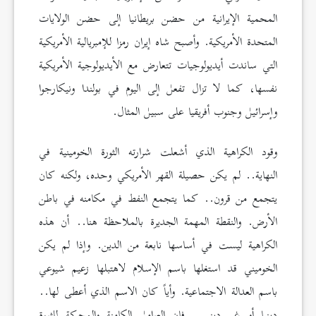
المحمية الإيرانية من حضن بريطانيا إلى حضن الولايات
المتحدة الأمريكية. وأصبح شاه إيران رمزا للإمبريالية الأمريكية
التي ساندت أيديولوجيات تتعارض مع الأيديولوجية الأمريكية
نفسها، كما لا تزال تفعل إلى اليوم في بولندا ونيكارجوا
وإسرائيل وجنوب أفريقيا على سبيل المثال.
وقود الكراهية الذي أشعلت شرارته الثورة الخومينية في
النهاية.. لم يكن حصيلة القهر الأمريكي وحده، ولكنه كان
يتجمع من قرون.. كما يتجمع النفط في مكامنه في باطن
الأرض. والنقطة المهمة الجديرة بالملاحظة هنا.. أن هذه
الكراهية ليست في أساسها نابعة من الدين. وإذا لم يكن
الخوميني قد استغلها باسم الإسلام لاهتبلها زعيم شيوعي
باسم العدالة الاجتماعية. وأياً كان الاسم الذي أعطى لها..
دينيا أو غير ديني.. فإن العوامل الكامنة والمحركة للثورة