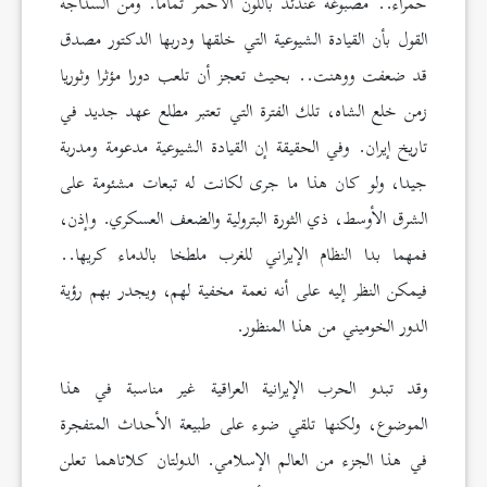
حمراء.. مصبوغة عندئذ باللون الأحمر تماما. ومن السذاجة
القول بأن القيادة الشيوعية التي خلقها ودربها الدكتور مصدق
قد ضعفت ووهنت.. بحيث تعجز أن تلعب دورا مؤثرا وثوريا
زمن خلع الشاه، تلك الفترة التي تعتبر مطلع عهد جديد في
تاريخ إيران. وفي الحقيقة إن القيادة الشيوعية مدعومة ومدربة
جيدا، ولو كان هذا ما جرى لكانت له تبعات مشئومة على
الشرق الأوسط، ذي الثورة البترولية والضعف العسكري. وإذن،
فمهما بدا النظام الإيراني للغرب ملطخا بالدماء كريها..
فيمكن النظر إليه على أنه نعمة مخفية لهم، ويجدر بهم رؤية
الدور الخوميني من هذا المنظور.
وقد تبدو الحرب الإيرانية العراقية غير مناسبة في هذا
الموضوع، ولكنها تلقي ضوء على طبيعة الأحداث المتفجرة
في هذا الجزء من العالم الإسلامي. الدولتان كلاتاهما تعلن