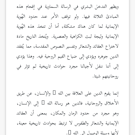
ويظهر التدخل البشري في الرسالة السماوية في إقحام هذه
المبادئ الثلاثة فيها. ولو توقف الأمر عند حدود الهُوية
الإيمانية لما كان هناك مشكلة، أما أن تتخذ هذه الهُوية
الإيمانية وليجة لبث الكراهية والعنصرية. ويُتخذ التاريخ مادة
لاختراع العقائد والشعائر وتفسير النصوص المقدسة، مما يُفقد
الدين جوهره ويؤدي إلى ضياع القيم الروحية فيه. وهذا يؤدي
إلى أننا ننقل لأجيالنا مجرد حوادث تاريخية لم تؤثر في
روحانيتهم شيئا.
إنما يقوم الدين على العلاقة بين الله
والإنسان، عن طريق
الأخلاق والروحانية، فالدين هو رسالة الله
إلى الإنسان،
وهو مجرد من حدود الزمان والمكان، بمعنى أن العقائد
الإيمانية والشعائر والطقوس لا ترتبط بحوادث تاريخية معينة،
لأنها وسيلة الوصول إلى الله
.