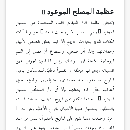
عظمة المصلح الموعود
وتتجلي عظمة ذلك العبقري الفذ، المستمدة من المسيح
الموعود
، في التفسير الكبير، حيث ابتعد
عن ربط آيات
الكتاب العزيز بحوادث التاريخ إلا فيما يتعلق بقصص الأنبياء
وجماعاتهم وهذا أمر طبيعي، واستطاع أن يصل إلى القيم
الروحانية الكامنة فيها. ولذلك يرفض الفاقدون لجوهر الدين
تفسيراته ويعتبرونها هرطقة أو تفسيراً باطنيّا.المتمسكون بحبل
التاريخ يستمدون منه معتقداتهم وشرائعهم، ويلفونه حول
أعناقهم حتّى كاد يشنقهم لولا أن نزل المخلّص المسيح
الموعود
. فعندما تتكدر عين الروح بشوائب الصفات السيئة
والخطايا، يستحيل عليها الاتصال بالروح الأعظم وهو الله
.فإذا وجــدت دينــا يقوم على التاريخ فاعـلم أنه ليـس من عند
الله، وإذا وجدت تفسيراً لنـص مقـدسٍ يقوم على التـاريخ