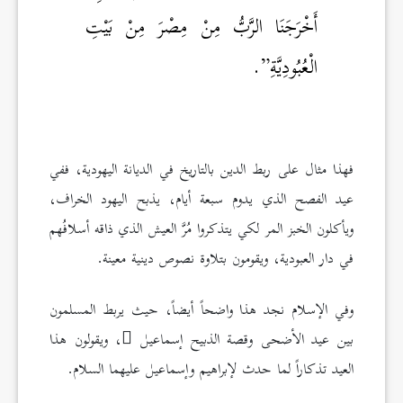
أَخْرَجَنَا الرَّبُّ مِنْ مِصْرَ مِنْ بَيْتِ
الْعُبُودِيَّةِ”.
فهذا مثال على ربط الدين بالتاريخ في الديانة اليهودية، ففي
عيد الفصح الذي يدوم سبعة أيام، يذبح اليهود الخراف،
ويأكلون الخبز المر لكي يتذكروا مُرَّ العيش الذي ذاقه أسلافُهم
في دار العبودية، ويقومون بتلاوة نصوص دينية معينة.
وفي الإسلام نجد هذا واضحاً أيضاً، حيث يربط المسلمون
بين عيد الأضحى وقصة الذبيح إسماعيل
، ويقولون هذا
العيد تذكاراً لما حدث لإبراهيم وإسماعيل عليهما السلام.