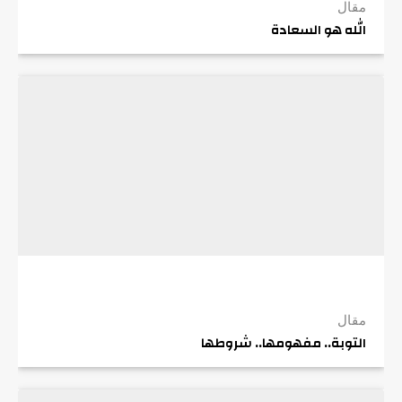
مقال
الله هو السعادة
مقال
التوبة.. مفهومها.. شروطها