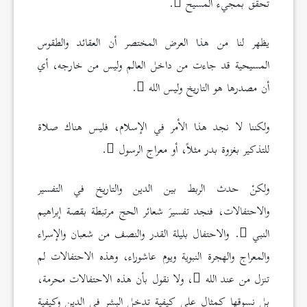
تحقق بمجيء المسيح
.
يظهر لنا من هذا العرض المختصر أن العقائد والطقوس
المسيحية قد جاءت من داخل العالم وليس من خارجه، أي
أن مصدرها هو التاريخ وليس الله
.
ولكننا لا نجد هذا الأمر في الإسلام، فليس هناك صلاة
للتذكير بغزوة بدر مثلاً، أو معراج الرسول
.
ولكنْ حدث الربط بين الدين والتاريخ في التفسير
والاحتفالات، فنجد تفسيرَ شعائر الحج مرتبطة بقصة إبراهيم
النبي
. والاحتفال بليلة القدر والنصف من شعبان والإسراء
والمعراج والهجرة النبوية ويوم عاشوراء، وهذه الاحتفالات لم
تنزل من عند الله
، ولا نقول بأن هذه الاحتفالات محرمة،
بل نسوقها كمثالٍ على كيفية تدخل البشر في الدين وكيفية