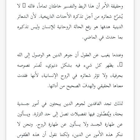
وحقيقة الأمر أن هذا الربط والتفسير خاطئان تماماً، فالله
لا
يُشرّع شعائره من أجل تذكرة الأحداث التاريخية. لأن الشعائر
الدينية هدفها هو رفع الحالة الروحانية للإنسان وليس تذكيره
بما حدث في الماضي.
وعندما يغيب عن العقول أن جوهر الدين هو الوصول إلى الله
، يظهر كل شيء فيه بشكل دنيوي، تُفسَر نصوصه
بحرفية، ولا تؤثر شعائره في الروح الإنسانية، لأنها فقدت
معناها الحقيقي والهدفَ الصحيح من أدائها.
لذلك تجد الفاقدين لجوهر الدين يبحثون في أمور جسدية
بحتة، ويُفصّلون فيها تفصيلات تصل إلى حد الثرثرة. ويسألون
عن طهارة الجسد ولا يسألون عن طهارة الروح. ونحن لا
ننكر هذه الأمور من الدين، ولكننا نقول أن هذه الطقوس