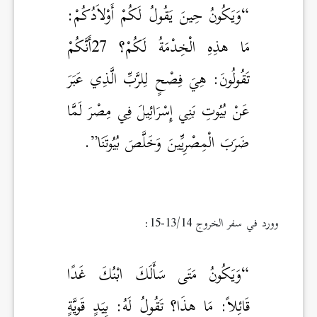
“وَيَكُونُ حِينَ يَقُولُ لَكُمْ أَوْلاَدُكُمْ:
مَا هذِهِ الْخِدْمَةُ لَكُمْ؟ 27أَنَّكُمْ
تَقُولُونَ: هِيَ فِصْحٍ لِلرَّبِّ الَّذِي عَبَرَ
عَنْ بُيُوتِ بَنِي إِسْرَائِيلَ فِي مِصْرَ لَمَّا
ضَرَبَ الْمِصْرِيِّينَ وَخَلَّصَ بُيُوتَنَا”.
وورد في سفر الخروج 13/14-15:
“وَيَكُونُ مَتَى سَأَلَكَ ابْنُكَ غَدًا
قَائِلاً: مَا هذَا؟ تَقُولُ لَهُ: بِيَدٍ قَوِيَّةٍ