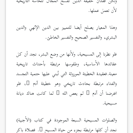
ولكنّ فقدان حقيقة الدين تفسح المجال للحاسة التاريخية
لأن تعمل عملها.
وهذا المعيار يصلح أيضا للتمييز بين الدين الإلهي والدين
البشري، والتفسير الصحيح والتفسير الخاطئ.
فلو نظرنا إلى المسيحية، ولأنها من وضع البشر، نجد أن كل
عقائدها الأساسية، وطقوسها مرتبطة بأحداث تاريخية
معينة.فعقيدة الخطيئة الموروثة التي تُبني عليها حتمية التجسد
والفداء مرتبطة بحادث تاريخي وهو خطيئة آدم
، فلو
افترضنا أن آدم
لم يعص الله
لما كانت هناك ديانة
مسيحية.
والصلوات المسيحية السبعة الموجودة في كتاب (الأجبية)
نجد أن كلها مرتبطة بجزء من حياة المسيح
. فصلاة باكر