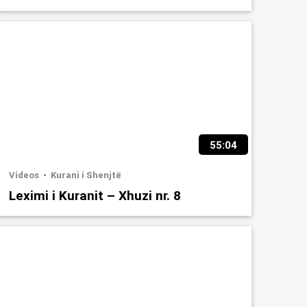
55:04
Videos
Kurani i Shenjtë
Leximi i Kuranit – Xhuzi nr. 8