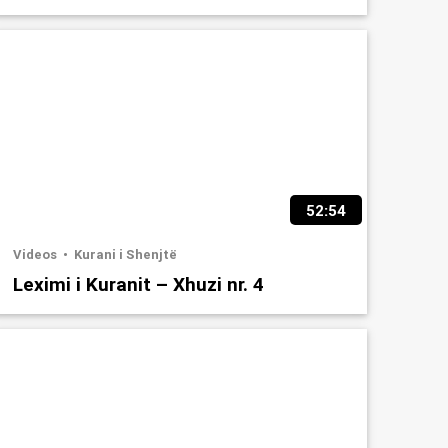
52:54
Videos
Kurani i Shenjtë
Leximi i Kuranit – Xhuzi nr. 4