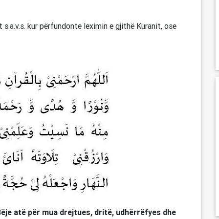
t s.a.v.s. kur përfundonte leximin e gjithë Kuranit, ose
Bëje atë për mua drejtues, dritë, udhërrëfyes dhe