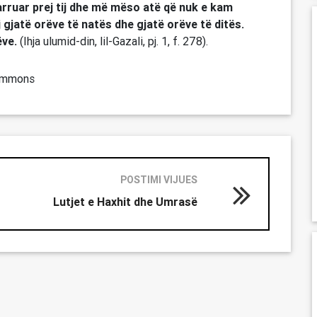
arruar prej tij dhe më mëso atë që nuk e kam
j gjatë orëve të natës dhe gjatë orëve të ditës.
ëve.
(Ihja ulumid-din, lil-Gazali, pj. 1, f. 278).
Commons
POSTIMI VIJUES
Lutjet e Haxhit dhe Umrasë