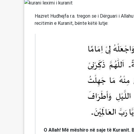
Hazret Hudhejfa r.a. tregon se i Dërguari i Allahu
recitimin e Kuranit, bënte këtë lutje:
O Allah! Më mëshiro në saje të Kuranit. 