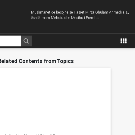
Muslimanët që besojnë se Hazret Mirza Ghulam Ahmedi a.s.,
është Imam Mehdiu dhe Mesihu i Premtuar.
Related Contents from Topics