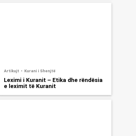
Artikujt
Kurani i Shenjtë
Leximi i Kuranit – Etika dhe rëndësia
e leximit të Kuranit