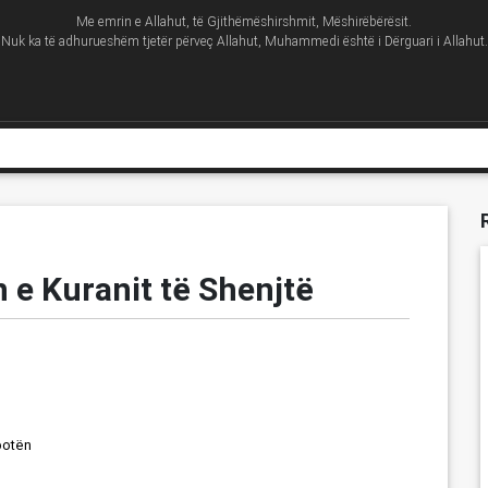
Me emrin e Allahut, të Gjithëmëshirshmit, Mëshirëbërësit.
Nuk ka të adhurueshëm tjetër përveç Allahut, Muhammedi është i Dërguari i Allahut.
 e Kuranit të Shenjtë
botën