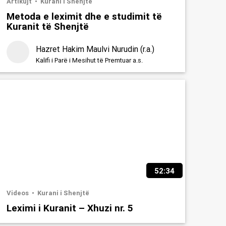
Artikujt
Kurani i Shenjtë
Metoda e leximit dhe e studimit të
Kuranit të Shenjtë
Hazret Hakim Maulvi Nurudin (r.a.)
Kalifi i Parë i Mesihut të Premtuar a.s.
52:34
Videos
Kurani i Shenjtë
Leximi i Kuranit – Xhuzi nr. 5