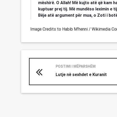
mëshirë. O Allah! Më kujto atë që kam h
kuptuar prej tij. Më mundëso leximin e ti
Bëje atë argument për mua, o Zoti i bot
Image Credits to Habib M’henni / Wikimedia 
POSTIMI I MËPARSHËM
Lutje në sexhdet e Kuranit