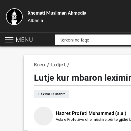
Xhemati Musliman Ahmedia
Albania
MENU
Kreu
/
Lutjet
/
Lutje kur mbaron leximin
Leximi i Kuranit
Hazret Profeti Muhammed (s.a.)
Vula e Profetëve dhe mëshirë për të gjithë 