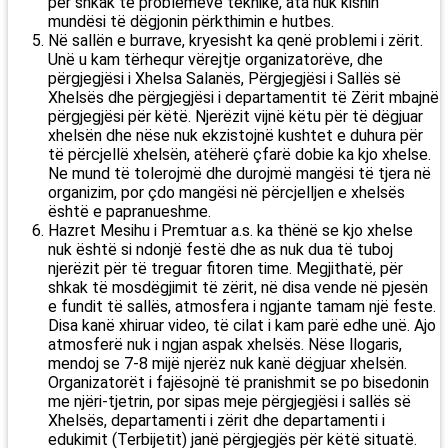
për shkak të problemeve teknike, ata nuk kishin
mundësi të dëgjonin përkthimin e hutbes.
Në sallën e burrave, kryesisht ka qenë problemi i zërit.
Unë u kam tërhequr vërejtje organizatorëve, dhe
përgjegjësi i Xhelsa Salanës, Përgjegjësi i Sallës së
Xhelsës dhe përgjegjësi i departamentit të Zërit mbajnë
përgjegjësi për këtë. Njerëzit vijnë këtu për të dëgjuar
xhelsën dhe nëse nuk ekzistojnë kushtet e duhura për
të përcjellë xhelsën, atëherë çfarë dobie ka kjo xhelse.
Ne mund të tolerojmë dhe durojmë mangësi të tjera në
organizim, por çdo mangësi në përcjelljen e xhelsës
është e papranueshme.
Hazret Mesihu i Premtuar a.s. ka thënë se kjo xhelse
nuk është si ndonjë festë dhe as nuk dua të tuboj
njerëzit për të treguar fitoren time. Megjithatë, për
shkak të mosdëgjimit të zërit, në disa vende në pjesën
e fundit të sallës, atmosfera i ngjante tamam një feste.
Disa kanë xhiruar video, të cilat i kam parë edhe unë. Ajo
atmosferë nuk i ngjan aspak xhelsës. Nëse llogaris,
mendoj se 7-8 mijë njerëz nuk kanë dëgjuar xhelsën.
Organizatorët i fajësojnë të pranishmit se po bisedonin
me njëri-tjetrin, por sipas meje përgjegjësi i sallës së
Xhelsës, departamenti i zërit dhe departamenti i
edukimit (Terbijetit) janë përgjegjës për këtë situatë.