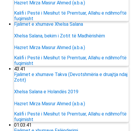
Hazret Mirza Masrur Ahmed (a.b.a.)
Kalifi i Pestë i Mesihut të Premtuar, Allahu e ndihmoftë
fuqimisht
Fjalimet e xhumave
Xhelsa Salana
Xhelsa Salana, bekim i Zotit të Madhërishëm
Hazret Mirza Masrur Ahmed (a.b.a.)
Kalifi i Pestë i Mesihut të Premtuar, Allahu e ndihmoftë
fuqimisht
43:41
Fjalimet e xhumave
Takva (Devotshmëria e druajtja ndaj
Zotit)
Xhelsa Salana e Holandës 2019
Hazret Mirza Masrur Ahmed (a.b.a.)
Kalifi i Pestë i Mesihut të Premtuar, Allahu e ndihmoftë
fuqimisht
01:03:41
Fjalimet e xhumave
Falënderimi