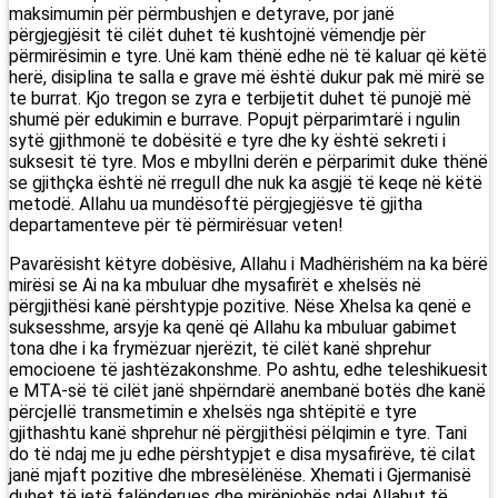
maksimumin për përmbushjen e detyrave, por janë
përgjegjësit të cilët duhet të kushtojnë vëmendje për
përmirësimin e tyre. Unë kam thënë edhe në të kaluar që këtë
herë, disiplina te salla e grave më është dukur pak më mirë se
te burrat. Kjo tregon se zyra e terbijetit duhet të punojë më
shumë për edukimin e burrave. Popujt përparimtarë i ngulin
sytë gjithmonë te dobësitë e tyre dhe ky është sekreti i
suksesit të tyre. Mos e mbyllni derën e përparimit duke thënë
se gjithçka është në rregull dhe nuk ka asgjë të keqe në këtë
metodë. Allahu ua mundësoftë përgjegjësve të gjitha
departamenteve për të përmirësuar veten!
Pavarësisht këtyre dobësive, Allahu i Madhërishëm na ka bërë
mirësi se Ai na ka mbuluar dhe mysafirët e xhelsës në
përgjithësi kanë përshtypje pozitive. Nëse Xhelsa ka qenë e
suksesshme, arsyje ka qenë që Allahu ka mbuluar gabimet
tona dhe i ka frymëzuar njerëzit, të cilët kanë shprehur
emocioene të jashtëzakonshme. Po ashtu, edhe teleshikuesit
e MTA-së të cilët janë shpërndarë anembanë botës dhe kanë
përcjellë transmetimin e xhelsës nga shtëpitë e tyre
gjithashtu kanë shprehur në përgjithësi pëlqimin e tyre. Tani
do të ndaj me ju edhe përshtypjet e disa mysafirëve, të cilat
janë mjaft pozitive dhe mbresëlënëse. Xhemati i Gjermanisë
duhet të jetë falënderues dhe mirënjohës ndaj Allahut të