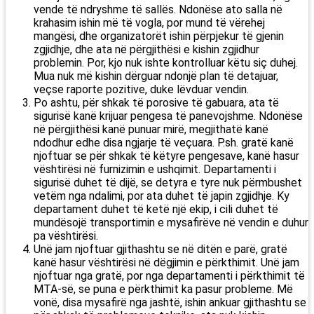
vende të ndryshme të sallës. Ndonëse ato salla në
krahasim ishin më të vogla, por mund të vërehej
mangësi, dhe organizatorët ishin përpjekur të gjenin
zgjidhje, dhe ata në përgjithësi e kishin zgjidhur
problemin. Por, kjo nuk ishte kontrolluar këtu siç duhej.
Mua nuk më kishin dërguar ndonjë plan të detajuar,
veçse raporte pozitive, duke lëvduar vendin.
Po ashtu, për shkak të porosive të gabuara, ata të
sigurisë kanë krijuar pengesa të panevojshme. Ndonëse
në përgjithësi kanë punuar mirë, megjithatë kanë
ndodhur edhe disa ngjarje të veçuara. P.sh. gratë kanë
njoftuar se për shkak të këtyre pengesave, kanë hasur
vështirësi në furnizimin e ushqimit. Departamenti i
sigurisë duhet të dijë, se detyra e tyre nuk përmbushet
vetëm nga ndalimi, por ata duhet të japin zgjidhje. Ky
departament duhet të ketë një ekip, i cili duhet të
mundësojë transportimin e mysafirëve në vendin e duhur
pa vështirësi.
Unë jam njoftuar gjithashtu se në ditën e parë, gratë
kanë hasur vështirësi në dëgjimin e përkthimit. Unë jam
njoftuar nga gratë, por nga departamenti i përkthimit të
MTA-së, se puna e përkthimit ka pasur probleme. Më
vonë, disa mysafirë nga jashtë, ishin ankuar gjithashtu se