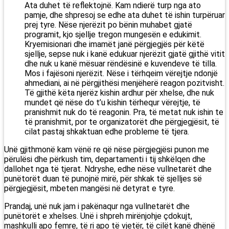
Ata duhet të reflektojnë. Kam ndierë turp nga ato
pamje, dhe shpresoj se edhe ata duhet të ishin turpëruar
prej tyre. Nëse njerëzit po bënin muhabet gjatë
programit, kjo sjellje tregon mungesën e edukimit.
Kryemisionari dhe imamët janë përgjegjës për këtë
sjellje, sepse nuk i kanë edukuar njerëzit gjatë gjithë vitit
dhe nuk u kanë mësuar rëndësinë e kuvendeve të tilla.
Mos i fajësoni njerëzit. Nëse i tërhqeim vërejtje ndonjë
ahmediani, ai në përgjithësi menjëherë reagon pozitvisht.
Të gjithë këta njerëz kishin ardhur për xhelse, dhe nuk
mundet që nëse do t’u kishin tërhequr vërejtje, të
pranishmit nuk do të reagonin. Pra, të metat nuk ishin te
të pranishmit, por te organizatorët dhe përgjegjësit, të
cilat pastaj shkaktuan edhe probleme të tjera.
Unë gjithmonë kam vënë re që nëse përgjegjësi punon me
përulësi dhe përkush tim, departamenti i tij shkëlqen dhe
dallohet nga të tjerat. Ndryshe, edhe nëse vullnetarët dhe
punëtorët duan të punojnë mirë, për shkak të sjelljes së
përgjegjësit, mbeten mangësi në detyrat e tyre.
Prandaj, unë nuk jam i pakënaqur nga vullnetarët dhe
punëtorët e xhelses. Unë i shpreh mirënjohje çdokujt,
mashkulli apo femre, të ri apo të vjetër, të cilët kanë dhënë