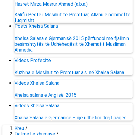
Hazret Mirza Masrur Ahmed (a.b.a.)
Kalifi i Pestë i Mesihut të Premtuar, Allahu e ndihmoftë
fuqimisht
Posts
Xhelsa Salana
Xhelsa Salana e Gjermanisë 2015 përfundoi me fjalimin
besimshtytës të Udhëheqësit të Xhematit Musliman
Ahmedia
Videos
Profecitë
Kuzhina e Mesihut të Premtuar a.s. në Xhalsa Salana
Videos
Xhelsa Salana
Xhelsa salana e Anglisë, 2015
Videos
Xhelsa Salana
Xhalsa Salana e Gjermanisë – një udhëtim drejt paqes
Kreu
/
Fjalimet e xhumave
/