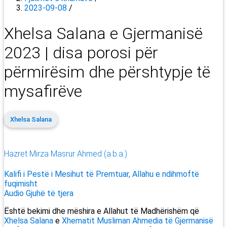
2023-09-08
/
Xhelsa Salana e Gjermanisë
2023 | disa porosi për
përmirësim dhe përshtypje të
mysafirëve
Xhelsa Salana
Hazret Mirza Masrur Ahmed (a.b.a.)
Kalifi i Pestë i Mesihut të Premtuar, Allahu e ndihmoftë
fuqimisht
Audio
Gjuhë të tjera
Është bekimi dhe mëshira e Allahut të Madhërishëm që
Xhelsa Salana
e
Xhematit Musliman Ahmedia të Gjermanisë