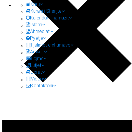
Kreu
Kurani i Shenjtë
Kalendari i namazit
Islami
Ahmediati
Pyetje
Fjalimet e xhumave
Artikujt
Lajme
Lutjet
Librat
Video
Kontaktoni