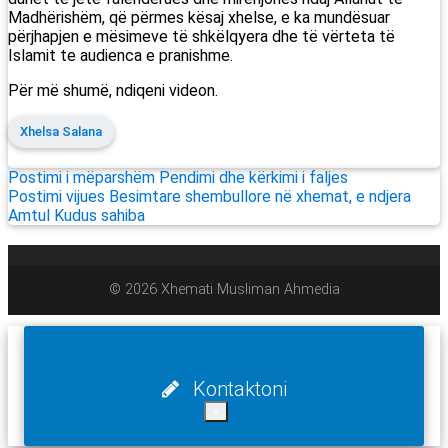
Madhërishëm, që përmes kësaj xhelse, e ka mundësuar
përjhapjen e mësimeve të shkëlqyera dhe të vërteta të
Islamit te audienca e pranishme.
Për më shumë, ndiqeni videon.
Xhelsa Salana
Postimi i mëparshëm
Pendimi dhe kërkimi i faljes
Postimi vijues
Besimtare shembullore në xhemat, e ndjera
Amtul Kudus sahiba
© 2026 Xhemati Musliman Ahmedia
Kontaktoni
×