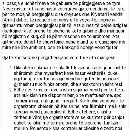
si pasoja e udhëzimeve të gabuara të përgjegjësve të tyre.
Nëse mysafirët kanë hasur vështirësi gjatë qëndrimit të tyre,
për të mbajnë përgjegjësi disa drejtues dhe Kryetari i vendit
(Amiri) duhet të reagojë në mënyrë të veçantë, sepse ai
gjithashtu mban përgjegjësi për të. Ata duhet të bëjnë istigfar
(kërkojnë falje) si dhe të shënojnë këto gabime dhe mangësi
në regjistrin e kuq, që të përmirësohen në të ardhmen. Ata
gjithashtu duhet të shqyrtojnë, nëse mund të organizojnë më
mirë në këtë ambient, ose të kërkojnë ndonjë vend tjetër.
Gjatë xhelsës, në përgjithësi janë vërejtur këto mangësi:
Dikush ka shkruar që shkallët lëvizëse kanë qenë jashtë
shërbimit, dhe mysafirët kanë hasur vështirësi duke
ngjitur apo zbritur nga një vend në tjetër. Ashensorët
gjithashtu nuk funksiononin, dhe shkaktonin vështirësi.
Edhe nëse mysafirëve u ishin siguruar vend për të fjetur,
ata nuk kishin në disponim banjo të mjaftueshme, apo
furnizimi i ujit nuk qenë i rregullt. Kur kishin vendosur të
organizonin xhelsën në Karlsruhe, ata fillimisht më kishin
treguar vend paraprakisht. Edhe atëherë, u kisha
tërhequr vërejtje organizatorëve se kushtet për banjot
duhet të ishin më të mira si dhe të sigurohej furnizimi
me ujin. Po ashtu kisha kontrolluar cilësinë e zërit, nga