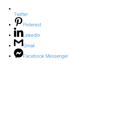
Twitter
Pinterest
LinkedIn
Gmail
Facebook Messenger
Close
this
module
Kupto qartë domethënien e
Kuranit
Mësime pa pagesë për shpjegimin e Kuranit
Shtype butonin
WhatsApp
për t'u regjistruar.