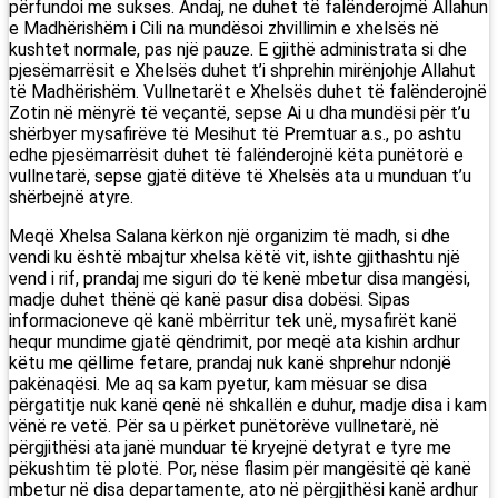
përfundoi me sukses. Andaj, ne duhet të falënderojmë Allahun
e Madhërishëm i Cili na mundësoi zhvillimin e xhelsës në
kushtet normale, pas një pauze. E gjithë administrata si dhe
pjesëmarrësit e Xhelsës duhet t’i shprehin mirënjohje Allahut
të Madhërishëm. Vullnetarët e Xhelsës duhet të falënderojnë
Zotin në mënyrë të veçantë, sepse Ai u dha mundësi për t’u
shërbyer mysafirëve të Mesihut të Premtuar a.s., po ashtu
edhe pjesëmarrësit duhet të falënderojnë këta punëtorë e
vullnetarë, sepse gjatë ditëve të Xhelsës ata u munduan t’u
shërbejnë atyre.
Meqë Xhelsa Salana kërkon një organizim të madh, si dhe
vendi ku është mbajtur xhelsa këtë vit, ishte gjithashtu një
vend i rif, prandaj me siguri do të kenë mbetur disa mangësi,
madje duhet thënë që kanë pasur disa dobësi. Sipas
informacioneve që kanë mbërritur tek unë, mysafirët kanë
hequr mundime gjatë qëndrimit, por meqë ata kishin ardhur
këtu me qëllime fetare, prandaj nuk kanë shprehur ndonjë
pakënaqësi. Me aq sa kam pyetur, kam mësuar se disa
përgatitje nuk kanë qenë në shkallën e duhur, madje disa i kam
vënë re vetë. Për sa u përket punëtorëve vullnetarë, në
përgjithësi ata janë munduar të kryejnë detyrat e tyre me
pëkushtim të plotë. Por, nëse flasim për mangësitë që kanë
mbetur në disa departamente, ato në përgjithësi kanë ardhur