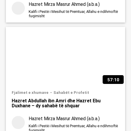
Hazret Mirza Masrur Ahmed (a.b.a.)
Kalifi i Pestë i Mesihut të Premtuar, Allahu e ndihmoftë
fuqimisht
57:10
Fjalimet e xhumave
Sahabët e Profetit
Hazret Abdullah ibn Amri dhe Hazret Ebu
Duxhane – dy sahabë të shquar
Hazret Mirza Masrur Ahmed (a.b.a.)
Kalifi i Pestë i Mesihut të Premtuar, Allahu e ndihmoftë
fuqimisht