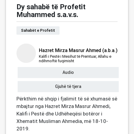
Dy sahabë të Profetit
Muhammed s.a.v.s.
Sahabët e Profetit
Hazret Mirza Masrur Ahmed (a.b.a.)
Kalifi i Pestë i Mesihut të Premtuar, Allahu e
ndihmoftë fuqimisht
Audio
Gjuhë të tjera
Përkthim në shqip i fjalimit të së xhumasë së
mbajtur nga Hazret Mirza Masrur Ahmedi,
Kalifi i Pestë dhe Udhëheqësi botëror i
Xhematit Musliman Ahmedia, më 18-10-
2019.