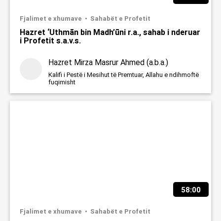
Fjalimet e xhumave
Sahabët e Profetit
Hazret ‘Uthmān bin Madh’ūni r.a., sahab i nderuar
i Profetit s.a.v.s.
Hazret Mirza Masrur Ahmed (a.b.a.)
Kalifi i Pestë i Mesihut të Premtuar, Allahu e ndihmoftë
fuqimisht
58:00
Fjalimet e xhumave
Sahabët e Profetit