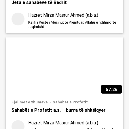
Jeta e sahabëve të Bedrit
Hazret Mirza Masrur Ahmed (a.b.a.)
Kalifi i Pestë i Mesihut të Premtuar, Allahu e ndihmoftë
fuqimisht
57:26
Fjalimet e xhumave
Sahabët e Profetit
Sahabët e Profetit a.s. – burra të shkëlqyer
Hazret Mirza Masrur Ahmed (a.b.a.)