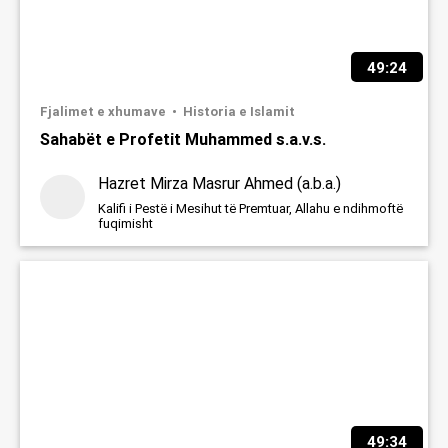
49:24
Fjalimet e xhumave
Historia e Islamit
Sahabët e Profetit Muhammed s.a.v.s.
Hazret Mirza Masrur Ahmed (a.b.a.)
Kalifi i Pestë i Mesihut të Premtuar, Allahu e ndihmoftë
fuqimisht
49:34