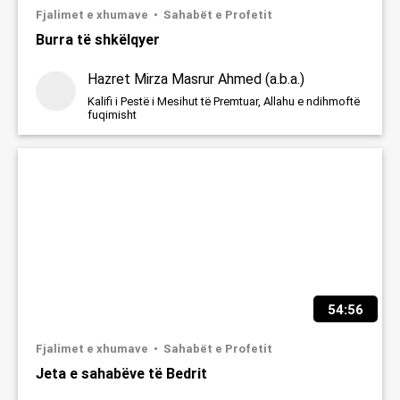
Fjalimet e xhumave
Sahabët e Profetit
Burra të shkëlqyer
Hazret Mirza Masrur Ahmed (a.b.a.)
Kalifi i Pestë i Mesihut të Premtuar, Allahu e ndihmoftë
fuqimisht
54:56
Fjalimet e xhumave
Sahabët e Profetit
Jeta e sahabëve të Bedrit