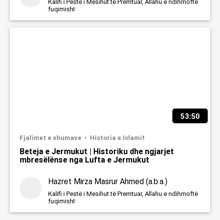
Kalifi i Pestë i Mesihut të Premtuar, Allahu e ndihmoftë
fuqimisht
53:50
Fjalimet e xhumave
Historia e Islamit
Beteja e Jermukut | Historiku dhe ngjarjet
mbresëlënse nga Lufta e Jermukut
Hazret Mirza Masrur Ahmed (a.b.a.)
Kalifi i Pestë i Mesihut të Premtuar, Allahu e ndihmoftë
fuqimisht