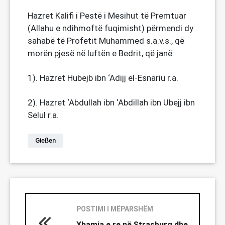
Hazret Kalifi i Pestë i Mesihut të Premtuar
(Allahu e ndihmoftë fuqimisht) përmendi dy
sahabë të Profetit Muhammed s.a.v.s., që
morën pjesë në luftën e Bedrit, që janë:
1). Hazret Hubejb ibn ‘Adijj el-Esnariu r.a.
2). Hazret ‘Abdullah ibn ‘Abdillah ibn Ubejj ibn
Selul r.a.
Gießen
POSTIMI I MËPARSHËM
Xhamia e re në Strasburg dhe