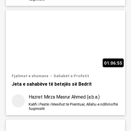
01:06:55
Fjalimet e xhumave
Sahabët e Profetit
Jeta e sahabëve të betejës së Bedrit
Hazret Mirza Masrur Ahmed (a.b.a.)
Kalifi i Pestë i Mesihut të Premtuar, Allahu e ndihmoftë
fuqimisht