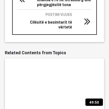
përgjegjësitë tona
POSTIMI VIJUES
Cilësitë e besimtarit të
vërtetë
Related Contents from Topics
49:50