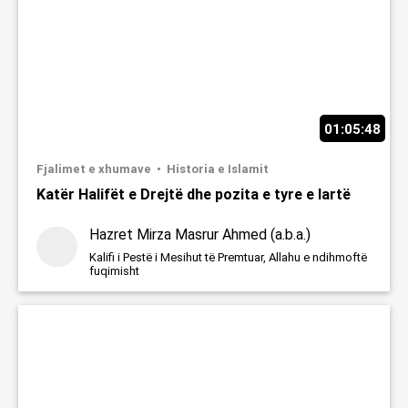
01:05:48
Fjalimet e xhumave
Historia e Islamit
Katër Halifët e Drejtë dhe pozita e tyre e lartë
Hazret Mirza Masrur Ahmed (a.b.a.)
Kalifi i Pestë i Mesihut të Premtuar, Allahu e ndihmoftë
fuqimisht