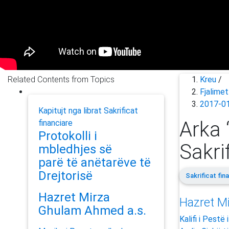
Related Contents from Topics
Kreu
/
Fjalime
2017-0
Kapitujt nga librat
Sakrificat
Arka 
financiare
Protokolli i
Sakri
mbledhjes së
parë të anëtarëve të
Drejtorisë
Sakrificat fin
Hazret Mirza
Hazret Mi
Ghulam Ahmed a.s.
Kalifi i Pestë