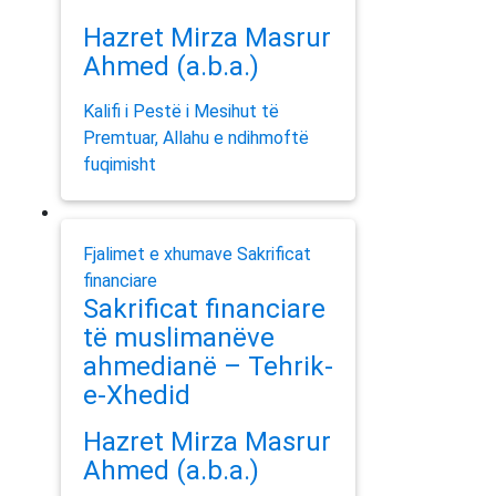
Hazret Mirza Masrur
Ahmed (a.b.a.)
Kalifi i Pestë i Mesihut të
Premtuar, Allahu e ndihmoftë
fuqimisht
Fjalimet e xhumave
Sakrificat
financiare
Sakrificat financiare
të muslimanëve
ahmedianë – Tehrik-
e-Xhedid
Hazret Mirza Masrur
Ahmed (a.b.a.)