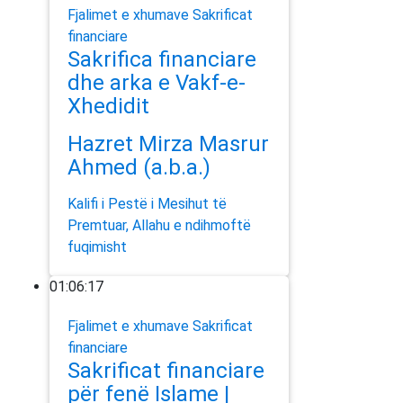
Fjalimet e xhumave
Sakrificat
financiare
Sakrifica financiare
dhe arka e Vakf-e-
Xhedidit
Hazret Mirza Masrur
Ahmed (a.b.a.)
Kalifi i Pestë i Mesihut të
Premtuar, Allahu e ndihmoftë
fuqimisht
01:06:17
Fjalimet e xhumave
Sakrificat
financiare
Sakrificat financiare
për fenë Islame |