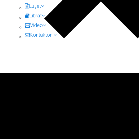
Lutjet
Librat
Video
Kontaktoni