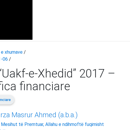
t e xhumave
/
1-06
/
“Uakf-e-Xhedid” 2017 –
fica financiare
anciare
rza Masrur Ahmed (a.b.a.)
 i Mesihut të Premtuar, Allahu e ndihmoftë fuqimisht