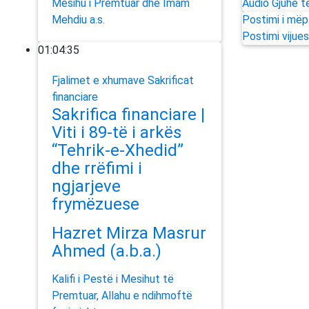
Mesihu i Premtuar dhe Imam
Audio
Gjuhë të
Mehdiu a.s.
Postimi i më
Postimi vijues
01:04:35
Fjalimet e xhumave
Sakrificat
financiare
Sakrifica financiare |
Viti i 89-të i arkës
“Tehrik-e-Xhedid”
dhe rrëfimi i
ngjarjeve
frymëzuese
Hazret Mirza Masrur
Ahmed (a.b.a.)
Kalifi i Pestë i Mesihut të
Premtuar, Allahu e ndihmoftë