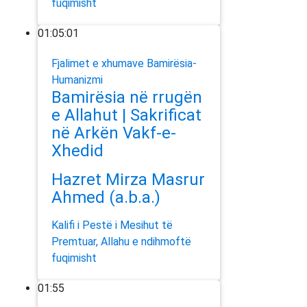
fuqimisht
01:05:01
Fjalimet e xhumave
Bamirësia-
Humanizmi
Bamirësia në rrugën
e Allahut | Sakrificat
në Arkën Vakf-e-
Xhedid
Hazret Mirza Masrur
Ahmed (a.b.a.)
Kalifi i Pestë i Mesihut të
Premtuar, Allahu e ndihmoftë
fuqimisht
01:55