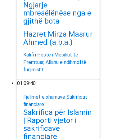
Ngjarje
mbresëlënëse nga e
gjithë bota
Hazret Mirza Masrur
Ahmed (a.b.a.)
Kalifi i Pestë i Mesihut të
Premtuar, Allahu e ndihmoftë
fuqimisht
01:09:40
Fjalimet e xhumave
Sakrificat
financiare
Sakrifica për Islamin
| Raporti vjetor i
sakrificave
financiare