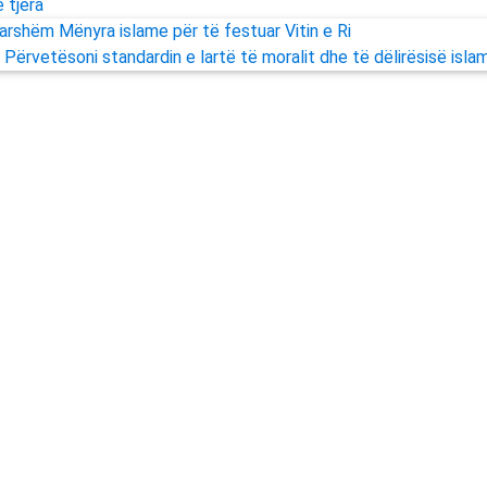
 tjera
parshëm
Mënyra islame për të festuar Vitin e Ri
Përvetësoni standardin e lartë të moralit dhe të dëlirësisë isla