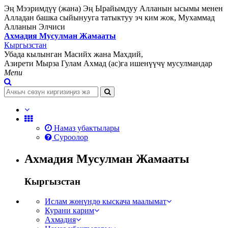
Эң Мээримдүү (жана) Эң Ырайымдуу Алланын ысымы менен
Алладан башка сыйынууга татыктуу эч ким жок, Мухаммад
Алланын Элчиси
Ахмадия Мусулман Жамааты
Кыргызстан
Убада кылынган Масийх жана Махдий,
Азирети Мырза Гулам Ахмад (ас)га ишенүүчү мусулмандар
Menu
Намаз убактылары
Суроолор
Ахмадия Мусулман Жамааты
Кыргызстан
Ислам жөнүндө кыскача маалымат
Курани карим
Ахмадия