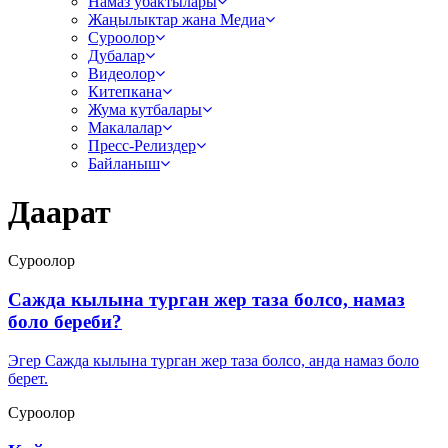
Намаз убактылары
Жаңылыктар жана Медиа
Суроолор
Дубалар
Видеолор
Китепкана
Жума кутбалары
Макалалар
Пресс-Релиздер
Байланыш
Даарат
Суроолор
Сажда кылына турган жер таза болсо, намаз
боло береби?
Эгер Сажда кылына турган жер таза болсо, анда намаз боло
берет.
Суроолор