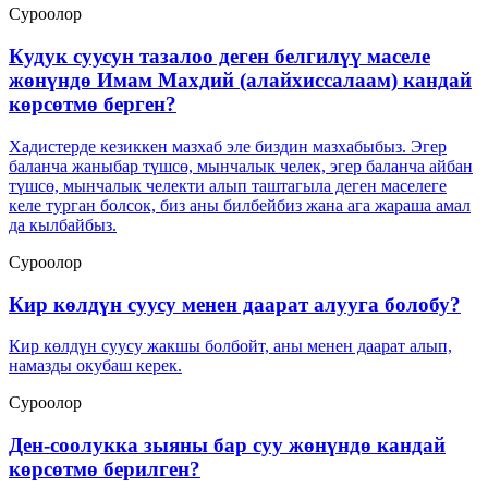
Суроолор
Кудук суусун тазалоо деген белгилүү маселе
жөнүндө Имам Махдий (алайхиссалаам) кандай
көрсөтмө берген?
Хадистерде кезиккен мазхаб эле биздин мазхабыбыз. Эгер
баланча жаныбар түшсө, мынчалык челек, эгер баланча айбан
түшсө, мынчалык челекти алып таштагыла деген маселеге
келе турган болсок, биз аны билбейбиз жана ага жараша амал
да кылбайбыз.
Суроолор
Кир көлдүн суусу менен даарат алууга болобу?
Кир көлдүн суусу жакшы болбойт, аны менен даарат алып,
намазды окубаш керек.
Суроолор
Ден-соолукка зыяны бар суу жөнүндө кандай
көрсөтмө берилген?