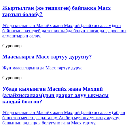
Жыртылган (же тешилген) байпакка Масх
тартып болобу?
Убада кылынган Масийх жана Махдий (алайхиссалаам)дын
байпагына кенедей да тешик пайда болуп калганда, дароо аны
алмаштырып салчу.
Суроолор
Маасыларга Масх тартуу дуруспу?
Жүн маасыларына да Масх тартуу дурус.
Суроолор
Убада кылынган Масийх жана Махдий
(алайхиссалаам)дын даарат алуу ыкмасы
кандай болгон?
Убада кылынган Масийх жана Махдий (алайхиссалаам) абдан
бапестөө менен даарат алчу. Ар бир мүчөнү үч жолу жуучу,
башынын алдыӊкы бөлүгүнө гана Масх тартчу.