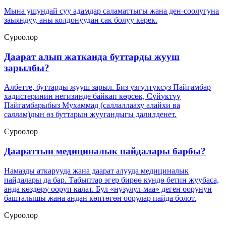
Мына ушундай суу адамдар саламаттыгы жана ден-соолугуна
заыяндуу, аны колдонуудан сак болуу керек.
Суроолор
Даарат алып жатканда буттарды жууш
зарылбы?
Албетте, буттарды жууш зарыл. Биз үзгүлтүксүз Пайгамбар
хадистеринин негизинде байкап көрсөк, Сүйүктүү
Пайгамбарыбыз Мухаммад (саллаллааху алайхи ва
саллам)дын өз буттарын жуугандыгы далилденет.
Суроолор
Даараттын медициналык пайдалары барбы?
Намазды аткарууда жана даарат алууда медициналык
пайдалары да бар. Табыптар эгер бирөө күндө бетин жуубаса,
анда көздөрү ооруп калат. Бул «нузулул-маа» деген оорунун
башталышы жана андан көптөгөн оорулар пайда болот.
Суроолор