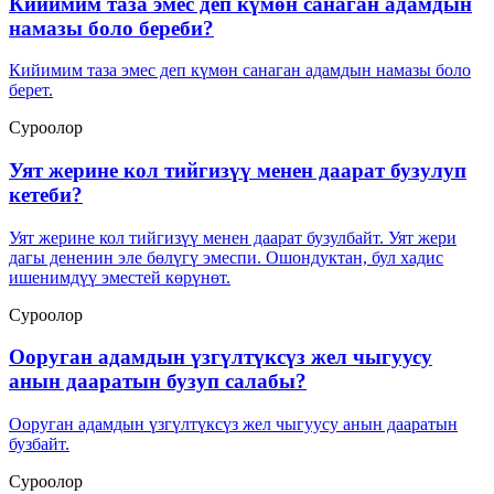
Кийимим таза эмес деп күмөн санаган адамдын
намазы боло береби?
Кийимим таза эмес деп күмөн санаган адамдын намазы боло
берет.
Суроолор
Уят жерине кол тийгизүү менен даарат бузулуп
кетеби?
Уят жерине кол тийгизүү менен даарат бузулбайт. Уят жери
дагы дененин эле бөлүгү эмеспи. Ошондуктан, бул хадис
ишенимдүү эместей көрүнөт.
Суроолор
Ооруган адамдын үзгүлтүксүз жел чыгуусу
анын дааратын бузуп салабы?
Ооруган адамдын үзгүлтүксүз жел чыгуусу анын дааратын
бузбайт.
Суроолор