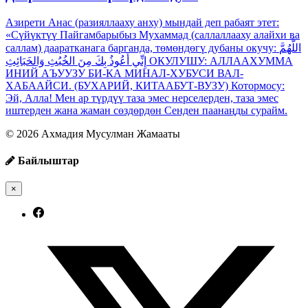
Азирети Анас (разияллааху анху) мындай деп рабаят этет:
«Сүйүктүү Пайгамбарыбыз Мухаммад (саллаллааху алайхи ва
саллам) дааратканага барганда, төмөндөгү дубаны окучу: اللَّهُمَّ
إِنِّي أَعُوذُ بِكَ مِنَ الخُبُثِ وَالخَبَائِثِ ОКУЛУШУ: АЛЛААХУММА
ИНИЙ АЪУУЗУ БИ-КА МИНАЛ-ХУБУСИ ВАЛ-
ХАБААЙСИ. (БУХАРИЙ, КИТААБУТ-ВУЗУ) Котормосу:
Эй, Алла! Мен ар түрдүү таза эмес нерселерден, таза эмес
иштерден жана жаман сөздөрдөн Сенден паанаңды сурайм.
© 2026 Ахмадия Мусулман Жамааты
Байлыштар
×