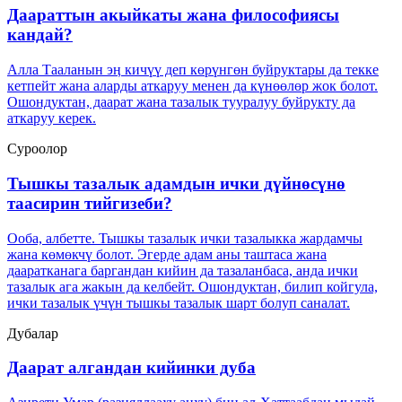
Даараттын акыйкаты жана философиясы
кандай?
Алла Тааланын эӊ кичүү деп көрүнгөн буйруктары да текке
кетпейт жана аларды аткаруу менен да күнөөлөр жок болот.
Ошондуктан, даарат жана тазалык тууралуу буйрукту да
аткаруу керек.
Суроолор
Тышкы тазалык адамдын ички дүйнөсүнө
таасирин тийгизеби?
Ооба, албетте. Тышкы тазалык ички тазалыкка жардамчы
жана көмөкчү болот. Эгерде адам аны таштаса жана
дааратканага баргандан кийин да тазаланбаса, анда ички
тазалык ага жакын да келбейт. Ошондуктан, билип койгула,
ички тазалык үчүн тышкы тазалык шарт болуп саналат.
Дубалар
Даарат алгандан кийинки дуба