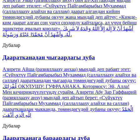
Азирети Умар (разияллааху анху) бин ал-Хаттаабдан мыдай
деп рабаят этилет: «Сүйүктүү Пайгамбарыбыз Мухаммад
(саллаллааху алайхи ва саллам) даарат алгандан кийин
төмөндөгүдөй дубаны окучу жана мындай деп айтчу: «Кимде-
ким даарат алган соӊ ушул сөздөрдү кайталаса, ал үчүн бейиш
эшиктери ачылып коюлат». أَشْهَدُ أَنْ لاَ إِلَهَ إِلاَّ اللَّهُ وَحْدَهُ لاَ شَرِيكَ
لَهُ، وَأَشْهَدُ أَنَّ مُحَمَّدًا عَبْدُهُ وَرَسُولُهُ،
Дубалар
Дааратканадан чыгаардагы дуба
Азирети Айша (разияллааху анхаа) мындай деп рабаят этет:
«Сүйүктүү Пайгамбарыбыз Мухаммад (саллаллааху алайхи ва
саллам) дааратканадан чыгаарда төмөндөгүдөй дубаны окучу:
غُفْرَانَكَ ОКУЛУШУ: ГУФРААНАКА. Котормосу: Эй, Алла!
Мен кечиримдүүлүгүңдү сурайм. Азирети Абу Зар Гаффаарий
(разияллааху анху) мындай деп айтып берет: «Сүйүктүү
Пайгамбарыбыз Мухаммад (саллаллааху алайхи ва саллам)
дааратканадан чыкканда, төмөндөгүдөй дубаны окучу: الْحَمْدُ
لِلَّهِ الَّذِي أَذْهَبَ
Дубалар
Дааратканага бараардагы дуба