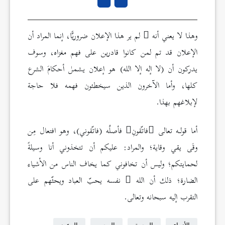
وهذا لا يعني أنه
لم ير هذا الإعلان ضروريًّا، إنما المراد أن
الإعلان قد تم لمن كانوا قادرين على فهم مغزاه، وسوف
يدركون أن (لا إله إلا الله) هو إعلان يشمل أحكامَ الشرع
كلها، وأما الآخرون الذين سيخطئون فهمه فلا حاجة
لإبلاغهم بهذا.
أما قولـه تعالى
فاتّقونِ
فأصلُه (فاتّقوني)، وهو افتعال مِن
وقَى يقي وقاية؛ والمراد: عليكم أن تتخذوني أنا وسيلةً
لحمايتكم؛ وليس أن تخافوني كما يخاف الناس من الأشياء
الضارة؛ ذلك أن الله
نفسه يحبّ العباد ويحثّهم على
التقرب إليه سبحانه وتعالى.