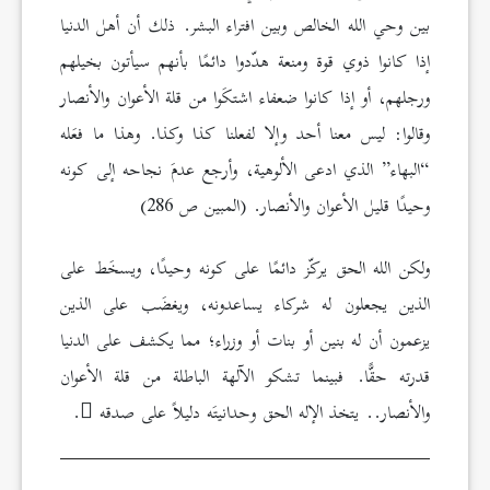
بين وحي الله الخالص وبين افتراء البشر. ذلك أن أهل الدنيا
إذا كانوا ذوي قوة ومنعة هدّدوا دائمًا بأنهم سيأتون بخيلهم
ورجلهم، أو إذا كانوا ضعفاء اشتكَوا من قلة الأعوان والأنصار
وقالوا: ليس معنا أحد وإلا لفعلنا كذا وكذا. وهذا ما فعَله
“البهاء” الذي ادعى الألوهية، وأرجع عدمَ نجاحه إلى كونه
وحيدًا قليل الأعوان والأنصار. (المبين ص 286)
ولكن الله الحق يركّز دائمًا على كونه وحيدًا، ويسخَط على
الذين يجعلون له شركاء يساعدونه، ويغضَب على الذين
يزعمون أن له بنين أو بنات أو وزراء؛ مما يكشف على الدنيا
قدرته حقًّا. فبينما تشكو الآلهة الباطلة من قلة الأعوان
والأنصار.. يتخذ الإله الحق وحدانيتَه دليلاً على صدقه
.