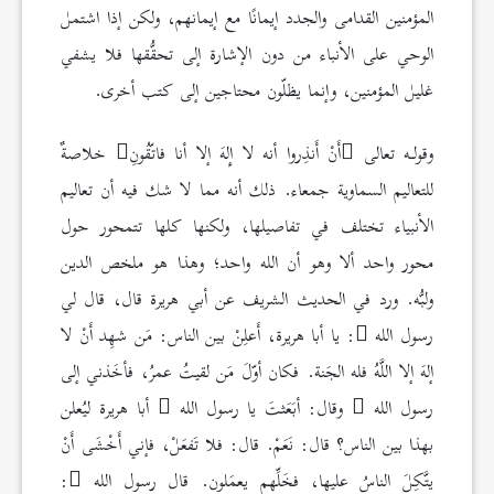
المؤمنين القدامى والجدد إيمانًا مع إيمانهم، ولكن إذا اشتمل
الوحي على الأنباء من دون الإشارة إلى تحقُّقها فلا يشفي
غليل المؤمنين، وإنما يظلّون محتاجين إلى كتب أخرى.
وقولـه تعالى
أَنْ أَنذِروا أنه لا إِلهَ إلا أنا فاتّقُونِ
خلاصةٌ
للتعاليم السماوية جمعاء. ذلك أنه مما لا شك فيه أن تعاليم
الأنبياء تختلف في تفاصيلها، ولكنها كلها تتمحور حول
محور واحد ألا وهو أن الله واحد؛ وهذا هو ملخص الدين
ولبُّه. ورد في الحديث الشريف عن أبي هريرة قال، قال لي
رسول الله
: يا أبا هريرة، أَعلِنْ بين الناس: مَن شهِد أَنْ لا
إلهَ إلا اللَّهُ فله الجَنة. فكان أوّلَ مَن لقيتُ عمرُ، فأخَذني إلى
رسول الله
وقال: أبَعَثتَ يا رسول الله
أبا هريرة ليُعلن
بهذا بين الناس؟ قال: نَعَمْ. قال: فلا تَفعَلْ، فإني أَخْشَى أَنْ
يتَّكِلَ الناسُ عليها، فخَلِّهم يعمَلون. قال رسول الله
: