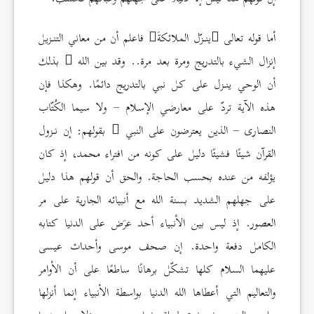
أما قوله تعالى
ينـزّل الملائكةَ
فاعلم أن من معاني التنـزيل
إنزال الشيء بالتدريج ومرة بعد مرة.. وقد بين الله
بذلك
أن الوحي ينـزل على كل نبي بالتدريج دائمًا. وهكذا فإن
هذه الآية تردّ على معارضي الإسلام – ولا سيما الكُتّاب
النصارى – الذين يعترضون على النبي
بقولهم: إن نـزول
القرآن شيئًا فشيئًا دليل على كونه من افتراء محمد، إذ كان
يؤلفه من عنده بحسب الحاجة. والحق أن قولهم هذا دليل
على جهلهم الشديد بسنة الله مع أنبيائه الجارية على مر
العصور. إذ ليس بين الأنبياء أحد عرَض على الدنيا كتابه
الكامل دفعة واحدة. إن صحف موسى وأحداث عيسى
عليهما السلام كلها تشكّل برهانًا ساطعًا على أن الأوامر
والتعاليم التي أعطاها الله الدنيا بواسطة الأنبياء إنما أنزلها