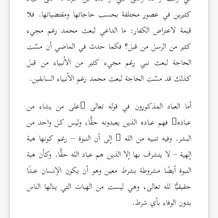
كثيرين في عصور مختلفة بحسب حاجاتها ومقتضياتها. فلا
قيمة لاعتراض الكفار: ما الداعي لبعث محمد رغم مجيء
كثير من الرسل من قبل؟ فكما حدث في الماضي أن مسّت
الحاجة لبعث نبي رغم مجيء كثير من الأنبياء من قبل
كذلك قد مسّت الحاجة لبعث محمد رغم الأنبياء السابقين.
أما العباد المذكورون في قوله تعالى
على من يشاء من
عباده
فهم عباده الذين يعبدونه حقًّا، وليس كل واحد من
البشر. وفيه تنبيه من الله
إلى أن النبوة – رغم كونها هبة
إلهية – لا يتشرف بها إلا الذين هم عباد الله حقًّا. وكأن هبة
النبوة أيضًا مشروطة بشرط معين وهو أن يكون الإنسان عبدًا
حقيقيًّا لله تعالى، وهي ليست من الهبات التي ينالها الناس
بدون الوفاء بأي شرط.