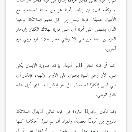
ثم إن قوله تعالى
مِن أمره
إشارة إلى قوله
أتى أمر الله
، وكأنه قال: إن إتياننا بأمرنا هو من سنتنا المستمرة مع
الأنبياء جميعًا، فإننا نرسل إلى كل منهم الملائكةَ بوحينا
الذي يشتمل على أمرنا أي على قرارنا بهلاك الكفار وازدهار
المؤمنين. فما من نبي إلا ويأتي بخبر هلاك قوم ورقي قوم
آخرين.
كما أن قوله تعالى
مِن أمره
يؤكد ضرورة الإيمان بكل
نبي، لأن وحي النبوة يحتوي على الأوامر الإلهية، فإنكار أي
نبي ليس إنكارًا لـه فقط، بل هو إنكار لله الذي أنزل عليه
ذلك الوحي.
وقد تكون
مِن
الواردة في قوله تعالى
ينـزّل الملائكةَ
بالروح مِن أمره
بعضيةً، والمراد أننا لم ننـزل أحكامنا كلها
في وقت واحد وعلى نبي واحد، بل أنـزلناها على أنبياء