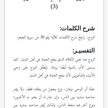
(3)
شرح الكلمات:
الروح: راجِعْ شرح الكلمات للآية رقم 30 من سورة الحِجر.
التفسيـر:
الروح هنا تعني الكلام الذي ينفخ الحياة في أهل الدنيا. كما
يسمى الأمر بالنبوة أيضًا روحًا. ويُطلَق الروح على وحي
الأنبياء والمأمورين لأنه ينفخ الحياة في أهل الدنيا.
علمًا أن الوحي نوعان: نوع يخصّ من يتلقاه فقط، ولا يؤمر
صاحبه بنشره بين الناس، وإن جاز له أن يخبر به الآخرين؛
ونوع آخر فيه منفعة الناس، ولذلك يُؤمر صاحبه بنشره بين