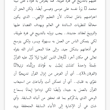
عليهم بالتدريج في فترة طويلة. فما يعترض به هؤلاء على نبينا
محمد
يَرِدُ نفسه على موسى وعيسى أيضًا. ولكن الحق أن
اعتراضهم باطل تمامًا، لأن التعليم الإلهي.. الذي يكون
مخالفًا للنظريات السائدة في العالم ويهدف القضاءَ عليها
والترويجَ لعقائد جديدة.. يجب نزولـه بالتدريج في فترة طويلة،
لكي يتمكن الناس من العمل به بسهولة ويسر، ولكي يترسخ
في أذهانهم بشكل جيد. وإلى هذا المعنى أشار الله بقوله
تعالى في مكان آخر:
وقال الذين كفَروا لولا نُزِّلَ عليه القرآنُ
جُملةً واحدةً كذلك لِنثبِّتَ به فُؤادَك ورَتَّلْناه ترتيلاً
(الفرقان:33).. أي أن الغرض من إنزال القرآن تدريجيًّا أن
نقوّي به قلبك.. أي أن تتمكن أنت وأتباعك من استيعاب
القرآن بالعمل به جيدا، وأيضًا لكي تزدادوا إيمانًا بسماع
الوحي الذي يذكّركم بما قد تحقق من أنبائه السابقة. وأي
شك في أن الإشارة إلى الأنباء السابقة المتحققة يزيد