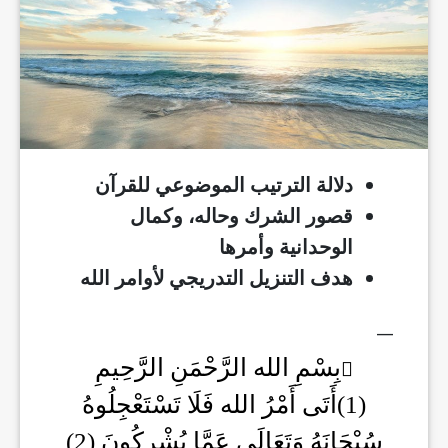
دلالة الترتيب الموضوعي للقرآن
قصور الشرك وحاله، وكمال
الوحدانية وأمرها
هدف التنزيل التدريجي لأوامر الله
__
بِسْمِ الله الرَّحْمَنِ الرَّحِيمِ
(1)أَتَى أَمْرُ الله فَلَا تَسْتَعْجِلُوهُ
سُبْحَانَهُ وَتَعَالَى عَمَّا يُشْرِكُونَ (2)