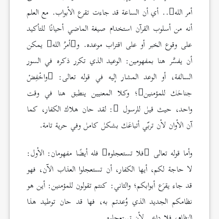
أمر الله
.. أي أن الساعة قد جاءت تقرع الأبواب. مع العلم
أنه من أسلوب القرآن استخدام صيغة الماضي أحيانًا للتأكيد
على وقوع الخبر أو على اقتراب موعده. و
أمرُ الله
يمكن
أن يفسَّر هنا بمفهومين: الوعيد الذي تكرر ذكره في السور
السالفة، أو الوعد المشار إليه في قوله تعالى:
واخْفِضْ
جناحَك للمؤمنين
؛ وكلا المعنيين ينطبق هنا في وقت
واحد، حيث قيل للرسول
: لقد حان هلاك الكفار، كما
آن الأوان لأن تربّي أتباعَك بشكل كامل وفي حرية تامة.
وأما قوله تعالى
فلا تستعجلوه
فله أيضًا مفهومان: الأول:
لا حاجة لكم، أيها الكفار، أن تستعجلوا العذاب الآن، فهو
قد جاء يقرَع أبوابكم؛ والثاني: كنتم تقولون للمؤمنين: أين هو
نظامكم الجديد الذي وُعدتم به، فها قد حان توطيد هذا
النظام، فلا داعي لأن تستعجلوه.