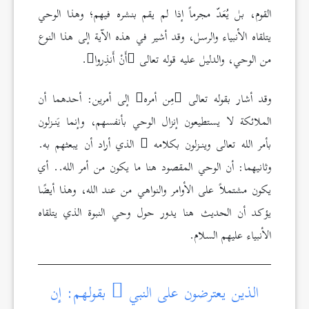
القوم، بل يُعَدّ مجرماً إذا لم يقم بنشره فيهم؛ وهذا الوحي
يتلقاه الأنبياء والرسل، وقد أشير في هذه الآية إلى هذا النوع
من الوحي، والدليل عليه قوله تعالى
أَنْ أَنذِروا
.
وقد أشار بقوله تعالى
مِن أمره
إلى أمرين: أحدهما أن
الملائكة لا يستطيعون إنزال الوحي بأنفسهم، وإنما يَنـزلون
بأمر الله تعالى وينـزلون بكلامه
الذي أراد أن يبعثهم به.
وثانيهما: أن الوحي المقصود هنا ما يكون من أمر الله.. أي
يكون مشتملاً على الأوامر والنواهي من عند الله، وهذا أيضًا
يؤكد أن الحديث هنا يدور حول وحي النبوة الذي يتلقاه
الأنبياء عليهم السلام.
الذين يعترضون على النبي
بقولهم: إن