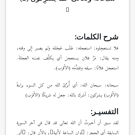
شرح الكلمات:
فلا تستعجِلوه: استعجله: طلَب عَجَلتَه ولم يصبر إلى وقته،
ومنه يقال: مَرَّ فلان يستعجل أي يكلّف نفسَه العجلةَ.
استعجل فلانًا: سبقه وتقدَّمَه (الأقرب).
سبحانه: سبحان الله: أي أُبرِّئ الله من كل السوء براءةً
(الأقرب) يشركون: أشرك بالله: جعل له شريكًا (الأقرب)
التفسيـر:
لقد سبق أن أخبرتُ أن الله تعالى قد قال في آخر السورة
السابقة أي الحِجر:
وإن الساعة لآتية
، والآن قال:
أتى