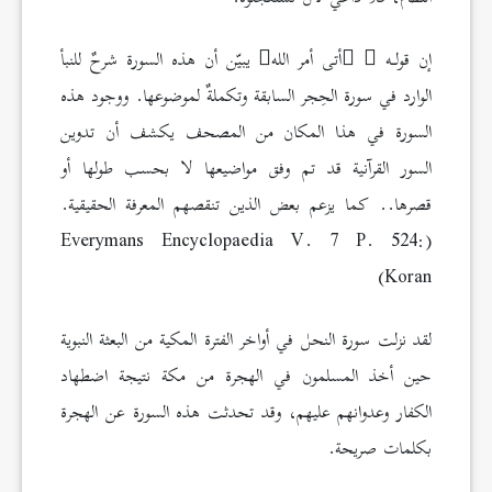
إن قولـه
أتى أمر الله
يبيّن أن هذه السورة شرحٌ للنبأ
الوارد في سورة الحِجر السابقة وتكملةٌ لموضوعها. ووجود هذه
السورة في هذا المكان من المصحف يكشف أن تدوين
السور القرآنية قد تم وفق مواضيعها لا بحسب طولها أو
قصرها.. كما يزعم بعض الذين تنقصهم المعرفة الحقيقية.
(Everymans Encyclopaedia V. 7 P. 524:
Koran)
لقد نزلت سورة النحل في أواخر الفترة المكية من البعثة النبوية
حين أخذ المسلمون في الهجرة من مكة نتيجة اضطهاد
الكفار وعدوانهم عليهم، وقد تحدثت هذه السورة عن الهجرة
بكلمات صريحة.