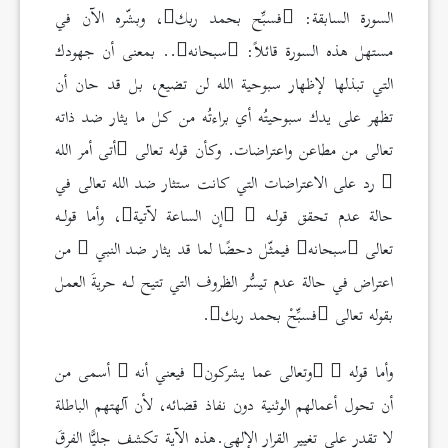
السورة السابقة:
فسبِّح بحمد ربك
، وبشّره الآن في
مستهل هذه السورة قائلاً:
سبحانه
.. بمعنى أن جهودك
التي تبذلها لإظهار سبوحية الله لن تضيع، بل قد حان أن
تظهر على يدك سبوحيتُه أي براءتُه من كل ما يثار ضد ذاته
تعالى من مطاعن واعتراضات. وكأن قوله تعالى
أتى أمر الله
رد على الاعتراضات التي كانت ستثار ضد الله تعالى في
حالة عدم تحقق قولـه
إن الساعة لآتية
، وأما قولـه
تعالى
سبحانه
فيمثّل دحضًا لما قد يثار ضد النبي
من
اعتراض في حالة عدم تيسُّر الظروف التي تتيح لـه حريةَ العمل
بقوله تعالى
فسبِّحْ بحمد ربك
.
وأما قوله
وتعالى عما يشركون
فيعني أنه
أسمى من
أن تحول أعمالهم الوثنية دون نفاذ قضائه، لأن آلهتهم الباطلة
لا تقدر على تغيير القرار الإلهي.هذه الآية تكشف جليًّا الفرقَ