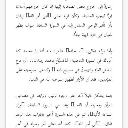
إشارةٌ إلى خروج بعض الصحابة إليها إذ كان خروجهم أساسًا
قويًّا لهجرة المدينة. وكأن قوله تعالى
أتى أمر الله
إيذان
بأن تأثير الوحي المشار إليه في السورة السابقة سوف يظهر
للعيان في فترة قريبة جدًّا.
وأما قولـه تعالى:
سبحانه
فالمراد منه أننا يا محمد كنا
أمرناك في السورة الماضية:
فسبَّحْ بحمد ربك
.. أي دعِ
النقاش العام وانهمِكْ في تسبيح الله
وكشفِ سبوحيته على
المؤمنين، فقد آن الأوان لظهور سبوحية الله في الدنيا.
ومما يشكل دليلاً آخر على وجود ترتيب وترابط في مضامين
القرآن ومعارفه أن الله
وعد في السورة السابقة:
وإن
الساعة لآتية
، ثم في هذه السورة أخبر باقتراب هذا الوعد
فقال:
أتى أمر الله
. كما أنه تعالى أمر رسوله في آخر