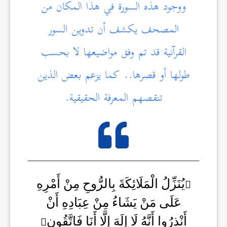
ووجود هذه السورة في هذا المكان من
المصحف يكشف أن تدوين السور
القرآنية قد تم وفق مواضيعها لا بحسب
طولها أو قصرها.. كما يزعم بعض الذين
تنقصهم المعرفة الحقيقية.
يُنَزِّلُ الْمَلَائِكَةَ بِالرُّوحِ مِنْ أَمْرِهِ
عَلَى مَنْ يَشَاءُ مِنْ عِبَادِهِ أَنْ
أَنْذِرُوا أَنَّهُ لَا إِلَهَ إِلَّا أَنَا فَاتَّقُونِ