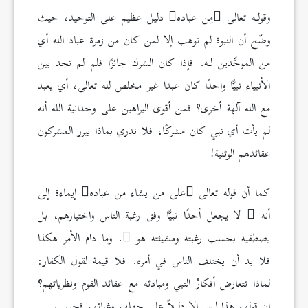
وقولـه تعالى
مِن عباده
دليل عظيم على التوحيد، حيث
وضّح أن النبوة لم توهب إلا لمن كان من زمرة عباد الله أي
من الموحِّدين لـه. فإذا كان الشرك جائزًا فلم لم نجد بين
الأنبياء نبيًّا واحدًا كان عبدا غير مخلص لله تعالى، أي يعبد
مع الله آلهة أخرى؟ فمن أقوى البراهين على وحدانية الله أنه
لم يأت أي نبي كان مشركًا، فلا ندري بماذا يبرر المشركون
عقائدهم الوثنية!
كما أن قوله تعالى
على من يشاء من عباده
إيماءة إلى
أنه
لا يجعل أحدًا نبيًّا وفق رغبة الناس واختيارهم، بل
يصطفيه بحسب رغبته ومشيئته هو
. وما دام الأمر هكذا
فلا بد أن يختلف الناس في أمره. فلا قيمة لقول الكفار:
لماذا تتعارض أفكارُ النبي ومبادئه مع عقائد القوم ونظرياتهم؟
إن قولهم هذا ليس إلا دليلاً على جهلهم وغبائهم فحسب.