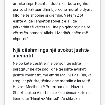
armike imja. Kështu ndodh: kur bota ngrihet
për të shkaktuar dhimbje, edhe muret e dyert
fillojnë të shpojnë si gjemba. Vetëm Zoti
është Ai që i shpëton robërit e Tij që
përkarhin të vërtetën. Unë po qëndroja në të
vërtetën, prandaj Allahu i Madhërishëm më
shpëtoi.”
Një dëshmi nga një avokat jashtë
xhematit
Në po këtë çështje, një person që ishte
paraqitur në atë padi, dhe që ishte avokat
jashtë xhematit, me emrin Maulvi Fazl Din, ka
treguar për drejtësinë dhe moralin e lartë të
Hazret Mesihut të Premtuar a.s.. Hazret
Sheikh Jakub Ali Irfaniu e ka shënuar këtë në
librin e tij “Hajat-e-Ahmed”. Ai shkruan: