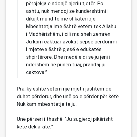
përpjekja e ndonjë njeriu tjetër. Po
ashtu, nuk mendoj se kundërshtimi i
dikujt mund të më shkatërrojë.
Mbështetja ime është vetëm tek Allahu
i Madhërishëm, i cili ma sheh zemrën.
Ju kam caktuar avokat sepse përdorimi
i mjeteve është pjesë e edukatës
shpirtërore. Dhe meqë e di se ju jeni i
ndershëm në punën tuaj, prandaj ju
caktova.”
Pra, ky është vetëm një mjet i jashtëm që
duhet përdorur, dhe unë po e përdor për këtë.
Nuk kam mbështetje te ju.
Unë përsëri i thashë: ‘Ju sugjeroj pikërisht
këtë deklaratë.’”