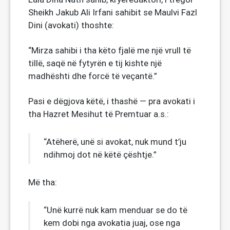
Sheikh Jakub Ali Irfani sahibit se Maulvi Fazl
Dini (avokati) thoshte:
“Mirza sahibi i tha këto fjalë me një vrull të
tillë, saqë në fytyrën e tij kishte një
madhështi dhe forcë të veçantë.”
Pasi e dëgjova këtë, i thashë — pra avokati i
tha Hazret Mesihut të Premtuar a.s.:
“Atëherë, unë si avokat, nuk mund t’ju
ndihmoj dot në këtë çështje.”
Më tha:
“Unë kurrë nuk kam menduar se do të
kem dobi nga avokatia juaj, ose nga