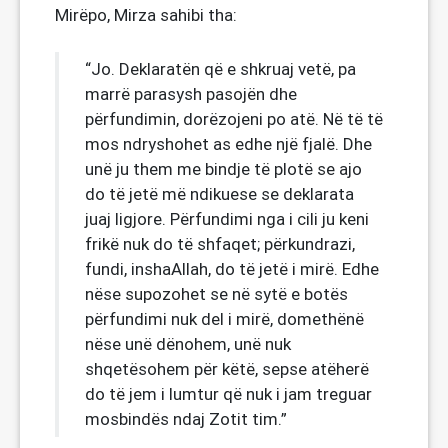
Mirëpo, Mirza sahibi tha:
“Jo. Deklaratën që e shkruaj vetë, pa
marrë parasysh pasojën dhe
përfundimin, dorëzojeni po atë. Në të të
mos ndryshohet as edhe një fjalë. Dhe
unë ju them me bindje të plotë se ajo
do të jetë më ndikuese se deklarata
juaj ligjore. Përfundimi nga i cili ju keni
frikë nuk do të shfaqet; përkundrazi,
fundi, inshaAllah, do të jetë i mirë. Edhe
nëse supozohet se në sytë e botës
përfundimi nuk del i mirë, domethënë
nëse unë dënohem, unë nuk
shqetësohem për këtë, sepse atëherë
do të jem i lumtur që nuk i jam treguar
mosbindës ndaj Zotit tim.”