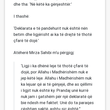
dhe tha: ‘Në këtë ka gënjeshtër.’
I thashë:
‘Deklarata e të pandehurit nuk është nën
betim dhe ligjërisht ai ka të drejtë të thotë
çfarë të dojë.’
Atëherë Mirza Sahibi m’u përgjigj:
‘Ligji i ka dhënë leje të thotë çfarë të
dojë, por Allahu i Madhërishëm nuk e
jep këtë leje. Allahu i Madhërishëm nuk
ka lejuar që ai të gënjejë, dhe as qëllimi
i ligjit nuk është ky. Prandaj unë kurrë
nuk jam i gatshëm për një deklaratë që
bie ndesh me faktet. Unë do ta paraqes
çështjen saktë, ashtu siç është.”