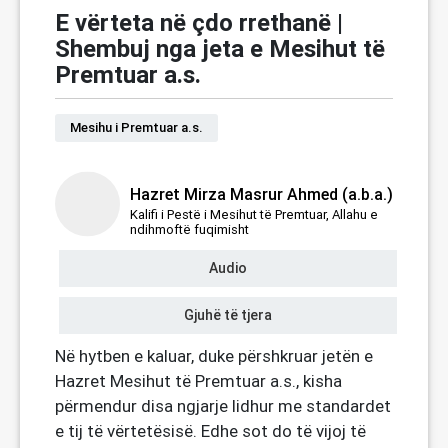
E vërteta në çdo rrethanë |
Shembuj nga jeta e Mesihut të
Premtuar a.s.
Mesihu i Premtuar a.s.
Hazret Mirza Masrur Ahmed (a.b.a.)
Kalifi i Pestë i Mesihut të Premtuar, Allahu e
ndihmoftë fuqimisht
Audio
Gjuhë të tjera
Në hytben e kaluar, duke përshkruar jetën e
Hazret Mesihut të Premtuar a.s., kisha
përmendur disa ngjarje lidhur me standardet
e tij të vërtetësisë. Edhe sot do të vijoj të