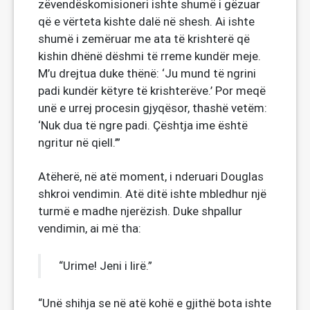
zëvendëskomisioneri ishte shumë i gëzuar
që e vërteta kishte dalë në shesh. Ai ishte
shumë i zemëruar me ata të krishterë që
kishin dhënë dëshmi të rreme kundër meje.
M’u drejtua duke thënë: ‘Ju mund të ngrini
padi kundër këtyre të krishterëve.’ Por meqë
unë e urrej procesin gjyqësor, thashë vetëm:
‘Nuk dua të ngre padi. Çështja ime është
ngritur në qiell.’”
Atëherë, në atë moment, i nderuari Douglas
shkroi vendimin. Atë ditë ishte mbledhur një
turmë e madhe njerëzish. Duke shpallur
vendimin, ai më tha:
“Urime! Jeni i lirë.”
“Unë shihja se në atë kohë e gjithë bota ishte