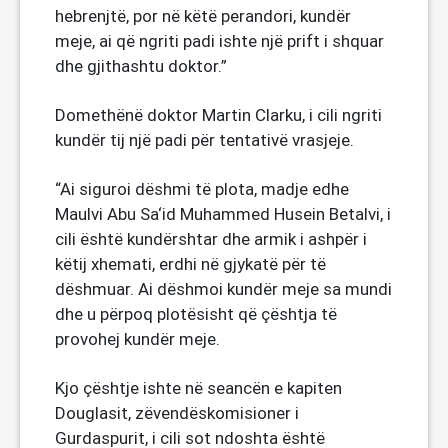
hebrenjtë, por në këtë perandori, kundër
meje, ai që ngriti padi ishte një prift i shquar
dhe gjithashtu doktor.”
Domethënë doktor Martin Clarku, i cili ngriti
kundër tij një padi për tentativë vrasjeje.
“Ai siguroi dëshmi të plota, madje edhe
Maulvi Abu Sa‘id Muhammed Husein Betalvi, i
cili është kundërshtar dhe armik i ashpër i
këtij xhemati, erdhi në gjykatë për të
dëshmuar. Ai dëshmoi kundër meje sa mundi
dhe u përpoq plotësisht që çështja të
provohej kundër meje.
Kjo çështje ishte në seancën e kapiten
Douglasit, zëvendëskomisioner i
Gurdaspurit, i cili sot ndoshta është