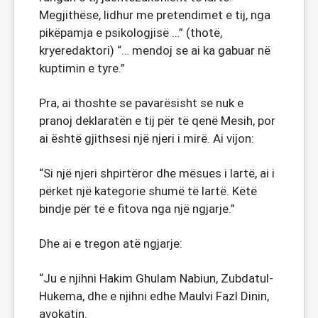
Megjithëse, lidhur me pretendimet e tij, nga
pikëpamja e psikologjisë …” (thotë,
kryeredaktori) “… mendoj se ai ka gabuar në
kuptimin e tyre.”
Pra, ai thoshte se pavarësisht se nuk e
pranoj deklaratën e tij për të qenë Mesih, por
ai është gjithsesi një njeri i mirë. Ai vijon:
“Si një njeri shpirtëror dhe mësues i lartë, ai i
përket një kategorie shumë të lartë. Këtë
bindje për të e fitova nga një ngjarje.”
Dhe ai e tregon atë ngjarje:
“Ju e njihni Hakim Ghulam Nabiun, Zubdatul-
Hukema, dhe e njihni edhe Maulvi Fazl Dinin,
avokatin.