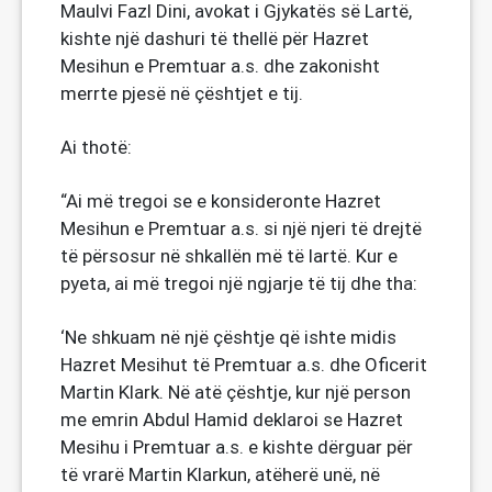
Maulvi Fazl Dini, avokat i Gjykatës së Lartë,
kishte një dashuri të thellë për Hazret
Mesihun e Premtuar a.s. dhe zakonisht
merrte pjesë në çështjet e tij.
Ai thotë:
“Ai më tregoi se e konsideronte Hazret
Mesihun e Premtuar a.s. si një njeri të drejtë
të përsosur në shkallën më të lartë. Kur e
pyeta, ai më tregoi një ngjarje të tij dhe tha:
‘Ne shkuam në një çështje që ishte midis
Hazret Mesihut të Premtuar a.s. dhe Oficerit
Martin Klark. Në atë çështje, kur një person
me emrin Abdul Hamid deklaroi se Hazret
Mesihu i Premtuar a.s. e kishte dërguar për
të vrarë Martin Klarkun, atëherë unë, në