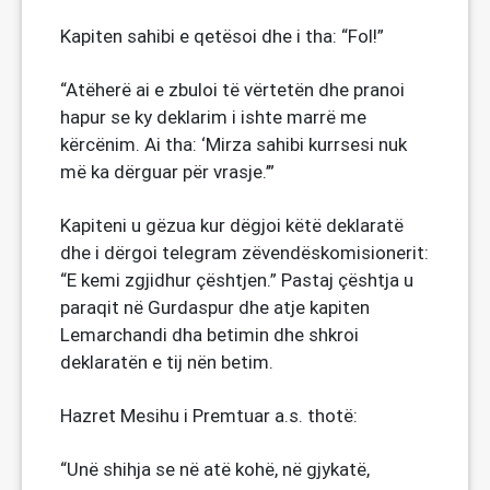
Kapiten sahibi e qetësoi dhe i tha: “Fol!”
“Atëherë ai e zbuloi të vërtetën dhe pranoi
hapur se ky deklarim i ishte marrë me
kërcënim. Ai tha: ‘Mirza sahibi kurrsesi nuk
më ka dërguar për vrasje.’”
Kapiteni u gëzua kur dëgjoi këtë deklaratë
dhe i dërgoi telegram zëvendëskomisionerit:
“E kemi zgjidhur çështjen.” Pastaj çështja u
paraqit në Gurdaspur dhe atje kapiten
Lemarchandi dha betimin dhe shkroi
deklaratën e tij nën betim.
Hazret Mesihu i Premtuar a.s. thotë:
“Unë shihja se në atë kohë, në gjykatë,