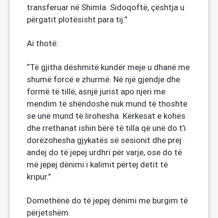
transferuar në Shimla. Sidoqoftë, çështja u
përgatit plotësisht para tij.”
Ai thotë:
“Të gjitha dëshmitë kundër meje u dhanë me
shumë forcë e zhurmë. Në një gjendje dhe
formë të tillë, asnjë jurist apo njeri me
mendim të shëndoshë nuk mund të thoshte
se unë mund të lirohesha. Kërkesat e kohës
dhe rrethanat ishin bërë të tilla që unë do t’i
dorëzohesha gjykatës së sesionit dhe prej
andej do të jepej urdhri për varje, ose do të
më jepej dënimi i kalimit përtej detit të
kripur.”
Domethënë do të jepej dënimi me burgim të
përjetshëm.