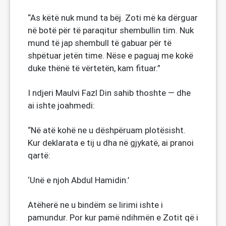
“As këtë nuk mund ta bëj. Zoti më ka dërguar
në botë për të paraqitur shembullin tim. Nuk
mund të jap shembull të gabuar për të
shpëtuar jetën time. Nëse e paguaj me kokë
duke thënë të vërtetën, kam fituar.”
I ndjeri Maulvi Fazl Din sahib thoshte — dhe
ai ishte joahmedi:
“Në atë kohë ne u dëshpëruam plotësisht.
Kur deklarata e tij u dha në gjykatë, ai pranoi
qartë:
‘Unë e njoh Abdul Hamidin.’
Atëherë ne u bindëm se lirimi ishte i
pamundur. Por kur pamë ndihmën e Zotit që i