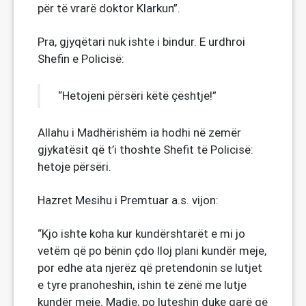
për të vrarë doktor Klarkun”.
Pra, gjyqëtari nuk ishte i bindur. E urdhroi
Shefin e Policisë:
“Hetojeni përsëri këtë çështje!”
Allahu i Madhërishëm ia hodhi në zemër
gjykatësit që t’i thoshte Shefit të Policisë:
hetoje përsëri.
Hazret Mesihu i Premtuar a.s. vijon:
“Kjo ishte koha kur kundërshtarët e mi jo
vetëm që po bënin çdo lloj plani kundër meje,
por edhe ata njerëz që pretendonin se lutjet
e tyre pranoheshin, ishin të zënë me lutje
kundër meje. Madje, po luteshin duke qarë që