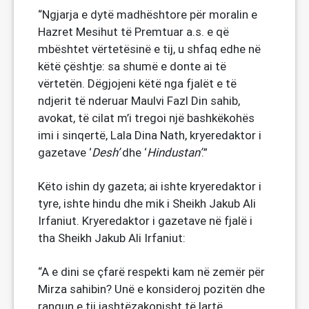
“Ngjarja e dytë madhështore për moralin e
Hazret Mesihut të Premtuar a.s. e që
mbështet vërtetësinë e tij, u shfaq edhe në
këtë çështje: sa shumë e donte ai të
vërtetën. Dëgjojeni këtë nga fjalët e të
ndjerit të nderuar Maulvi Fazl Din sahib,
avokat, të cilat m’i tregoi një bashkëkohës
imi i sinqertë, Lala Dina Nath, kryeredaktor i
gazetave ‘
Desh’
dhe ‘
Hindustan’
.”
Këto ishin dy gazeta; ai ishte kryeredaktor i
tyre, ishte hindu dhe mik i Sheikh Jakub Ali
Irfaniut. Kryeredaktor i gazetave në fjalë i
tha Sheikh Jakub Ali Irfaniut:
“A e dini se çfarë respekti kam në zemër për
Mirza sahibin? Unë e konsideroj pozitën dhe
rangun e tij jashtëzakonisht të lartë.