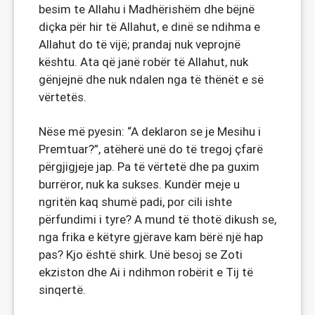
besim te Allahu i Madhërishëm dhe bëjnë
diçka për hir të Allahut, e dinë se ndihma e
Allahut do të vijë; prandaj nuk veprojnë
kështu. Ata që janë robër të Allahut, nuk
gënjejnë dhe nuk ndalen nga të thënët e së
vërtetës.
Nëse më pyesin: “A deklaron se je Mesihu i
Premtuar?”, atëherë unë do të tregoj çfarë
përgjigjeje jap. Pa të vërtetë dhe pa guxim
burrëror, nuk ka sukses. Kundër meje u
ngritën kaq shumë padi, por cili ishte
përfundimi i tyre? A mund të thotë dikush se,
nga frika e këtyre gjërave kam bërë një hap
pas? Kjo është shirk. Unë besoj se Zoti
ekziston dhe Ai i ndihmon robërit e Tij të
sinqertë.