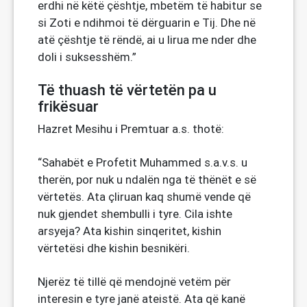
erdhi në këtë çështje, mbetëm të habitur se
si Zoti e ndihmoi të dërguarin e Tij. Dhe në
atë çështje të rëndë, ai u lirua me nder dhe
doli i suksesshëm.”
Të thuash të vërtetën pa u
frikësuar
Hazret Mesihu i Premtuar a.s. thotë:
“Sahabët e Profetit Muhammed s.a.v.s. u
therën, por nuk u ndalën nga të thënët e së
vërtetës. Ata çliruan kaq shumë vende që
nuk gjendet shembulli i tyre. Cila ishte
arsyeja? Ata kishin sinqeritet, kishin
vërtetësi dhe kishin besnikëri.
Njerëz të tillë që mendojnë vetëm për
interesin e tyre janë ateistë. Ata që kanë