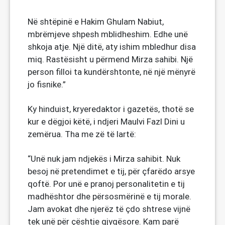
Në shtëpinë e Hakim Ghulam Nabiut,
mbrëmjeve shpesh mblidheshim. Edhe unë
shkoja atje. Një ditë, aty ishim mbledhur disa
miq. Rastësisht u përmend Mirza sahibi. Një
person filloi ta kundërshtonte, në një mënyrë
jo fisnike.”
Ky hinduist, kryeredaktor i gazetës, thotë se
kur e dëgjoi këtë, i ndjeri Maulvi Fazl Dini u
zemërua. Tha me zë të lartë:
“Unë nuk jam ndjekës i Mirza sahibit. Nuk
besoj në pretendimet e tij, për çfarëdo arsye
qoftë. Por unë e pranoj personalitetin e tij
madhështor dhe përsosmërinë e tij morale.
Jam avokat dhe njerëz të çdo shtrese vijnë
tek unë për çështje gjyqësore. Kam parë