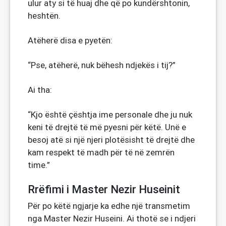
ulur aty si të huaj dhe që po kundërshtonin,
heshtën.
Atëherë disa e pyetën:
“Pse, atëherë, nuk bëhesh ndjekës i tij?”
Ai tha:
“Kjo është çështja ime personale dhe ju nuk
keni të drejtë të më pyesni për këtë. Unë e
besoj atë si një njeri plotësisht të drejtë dhe
kam respekt të madh për të në zemrën
time.”
Rrëfimi i Master Nezir Huseinit
Për po këtë ngjarje ka edhe një transmetim
nga Master Nezir Huseini. Ai thotë se i ndjeri