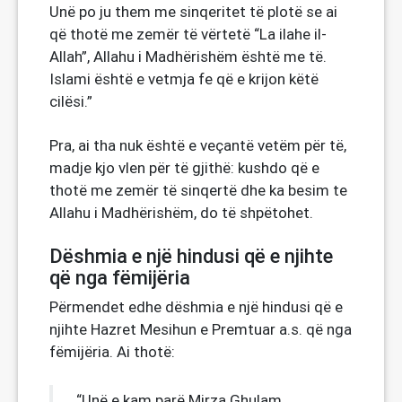
Unë po ju them me sinqeritet të plotë se ai
që thotë me zemër të vërtetë “La ilahe il-
Allah”, Allahu i Madhërishëm është me të.
Islami është e vetmja fe që e krijon këtë
cilësi.”
Pra, ai tha nuk është e veçantë vetëm për të,
madje kjo vlen për të gjithë: kushdo që e
thotë me zemër të sinqertë dhe ka besim te
Allahu i Madhërishëm, do të shpëtohet.
Dëshmia e një hindusi që e njihte
që nga fëmijëria
Përmendet edhe dëshmia e një hindusi që e
njihte Hazret Mesihun e Premtuar a.s. që nga
fëmijëria. Ai thotë:
“Unë e kam parë Mirza Ghulam