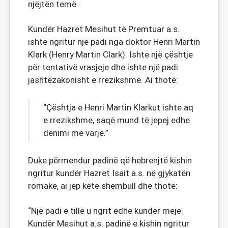
njëjtën temë.
Kundër Hazret Mesihut të Premtuar a.s.
ishte ngritur një padi nga doktor Henri Martin
Klark (Henry Martin Clark). Ishte një çështje
për tentativë vrasjeje dhe ishte një padi
jashtëzakonisht e rrezikshme. Ai thotë:
“Çështja e Henri Martin Klarkut ishte aq
e rrezikshme, saqë mund të jepej edhe
dënimi me varje.”
Duke përmendur padinë që hebrenjtë kishin
ngritur kundër Hazret Isait a.s. në gjykatën
romake, ai jep këtë shembull dhe thotë:
“Një padi e tillë u ngrit edhe kundër meje.
Kundër Mesihut a.s. padinë e kishin ngritur