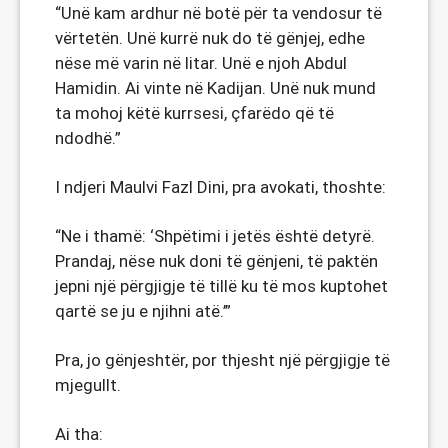
“Unë kam ardhur në botë për ta vendosur të
vërtetën. Unë kurrë nuk do të gënjej, edhe
nëse më varin në litar. Unë e njoh Abdul
Hamidin. Ai vinte në Kadijan. Unë nuk mund
ta mohoj këtë kurrsesi, çfarëdo që të
ndodhë.”
I ndjeri Maulvi Fazl Dini, pra avokati, thoshte:
“Ne i thamë: ‘Shpëtimi i jetës është detyrë.
Prandaj, nëse nuk doni të gënjeni, të paktën
jepni një përgjigje të tillë ku të mos kuptohet
qartë se ju e njihni atë.’”
Pra, jo gënjeshtër, por thjesht një përgjigje të
mjegullt.
Ai tha: