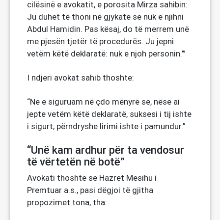
cilësinë e avokatit, e porosita Mirza sahibin:
Ju duhet të thoni në gjykatë se nuk e njihni
Abdul Hamidin. Pas kësaj, do të merrem unë
me pjesën tjetër të procedurës. Ju jepni
vetëm këtë deklaratë: nuk e njoh personin.’”
I ndjeri avokat sahib thoshte:
“Ne e siguruam në çdo mënyrë se, nëse ai
jepte vetëm këtë deklaratë, suksesi i tij ishte
i sigurt; përndryshe lirimi ishte i pamundur.”
“Unë kam ardhur për ta vendosur
të vërtetën në botë”
Avokati thoshte se Hazret Mesihu i
Premtuar a.s., pasi dëgjoi të gjitha
propozimet tona, tha: