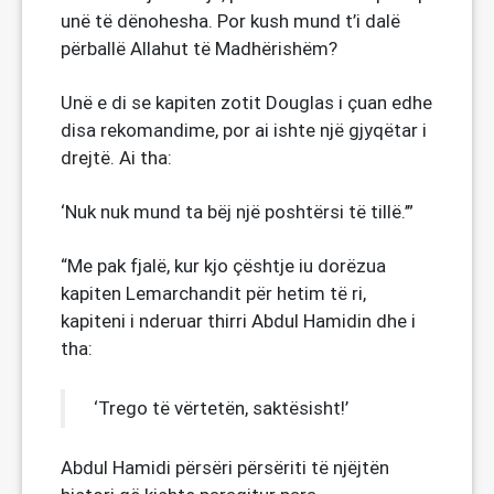
unë të dënohesha. Por kush mund t’i dalë
përballë Allahut të Madhërishëm?
Unë e di se kapiten zotit Douglas i çuan edhe
disa rekomandime, por ai ishte një gjyqëtar i
drejtë. Ai tha:
‘Nuk nuk mund ta bëj një poshtërsi të tillë.’”
“Me pak fjalë, kur kjo çështje iu dorëzua
kapiten Lemarchandit për hetim të ri,
kapiteni i nderuar thirri Abdul Hamidin dhe i
tha:
‘Trego të vërtetën, saktësisht!’
Abdul Hamidi përsëri përsëriti të njëjtën