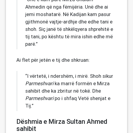
Ahmedin që nga fëmijëria. Unë dhe ai
jemi moshatarë. Në Kadijan kam pasur
gjithmonë vajtje-ardhje dhe edhe tani e
shoh. Siç janë të shkëlqyera shprehitë e
tij tani, po kështu të mira ishin edhe më
parë.”
Ai flet për jetën e tij dhe shkruan:
“I vërtetë, i ndershëm, i mirë. Shoh sikur
Parmeshvari
ka marrë formën e Mirza
sahibit dhe ka zbritur në tokë. Dhe
Parmeshvari
po i shfaq Vetë shenjat e
Tij.”
Dëshmia e Mirza Sultan Ahmed
sahibit