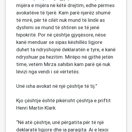
mijëra e mijëra në këtë drejtim, edhe përmes
avokatëve të tjerë. Kam parë njerëz shumë
të mirë, për të cilët nuk mund të lindë as
dyshimi se mund të shtiren se të jenë
hipokritë. Por në çështje gjyqësore, nëse
kanë menduar se sipas këshillës ligjore
duhet ta ndryshojnë deklaratën e tyre, e kanë
ndryshuar pa hezitim. Mirëpo në gjithë jetën
time, vetëm Mirza sahibin kam parë që nuk
lëvizi nga vendi i së vërtetës.
Unë isha avokat në një çështje të tij.”
Kjo çështje është pikërisht çështja e priftit
Henri Martin Klark.
“Në atë çështje, unë përgatita për të një
deklaratë ligjore dhe ia paraqita. Ai e lexoi