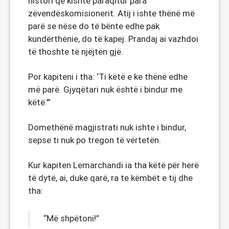
histori që kishte paraqitur para
zëvendëskomisionerit. Atij i ishte thënë më
parë se nëse do të bënte edhe pak
kundërthënie, do të kapej. Prandaj ai vazhdoi
të thoshte të njëjtën gjë.
Por kapiteni i tha: ‘Ti këtë e ke thënë edhe
më parë. Gjyqëtari nuk është i bindur me
këtë.’”
Domethënë magjistrati nuk ishte i bindur,
sepse ti nuk po tregon të vërtetën.
Kur kapiten Lemarchandi ia tha këtë për herë
të dytë, ai, duke qarë, ra te këmbët e tij dhe
tha:
“Më shpëtoni!”