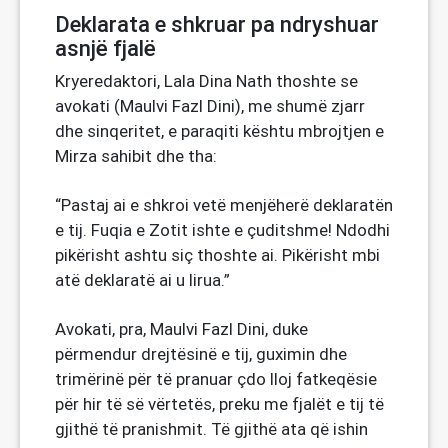
Deklarata e shkruar pa ndryshuar
asnjë fjalë
Kryeredaktori, Lala Dina Nath thoshte se
avokati (Maulvi Fazl Dini), me shumë zjarr
dhe sinqeritet, e paraqiti kështu mbrojtjen e
Mirza sahibit dhe tha:
“Pastaj ai e shkroi vetë menjëherë deklaratën
e tij. Fuqia e Zotit ishte e çuditshme! Ndodhi
pikërisht ashtu siç thoshte ai. Pikërisht mbi
atë deklaratë ai u lirua.”
Avokati, pra, Maulvi Fazl Dini, duke
përmendur drejtësinë e tij, guximin dhe
trimërinë për të pranuar çdo lloj fatkeqësie
për hir të së vërtetës, preku me fjalët e tij të
gjithë të pranishmit. Të gjithë ata që ishin