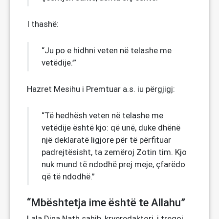
I thashë:
“Ju po e hidhni veten në telashe me
vetëdije.’”
Hazret Mesihu i Premtuar a.s. iu përgjigj:
“Të hedhësh veten në telashe me
vetëdije është kjo: që unë, duke dhënë
një deklaratë ligjore për të përfituar
padrejtësisht, ta zemëroj Zotin tim. Kjo
nuk mund të ndodhë prej meje, çfarëdo
që të ndodhë.”
“Mbështetja ime është te Allahu”
Lala Dina Nath sahib, kryeredaktori, i tregoi