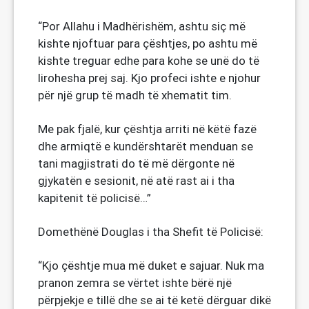
“Por Allahu i Madhërishëm, ashtu siç më
kishte njoftuar para çështjes, po ashtu më
kishte treguar edhe para kohe se unë do të
lirohesha prej saj. Kjo profeci ishte e njohur
për një grup të madh të xhematit tim.
Me pak fjalë, kur çështja arriti në këtë fazë
dhe armiqtë e kundërshtarët menduan se
tani magjistrati do të më dërgonte në
gjykatën e sesionit, në atë rast ai i tha
kapitenit të policisë…”
Domethënë Douglas i tha Shefit të Policisë:
“Kjo çështje mua më duket e sajuar. Nuk ma
pranon zemra se vërtet ishte bërë një
përpjekje e tillë dhe se ai të ketë dërguar dikë