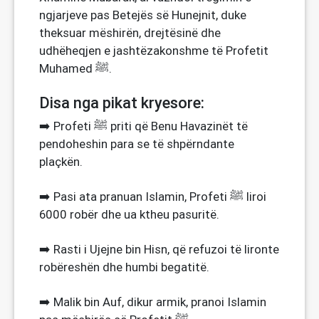
ngjarjeve pas Betejës së Hunejnit, duke
theksuar mëshirën, drejtësinë dhe
udhëheqjen e jashtëzakonshme të Profetit
Muhamed ﷺ.
Disa nga pikat kryesore:
➡️ Profeti ﷺ priti që Benu Havazinët të
pendoheshin para se të shpërndante
plaçkën.
➡️ Pasi ata pranuan Islamin, Profeti ﷺ liroi
6000 robër dhe ua ktheu pasuritë.
➡️ Rasti i Ujejne bin Hisn, që refuzoi të lironte
robëreshën dhe humbi begatitë.
➡️ Malik bin Auf, dikur armik, pranoi Islamin