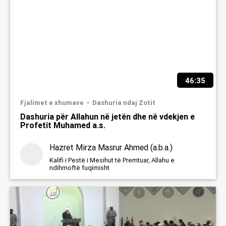
46:35
Fjalimet e xhumave
Dashuria ndaj Zotit
Dashuria për Allahun në jetën dhe në vdekjen e
Profetit Muhamed a.s.
Hazret Mirza Masrur Ahmed (a.b.a.)
Kalifi i Pestë i Mesihut të Premtuar, Allahu e
ndihmoftë fuqimisht