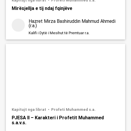
Kapitujt nga librat
Profeti Muhammed s.a.
Mirësjellja e tij ndaj fqinjëve
Hazret Mirza Bashiruddin Mahmud Ahmedi
(r.a.)
Kalifi i Dytë i Mesihut të Premtuar r.a.
Kapitujt nga librat
Profeti Muhammed s.a.
PJESA II – Karakteri i Profetit Muhammed
s.a.v.s.