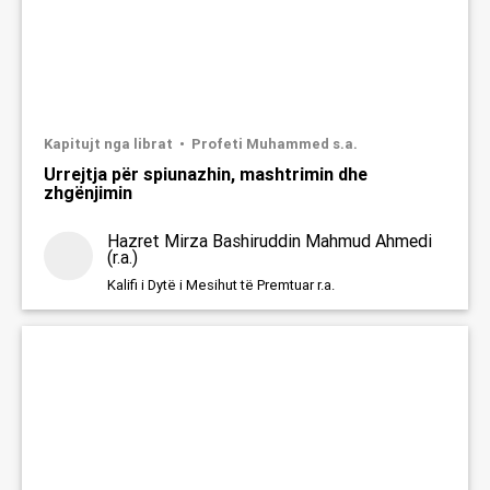
Kapitujt nga librat
Profeti Muhammed s.a.
Urrejtja për spiunazhin, mashtrimin dhe
zhgënjimin
Hazret Mirza Bashiruddin Mahmud Ahmedi
(r.a.)
Kalifi i Dytë i Mesihut të Premtuar r.a.