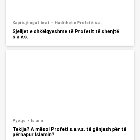
Kapitujt nga librat
Hadithet e Profetit s.a.
Sjelljet e shkëlqyeshme të Profetit të shenjtë
s.a.v.s.
Pyetje
Islami
Tekija? A mësoi Profeti s.a.v.s. të gënjesh për të
përhapur Islamin?