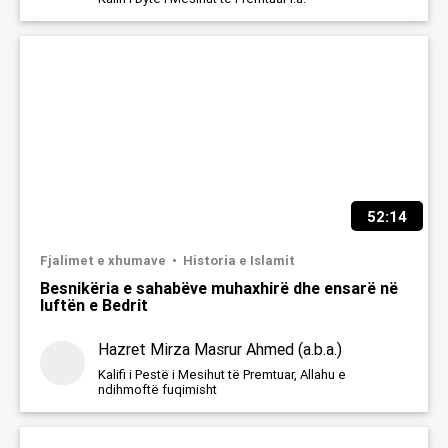
52:14
Fjalimet e xhumave
Historia e Islamit
Besnikëria e sahabëve muhaxhirë dhe ensarë në
luftën e Bedrit
Hazret Mirza Masrur Ahmed (a.b.a.)
Kalifi i Pestë i Mesihut të Premtuar, Allahu e
ndihmoftë fuqimisht