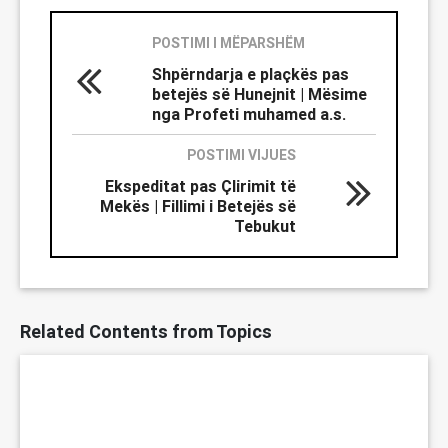
POSTIMI I MËPARSHËM
Shpërndarja e plaçkës pas
betejës së Hunejnit | Mësime
nga Profeti muhamed a.s.
POSTIMI VIJUES
Ekspeditat pas Çlirimit të
Mekës | Fillimi i Betejës së
Tebukut
Related Contents from Topics