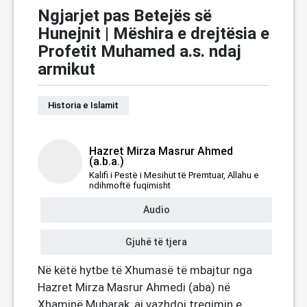
Ngjarjet pas Betejës së
Hunejnit | Mëshira e drejtësia e
Profetit Muhamed a.s. ndaj
armikut
Historia e Islamit
Hazret Mirza Masrur Ahmed
(a.b.a.)
Kalifi i Pestë i Mesihut të Premtuar, Allahu e
ndihmoftë fuqimisht
Audio
Gjuhë të tjera
Në këtë hytbe të Xhumasë të mbajtur nga
Hazret Mirza Masrur Ahmedi (aba) në
Xhaminë Mubarak, ai vazhdoi tregimin e