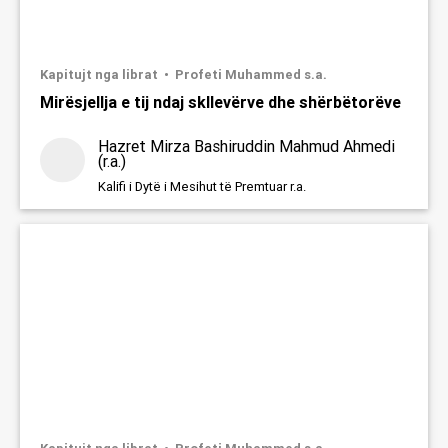
Kapitujt nga librat
Profeti Muhammed s.a.
Mirësjellja e tij ndaj skllevërve dhe shërbëtorëve
Clo
Hazret Mirza Bashiruddin Mahmud Ahmedi
(r.a.)
thi
Kalifi i Dytë i Mesihut të Premtuar r.a.
Kupto qartë domethënien e
mo
Kuranit
Mësime pa pagesë për shpjegimin e Kuranit
Shtype butonin
WhatsApp
për t'u regjistruar.
Nëse nuk e do, shtype "x" ose jashtë kuadratit.
WhatsApp