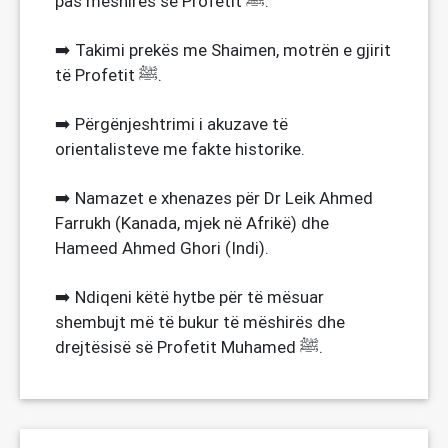
pas mëshirës së Profetit ﷺ.
➡️ Takimi prekës me Shaimen, motrën e gjirit
të Profetit ﷺ.
➡️ Përgënjeshtrimi i akuzave të
orientalisteve me fakte historike.
➡️ Namazet e xhenazes për Dr Leik Ahmed
Farrukh (Kanada, mjek në Afrikë) dhe
Hameed Ahmed Ghori (Indi).
➡️ Ndiqeni këtë hytbe për të mësuar
shembujt më të bukur të mëshirës dhe
drejtësisë së Profetit Muhamed ﷺ.