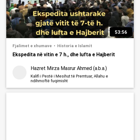
53:56
Fjalimet e xhumave
Historia e Islamit
Ekspedita në vitin e 7 h., dhe lufta e Hajberit
Hazret Mirza Masrur Ahmed (a.b.a.)
Kalifi i Pestë i Mesihut të Premtuar, Allahu e
ndihmoftë fuqimisht