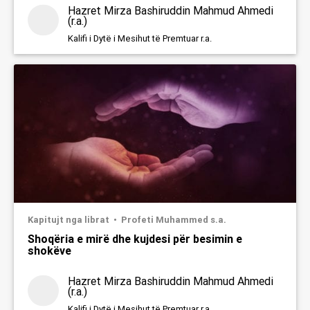
Hazret Mirza Bashiruddin Mahmud Ahmedi
(r.a.)
Kalifi i Dytë i Mesihut të Premtuar r.a.
Kapitujt nga librat
Profeti Muhammed s.a.
Shoqëria e mirë dhe kujdesi për besimin e
shokëve
Hazret Mirza Bashiruddin Mahmud Ahmedi
(r.a.)
Kalifi i Dytë i Mesihut të Premtuar r.a.