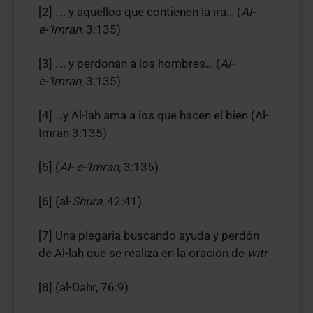
[2] …. y aquellos que contienen la ira… (
Al-
e-‘Imran
, 3:135)
[3] …. y perdonan a los hombres… (
Al-
e-‘Imran
, 3:135)
[4] …y Al-lah ama a los que hacen el bien (Al-
Imran 3:135)
[5] (
Al- e-‘Imran
, 3:135)
[6] (al-
Shura
, 42:41)
[7] Una plegaria buscando ayuda y perdón
de Al-lah que se realiza en la oración de
witr
[8] (al-Dahr, 76:9)