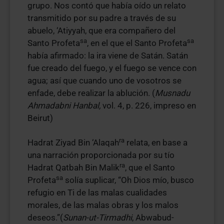
grupo. Nos contó que había oído un relato
transmitido por su padre a través de su
abuelo, ‘Atiyyah, que era compañero del
sa
sa
Santo Profeta
, en el que el Santo Profeta
había afirmado: la ira viene de Satán. Satán
fue creado del fuego, y el fuego se vence con
agua; así que cuando uno de vosotros se
enfade, debe realizar la ablución. (
Musnadu
Ahmadabni Hanbal,
vol. 4, p. 226, impreso en
Beirut)
ra
Hadrat Ziyad Bin ‘Alaqah
relata, en base a
una narración proporcionada por su tío
ra
Hadrat Qatbah Bin Malik
, que el Santo
sa
Profeta
solía suplicar, “Oh Dios mío, busco
refugio en Ti de las malas cualidades
morales, de las malas obras y los malos
deseos.”(
Sunan-ut-Tirmadhi
, Abwabud-