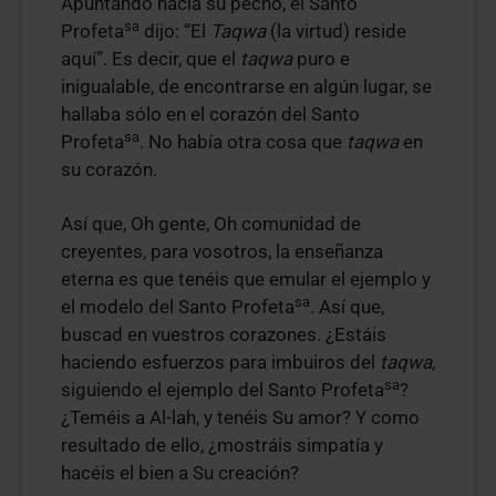
Apuntando hacia su pecho, el Santo
sa
Profeta
dijo: “El
Taqwa
(la virtud) reside
aquí”. Es decir, que el
taqwa
puro e
inigualable, de encontrarse en algún lugar, se
hallaba sólo en el corazón del Santo
sa
Profeta
. No había otra cosa que
taqwa
en
su corazón.
Así que, Oh gente, Oh comunidad de
creyentes, para vosotros, la enseñanza
eterna es que tenéis que emular el ejemplo y
sa
el modelo del Santo Profeta
. Así que,
buscad en vuestros corazones. ¿Estáis
haciendo esfuerzos para imbuiros del
taqwa,
sa
siguiendo el ejemplo del Santo Profeta
?
¿Teméis a Al-lah, y tenéis Su amor? Y como
resultado de ello, ¿mostráis simpatía y
hacéis el bien a Su creación?