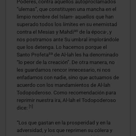
Poderes, contra aquellos autoproclamados
“ulemas”, que constituyen una mancha en el
limpio nombre del Islam- aquellos que han
superado todos los límites en su enemistad
as
contra el Mesías y Mahdi
de la época-, y
nos postramos ante Su umbral implorándole
que los detenga. Lo hacemos porque el
sa
Santo Profeta
de Al-lah les ha denominado
“lo peor de la creación”. De otra manera, no
les guardamos rencor innecesario, ni nos
enfadamos con nadie, sino que actuamos de
acuerdo con los mandamientos de Al-lah
Todopoderoso. Como recomendación para
reprimir nuestra ira, Al-lah el Todopoderoso
[1]
dice:
“Los que gastan en la prosperidad y en la
adversidad, y los que reprimen su cólera y