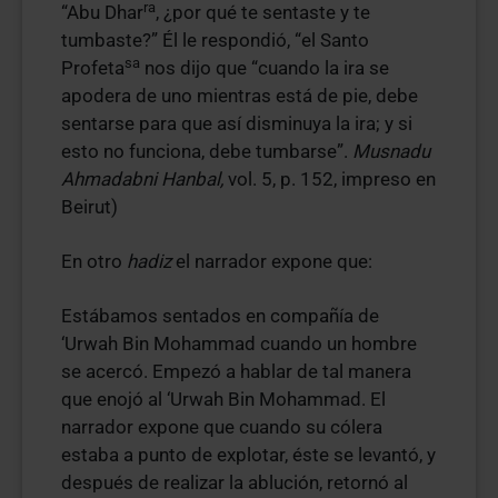
ra
“Abu Dhar
, ¿por qué te sentaste y te
tumbaste?” Él le respondió, “el Santo
sa
Profeta
nos dijo que “cuando la ira se
apodera de uno mientras está de pie, debe
sentarse para que así disminuya la ira; y si
esto no funciona, debe tumbarse”.
Musnadu
Ahmadabni Hanbal,
vol. 5, p. 152, impreso en
Beirut)
En otro
hadiz
el narrador expone que:
Estábamos sentados en compañía de
‘Urwah Bin Mohammad cuando un hombre
se acercó. Empezó a hablar de tal manera
que enojó al ‘Urwah Bin Mohammad. El
narrador expone que cuando su cólera
estaba a punto de explotar, éste se levantó, y
después de realizar la ablución, retornó al