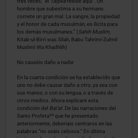
tres veces, “el
Taqwa
reside aquí”. Un
hombre que subestima a su hermano
comete un gran mal. La sangre, la propiedad
y el honor de cada musulmán, es ilícita para
los demás musulmanes.” (
Sahih Muslim,
Kitab-ul-Birri was Silah, Babu Tahrimi-Zulmil
Muslimi Wa Khadhlih)
No causéis daño a nadie
En la cuarta condición se ha establecido que
uno no debe causar daño a otro, ya sea con
sus manos, o con su lengua, o a través de
otros medios. Ahora explicaré esta
condición del
Bai’at
. De las narraciones del
sa
Santo Profeta
que he presentado
anteriormente, deberíais centraros en las
palabras “no seáis celosos.” En última