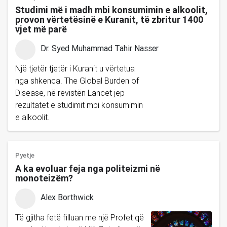
Studimi më i madh mbi konsumimin e alkoolit,
provon vërtetësinë e Kuranit, të zbritur 1400
vjet më parë
Dr. Syed Muhammad Tahir Nasser
Një tjetër tjetër i Kuranit u vërtetua
nga shkenca. The Global Burden of
Disease, në revistën Lancet jep
rezultatet e studimit mbi konsumimin
e alkoolit.
Pyetje
A ka evoluar feja nga politeizmi në
monoteizëm?
Alex Borthwick
Të gjitha fetë filluan me një Profet që