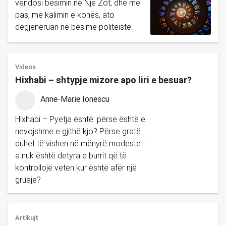
vendosi besimin në Një Zot, dhe më
pas, me kalimin e kohës, ato
degjeneruan në besime politeiste.
Videos
Hixhabi – shtypje mizore apo liri e besuar?
Anne-Marie Ionescu
Hixhabi – Pyetja është: përse është e
nevojshme e gjithë kjo? Përse gratë
duhet të vishen në mënyrë modeste –
a nuk është detyra e burrit që të
kontrollojë veten kur është afër një
gruaje?
Artikujt