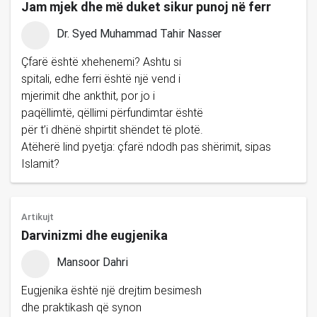
Jam mjek dhe më duket sikur punoj në ferr
Dr. Syed Muhammad Tahir Nasser
Çfarë është xhehenemi? Ashtu si
spitali, edhe ferri është një vend i
mjerimit dhe ankthit, por jo i
paqëllimtë, qëllimi përfundimtar është
për t’i dhënë shpirtit shëndet të plotë.
Atëherë lind pyetja: çfarë ndodh pas shërimit, sipas
Islamit?
Artikujt
Darvinizmi dhe eugjenika
Mansoor Dahri
Eugjenika është një drejtim besimesh
dhe praktikash që synon