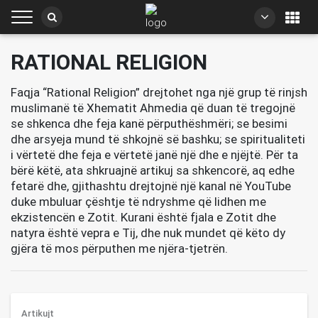
RATIONAL RELIGION
Faqja “Rational Religion” drejtohet nga një grup të rinjsh
muslimanë të Xhematit Ahmedia që duan të tregojnë
se shkenca dhe feja kanë përputhëshmëri; se besimi
dhe arsyeja mund të shkojnë së bashku; se spiritualiteti
i vërtetë dhe feja e vërtetë janë një dhe e njëjtë. Për ta
bërë këtë, ata shkruajnë artikuj sa shkencorë, aq edhe
fetarë dhe, gjithashtu drejtojnë një kanal në YouTube
duke mbuluar çështje të ndryshme që lidhen me
ekzistencën e Zotit. Kurani është fjala e Zotit dhe
natyra është vepra e Tij, dhe nuk mundet që këto dy
gjëra të mos përputhen me njëra-tjetrën.
Artikujt