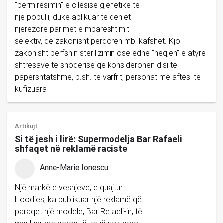
“përmirësimin” e cilësisë gjenetike të
një populli, duke aplikuar te qeniet
njerëzore parimet e mbarështimit
selektiv, që zakonisht përdoren mbi kafshët. Kjo
zakonisht përfshin sterilizimin ose edhe “heqjen” e atyre
shtresave të shoqërisë që konsiderohen disi të
papërshtatshme, p.sh. të varfrit, personat me aftësi të
kufizuara
Artikujt
Si të jesh i lirë: Supermodelja Bar Rafaeli
shfaqet në reklamë raciste
Anne-Marie Ionescu
Një markë e veshjeve, e quajtur
Hoodies, ka publikuar një reklamë që
paraqet një modele, Bar Refaeli-in, të