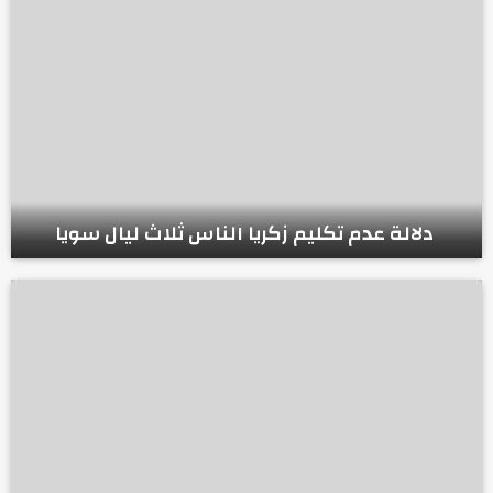
دلالة عدم تكليم زكريا الناس ثلاث ليال سويا