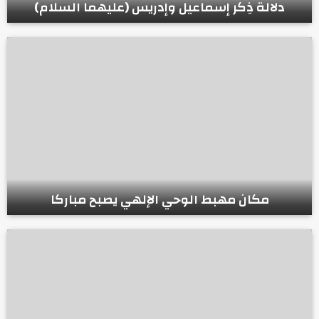
دلالة ذِكر إسماعيل وإدريس (عليهما السلام)
مكان مهبط الوحي الإلهي يصبح مباركا