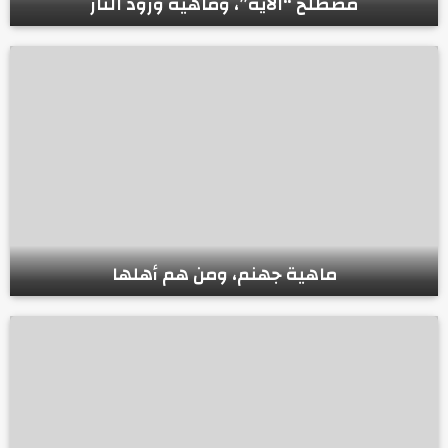
مصطلح “الآية”، وماهية ورود النار
ماهية جهنم، ومن هم أهلها