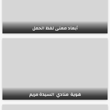
أبعاد معنى لفظ الحمل
هوية منادي السيدة مريم