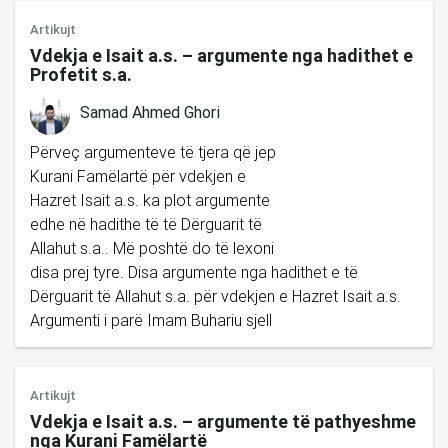
Artikujt
Vdekja e Isait a.s. – argumente nga hadithet e
Profetit s.a.
Samad Ahmed Ghori
Përveç argumenteve të tjera që jep
Kurani Famëlartë për vdekjen e
Hazret Isait a.s. ka plot argumente
edhe në hadithe të të Dërguarit të
Allahut s.a.. Më poshtë do të lexoni
disa prej tyre. Disa argumente nga hadithet e të
Dërguarit të Allahut s.a. për vdekjen e Hazret Isait a.s.
Argumenti i parë Imam Buhariu sjell
Artikujt
Vdekja e Isait a.s. – argumente të pathyeshme
nga Kurani Famëlartë