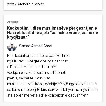
zota? Atëherë ai do të
Artikujt
Keqkuptimi i disa muslimanëve për çështjen e
Hazret Isait dhe ajeti “as nuk e vranë, as nuk e
kryqëzuan”
Samad Ahmed Ghori
Pasi lexuat argumente të pathyeshme
nga Kurani i Shenjtë dhe nga hadithet
e Profetit Muhammed s.a. për
vdekjen e Hazret Isait a.s., shtrohet
pyetja, se përse u devijuan
muslimanët rreth kësaj çështjeje? Një nga arsyet është
se kur shumë prej të krishterëve u kthyen në myslimanë,
ata sollën me vete edhe konceptin e gabuar rreth