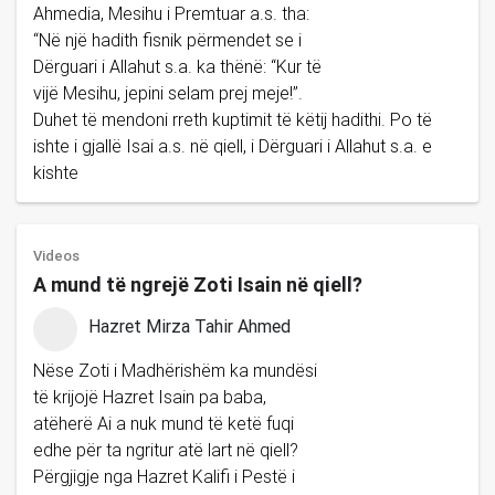
Ahmedia, Mesihu i Premtuar a.s. tha:
“Në një hadith fisnik përmendet se i
Dërguari i Allahut s.a. ka thënë: “Kur të
vijë Mesihu, jepini selam prej meje!”.
Duhet të mendoni rreth kuptimit të këtij hadithi. Po të
ishte i gjallë Isai a.s. në qiell, i Dërguari i Allahut s.a. e
kishte
Videos
A mund të ngrejë Zoti Isain në qiell?
Hazret Mirza Tahir Ahmed
Nëse Zoti i Madhërishëm ka mundësi
të krijojë Hazret Isain pa baba,
atëherë Ai a nuk mund të ketë fuqi
edhe për ta ngritur atë lart në qiell?
Përgjigje nga Hazret Kalifi i Pestë i