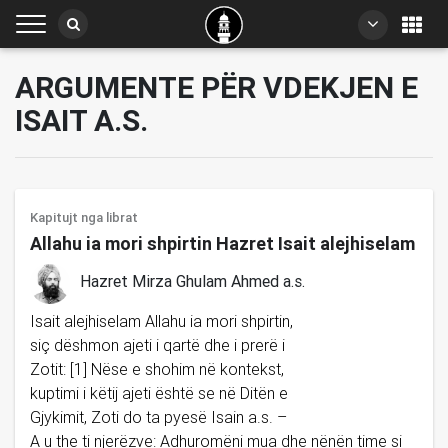
ARGUMENTE PËR VDEKJEN E
ISAIT A.S.
Kapitujt nga librat
Allahu ia mori shpirtin Hazret Isait alejhiselam
Hazret Mirza Ghulam Ahmed a.s.
Isait alejhiselam Allahu ia mori shpirtin,
siç dëshmon ajeti i qartë dhe i prerë i
Zotit: [1] Nëse e shohim në kontekst,
kuptimi i këtij ajeti është se në Ditën e
Gjykimit, Zoti do ta pyesë Isain a.s. –
A u the ti njerëzve: Adhuromëni mua dhe nënën time si