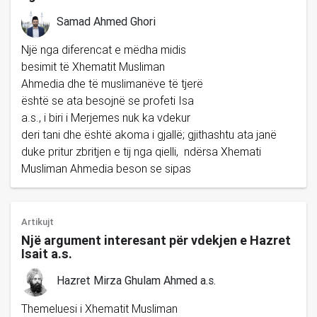
Samad Ahmed Ghori
Një nga diferencat e mëdha midis
besimit të Xhematit Musliman
Ahmedia dhe të muslimanëve të tjerë
është se ata besojnë se profeti Isa
a.s., i biri i Merjemes nuk ka vdekur
deri tani dhe është akoma i gjallë; gjithashtu ata janë
duke pritur zbritjen e tij nga qielli, ndërsa Xhemati
Musliman Ahmedia beson se sipas
Artikujt
Një argument interesant për vdekjen e Hazret
Isait a.s.
Hazret Mirza Ghulam Ahmed a.s.
Themeluesi i Xhematit Musliman